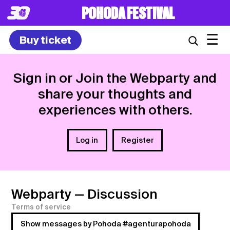
POHODA FESTIVAL
☰
Buy ticket
Sign in or Join the Webparty and
share your thoughts and
experiences with others.
Log in
Register
Webparty
— Discussion
Terms of service
Show messages by Pohoda #agenturapohoda