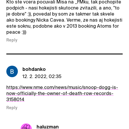
Kto ste vcera pocuvali Misa na _FMku, tak pochopite
podpich - nasi hokejisti skutocne zvitazili, a ano, "to
je dobre" :)), povedal by som ze takmer tak skvele
ako bookingy Nicka Cavea. Verme, ze nas aj hokejisti
este soknu, podobne ako v 2013 booking Atoms for
peace :)))
Reply
bohdanko
12. 2. 2022, 02:35
https://www.nme.com/news/music/snoop-dogg-is-
now-officially-the-owner-of-death-row-records-
3158014
Reply
haluzman