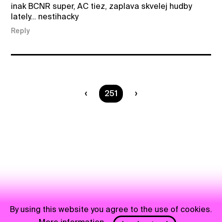
inak BCNR super, AC tiez, zaplava skvelej hudby
lately... nestihacky
Reply
You are on page
251
By using this website you agree to the use of cookies.