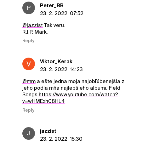
Peter_BB
P
23. 2. 2022, 07:52
@jazzist
Tak veru.
R.I.P. Mark.
Reply
Viktor_Kerak
23. 2. 2022, 14:23
@mm
a ešte jedna moja najobľúbenejšia z
jeho podla mňa najlepšieho albumu Field
Songs
https://www.youtube.com/watch?
v=wHMExh08HL4
Reply
jazzist
J
23. 2. 2022, 15:30