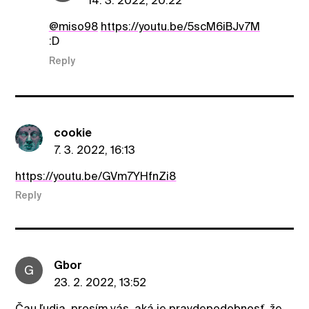
14. 3. 2022, 20:22
@miso98
https://youtu.be/5scM6iBJv7M
:D
Reply
cookie
7. 3. 2022, 16:13
https://youtu.be/GVm7YHfnZi8
Reply
Gbor
G
23. 2. 2022, 13:52
Čau ľudia, prosím vás, aká je pravdepodobnosť, že