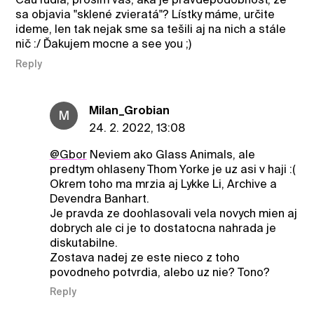
sa objavia "sklené zvieratá"? Lístky máme, určite
ideme, len tak nejak sme sa tešili aj na nich a stále
nič :/ Ďakujem mocne a see you ;)
Reply
Milan_Grobian
M
24. 2. 2022, 13:08
@Gbor
Neviem ako Glass Animals, ale
predtym ohlaseny Thom Yorke je uz asi v haji :(
Okrem toho ma mrzia aj Lykke Li, Archive a
Devendra Banhart.
Je pravda ze doohlasovali vela novych mien aj
dobrych ale ci je to dostatocna nahrada je
diskutabilne.
Zostava nadej ze este nieco z toho
povodneho potvrdia, alebo uz nie? Tono?
Reply