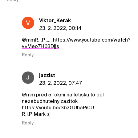
Viktor_Kerak
23. 2. 2022, 00:14
@mmR
.I.P......
https://www.youtube.com/watch?
v=Meo7H63Djjs
Reply
jazzist
J
23. 2. 2022, 07:47
@mm
pred 5 rokmi na letisku to bol
nezabudnutelny zazitok
https://youtu.be/3bzGUhaPi0U
R.I.P. Mark :(
Reply