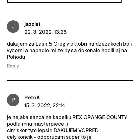
jazzist
J
22. 3. 2022, 13:26
dakujem za Lash & Grey, v oktobri na dzezakoch boli
vyborni a napadlo mi ze by sa dokonale hodili aj na
Pohodu
Reply
PetoK
P
15. 3. 2022, 22:14
je nejaka sanca na kapelku REX ORANGE COUNTY
podla mna masterpiece :)
cim skor tym lepsie DAKUJEM VOPRED
cely koncik - odporucam super to je