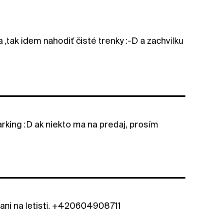
,tak idem nahodiť čisté trenky :-D a zachvilku
rking :D ak niekto ma na predaj, prosím
ani na letisti. +420604908711