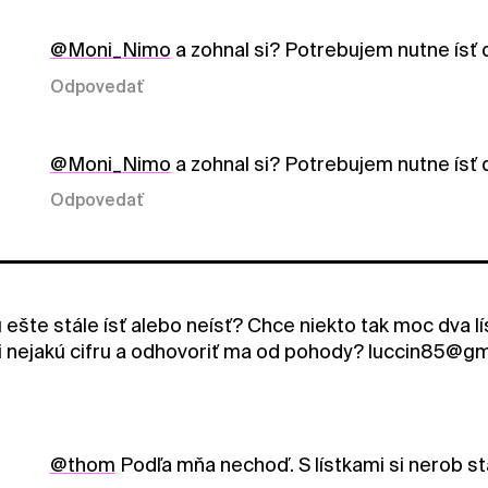
@Moni_Nimo
a zohnal si? Potrebujem nutne ísť 
Odpovedať
@Moni_Nimo
a zohnal si? Potrebujem nutne ísť 
Odpovedať
ešte stále ísť alebo neísť? Chce niekto tak moc dva lí
 nejakú cifru a odhovoriť ma od pohody? luccin85@g
@thom
Podľa mňa nechoď. S lístkami si nerob sta