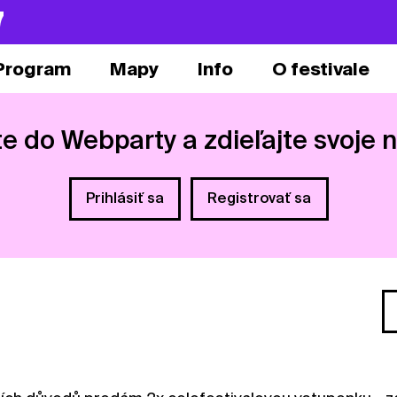
7
Program
Mapy
Info
O festivale
te do Webparty a zdieľajte svoje 
Prihlásiť sa
Registrovať sa