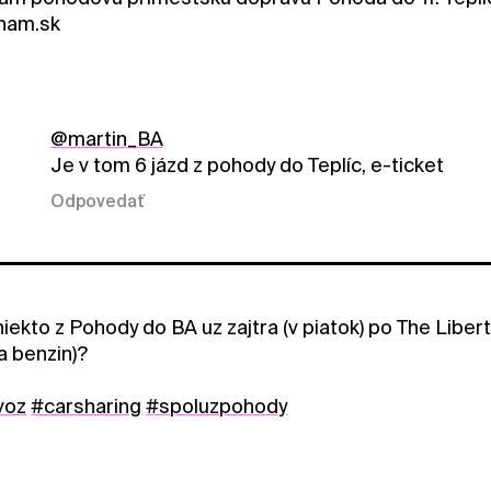
nam.sk
@martin_BA
Je v tom 6 jázd z pohody do Teplíc, e-ticket
Odpovedať
niekto z Pohody do BA uz zajtra (v piatok) po The Liber
a benzin)?
voz
#carsharing
#spoluzpohody