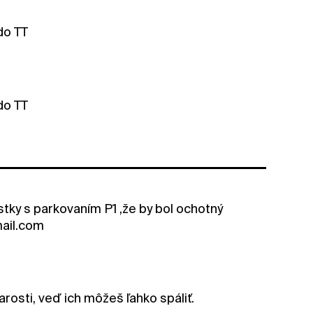
do TT
do TT
stky s parkovaním P1 ,že by bol ochotný
mail.com
rosti, veď ich môžeš ľahko spáliť.