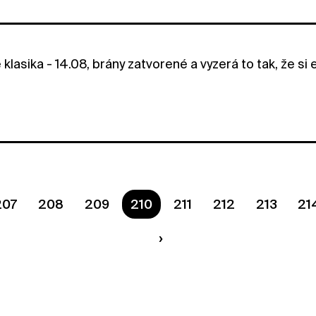
klasika - 14.08, brány zatvorené a vyzerá to tak, že s
207
208
209
Ste na strane
210
211
212
213
21