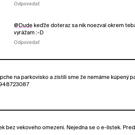
Odpovedať
@Dude
keďže doteraz sa nik noezval okrem teba 
vyrážam :-D
Odpovedať
ápche na parkovisko a zistili sme že nemáme kúpený pa
 0948723087
ek bez vekoveho omezeni. Nejedna se o e-listek. Pred