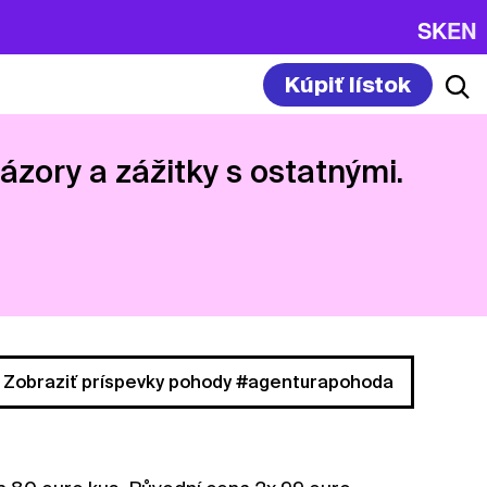
SK
EN
Kúpiť lístok
názory a zážitky s ostatnými.
Zobraziť príspevky pohody #agenturapohoda