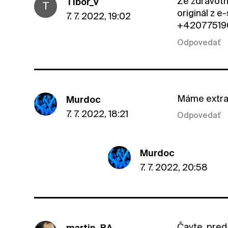
Ze zdravotn
Tibor_V
T
originál z 
7. 7. 2022, 19:02
+4207751
Odpovedať
Máme extra 
Murdoc
7. 7. 2022, 18:21
Odpovedať
Murdoc
7. 7. 2022, 20:58
Čavte, pred
martin_BA