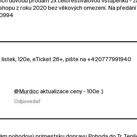
ích důvodů prodám 2x celofestivalovou vstupenku - z
e-shopu z roku 2020 bez věkových omezení. Na předání
90994
lístek, 120e, eTicket 26+, pište na +420777991940
@Murdoc
aktualizace ceny - 100e :)
Odpovedať
ám pohodovú prímestsku dopravu Pohoda do Tr. Teplíc