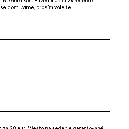
a 80 euro kus. Původní cena 2x 99 euro
 se domluvíme, prosím volejte
 za 20 eur. Miesto na sedenie garantované.