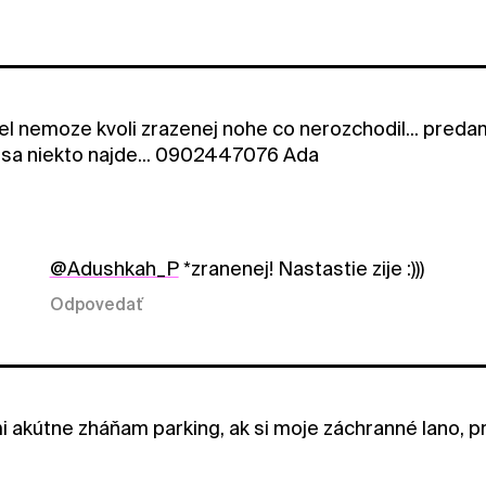
el nemoze kvoli zrazenej nohe co nerozchodil... predam 
sa niekto najde... 0902447076 Ada
@Adushkah_P
*zranenej! Nastastie zije :)))
Odpovedať
mi akútne zháňam parking, ak si moje záchranné lano, 