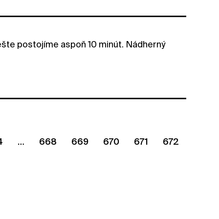
i ešte postojíme aspoň 10 minút. Nádherný
4
668
669
670
671
672