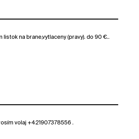
listok na brane,vytlaceny (pravy). do 90 €..
prosím volaj +421907378556 .