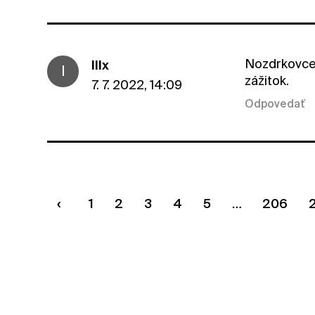
Nozdrkovce 
IlIx
I
zážitok.
7. 7. 2022, 14:09
Odpovedať
1
2
3
4
5
206