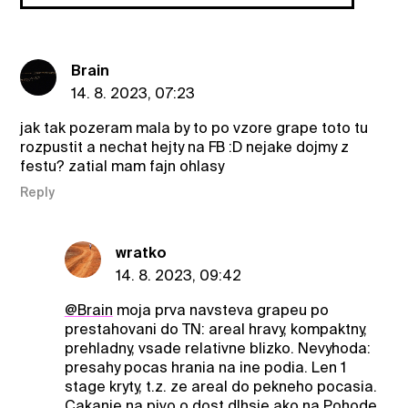
Brain
14. 8. 2023, 07:23
jak tak pozeram mala by to po vzore grape toto tu
rozpustit a nechat hejty na FB :D nejake dojmy z
festu? zatial mam fajn ohlasy
Reply
wratko
14. 8. 2023, 09:42
@Brain
moja prva navsteva grapeu po
prestahovani do TN: areal hravy, kompaktny,
prehladny, vsade relativne blizko. Nevyhoda:
presahy pocas hrania na ine podia. Len 1
stage kryty, t.z. ze areal do pekneho pocasia.
Cakanie na pivo o dost dlhsie ako na Pohode.