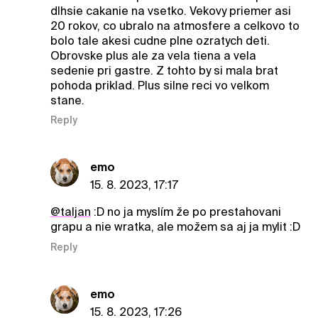
dlhsie cakanie na vsetko. Vekovy priemer asi
20 rokov, co ubralo na atmosfere a celkovo to
bolo tale akesi cudne plne ozratych deti.
Obrovske plus ale za vela tiena a vela
sedenie pri gastre. Z tohto by si mala brat
pohoda priklad. Plus silne reci vo velkom
stane.
Reply
emo
15. 8. 2023, 17:17
@taljan
:D no ja myslím že po prestahovani
grapu a nie wratka, ale možem sa aj ja mylit :D
Reply
emo
15. 8. 2023, 17:26