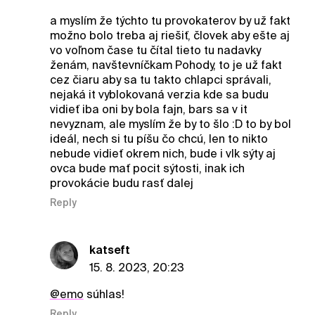
a myslím že týchto tu provokaterov by už fakt
možno bolo treba aj riešiť, človek aby ešte aj
vo voľnom čase tu čítal tieto tu nadavky
ženám, navštevníčkam Pohody, to je už fakt
cez čiaru aby sa tu takto chlapci správali,
nejaká it vyblokovaná verzia kde sa budu
vidieť iba oni by bola fajn, bars sa v it
nevyznam, ale myslím že by to šlo :D to by bol
ideál, nech si tu píšu čo chcú, len to nikto
nebude vidieť okrem nich, bude i vlk sýty aj
ovca bude mať pocit sýtosti, inak ich
provokácie budu rasť dalej
Reply
katseft
15. 8. 2023, 20:23
@emo
súhlas!
Reply