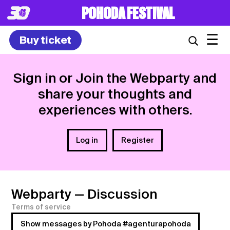
POHODA FESTIVAL
☰
Buy ticket
Sign in or Join the Webparty and
share your thoughts and
experiences with others.
Log in
Register
Webparty
— Discussion
Terms of service
Show messages by Pohoda #agenturapohoda