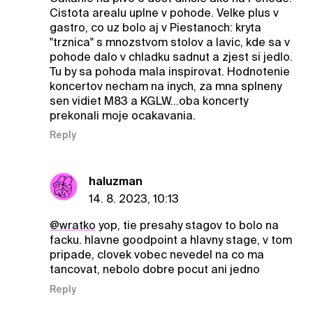
Cistota arealu uplne v pohode. Velke plus v
gastro, co uz bolo aj v Piestanoch: kryta
"trznica" s mnozstvom stolov a lavic, kde sa v
pohode dalo v chladku sadnut a zjest si jedlo.
Tu by sa pohoda mala inspirovat. Hodnotenie
koncertov necham na inych, za mna splneny
sen vidiet M83 a KGLW...oba koncerty
prekonali moje ocakavania.
Reply
haluzman
14. 8. 2023, 10:13
@wratko
yop, tie presahy stagov to bolo na
facku. hlavne goodpoint a hlavny stage, v tom
pripade, clovek vobec nevedel na co ma
tancovat, nebolo dobre pocut ani jedno
Reply