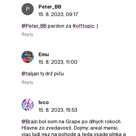
Peter_BB
P
15. 8. 2023, 09:17
@Peter_BB
pardon za
#offtopic
:)
Reply
Emu
15. 8. 2023, 11:00
@taljan
ty drž piču
Reply
Ivco
15. 8. 2023, 15:53
@Brain
bol som na Grape po dlhych rokoch.
Hlavne zo zvedavosti. Dojmy: areal mensi,
viac ludi nez na pohode a teda vsade plnka a