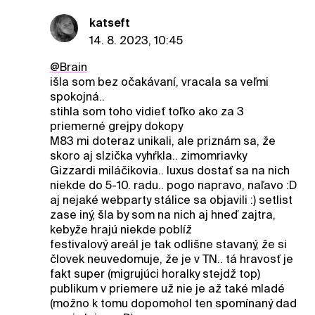
katseft
14. 8. 2023, 10:45
@Brain
išla som bez očakávaní, vracala sa veľmi
spokojná..
stihla som toho vidieť toľko ako za 3
priemerné grejpy dokopy
M83 mi doteraz unikali, ale priznám sa, že
skoro aj slzička vyhŕkla.. zimomriavky
Gizzardi miláčikovia.. luxus dostať sa na nich
niekde do 5-10. radu.. pogo napravo, naľavo :D
aj nejaké webparty stálice sa objavili :) setlist
zase iný, šla by som na nich aj hneď zajtra,
kebyže hrajú niekde poblíž
festivalový areál je tak odlišne stavaný, že si
človek neuvedomuje, že je v TN.. tá hravosť je
fakt super (migrujúci horalky stejdž top)
publikum v priemere už nie je až také mladé
(možno k tomu dopomohol ten spomínaný dad