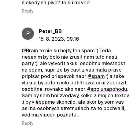
niekedy na pivo? to sú mi veci
Reply
Peter_BB
P
15. 8. 2023, 09:16
@Brain
to nie su hejty, len spam :) Teda
riesenim by bolo nie zrusit nam tuto nasu
party :), ale vytvorit akusi osobitnu miestnost
na spam, napr. ze by cast z vas mala pravo
pripisat pod prispevok napr.
#spam
:) a take
vlakna by potom islo odfiltrovat ci aj zobrazit
osobitne, rovnako ako napr.
#spolunapohodu
.
Sam by som bol zvedavy, kolko z mojich textov
:( by v
#spame
skoncilo, ale skor by som vas
asi na osobnych stretnutiach za to pochvalil,
ved ma viaceri poznate..
Reply