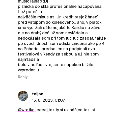
music lajnap :D)
plznička do skla profesionálne načapovaná
tiež potešila
najväčšie mínus asi Unikredit stejdž hneď
pred vstupom do kolesového.. áno, v piatok
sme vydržali ešte nejaké to Kardio na záver,
ale na druhý deň už som nevládala a
nedokázala som pri tom tuc tuc zaspať, takže
po dvoch dňoch som odišla zničená ako po 4
na Pohode.. predsa len sa podpísali dva
festivalové víkendy za sebou a už nie som
najmladšia
bolo viac ľudí, vraj sa to napokon blížilo
vypredaniu
Reply
taljan
15. 8. 2023, 01:07
@wratko
jeeeej,tak ty si uz náš,co tak ist