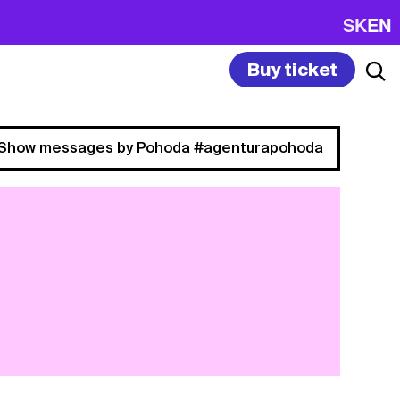
SK
EN
Buy ticket
Show messages by Pohoda #agenturapohoda