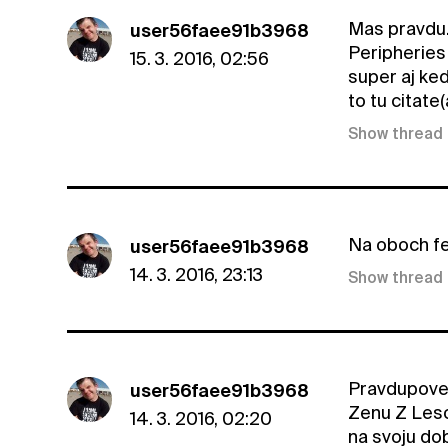
Mas pravdu.
user56faee91b3968
Peripheries
15. 3. 2016, 02:56
super aj ke
to tu citat
Show thread
Na oboch fe
user56faee91b3968
14. 3. 2016, 23:13
Show thread
Pravdupoved
user56faee91b3968
Zenu Z Leso
14. 3. 2016, 02:20
na svoju do