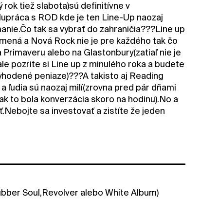
rok tiež slabota)sú definitívne v
olupráca s ROD kde je ten Line-Up naozaj
anie.Čo tak sa vybrať do zahraničia???Line up
 mená a Nová Rock nie je pre každého tak čo
 Primaveru alebo na Glastonbury(zatiaľ nie je
ale pozrite si Line up z minulého roka a budete
e vyhodené peniaze)???A takisto aj Reading
 ľudia sú naozaj milí(zrovna pred pár dňami
k to bola konverzácia skoro na hodinu).No a
ť.Nebojte sa investovať a zistíte že jeden
Rubber Soul,Revolver alebo White Album)