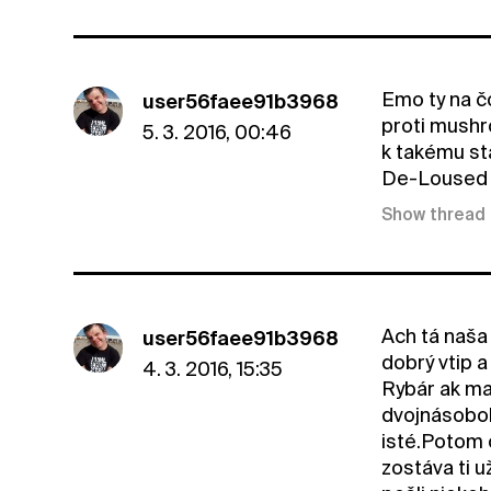
Emo ty na čo
user56faee91b3968
proti mushr
5. 3. 2016, 00:46
k takému st
De-Loused 
Show thread
Ach tá naša 
user56faee91b3968
dobrý vtip a
4. 3. 2016, 15:35
Rybár ak ma 
dvojnásobok
isté.Potom 
zostáva ti 