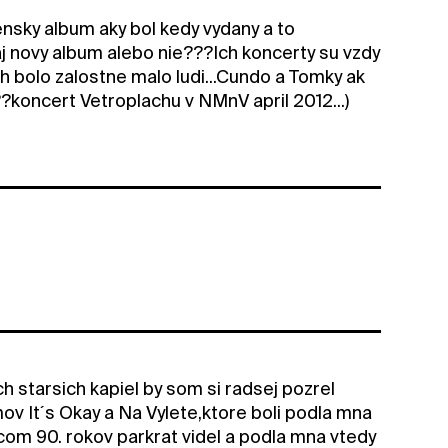
nsky album aky bol kedy vydany a to
j novy album alebo nie???Ich koncerty su vzdy
h bolo zalostne malo ludi...Cundo a Tomky ak
?koncert Vetroplachu v NMnV april 2012...)
 starsich kapiel by som si radsej pozrel
ov It´s Okay a Na Vylete,ktore boli podla mna
com 90. rokov parkrat videl a podla mna vtedy