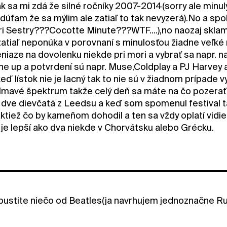
 sa mi zdá že silné ročníky 2007-2014(sorry ale minulý 
dúfam že sa mýlim ale zatiaľ to tak nevyzerá).No a sp
ri Sestry???Cocotte Minute???WTF....),no naozaj sklam
atiaľ neponúka v porovnaní s minulosťou žiadne veľké
iaze na dovolenku niekde pri mori a vybrať sa napr. na
ine up a potvrdení sú napr. Muse,Coldplay a PJ Harvey 
 keď lístok nie je lacný tak to nie sú v žiadnom prípad
ímavé špektrum takže celý deň sa máte na čo pozerať a
 dve dievčatá z Leedsu a keď som spomenul festival ta
ktiež čo by kameňom dohodil a ten sa vždy oplatí vidie
 je lepší ako dva niekde v Chorvátsku alebo Grécku.
 si pustite niečo od Beatles(ja navrhujem jednoznačne 