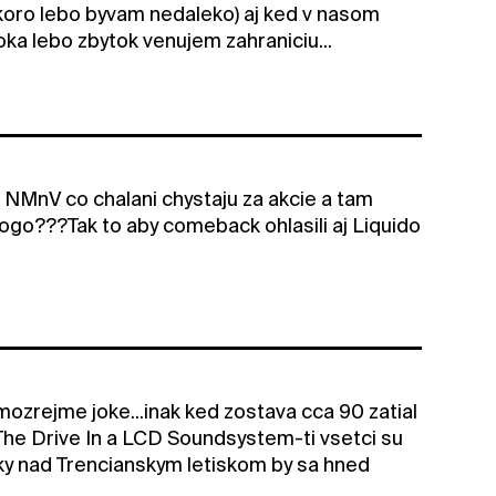
oro lebo byvam nedaleko) aj ked v nasom
ka lebo zbytok venujem zahraniciu...
v NMnV co chalani chystaju za akcie a tam
Gogo???Tak to aby comeback ohlasili aj Liquido
ozrejme joke...inak ked zostava cca 90 zatial
The Drive In a LCD Soundsystem-ti vsetci su
raky nad Trencianskym letiskom by sa hned