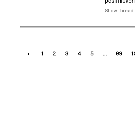
pošli niekoh
Show thread
1
2
3
4
5
99
1