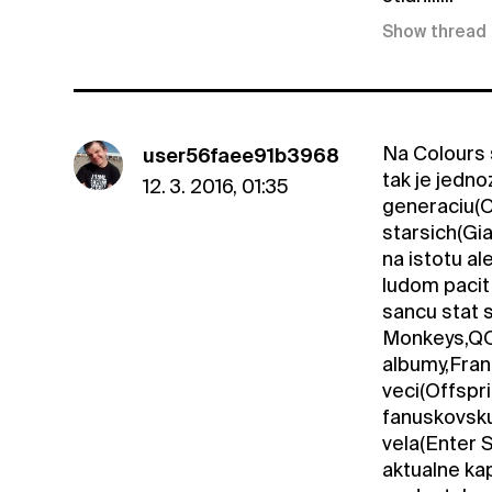
Show thread
Na Colours 
user56faee91b3968
tak je jedn
12. 3. 2016, 01:35
generaciu(O
starsich(Gi
na istotu a
ludom pacit 
sancu stat 
Monkeys,QOT
albumy,Fran
veci(Offspr
fanuskovsku
vela(Enter S
aktualne kap