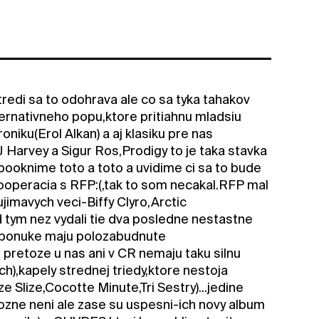
edi sa to odohrava ale co sa tyka tahakov
ernativneho popu,ktore pritiahnu mladsiu
iku(Erol Alkan) a aj klasiku pre nas
 Harvey a Sigur Ros,Prodigy to je taka stavka
booknime toto a toto a uvidime ci sa to bude
a kooperacia s RFP:(,tak to som necakal.RFP mal
jimavych veci-Biffy Clyro,Arctic
 tym nez vydali tie dva posledne nestastne
V ponuke maju polozabudnute
 pretoze u nas ani v CR nemaju taku silnu
h),kapely strednej triedy,ktore nestoja
 Slize,Cocotte Minute,Tri Sestry)...jedine
mozne neni ale zase su uspesni-ich novy album