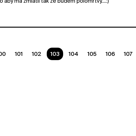
o aby má zmlátil tak že budem polomrtvy....:)
00
101
102
You are on page
103
104
105
106
107