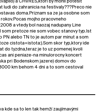
vapilo) a CHVRES,ktori by mohli potesit
t ludi do zahranicia na festivaly???Preco nie
zostavas doma.Priznam sa ze ja osobne som
 15 rokov.Pocas mojho pracovneho
 2008 a vtedy bol naozaj nadupany Line
 som pretoze nie som vobec stanovy typ.Ist
 PN alebo TN to je autom par minut a som
oze cistota=istota:).Som skor typ,ktory ide
t do tyzdna,teraz je to uz pomenej kvoli
cas ani peniaze-na minulorocny koncert
kuska pri Bodenskom jazere) domov do
h 3000 km behom 4 dni a to som cestoval
va kde sa to len tak hemží zaujímavými