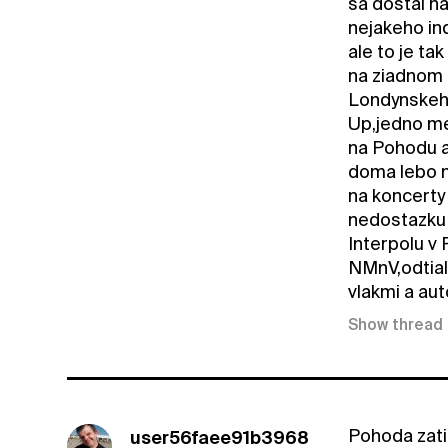
sa dostal n
nejakeho ind
ale to je t
na ziadnom 
Londynskeho
Up,jedno me
na Pohodu a
doma lebo n
na koncerty
nedostazku 
Interpolu v
NMnV,odtial
vlakmi a aut
Show thread
Pohoda zati
user56faee91b3968