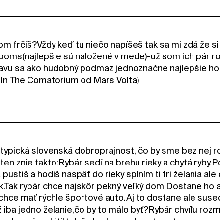
m frčíš?Vždy keď tu niečo napíšeš tak sa mi zdá že si s
ooms(najlepšie sú naložené v mede)-už som ich pár ro
avu sa ako hudobný podmaz jednoznačne najlepšie ho
In The Comatorium od Mars Volta)
typická slovenská dobroprajnost, čo by sme bez nej rob
 ten znie takto:Rybár sedí na brehu rieky a chytá ryby.Po
pustiš a hodiš naspäť do rieky splním ti tri želania al
.Tak rybár chce najskôr pekný veľký dom.Dostane ho a
chce mať rýchle športové auto.Aj to dostane ale suse
už iba jedno želanie,čo by to málo byť?Rybár chvíľu r