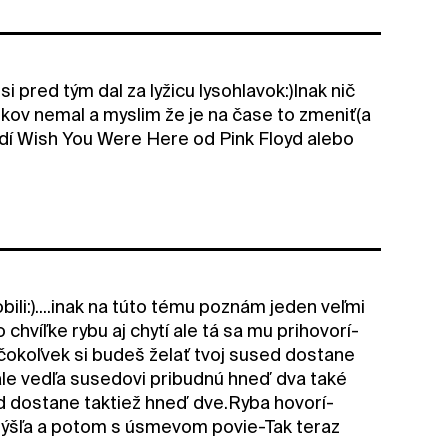
i pred tým dal za lyžicu lysohlavok:)Inak nič
kov nemal a myslim že je na čase to zmeniť(a
dí Wish You Were Here od Pink Floyd alebo
ili:)....inak na túto tému poznám jeden veľmi
 chvíľke rybu aj chytí ale tá sa mu prihovorí-
e čokoľvek si budeš želať tvoj sused dostane
le vedľa susedovi pribudnú hneď dva také
d dostane taktiež hneď dve.Ryba hovorí-
ozmýšľa a potom s úsmevom povie-Tak teraz