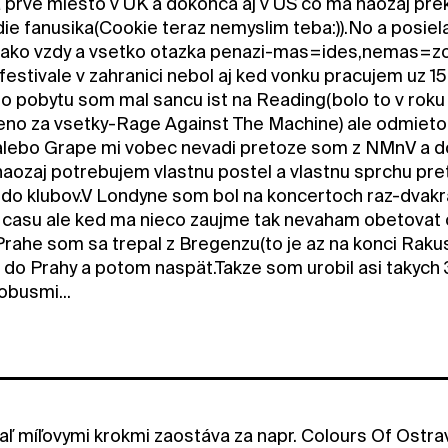
a prve miesto v UK a dokonca aj v US co ma naozaj prek
ie fanusika(Cookie teraz nemyslim teba:)).No a posiela
ak ako vzdy a vsetko otazka penazi-mas=ides,nemas=
festivale v zahranici nebol aj ked vonku pracujem uz
 pobytu som mal sancu ist na Reading(bolo to v roku
no za vsetky-Rage Against The Machine) ale odmietol
lebo Grape mi vobec nevadi pretoze som z NMnV a do
aozaj potrebujem vlastnu postel a vlastnu sprchu pret
 do klubov.V Londyne som bol na koncertoch raz-dvakra
casu ale ked ma nieco zaujme tak nevaham obetovat 
 Prahe som sa trepal z Bregenzu(to je az na konci Ra
 do Prahy a potom naspät.Takze som urobil asi takyc
obusmi...
aľ míľovymi krokmi zaostáva za napr. Colours Of Ostra