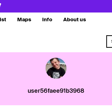
7
ist
Maps
Info
About us
user56faee91b3968