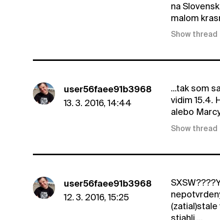
na Slovensk
malom krasn
Show thread
...tak som 
user56faee91b3968
vidim 15.4.
13. 3. 2016, 14:44
alebo Marcy
Show thread
SXSW????Yea
user56faee91b3968
nepotvrdeny
12. 3. 2016, 15:25
(zatial)stal
stiahli....