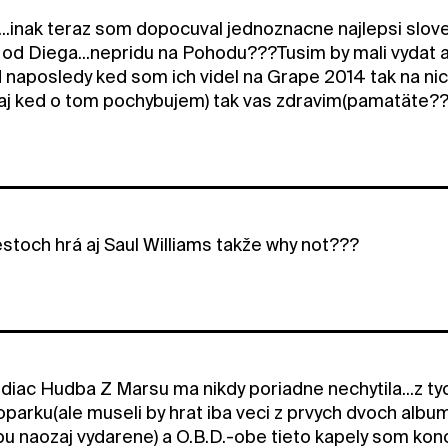
..inak teraz som dopocuval jednoznacne najlepsi slove
 od Diega...nepridu na Pohodu???Tusim by mali vydat a
d naposledy ked som ich videl na Grape 2014 tak na nic
e(aj ked o tom pochybujem) tak vas zdravim(pamatäte??
stoch hrá aj Saul Williams takže why not???
iac Hudba Z Marsu ma nikdy poriadne nechytila...z tych
parku(ale museli by hrat iba veci z prvych dvoch album
bu naozaj vydarene) a O.B.D.-obe tieto kapely som kon