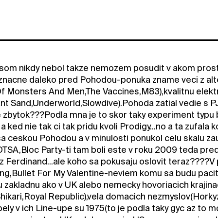
som nikdy nebol takze nemozem posudit v akom prostr
oznacne daleko pred Pohodou-ponuka zname veci z alt
f Monsters And Men,The Vaccines,M83),kvalitnu elektron
ant Sand,Underworld,Slowdive).Pohoda zatial vedie s PJ
le zbytok???Podla mna je to skor taky experiment typu 
a ked nie tak ci tak pridu kvoli Prodigy...no a ta zufal
sa ceskou Pohodou a v minulosti ponukol celu skalu zau
SA,Bloc Party-ti tam boli este v roku 2009 teda pred
z Ferdinand...ale koho sa pokusaju oslovit teraz????
ing,Bullet For My Valentine-neviem komu sa budu pacit
 zakladnu ako v UK alebo nemecky hovoriacich krajinac
hikari,Royal Republic),vela domacich nezmyslov(Horkyze
ely v ich Line-upe su 1975(to je podla taky gyc az to 