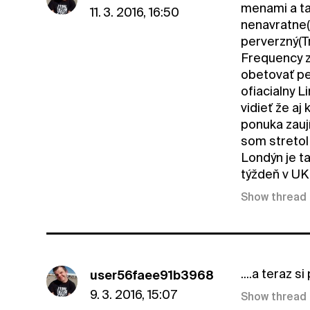
menami a tak
11. 3. 2016, 16:50
nenavratne(
perverzný(T
Frequency z
obetovať pen
ofiacialny L
vidieť že aj
ponuka zauj
som stretol
Londýn je ta
týždeň v UK
Show thread
....a teraz
user56faee91b3968
9. 3. 2016, 15:07
Show thread