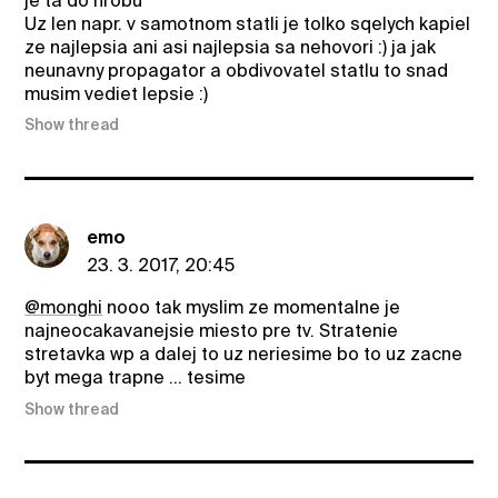
je ta do hrobu
Uz len napr. v samotnom statli je tolko sqelych kapiel
ze najlepsia ani asi najlepsia sa nehovori :) ja jak
neunavny propagator a obdivovatel statlu to snad
musim vediet lepsie :)
Show thread
emo
23. 3. 2017, 20:45
@monghi
nooo tak myslim ze momentalne je
najneocakavanejsie miesto pre tv. Stratenie
stretavka wp a dalej to uz neriesime bo to uz zacne
byt mega trapne ... tesime
Show thread