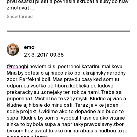
prvu osatku pliest a povriesla skrucat a suby do hlav
zmotavat ...
Show thread
emo
27. 3. 2017, 09:38
@monghi
neviem ci si postrehol katarinu malikovu .
Mna by potesilo aj nieco ako bol ukrajinsky narodny
zbor. Perfektni boli. Mas pravdu casy ked som tu
odporuca vsetko od tibora koblicka po ludove
prekaracky su uz nejaky ten rok za nami. Treba sa
pripominat. Michal na to vzdy mysli. Kludne aj viac a
kludne aj hlbsie do minulosti. Teraz je v ke jeden
sqely projekt. Uvidime ako to dopadne ale bude to
supa. Kludne by som si vypocul travnice ako vitanie
slnka to by bola supa a napr taky pravoslavny zbor
by som tiez uvital to ako oni narabaju s hudbou to je