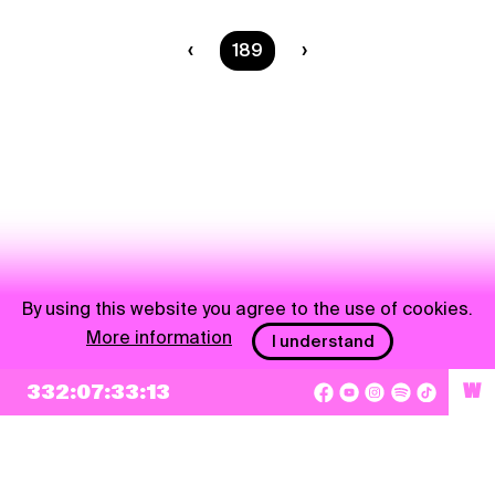
You are on page
189
By using this website you agree to the use of cookies.
More information
I understand
332:07:33:13
W
NEWSLETTER
Sign up