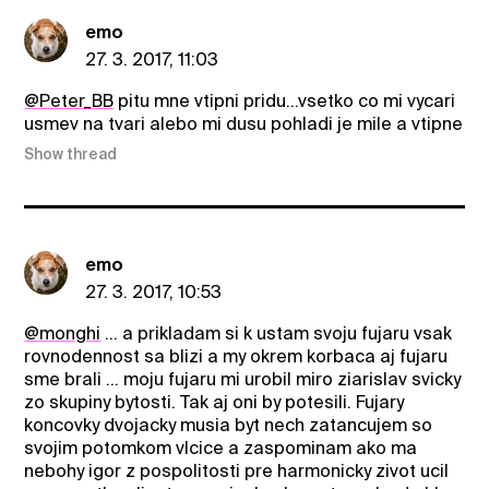
emo
27. 3. 2017, 11:03
@Peter_BB
pitu mne vtipni pridu...vsetko co mi vycari
usmev na tvari alebo mi dusu pohladi je mile a vtipne
Show thread
emo
27. 3. 2017, 10:53
@monghi
... a prikladam si k ustam svoju fujaru vsak
rovnodennost sa blizi a my okrem korbaca aj fujaru
sme brali ... moju fujaru mi urobil miro ziarislav svicky
zo skupiny bytosti. Tak aj oni by potesili. Fujary
koncovky dvojacky musia byt nech zatancujem so
svojim potomkom vlcice a zaspominam ako ma
nebohy igor z pospolitosti pre harmonicky zivot ucil