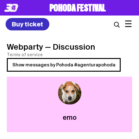
POHODA FESTIVAL
☰
Buy ticket
Webparty
— Discussion
Terms of service
Show messages by Pohoda #agenturapohoda
emo