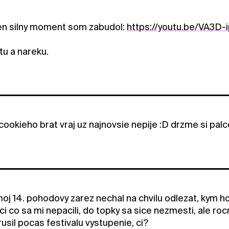
en silny moment som zabudol:
https://youtu.be/VA3D
jtu a nareku.
cookieho brat vraj uz najnovsie nepije :D drzme si pal
moj 14. pohodovy zarez nechal na chvilu odlezat, kym 
eci co sa mi nepacili, do topky sa sice nezmesti, ale roc
usil pocas festivalu vystupenie, ci?