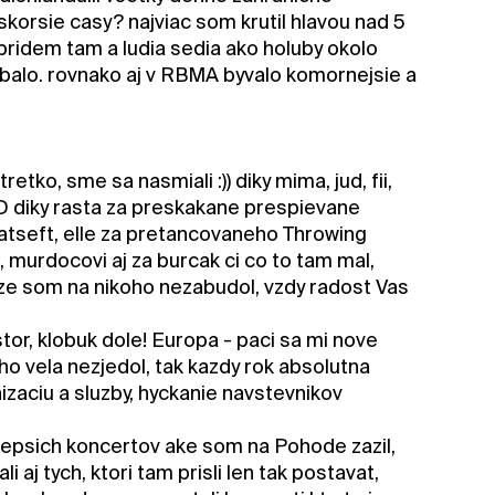
eskorsie casy? najviac som krutil hlavou nad 5
 pridem tam a ludia sedia ako holuby okolo
ybalo. rovnako aj v RBMA byvalo komornejsie a
tko, sme sa nasmiali :)) diky mima, jud, fii,
;D diky rasta za preskakane prespievane
katseft, elle za pretancovaneho Throwing
 murdocovi aj za burcak ci co to tam mal,
, ze som na nikoho nezabudol, vzdy radost Vas
estor, klobuk dole! Europa - paci sa mi nove
ho vela nezjedol, tak kazdy rok absolutna
izaciu a sluzby, hyckanie navstevnikov
jlepsich koncertov ake som na Pohode zazil,
 aj tych, ktori tam prisli len tak postavat,