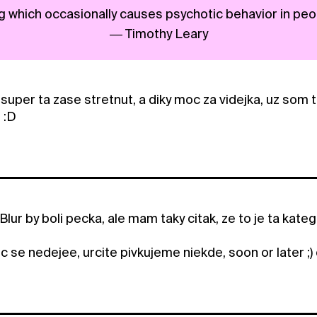
g which occasionally causes psychotic behavior in peop
― Timothy Leary
super ta zase stretnut, a diky moc za videjka, uz som t
 :D
Blur by boli pecka, ale mam taky citak, ze to je ta kat
se nedejee, urcite pivkujeme niekde, soon or later ;) 