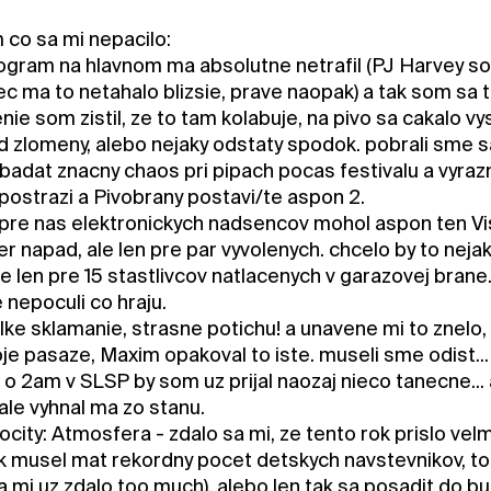
co sa mi nepacilo:
rogram na hlavnom ma absolutne netrafil (PJ Harvey so
bec ma to netahalo blizsie, prave naopak) a tak som sa 
ie som zistil, ze to tam kolabuje, na pivo sa cakalo vys
ud zlomeny, alebo nejaky odstaty spodok. pobrali sme s
badat znacny chaos pri pipach pocas festivalu a vyrazn
postrazi a Pivobrany postavi/te aspon 2.
 pre nas elektronickych nadsencov mohol aspon ten Vis
er napad, ale len pre par vyvolenych. chcelo by to nej
je len pre 15 stastlivcov natlacenych v garazovej bran
 nepoculi co hraju.
lke sklamanie, strasne potichu! a unavene mi to znelo, ni
je pasaze, Maxim opakoval to iste. museli sme odist...
o 2am v SLSP by som uz prijal naozaj nieco tanecne... 
ale vyhnal ma zo stanu.
ity: Atmosfera - zdalo sa mi, ze tento rok prislo velmi
ik musel mat rekordny pocet detskych navstevnikov, to
a mi uz zdalo too much), alebo len tak sa posadit do b