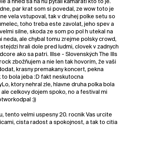
le a hned sa na nu pytali kamarati kto to je.
dne, par krat som si povedal, ze wow toto je
e vela vstupoval, tak v druhej polke setu so
 umelec, toho treba este zavolat, jeho spev a
 velmi silne, skoda ze som po pol h utekal na
ni neda, ale chybal tomu zrejme polsky crowd,
tejdzi hrali dole pred ludmi, clovek v zadnych
dcore ako sa patri. Illse - Slovenských The Ills
rock zbožňujem a nie len tak hovorím, že vaši
o dodat, krasny premakany koncert, pekna
k to bola jeba :D fakt neskutocna
Lo, ktory nehral zle, hlavne druha polka bola
 ale celkovy dojem spoko, no a festival mi
otworkodpal :))
, tento velmi uspesny 20. rocnik Vas urcite
ami, cista radost a spokojnost, a tak to citia