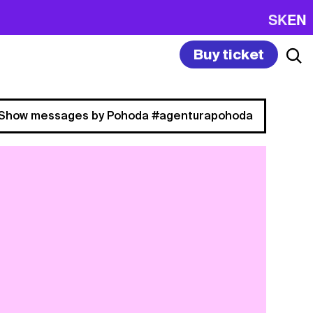
SK
EN
Buy ticket
Show messages by Pohoda #agenturapohoda