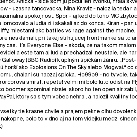
klenot. Anička - sice som ju pocul len zvonku, hrala skve
w - uzasna tancovacka, Nina Kraviz - nalozila teda ria
aximalna spokojnost. Spor - aj ked do toho MC zbytocn
lomcovalo a ludia zili skakali az do konca. Kiran - pan
riffy, miestami ako battles vs rage against the macine,
re nesklamali, pri takej strhujucej frontmanke sa to a
y cas. It’s Everyone Else - skoda, ze na takom malom s
evidel a este tam aj ludia prechadzali neustale, ale har
ic Galloway (BBC Radio) k úplným špičkám žánru. „Post-
e sú horší ako Explosions On The Sky alebo Mogwai.“ c
tomu, chalani su naozaj spicka. Ho99o9 - no ty vole, ta
rcorova smrst, repete! velmi mi bolo luto odist na Fly
ko boomer spominal nizsie, skoro ho ten open air zabil,
ayPal, ktory sa s tym vobec nehral, a nalozil kvalitny fo
vsetky tie krasne chvile a prajem pekne dlhu dovolenku
akopne, bolo to vidno aj na tom videjku medzi slnecnic
:)