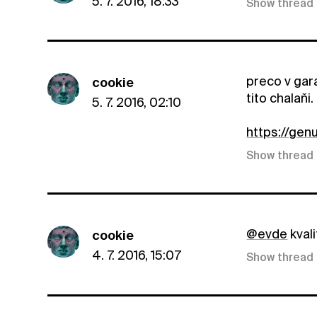
5. 7. 2016, 18:33
Show thread
preco v gar
cookie
tito chalaňi.
5. 7. 2016, 02:10
https://ge
Show thread
@evde
kval
cookie
4. 7. 2016, 15:07
Show thread