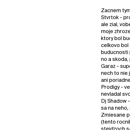
Zacnem tym 
Stvrtok - p
ale zial, vo
moje zhrozen
ktory bol b
celkovo bol 
buducnosti 
no a skoda,
Garaz - sup
nech to nie 
ani poriadne
Prodigy - ve
nevladal svo
Dj Shadow - 
sa na neho, 
Zmiesane poc
(tento rocn
stejdzoch s