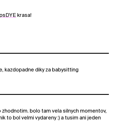
-ipsDYE
krasa!
ce, kazdopadne diky za babysitting
ho zhodnotim. bolo tam vela silnych momentov,
nik to bol velmi vydareny :) a tusim ani jeden