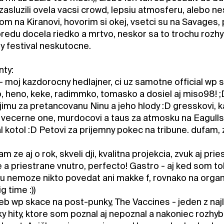
 zasluzili ovela vacsi crowd, lepsiu atmosferu, alebo n
om na Kiranovi, hovorim si okej, vsetci su na Savages,
predu docela riedko a mrtvo, neskor sa to trochu rozh
ly festival neskutocne.
nty:
 moj kazdorocny hedlajner, ci uz samotne official wp stre
, heno, keke, radimmko, tomasko a dosiel aj miso98! 
njimu za pretancovanu Ninu a jeho hlody :D gresskovi, 
 vecerne one, murdocovi a taus za atmosku na Eagulls,
al kotol :D Petovi za prijemny pokec na tribune. dufam
 ze aj o rok, skveli dji, kvalitna projekcia, zvuk aj pri
 a priestrane vnutro, perfecto! Gastro - aj ked som to
 tu nemoze nikto povedat ani makke f, rovnako na organ
g time :))
neb wp skace na post-punky, The Vaccines - jeden z na
ky hity, ktore som poznal aj nepoznal a nakoniec rozhybali