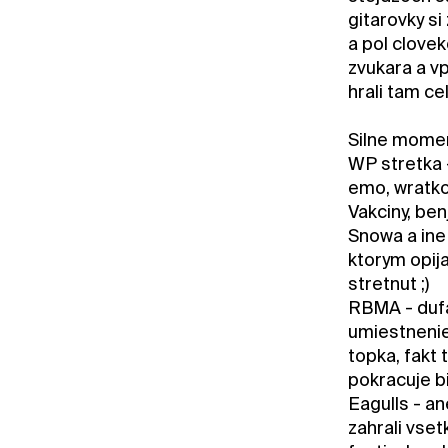
gitarovky si
a pol clovek
zvukara a v
hrali tam ce
Silne mome
WP stretka -
emo, wratko
Vakciny, be
Snowa a ine
ktorym opij
stretnut ;)
RBMA - dufam
umiestnenie
topka, fakt
pokracuje bi
Eagulls - a
zahrali vset