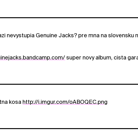
azi nevystupia Genuine Jacks? pre mna na slovensku nie
nuinejacks.bandcamp.com/
super novy album, cista gara
itna kosa
http://i.imgur.com/oABOQEC.png