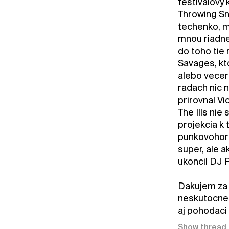
festivalovy 
Throwing Sno
techenko, m
mnou riadne 
do toho tie 
Savages, kto
alebo vecern
radach nic n
prirovnal V
The Ills ni
projekcia k 
punkovohorro
super, ale a
ukoncil DJ P
Dakujem za 
neskutocne n
aj pohodaci 
Show thread