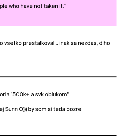
le who have not taken it.”
o vsetko prestalkoval... inak sa nezdas, dlho
egoria "500k+ a svk oblukom"
ej Sunn O))) by som si teda pozrel