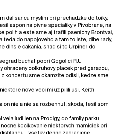
m dal sancu myslim pri prechadzke do toiky,
tesil aspon na pivne specialiky v Pivobrane, na
e pol h a este sme aj trafili psenicny Brontvai,
a teda do napojoveho a tam to iste, dlhe rady,
e dlhsie cakania. snad si to Urpiner do
egrad buchat popri Gogol ci PJ...
aky ohradeny polkruhovy placek pred garazou,
e. z koncertu sme okamzite odisli, kedze sme
ektore nove veci mi uz pilili usi, Keith
a on nie a nie sa rozbehnut, skoda, tesil som
 vela ludi len na Prodigy, do family parku
 nocne kocikovanie niektorych mamiciek pri
udishlandu... vsetky denne zahranicne