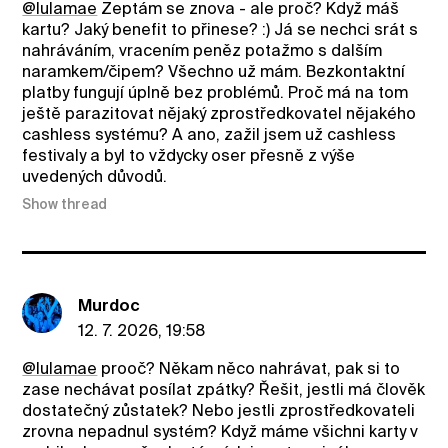
@lulamae
Zeptám se znova - ale proč? Když máš
kartu? Jaký benefit to přinese? :) Já se nechci srát s
nahráváním, vracením peněz potažmo s dalším
naramkem/čipem? Všechno už mám. Bezkontaktní
platby fungují úplně bez problémů. Proč má na tom
ještě parazitovat nějaký zprostředkovatel nějakého
cashless systému? A ano, zažil jsem už cashless
festivaly a byl to vždycky oser přesně z výše
uvedených důvodů.
Show thread
Murdoc
12. 7. 2026, 19:58
@lulamae
prooč? Někam něco nahrávat, pak si to
zase nechávat posílat zpátky? Řešit, jestli má člověk
dostatečný zůstatek? Nebo jestli zprostředkovateli
zrovna nepadnul systém? Když máme všichni karty v