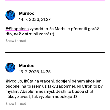
Murdoc
14. 7. 2026, 21:27
@ShapeIess
vypadá to že Marhule přerostli garáž
dřív, než v ní stihli zahrát :)
Show thread
Murdoc
13. 7. 2026, 14:35
@Ivco
Jo, lhůta na vrácení, dobíjení během akce jen
osobně, na to jsem už taky zapomněl. NFCtron to byl
myslím. Absolutní nesmysl. Jestli to budou chtít
někdy zavést, tak vyvolám nepokoje :D
Show thread