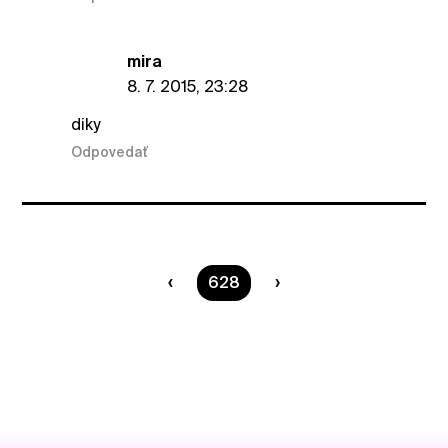
mira
8. 7. 2015, 23:28
diky
Odpovedať
Ste na strane
628