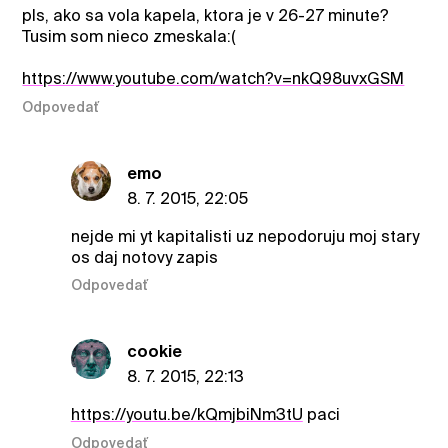
pls, ako sa vola kapela, ktora je v 26-27 minute?
Tusim som nieco zmeskala:(
https://www.youtube.com/watch?v=nkQ98uvxGSM
Odpovedať
emo
8. 7. 2015, 22:05
nejde mi yt kapitalisti uz nepodoruju moj stary
os daj notovy zapis
Odpovedať
cookie
8. 7. 2015, 22:13
https://youtu.be/kQmjbiNm3tU
paci
Odpovedať