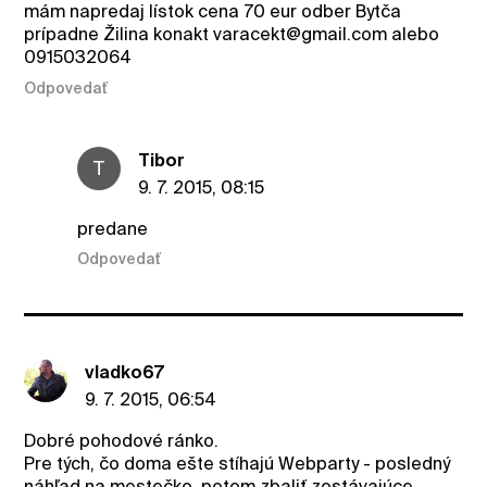
mám napredaj lístok cena 70 eur odber Bytča
prípadne Žilina konakt varacekt@gmail.com alebo
0915032064
Odpovedať
Tibor
T
9. 7. 2015, 08:15
predane
Odpovedať
vladko67
9. 7. 2015, 06:54
Dobré pohodové ránko.
Pre tých, čo doma ešte stíhajú Webparty - posledný
náhľad na mestečko, potom zbaliť zostávajúce