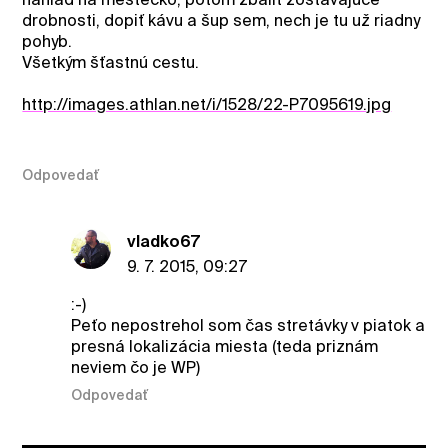
drobnosti, dopiť kávu a šup sem, nech je tu už riadny
pohyb.
Všetkým šťastnú cestu.
http://images.athlan.net/i/1528/22-P7095619.jpg
Odpovedať
vladko67
9. 7. 2015, 09:27
:-)
Peťo nepostrehol som čas stretávky v piatok a
presná lokalizácia miesta (teda priznám
neviem čo je WP)
Odpovedať