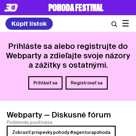
POHODA FESTIVAL
☰
Kúpiť lístok
Prihláste sa alebo registrujte do
Webparty a zdieľajte svoje názory
a zážitky s ostatnými.
Prihlásiť sa
Registrovať sa
Webparty
— Diskusné fórum
Podmienky používania
Zobraziť príspevky pohody #agenturapohoda