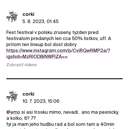
corki
5. 8. 2023, 01:45
Fest festival v polsku zruseny, tyzden pred
festivalom predanych len cca 50% listkov, uff. A
pritom ten lineup bol dost dobry
https://www.instagram.com/p/CviRQwRMP2a/?
igshid=MzRlODBiNWFlZA==
Zobraziť vlákno
corki
10. 7. 2023, 15:06
@emo
si asi trosku mimo, nevadi.. ano ma pesnicky,
a kolko, 6? 7?
fyi ja mam jeho hudbu rad a bol som tam a 40min