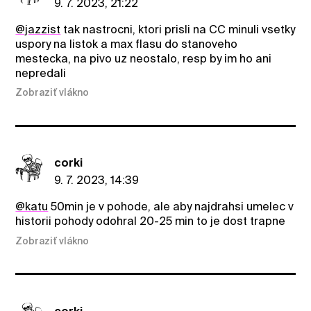
9. 7. 2023, 21:22
@jazzist
tak nastrocni, ktori prisli na CC minuli vsetky
uspory na listok a max flasu do stanoveho
mestecka, na pivo uz neostalo, resp by im ho ani
nepredali
Zobraziť vlákno
corki
9. 7. 2023, 14:39
@katu
50min je v pohode, ale aby najdrahsi umelec v
historii pohody odohral 20-25 min to je dost trapne
Zobraziť vlákno