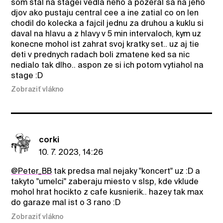
som stal na stagei vedla neho a pozeral sa na jeho
djov ako pustaju central cee a ine zatial co on len
chodil do kolecka a fajcil jednu za druhou a kuklu si
daval na hlavu a z hlavy v 5 min intervaloch, kym uz
konecne mohol ist zahrat svoj kratky set.. uz aj tie
deti v prednych radach boli zmatene ked sa nic
nedialo tak dlho.. aspon ze si ich potom vytiahol na
stage :D
Zobraziť vlákno
corki
10. 7. 2023, 14:26
@Peter_BB
tak predsa mal nejaky "koncert" uz :D a
takyto "umelci" zaberaju miesto v slsp, kde vklude
mohol hrat hocikto z cafe kusnierik.. hazey tak max
do garaze mal ist o 3 rano :D
Zobraziť vlákno