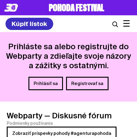
POHODA FESTIVAL
☰
Kúpiť lístok
Prihláste sa alebo registrujte do
Webparty a zdieľajte svoje názory
a zážitky s ostatnými.
Prihlásiť sa
Registrovať sa
Webparty
— Diskusné fórum
Podmienky používania
Zobraziť príspevky pohody #agenturapohoda