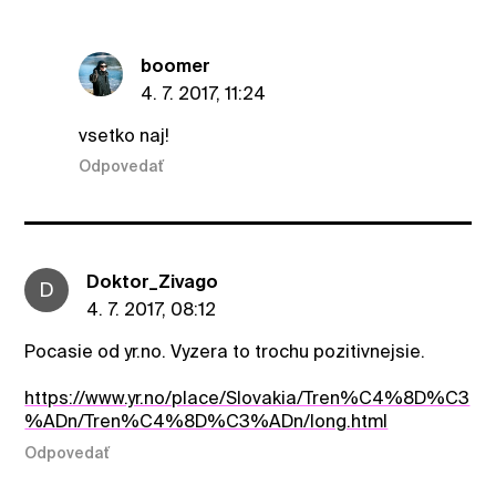
boomer
4. 7. 2017, 11:24
vsetko naj!
Odpovedať
Doktor_Zivago
D
4. 7. 2017, 08:12
Pocasie od yr.no. Vyzera to trochu pozitivnejsie.
https://www.yr.no/place/Slovakia/Tren%C4%8D%C3
%ADn/Tren%C4%8D%C3%ADn/long.html
Odpovedať