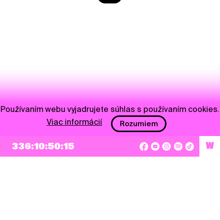
Používaním webu vyjadrujete súhlas s používaním cookies.
Viac informácií
Rozumiem
NEWSLETTER
336:10:50:15
W
Prihlásiť sa
Súhlasím so zapísaním mojej e-mailovej adresy do Pohoda Newslettra a využívaním
na marketingové účely.