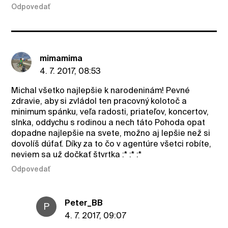
Odpovedať
mimamima
4. 7. 2017, 08:53
Michal všetko najlepšie k narodeninám! Pevné
zdravie, aby si zvládol ten pracovný kolotoč a
minimum spánku, veľa radosti, priateľov, koncertov,
slnka, oddychu s rodinou a nech táto Pohoda opat
dopadne najlepšie na svete, možno aj lepšie než si
dovolíš dúfať. Díky za to čo v agentúre všetci robíte,
neviem sa už dočkať štvrtka :* :* :*
Odpovedať
Peter_BB
P
4. 7. 2017, 09:07