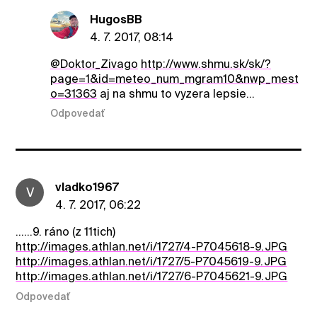
HugosBB
4. 7. 2017, 08:14
@Doktor_Zivago
http://www.shmu.sk/sk/?
page=1&id=meteo_num_mgram10&nwp_mest
o=31363
aj na shmu to vyzera lepsie...
Odpovedať
vladko1967
V
4. 7. 2017, 06:22
......9. ráno (z 11tich)
http://images.athlan.net/i/1727/4-P7045618-9.JPG
http://images.athlan.net/i/1727/5-P7045619-9.JPG
http://images.athlan.net/i/1727/6-P7045621-9.JPG
Odpovedať