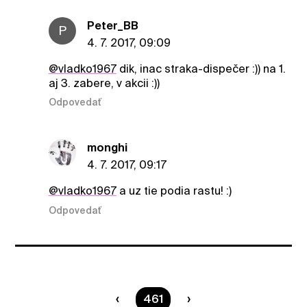
Peter_BB
P
4. 7. 2017, 09:09
@vladko1967
dik, inac straka-dispečer :)) na 1.
aj 3. zabere, v akcii :))
Odpovedať
monghi
4. 7. 2017, 09:17
@vladko1967
a uz tie podia rastu! :)
Odpovedať
Ste na strane
461