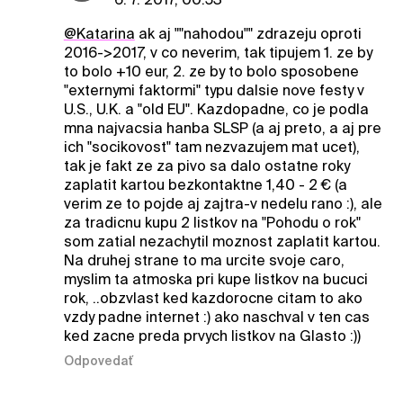
@Katarina
ak aj ""nahodou"" zdrazeju oproti
2016->2017, v co neverim, tak tipujem 1. ze by
to bolo +10 eur, 2. ze by to bolo sposobene
"externymi faktormi" typu dalsie nove festy v
U.S., U.K. a "old EU". Kazdopadne, co je podla
mna najvacsia hanba SLSP (a aj preto, a aj pre
ich "socikovost" tam nezvazujem mat ucet),
tak je fakt ze za pivo sa dalo ostatne roky
zaplatit kartou bezkontaktne 1,40 - 2 € (a
verim ze to pojde aj zajtra-v nedelu rano :), ale
za tradicnu kupu 2 listkov na "Pohodu o rok"
som zatial nezachytil moznost zaplatit kartou.
Na druhej strane to ma urcite svoje caro,
myslim ta atmoska pri kupe listkov na bucuci
rok, ..obzvlast ked kazdorocne citam to ako
vzdy padne internet :) ako naschval v ten cas
ked zacne preda prvych listkov na Glasto :))
Odpovedať