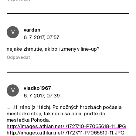
vardan
V
6. 7. 2017, 07:57
nejake zhrnutie, ak boli zmeny v line-up?
Odpovedať
vladko1967
V
6. 7. 2017, 07:39
......11. ráno (z 11tich). Po nočných hrozbách počasia
mestečko stojí, tak nech sa páči, príďte do
mestečka Pohoda.
http://images.athlan.net/i/1727/10-P7065618-11.JPG
http://images.athlan.net/i/1727/11-P7065619-11.JPG