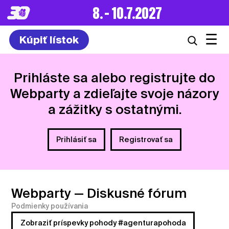
8. – 10.7.2027
☰
Kúpiť lístok
Prihláste sa alebo registrujte do
Webparty a zdieľajte svoje názory
a zážitky s ostatnými.
Prihlásiť sa
Registrovať sa
Webparty
— Diskusné fórum
Podmienky používania
Zobraziť príspevky pohody #agenturapohoda