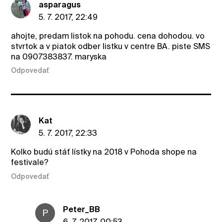
asparagus
5. 7. 2017, 22:49
ahojte, predam listok na pohodu. cena dohodou. vo
stvrtok a v piatok odber listku v centre BA. piste SMS
na 0907383837. maryska
Odpovedať
Kat
5. 7. 2017, 22:33
Kolko budú stáť lístky na 2018 v Pohoda shope na
festivale?
Odpovedať
Peter_BB
P
6. 7. 2017, 00:53