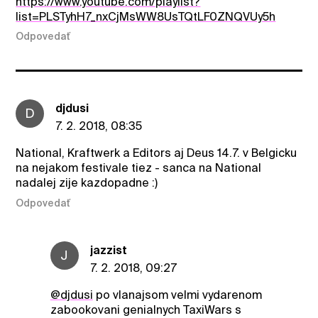
https://www.youtube.com/playlist?
list=PLSTyhH7_nxCjMsWW8UsTQtLF0ZNQVUy5h
Odpovedať
djdusi
D
7. 2. 2018, 08:35
National, Kraftwerk a Editors aj Deus 14.7. v Belgicku
na nejakom festivale tiez - sanca na National
nadalej zije kazdopadne :)
Odpovedať
jazzist
J
7. 2. 2018, 09:27
@djdusi
po vlanajsom velmi vydarenom
zabookovani genialnych TaxiWars s