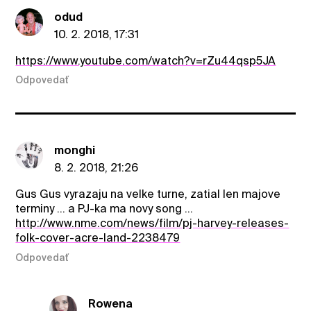
odud
10. 2. 2018, 17:31
https://www.youtube.com/watch?v=rZu44qsp5JA
Odpovedať
monghi
8. 2. 2018, 21:26
Gus Gus vyrazaju na velke turne, zatial len majove
terminy ... a PJ-ka ma novy song ...
http://www.nme.com/news/film/pj-harvey-releases-
folk-cover-acre-land-2238479
Odpovedať
Rowena