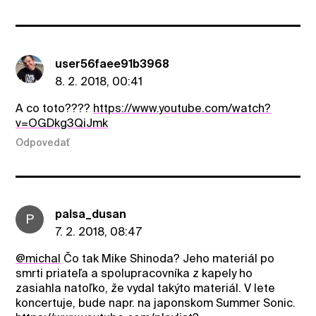
user56faee91b3968
8. 2. 2018, 00:41
A co toto????
https://www.youtube.com/watch?
v=OGDkg3QiJmk
Odpovedať
palsa_dusan
P
7. 2. 2018, 08:47
@michal
Čo tak Mike Shinoda? Jeho materiál po
smrti priateľa a spolupracovníka z kapely ho
zasiahla natoľko, že vydal takýto materiál. V lete
koncertuje, bude napr. na japonskom Summer Sonic.