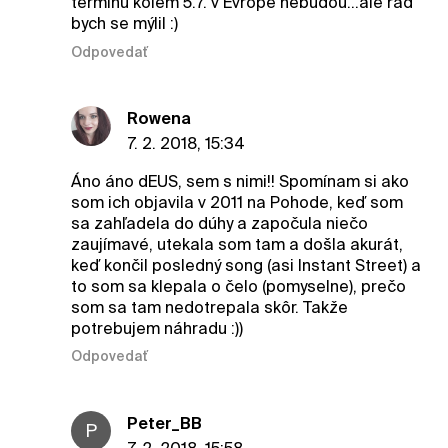
termínu kolem 5.7. v Evropě nebudou...ale rád
bych se mýlil :)
Odpovedať
Rowena
7. 2. 2018, 15:34
Áno áno dEUS, sem s nimi!! Spomínam si ako
som ich objavila v 2011 na Pohode, keď som
sa zahľadela do dúhy a započula niečo
zaujímavé, utekala som tam a došla akurát,
keď končil posledný song (asi Instant Street) a
to som sa klepala o čelo (pomyselne), prečo
som sa tam nedotrepala skôr. Takže
potrebujem náhradu :))
Odpovedať
Peter_BB
P