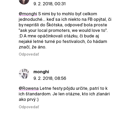
9. 2. 2018, 00:31
@monghi
S nimi by to mohlo byť celkom
jednoduché... keď sa ich niekto na FB opýtal, či
by neprišli do Škótska, odpoveď bola proste
"ask your local promoters, we would love to".
:D A mne opáčinkovali otázku, či bude aj
nejaké letné turné po festivaloch, čo hádam
značí, že áno.
Odpovedať
monghi
9. 2. 2018, 08:56
@Rowena
Letne festy pôjdu určite, patrí to k
ich štandardom. Je len otázne, kto ich zlanári
ako prvý :)
Odpovedať