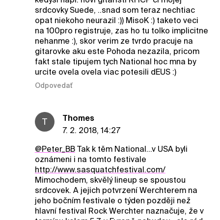
srdcovky Suede, ..snad som teraz nechtiac
opat niekoho neurazil :)) MisoK :) taketo veci
na 100pro registruje, zas ho tu tolko implicitne
nehanme :), skor verim ze tvrdo pracuje na
gitarovke aku este Pohoda nezazila, pricom
fakt stale tipujem tych National hoc mna by
urcite ovela ovela viac potesili dEUS :)
Odpovedať
Thomes
T
7. 2. 2018, 14:27
@Peter_BB
Tak k těm National...v USA byli
oznámeni i na tomto festivale
http://www.sasquatchfestival.com/
Mimochodem, skvělý lineup se spoustou
srdcovek. A jejich potvrzení Werchterem na
jeho bočním festivale o týden později než
hlavní festival Rock Werchter naznačuje, že v