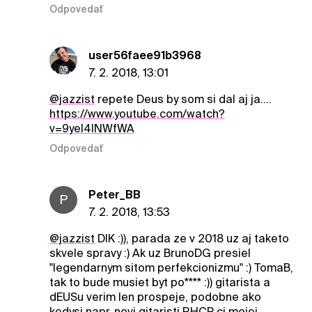
Odpovedať
user56faee91b3968
7. 2. 2018, 13:01
@jazzist
repete Deus by som si dal aj ja....
https://www.youtube.com/watch?
v=9yel4INWfWA
Odpovedať
Peter_BB
P
7. 2. 2018, 13:53
@jazzist
DIK :)), parada ze v 2018 uz aj taketo
skvele spravy :) Ak uz BrunoDG presiel
"legendarnym sitom perfekcionizmu" :) TomaB,
tak to bude musiet byt po**** :)) gitarista a
dEUSu verim len prospeje, podobne ako
kedysi napr. novi gitaristi RHCP ci mojej