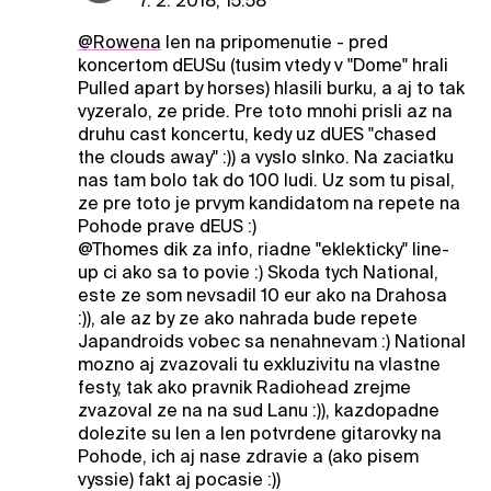
7. 2. 2018, 15:58
@Rowena
len na pripomenutie - pred
koncertom dEUSu (tusim vtedy v "Dome" hrali
Pulled apart by horses) hlasili burku, a aj to tak
vyzeralo, ze pride. Pre toto mnohi prisli az na
druhu cast koncertu, kedy uz dUES "chased
the clouds away" :)) a vyslo slnko. Na zaciatku
nas tam bolo tak do 100 ludi. Uz som tu pisal,
ze pre toto je prvym kandidatom na repete na
Pohode prave dEUS :)
@Thomes dik za info, riadne "eklekticky" line-
up ci ako sa to povie :) Skoda tych National,
este ze som nevsadil 10 eur ako na Drahosa
:)), ale az by ze ako nahrada bude repete
Japandroids vobec sa nenahnevam :) National
mozno aj zvazovali tu exkluzivitu na vlastne
festy, tak ako pravnik Radiohead zrejme
zvazoval ze na na sud Lanu :)), kazdopadne
dolezite su len a len potvrdene gitarovky na
Pohode, ich aj nase zdravie a (ako pisem
vyssie) fakt aj pocasie :))