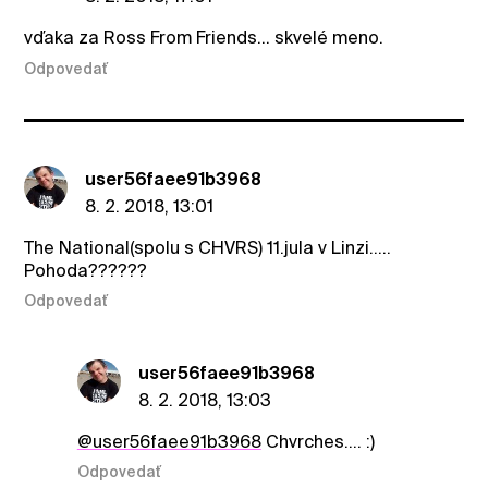
vďaka za Ross From Friends... skvelé meno.
Odpovedať
user56faee91b3968
8. 2. 2018, 13:01
The National(spolu s CHVRS) 11.jula v Linzi.....
Pohoda??????
Odpovedať
user56faee91b3968
8. 2. 2018, 13:03
@user56faee91b3968
Chvrches.... :)
Odpovedať