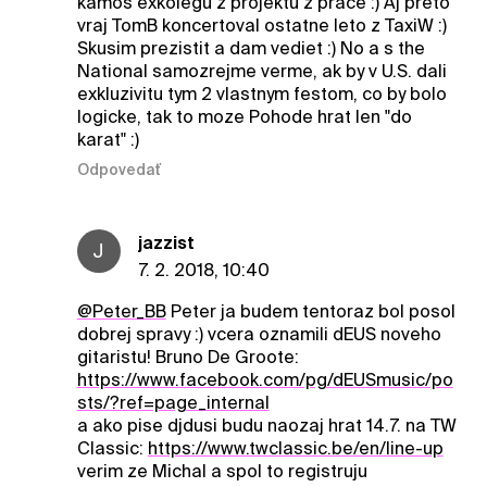
kamos exkolegu z projektu z prace :) Aj preto
vraj TomB koncertoval ostatne leto z TaxiW :)
Skusim prezistit a dam vediet :) No a s the
National samozrejme verme, ak by v U.S. dali
exkluzivitu tym 2 vlastnym festom, co by bolo
logicke, tak to moze Pohode hrat len "do
karat" :)
Odpovedať
jazzist
J
7. 2. 2018, 10:40
@Peter_BB
Peter ja budem tentoraz bol posol
dobrej spravy :) vcera oznamili dEUS noveho
gitaristu! Bruno De Groote:
https://www.facebook.com/pg/dEUSmusic/po
sts/?ref=page_internal
a ako pise djdusi budu naozaj hrat 14.7. na TW
Classic:
https://www.twclassic.be/en/line-up
verim ze Michal a spol to registruju