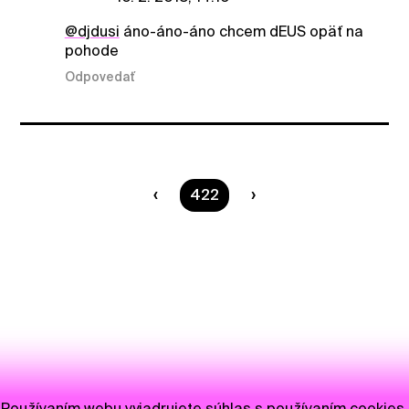
@djdusi
áno-áno-áno chcem dEUS opäť na
pohode
Odpovedať
Ste na strane
422
Používaním webu vyjadrujete súhlas s používaním cookies.