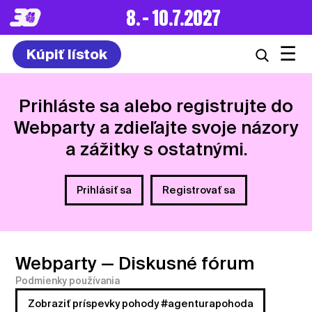
8. – 10.7.2027
☰
Kúpiť lístok
Prihláste sa alebo registrujte do
Webparty a zdieľajte svoje názory
a zážitky s ostatnými.
Prihlásiť sa
Registrovať sa
Webparty
— Diskusné fórum
Podmienky používania
Zobraziť príspevky pohody #agenturapohoda