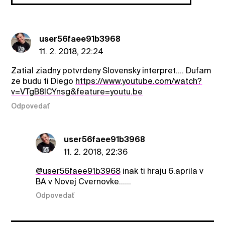
user56faee91b3968
11. 2. 2018, 22:24
Zatial ziadny potvrdeny Slovensky interpret.... Dufam
ze budu ti Diego
https://www.youtube.com/watch?
v=VTgB8ICYnsg&feature=youtu.be
Odpovedať
user56faee91b3968
11. 2. 2018, 22:36
@user56faee91b3968
inak ti hraju 6.aprila v
BA v Novej Cvernovke......
Odpovedať