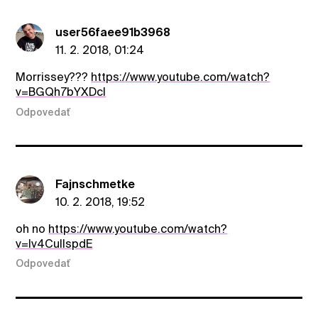
user56faee91b3968
11. 2. 2018, 01:24
Morrissey???
https://www.youtube.com/watch?
v=BGQh7bYXDcI
Odpovedať
Fajnschmetke
10. 2. 2018, 19:52
oh no
https://www.youtube.com/watch?
v=Iv4CuIIspdE
Odpovedať