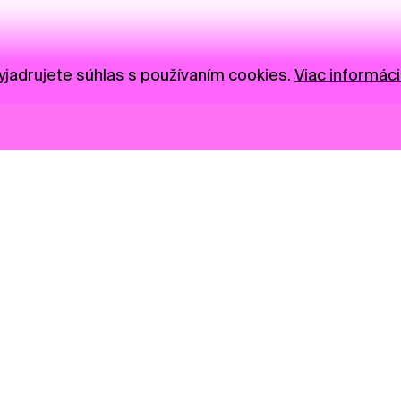
jadrujete súhlas s používaním cookies.
Viac informáci
Novinky
Darujte
Privacy Policy
NGO
Press
Ambass
Gastro
Visual S
Market zóna