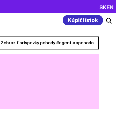
SK
EN
Kúpiť lístok
Zobraziť príspevky pohody #agenturapohoda