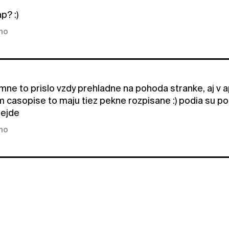
p? :)
kno
mne to prislo vzdy prehladne na pohoda stranke, aj v
m casopise to maju tiez pekne rozpisane :) podia su po
nejde
kno