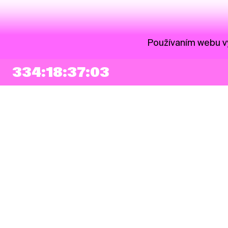
Používaním webu vy
334:18:37:02
NEWSLETTER
Prihlásiť sa
Súhlasím so zapísaním mojej e-mailovej adresy do Pohoda Newslettra a
využívaním na marketingové účely.