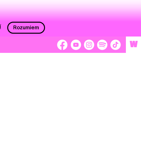
í
Rozumiem
W
 nám 2 %
Brigádnici
Dobrovoľníci
adors
Separátori
tage