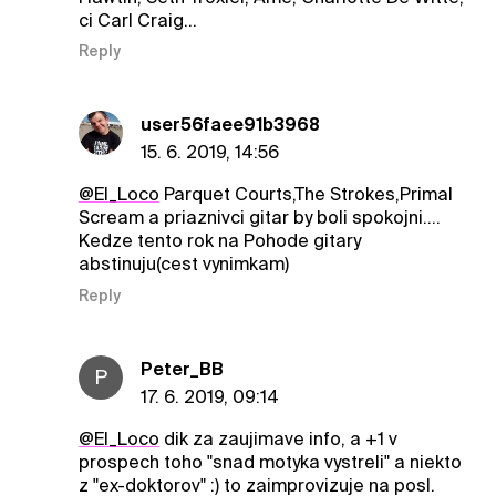
ci Carl Craig...
Reply
user56faee91b3968
15. 6. 2019, 14:56
@El_Loco
Parquet Courts,The Strokes,Primal
Scream a priaznivci gitar by boli spokojni....
Kedze tento rok na Pohode gitary
abstinuju(cest vynimkam)
Reply
Peter_BB
P
17. 6. 2019, 09:14
@El_Loco
dik za zaujimave info, a +1 v
prospech toho "snad motyka vystreli" a niekto
z "ex-doktorov" :) to zaimprovizuje na posl.