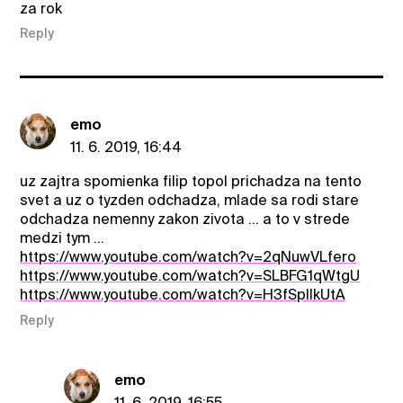
za rok
Reply
emo
11. 6. 2019, 16:44
uz zajtra spomienka filip topol prichadza na tento
svet a uz o tyzden odchadza, mlade sa rodi stare
odchadza nemenny zakon zivota ... a to v strede
medzi tym ...
https://www.youtube.com/watch?v=2qNuwVLfero
https://www.youtube.com/watch?v=SLBFG1qWtgU
https://www.youtube.com/watch?v=H3fSpllkUtA
Reply
emo
11. 6. 2019, 16:55