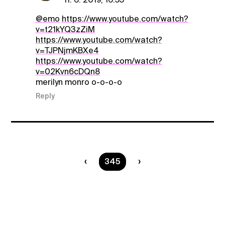
@emo
https://www.youtube.com/watch?
v=t21kYQ3zZiM
https://www.youtube.com/watch?
v=TJPNjmKBXe4
https://www.youtube.com/watch?
v=02Kvn6cDQn8
merilyn monro o-o-o-o
Reply
You are on page
345