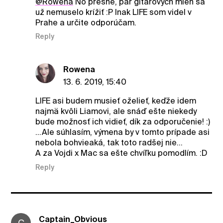
@Rowena
No presne, pár gitarových mien sa
už nemuselo krížiť :P Inak LIFE som videl v
Prahe a určite odporúčam.
Reply
Rowena
13. 6. 2019, 15:40
LIFE asi budem musieť oželieť, keďže idem
najmä kvôli Liamovi, ale snáď ešte niekedy
bude možnosť ich vidieť, dík za odporučenie! :)
...Ale súhlasím, výmena by v tomto prípade asi
nebola bohvieaká, tak toto radšej nie...
A za Vojdi x Mac sa ešte chvíľku pomodlím. :D
Reply
Captain_Obvious
C