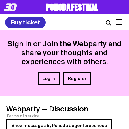
8. – 10.7.2027
☰
Buy ticket
Sign in or Join the Webparty and
share your thoughts and
experiences with others.
Log in
Register
Webparty
— Discussion
Terms of service
Show messages by Pohoda #agenturapohoda