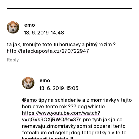
emo
13. 6. 2019, 14:48
ta jak, trenujte tote tu horucavy a pitný rezim ?
http://leteckaposta.cz/270722947
Reply
emo
13. 6. 2019, 15:05
@emo
tipy na schladenie a zimomriavky v tejto
horucave tento rok ??? dog whistle
https://www.youtube.com/watch?
v=qGVs9QXjRWQ&t=37s
pre tych jak ja co
nemavaju zimomriavky som si pozeral tento
fotoalbum od sqelej dog fotografky a v tejto