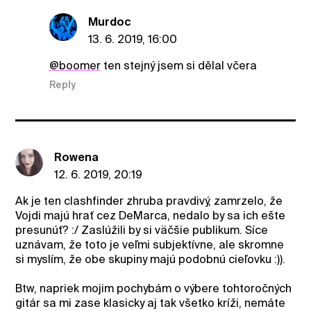
Murdoc
13. 6. 2019, 16:00
@boomer
ten stejný jsem si dělal včera
Reply
Rowena
12. 6. 2019, 20:19
Ak je ten clashfinder zhruba pravdivý, zamrzelo, že
Vojdi majú hrať cez DeMarca, nedalo by sa ich ešte
presunúť? :/ Zaslúžili by si väčšie publikum. Síce
uznávam, že toto je veľmi subjektívne, ale skromne
si myslím, že obe skupiny majú podobnú cieľovku :)).
Btw, napriek mojim pochybám o výbere tohtoročných
gitár sa mi zase klasicky aj tak všetko kríži, nemáte