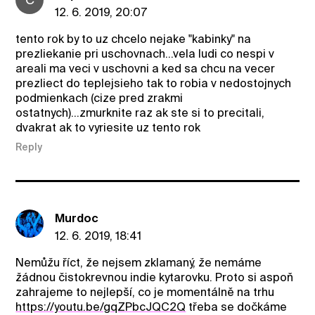
12. 6. 2019, 20:07
tento rok by to uz chcelo nejake "kabinky" na
prezliekanie pri uschovnach...vela ludi co nespi v
areali ma veci v uschovni a ked sa chcu na vecer
prezliect do teplejsieho tak to robia v nedostojnych
podmienkach (cize pred zrakmi
ostatnych)...zmurknite raz ak ste si to precitali,
dvakrat ak to vyriesite uz tento rok
Reply
Murdoc
12. 6. 2019, 18:41
Nemůžu říct, že nejsem zklamaný, že nemáme
žádnou čistokrevnou indie kytarovku. Proto si aspoň
zahrajeme to nejlepší, co je momentálně na trhu
https://youtu.be/gqZPbcJQC2Q
třeba se dočkáme