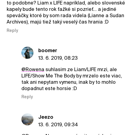
to podobne? Liam x LIFE napríklad, alebo slovenské
kapely bude tento rok ťažké si pozrieť... a jediné
speváčky, ktoré by som rada videla (Lianne a Sudan
Archives), majú tiež taký veselý čas hrania :D
Reply
boomer
13. 6. 2019, 08:23
@Rowena
suhlasim ze Liam/LIFE mrzi, ale
LIFE/Show Me The Body by mrzelo este viac,
tak ani nepytam vymenu, inak by to mohlo
dopadnut este horsie :D
Reply
Jeezo
13. 6. 2019, 09:34