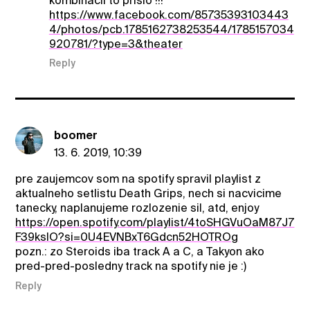
kombinacii to prislo !!!
https://www.facebook.com/85735393103443
4/photos/pcb.1785162738253544/1785157034
920781/?type=3&theater
Reply
boomer
13. 6. 2019, 10:39
pre zaujemcov som na spotify spravil playlist z
aktualneho setlistu Death Grips, nech si nacvicime
tanecky, naplanujeme rozlozenie sil, atd, enjoy
https://open.spotify.com/playlist/4toSHGVuOaM87J7
F39kslO?si=0U4EVNBxT6Gdcn52HOTROg
pozn.: zo Steroids iba track A a C, a Takyon ako
pred-pred-posledny track na spotify nie je :)
Reply