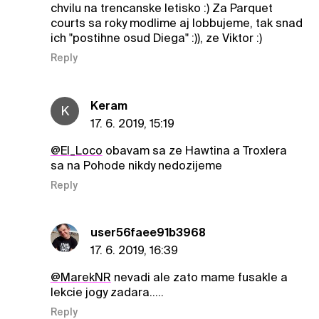
chvilu na trencanske letisko :) Za Parquet
courts sa roky modlime aj lobbujeme, tak snad
ich "postihne osud Diega" :)), ze Viktor :)
Reply
Keram
K
17. 6. 2019, 15:19
@El_Loco
obavam sa ze Hawtina a Troxlera
sa na Pohode nikdy nedozijeme
Reply
user56faee91b3968
17. 6. 2019, 16:39
@MarekNR
nevadi ale zato mame fusakle a
lekcie jogy zadara.....
Reply