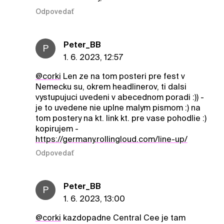
Odpovedať
Peter_BB
P
1. 6. 2023, 12:57
@corki
Len ze na tom posteri pre fest v
Nemecku su, okrem headlinerov, ti dalsi
vystupujuci uvedeni v abecednom poradi :)) -
je to uvedene nie uplne malym pismom :) na
tom postery na kt. link kt. pre vase pohodlie :)
kopirujem -
https://germany.rollingloud.com/line-up/
Odpovedať
Peter_BB
P
1. 6. 2023, 13:00
@corki
kazdopadne Central Cee je tam