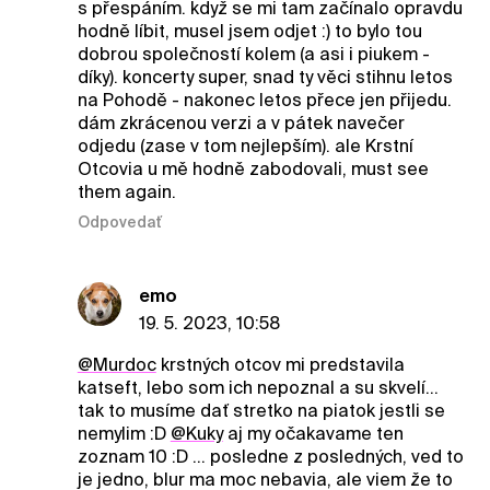
s přespáním. když se mi tam začínalo opravdu
hodně líbit, musel jsem odjet :) to bylo tou
dobrou společností kolem (a asi i piukem -
díky). koncerty super, snad ty věci stihnu letos
na Pohodě - nakonec letos přece jen přijedu.
dám zkrácenou verzi a v pátek navečer
odjedu (zase v tom nejlepším). ale Krstní
Otcovia u mě hodně zabodovali, must see
them again.
Odpovedať
emo
19. 5. 2023, 10:58
@Murdoc
krstných otcov mi predstavila
katseft, lebo som ich nepoznal a su skvelí...
tak to musíme dať stretko na piatok jestli se
nemylim :D
@Kuky
aj my očakavame ten
zoznam 10 :D ... posledne z posledných, ved to
je jedno, blur ma moc nebavia, ale viem že to