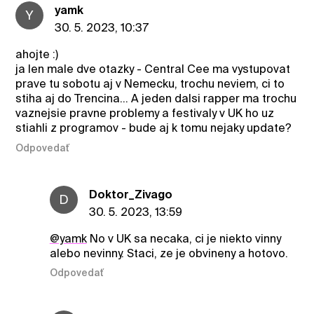
yamk
Y
30. 5. 2023, 10:37
ahojte :)
ja len male dve otazky - Central Cee ma vystupovat
prave tu sobotu aj v Nemecku, trochu neviem, ci to
stiha aj do Trencina... A jeden dalsi rapper ma trochu
vaznejsie pravne problemy a festivaly v UK ho uz
stiahli z programov - bude aj k tomu nejaky update?
Odpovedať
Doktor_Zivago
D
30. 5. 2023, 13:59
@yamk
No v UK sa necaka, ci je niekto vinny
alebo nevinny. Staci, ze je obvineny a hotovo.
Odpovedať