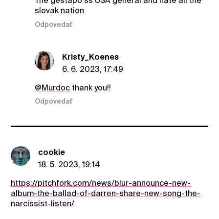
The gestapo ss USA generál and hate all the
slovak nation
Odpovedať
Kristy_Koenes
6. 6. 2023, 17:49
@Murdoc
thank you!!
Odpovedať
cookie
18. 5. 2023, 19:14
https://pitchfork.com/news/blur-announce-new-
album-the-ballad-of-darren-share-new-song-the-
narcissist-listen/