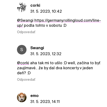
corki
31. 5. 2023, 10:42
@Swangi
https://germany.rollingloud.com/line-
up/
podla tohto v sobotu :D
Odpovedať
Swangi
S
31. 5. 2023, 12:32
@corki
aha tak mi to ušlo :D well, začína to byť
zaujímavé.. že by dal dva koncerty v jeden
deň? :D
Odpovedať
emo
31. 5. 2023, 14:11