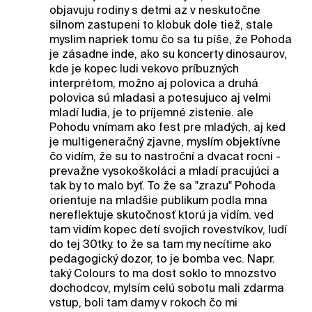
objavuju rodiny s detmi az v neskutočne
silnom zastupeni to klobuk dole tiež, stale
myslim napriek tomu čo sa tu píše, že Pohoda
je zásadne inde, ako su koncerty dinosaurov,
kde je kopec ludi vekovo príbuzných
interprétom, možno aj polovica a druhá
polovica sú mladasi a potesujuco aj velmi
mladí ludia, je to príjemné zistenie. ale
Pohodu vnímam ako fest pre mladých, aj ked
je multigeneračný zjavne, myslím objektívne
čo vidím, že su to nastroční a dvacat rocni -
prevažne vysokoškoláci a mladí pracujúci a
tak by to malo byť. To že sa "zrazu" Pohoda
orientuje na mladšie publikum podla mna
nereflektuje skutočnosť ktorú ja vidím. ved
tam vidím kopec detí svojich rovestvíkov, ludí
do tej 30tky. to že sa tam my necítime ako
pedagogický dozor, to je bomba vec. Napr.
taký Colours to ma dost soklo to mnozstvo
dochodcov, mylsím celú sobotu mali zdarma
vstup, boli tam damy v rokoch čo mi