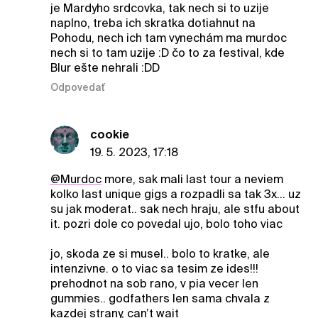
je Mardyho srdcovka, tak nech si to uzije
naplno, treba ich skratka dotiahnut na
Pohodu, nech ich tam vynechám ma murdoc
nech si to tam uzije :D čo to za festival, kde
Blur ešte nehrali :DD
Odpovedať
cookie
19. 5. 2023, 17:18
@Murdoc
more, sak mali last tour a neviem
kolko last unique gigs a rozpadli sa tak 3x… uz
su jak moderat.. sak nech hraju, ale stfu about
it. pozri dole co povedal ujo, bolo toho viac
jo, skoda ze si musel.. bolo to kratke, ale
intenzivne. o to viac sa tesim ze ides!!!
prehodnot na sob rano, v pia vecer len
gummies.. godfathers len sama chvala z
kazdej strany, can’t wait