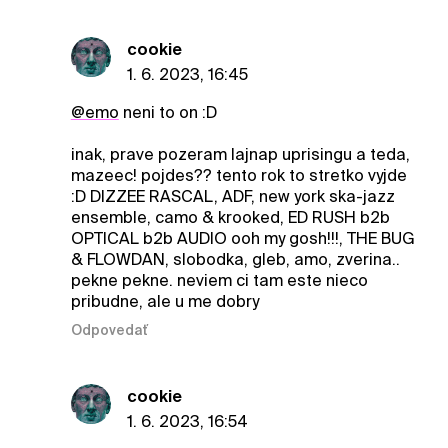
cookie
1. 6. 2023, 16:45
@emo
neni to on :D
inak, prave pozeram lajnap uprisingu a teda,
mazeec! pojdes?? tento rok to stretko vyjde
:D DIZZEE RASCAL, ADF, new york ska-jazz
ensemble, camo & krooked, ED RUSH b2b
OPTICAL b2b AUDIO ooh my gosh!!!, THE BUG
& FLOWDAN, slobodka, gleb, amo, zverina..
pekne pekne. neviem ci tam este nieco
pribudne, ale u me dobry
Odpovedať
cookie
1. 6. 2023, 16:54