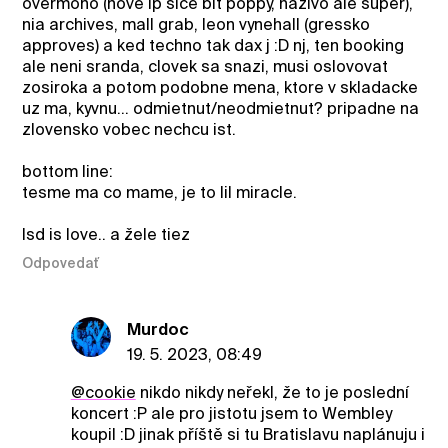
overmono (nove lp sice bit poppy, nazivo ale super),
nia archives, mall grab, leon vynehall (gressko
approves) a ked techno tak dax j :D nj, ten booking
ale neni sranda, clovek sa snazi, musi oslovovat
zosiroka a potom podobne mena, ktore v skladacke
uz ma, kyvnu… odmietnut/neodmietnut? pripadne na
zlovensko vobec nechcu ist.
bottom line:
tesme ma co mame, je to lil miracle.
lsd is love.. a žele tiez
Odpovedať
Murdoc
19. 5. 2023, 08:49
@cookie
nikdo nikdy neřekl, že to je poslední
koncert :P ale pro jistotu jsem to Wembley
koupil :D jinak příště si tu Bratislavu naplánuju i