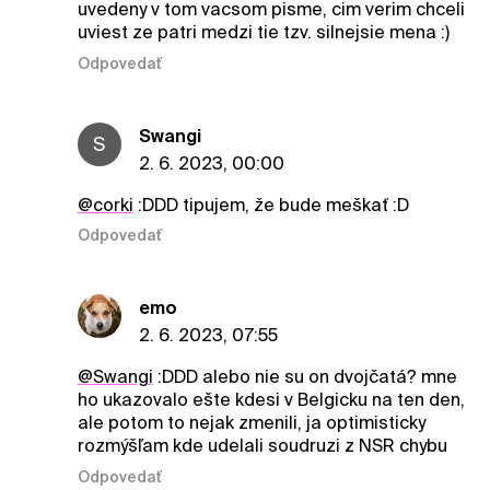
uvedeny v tom vacsom pisme, cim verim chceli
uviest ze patri medzi tie tzv. silnejsie mena :)
Odpovedať
Swangi
S
2. 6. 2023, 00:00
@corki
:DDD tipujem, že bude meškať :D
Odpovedať
emo
2. 6. 2023, 07:55
@Swangi
:DDD alebo nie su on dvojčatá? mne
ho ukazovalo ešte kdesi v Belgicku na ten den,
ale potom to nejak zmenili, ja optimisticky
rozmýšľam kde udelali soudruzi z NSR chybu
Odpovedať