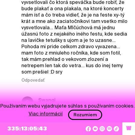
vyvsetlovali čo ktorá speváčka bude robiť, že
bude plakať a ona plakala, na ktoré koncerty
mám ísť a čo treba vidieť, že je na feste xy-tý
krát a mne ako zaciatočníkovi tam vsetko milo
vysvetlovala... Maťa Mlčúchová má jednu
úžasnú foto z nejakého iného festu, kde sedia
na lavičke tetušky s ujom a je to uzasne...
Pohoda mi pride celkom zdravo vyvazena...
mam foto z mniuleho ročníka, kde som fotil,
tak mám prehlad o vekovom zlození a
netrepem len tak do vetra... kus do inej temy
som prešiel :D sry
Odpovedať
Swangi
S
Používaním webu vyjadrujete súhlas s používaním cookies.
17. 5. 2023, 22:40
Viac informácií
Rozumiem
@emo
jasneee, s týmto všetkým plne
súhlasím. To som teraz nechcel vyznieť, že
335:13:05:42
W
mám nejake nároky a očakávania :D bohvie