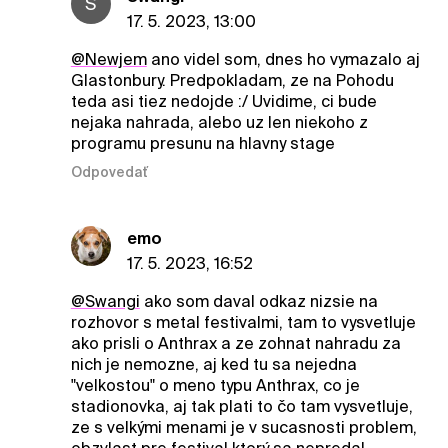
S
17. 5. 2023, 13:00
@Newjem
ano videl som, dnes ho vymazalo aj
Glastonbury. Predpokladam, ze na Pohodu
teda asi tiez nedojde :/ Uvidime, ci bude
nejaka nahrada, alebo uz len niekoho z
programu presunu na hlavny stage
Odpovedať
emo
17. 5. 2023, 16:52
@Swangi
ako som daval odkaz nizsie na
rozhovor s metal festivalmi, tam to vysvetluje
ako prisli o Anthrax a ze zohnat nahradu za
nich je nemozne, aj ked tu sa nejedna
"velkostou" o meno typu Anthrax, co je
stadionovka, aj tak plati to čo tam vysvetluje,
ze s velkými menami je v sucasnosti problem,