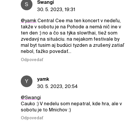
Swangi
S
30. 5. 2023, 19:31
@yamk
Central Cee ma ten koncert v nedeľu,
takže v sobotu je na Pohode a nemá nič ine v
ten den :) no a čo sa týka slowthai, tiež som
zvedavý na situáciu. na nejakom festivale by
mal byt tusim aj budúci tyzden a zrušený zatiaľ
nebol, ťažko povedať…
Odpovedať
yamk
Y
30. 5. 2023, 20:54
@Swangi
Cauko :) V nedelu som nepatral, kde hra, ale v
sobotu je to Mnichov :)
Odpovedať