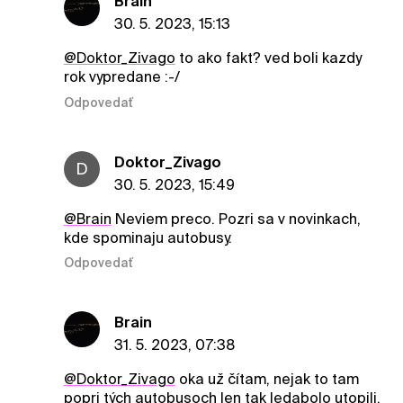
Brain
30. 5. 2023, 15:13
@Doktor_Zivago
to ako fakt? ved boli kazdy
rok vypredane :-/
Odpovedať
Doktor_Zivago
D
30. 5. 2023, 15:49
@Brain
Neviem preco. Pozri sa v novinkach,
kde spominaju autobusy.
Odpovedať
Brain
31. 5. 2023, 07:38
@Doktor_Zivago
oka už čítam, nejak to tam
popri tých autobusoch len tak ledabolo utopili,