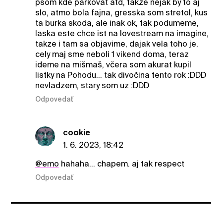
psom kde parkovat atd, takze nejak by to aj
slo, atmo bola fajna, gresska som stretol, kus
ta burka skoda, ale inak ok, tak podumeme,
laska este chce ist na lovestream na imagine,
takze i tam sa objavime, dajak vela toho je,
cely maj sme neboli 1 vikend doma, teraz
ideme na mišmaš, včera som akurat kupil
listky na Pohodu... tak divočina tento rok :DDD
nevladzem, stary som uz :DDD
Odpovedať
cookie
1. 6. 2023, 18:42
@emo
hahaha... chapem. aj tak respect
Odpovedať