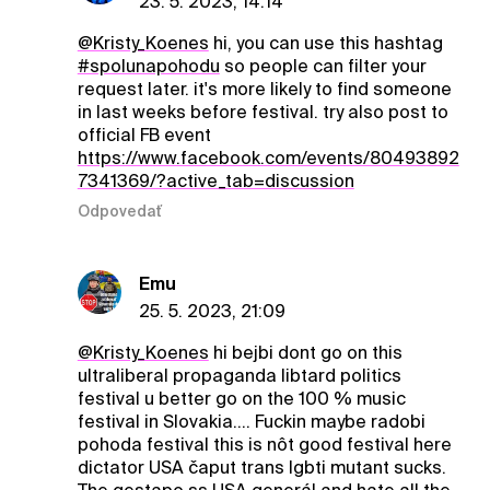
23. 5. 2023, 14:14
@Kristy_Koenes
hi, you can use this hashtag
#spolunapohodu
so people can filter your
request later. it's more likely to find someone
in last weeks before festival. try also post to
official FB event
https://www.facebook.com/events/80493892
7341369/?active_tab=discussion
Odpovedať
Emu
25. 5. 2023, 21:09
@Kristy_Koenes
hi bejbi dont go on this
ultraliberal propaganda libtard politics
festival u better go on the 100 % music
festival in Slovakia.... Fuckin maybe radobi
pohoda festival this is nôt good festival here
dictator USA čaput trans lgbti mutant sucks.