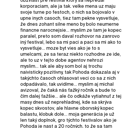
obzvlast pre festival ktorý sa nepredal
korporaciam, ale ja tak. velke mena uz maju
svoje turne po festoch, o nich sa bojovalo v
upne inych casoch, tiez tam pekne vysvetluje,
že dnes zohant silne meno by bolo neumerne
financne narocnejsie... myslim ze tam je kopec
paralel, preto som daval rozhovor na zanrovo
iný festival, lebo sa mi paci a paci sa mi ako to
vysvetluje... moze byt vies ako je to s
umelcami, ze sa teraz niekto rozhodne ze ide,
ale to uz v tejto dobe agentov nehrozi
myslim... tak ale aby som bol aj trochu
naivisticky pozitivny, tak Pohoda dokazala aj v
takýchto časoch ohlasovat veci co sa z nich
odpadávalo, tak uvidíme... myslim aj michal
avizoval, že čaká nás ťažký ročník a bude to
čím dalej ťažšie... ale čo odkáže vytiahnuť z tej
masy dnes už neprehladnej, kde sa skrýva
kopec skvostov, ale hlavne oborvský kopec
balastu, klobuk dole... moja generácia je už
len taký doplnok, gro týchto festivalov ako je
Pohoda je nast a 20 ročných, to že sa tam