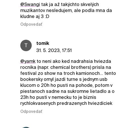
@Swangi
tak ja až takýchto skvelých
muzikantov nesledujem, ale podla mna da
kludne aj 3 :D
Odpovedať
tomik
T
31. 5. 2023, 17:51
@yamk
to neni ako ked nadrahsia hviezda
rocnika (napr. chemical brothers) prisla na
festival zo show na troch kamionoch... tento
bookersky omyl jazdi turne s jednym usb
klucom o 20h ho pusti na pohode, potom v
piestanoch sadne na sukromne lietadlo a o
23h ho pusti v nemecku to je biznis
rychlokvasenych predrazenych hviezdiciek
Odpovedať