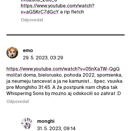
https://www.youtube.com/watch?
v=aGSKrC7dGcY
a rip fletch
Odpovedať
emo
29. 5. 2023, 03:29
https://www.youtube.com/watch?v=05nXaTW-QgQ
molčat doma, bielorusko, pohoda 2022, spomienka,
ja neumeju tancevat a ja ne kamunist... špec. vsuvka
pre Monghiho 31:45. A že postpunk nam chyba tak
Whispering Sons by mozno aj odskocili so zahrat :D
Odpovedať
monghi
31. 5. 2023, 09:14