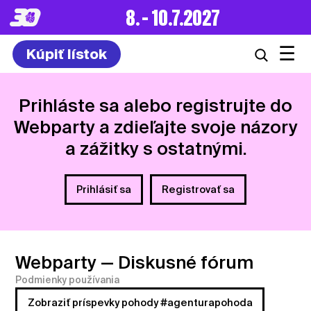
8. – 10.7.2027
☰
Kúpiť lístok
Prihláste sa alebo registrujte do
Webparty a zdieľajte svoje názory
a zážitky s ostatnými.
Prihlásiť sa
Registrovať sa
Webparty
— Diskusné fórum
Podmienky používania
Zobraziť príspevky pohody #agenturapohoda