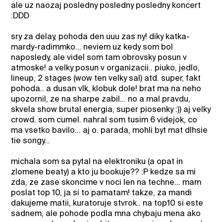
ale uz naozaj posledny posledny posledny koncert
:DDD
sry za delay, pohoda den uuu zas ny! diky katka-
mardy-radimmko… neviem uz kedy som bol
naposledy, ale videl som tam obrovsky posun v
atmoske! a velky posun v organizacii.. piuko, jedlo,
lineup, 2 stages (wow ten velky sal) atd. super, fakt
pohoda.. a dusan vlk, klobuk dole! brat ma na neho
upozornil, ze na sharpe zabil... no a mal pravdu,
skvela show brutal energia, super piosenky :)) aj velky
crowd. som cumel. nahral som tusim 6 videjok, co
ma vsetko bavilo… aj o. parada, mohli byt mat dlhsie
tie songy…
michala som sa pytal na elektroniku (a opat in
zlomene beaty) a kto ju bookuje?? :P kedze sa mi
zda, ze zase skoncime v noci len na techne… mam
poslat top 10, ja si to pamatam! takze, za mandi
dakujeme matii, kuratoruje stvrok.. na top10 si este
sadnem, ale pohode podla mna chybaju mena ako