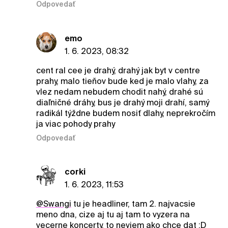
Odpovedať
emo
1. 6. 2023, 08:32
cent ral cee je drahý, drahý jak byt v centre
prahy, malo tieňov bude ked je malo vlahy, za
vlez nedam nebudem chodit nahý, drahé sú
diaľničné dráhy, bus je drahý moji drahí, samý
radikál týždne budem nosiť dlahy, neprekročím
ja viac pohody prahy
Odpovedať
corki
1. 6. 2023, 11:53
@Swangi
tu je headliner, tam 2. najvacsie
meno dna, cize aj tu aj tam to vyzera na
vecerne koncerty, to neviem ako chce dat :D