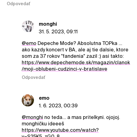
Odpovedať
monghi
31. 5. 2023, 09:11
@emo
Depeche Mode? Absolutna TOPka ...
ako kazdy koncert v BA, ale aj tie dalsie, ktore
som za 37 rokov "fandenia" zazil :) asi takto:
https://www.depechemode.sk/magazin/clanok
/moji-oblubeni-cudzinci-v-bratislave
Odpovedať
emo
1. 6. 2023, 00:39
@monghi
no teda... a mas pritelkyni. ojojoj.
monghičku ideeeš
https://www.youtube.com/watch?
v=S25K5_zG0_8