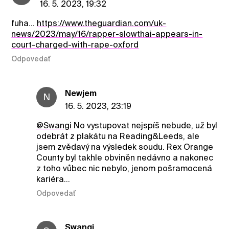
16. 5. 2023, 19:32
fuha…
https://www.theguardian.com/uk-
news/2023/may/16/rapper-slowthai-appears-in-
court-charged-with-rape-oxford
Odpovedať
Newjem
N
16. 5. 2023, 23:19
@Swangi
No vystupovat nejspíš nebude, už byl
odebrát z plakátu na Reading&Leeds, ale
jsem zvědavý na výsledek soudu. Rex Orange
County byl takhle obviněn nedávno a nakonec
z toho vůbec nic nebylo, jenom pošramocená
kariéra...
Odpovedať
Swangi