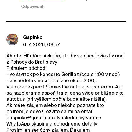
Odpovedať
Gapinko
6. 7. 2026, 08:57
Ahojte! Hľadám niekoho, kto by sa chcel zviezť v noci
z Pohody do Bratislavy.
Plánujem odchod:
- vo štvrtok po koncerte Gorillaz (cca o 1:00 v noci)
- a v nedeľu v noci (približne okolo 3:00).
Viem zabezpečiť 9-miestne auto aj so šoférom. Ak
sa nazbierame aspoň traja, cena vyjde približne ako
autobus (pri vyššom počte bude ešte nižšia).
Ak máte záujem alebo niekoho poznáte kto
potrebuje odvoz, ozvite sa mi na email
gaspinko@gmail.com. Následne vytvoríme
WhatsApp skupinu a dohodneme detaily.
Prosím len seriózny záujem. Ďakujem!