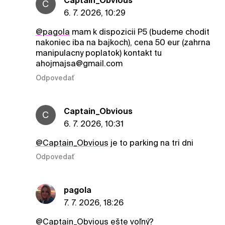
Captain_Obvious
C
6. 7. 2026, 10:29
@pagola
mam k dispozicii P5 (budeme chodit
nakoniec iba na bajkoch), cena 50 eur (zahrna
manipulacny poplatok) kontakt tu
ahojmajsa@gmail.com
Odpovedať
Captain_Obvious
C
6. 7. 2026, 10:31
@Captain_Obvious
je to parking na tri dni
Odpovedať
pagola
7. 7. 2026, 18:26
@Captain_Obvious
ešte voľný?