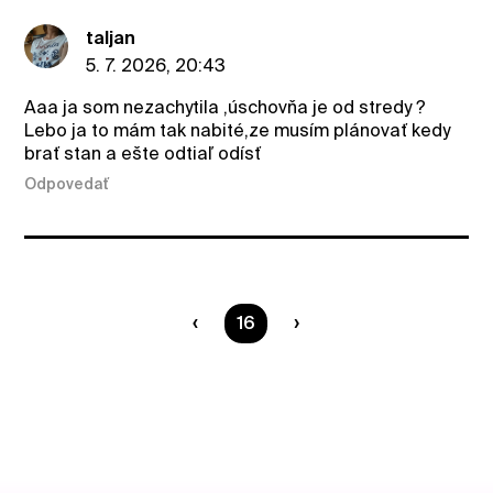
taljan
5. 7. 2026, 20:43
Aaa ja som nezachytila ,úschovňa je od stredy ?
Lebo ja to mám tak nabité,ze musím plánovať kedy
brať stan a ešte odtiaľ odísť
Odpovedať
Ste na strane
16