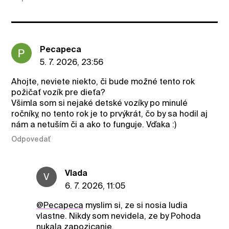
Pecapeca
5. 7. 2026, 23:56
Ahojte, neviete niekto, či bude možné tento rok
požičať vozík pre dieťa?
Všimla som si nejaké detské vozíky po minulé
ročníky, no tento rok je to prvýkrát, čo by sa hodil aj
nám a netuším či a ako to funguje. Vďaka :)
Odpovedať
Vlada
V
6. 7. 2026, 11:05
@Pecapeca
myslim si, ze si nosia ludia
vlastne. Nikdy som nevidela, ze by Pohoda
nukala zapozicanie.