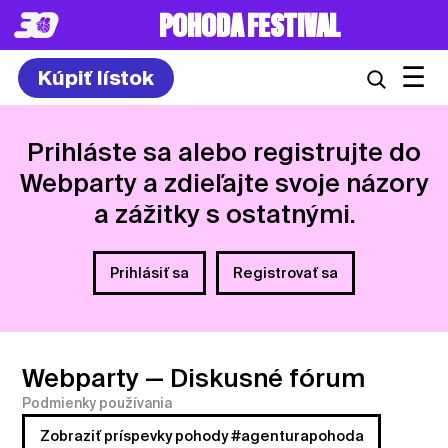
8. – 10.7.2027
☰
Kúpiť lístok
Prihláste sa alebo registrujte do
Webparty a zdieľajte svoje názory
a zážitky s ostatnými.
Prihlásiť sa
Registrovať sa
Webparty
— Diskusné fórum
Podmienky používania
Zobraziť príspevky pohody #agenturapohoda