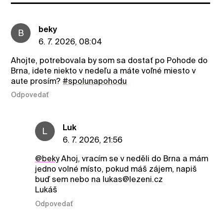
beky
B
6. 7. 2026, 08:04
Ahojte, potrebovala by som sa dostať po Pohode do
Brna, idete niekto v nedeľu a máte voľné miesto v
aute prosím?
#spolunapohodu
Odpovedať
Luk
L
6. 7. 2026, 21:56
@beky
Ahoj, vracím se v neděli do Brna a mám
jedno volné místo, pokud máš zájem, napiš
buď sem nebo na lukas@lezeni.cz
Lukáš
Odpovedať