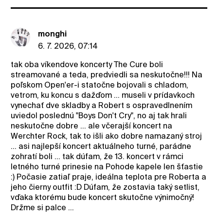
monghi
6. 7. 2026, 07:14
tak oba víkendove koncerty The Cure boli
streamované a teda, predviedli sa neskutočne!!! Na
poľskom Open'er-i statočne bojovali s chladom,
vetrom, ku koncu s dažďom ... museli v prídavkoch
vynechať dve skladby a Robert s ospravedlnením
uviedol poslednú "Boys Don't Cry", no aj tak hrali
neskutočne dobre ... ale včerajší koncert na
Werchter Rock, tak to išli ako dobre namazaný stroj
... asi najlepší koncert aktuálneho turné, parádne
zohratí boli ... tak dúfam, že 13. koncert v rámci
letného turné prinesie na Pohode kapele len šťastie
:) Počasie zatiaľ praje, ideálna teplota pre Roberta a
jeho čierny outfit :D Dúfam, že zostavia taký setlist,
vďaka ktorému bude koncert skutočne výnimočný!
Držme si palce ...