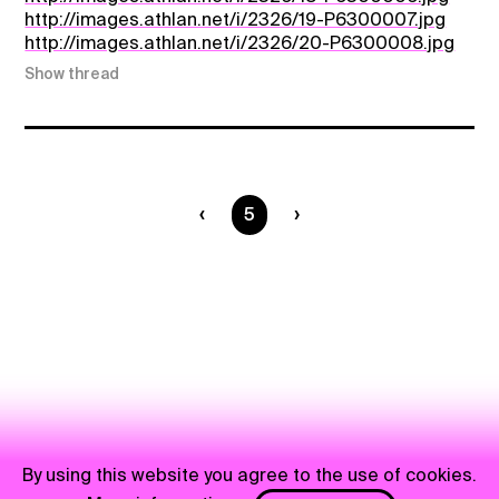
http://images.athlan.net/i/2326/19-P6300007.jpg
http://images.athlan.net/i/2326/20-P6300008.jpg
Show thread
You are on page
5
By using this website you agree to the use of cookies.