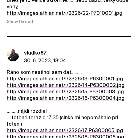
Dnes je to velice skromné........lebo dážď, veľký odpar
vody,.......
http://images.athlan.net/i/2326/22-P7010001.jpg
Show thread
vladko67
30. 6. 2023, 18:04
Ráno som nestihol sem dať.........
http://images.athlan.net/i/2326/13-P6300001.jpg
http://images.athlan.net/i/2326/14-P6300002.jpg
http://images.athlan.net/i/2326/15-P6300003.jpg
http://images.athlan.net/i/2326/16-P6300004.jpg
.........nájdi rozdiel
....fotené teraz o 17:35 (slnko mi nepomáhalo pri
fotení)
http://images.athlan.net/i/2326/17-P6300005.jpg
http://images.athlan.net/i/2326/18-P6300006.jpg