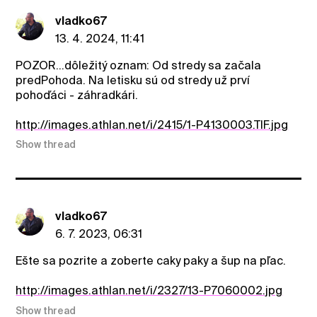
vladko67
13. 4. 2024, 11:41
POZOR...dôležitý oznam: Od stredy sa začala
predPohoda. Na letisku sú od stredy už prví
pohoďáci - záhradkári.
http://images.athlan.net/i/2415/1-P4130003.TIF.jpg
Show thread
vladko67
6. 7. 2023, 06:31
Ešte sa pozrite a zoberte caky paky a šup na pľac.
http://images.athlan.net/i/2327/13-P7060002.jpg
Show thread