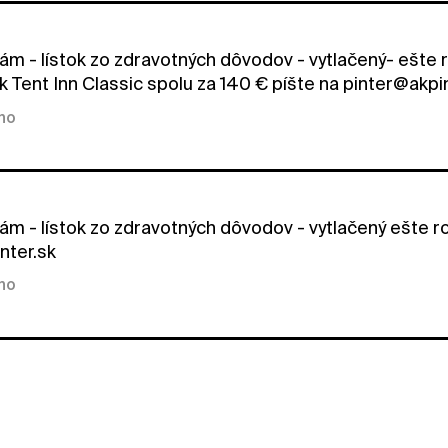
ám - lístok zo zdravotných dôvodov - vytlačený- ešte 
k Tent Inn Classic spolu za 140 € píšte na pinter@akpi
kno
ám - lístok zo zdravotných dôvodov - vytlačený ešte ro
nter.sk
kno