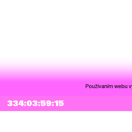
Používaním webu vy
334:03:59:15
NEWSLETTER