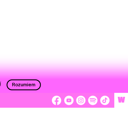
í
Rozumiem
W