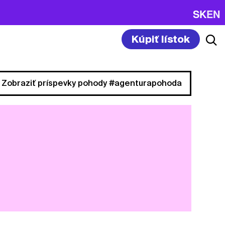
SK
EN
Kúpiť lístok
Zobraziť príspevky pohody #agenturapohoda