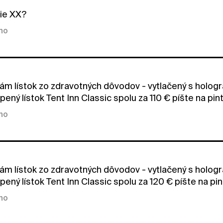
ie XX?
kno
ám lístok zo zdravotných dôvodov - vytlačený s holog
pený lístok Tent Inn Classic spolu za 110 € píšte na pi
kno
ám lístok zo zdravotných dôvodov - vytlačený s holog
pený lístok Tent Inn Classic spolu za 120 € píšte na pi
kno