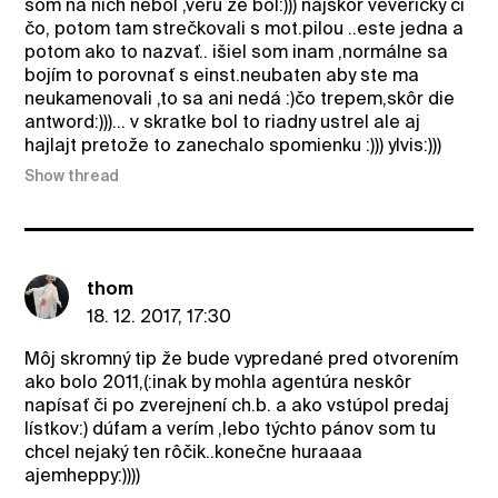
som na nich nebol ,veru že bol:))) najskôr veveričky či
čo, potom tam strečkovali s mot.pilou ..este jedna a
potom ako to nazvať.. išiel som inam ,normálne sa
bojím to porovnať s einst.neubaten aby ste ma
neukamenovali ,to sa ani nedá :)čo trepem,skôr die
antword:)))... v skratke bol to riadny ustrel ale aj
hajlajt pretože to zanechalo spomienku :))) ylvis:)))
Show thread
thom
18. 12. 2017, 17:30
Môj skromný tip že bude vypredané pred otvorením
ako bolo 2011,(:inak by mohla agentúra neskôr
napísať či po zverejnení ch.b. a ako vstúpol predaj
lístkov:) dúfam a verím ,lebo týchto pánov som tu
chcel nejaký ten rôčik..konečne huraaaa
ajemheppy:))))