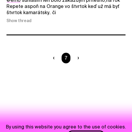
@emo
súhlasím len bolo zakaždým pritesno,na rok
Repete aspoň na Orange vo štvrtok keď už má byť
štvrtok kamarátsky.. či
Show thread
You are on page
7
By using this website you agree to the use of cookies.