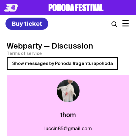
POHODA FESTIVAL
☰
Buy ticket
Webparty
— Discussion
Terms of service
Show messages by Pohoda #agenturapohoda
thom
luccin85@gmail.com