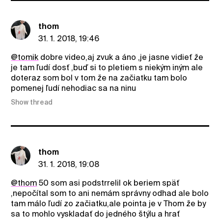
thom
31. 1. 2018, 19:46
@tomik
dobre video,aj zvuk a áno ,je jasne vidieť že
je tam ľudí dosť ,buď si to pletiem s niekým iným ale
doteraz som bol v tom že na začiatku tam bolo
pomenej ľudí nehodiac sa na ninu
Show thread
thom
31. 1. 2018, 19:08
@thom
50 som asi podstrrelil ok beriem späť
,nepočítal som to ani nemám správny odhad ale bolo
tam málo ľudí zo začiatku,ale pointa je v Thom že by
sa to mohlo vyskladať do jedného štýlu a hrať