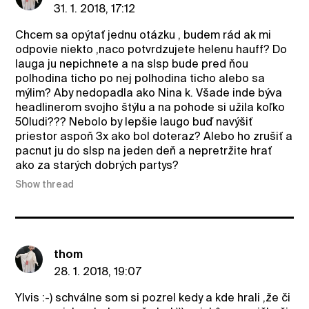
31. 1. 2018, 17:12
Chcem sa opýtať jednu otázku , budem rád ak mi
odpovie niekto ,naco potvrdzujete helenu hauff? Do
lauga ju nepichnete a na slsp bude pred ňou
polhodina ticho po nej polhodina ticho alebo sa
mýlim? Aby nedopadla ako Nina k. Všade inde býva
headlinerom svojho štýlu a na pohode si užila koľko
50ludi??? Nebolo by lepšie laugo buď navýšiť
priestor aspoň 3x ako bol doteraz? Alebo ho zrušiť a
pacnut ju do slsp na jeden deň a nepretržite hrať
ako za starých dobrých partys?
Show thread
thom
28. 1. 2018, 19:07
Ylvis :-) schválne som si pozrel kedy a kde hrali ,že či