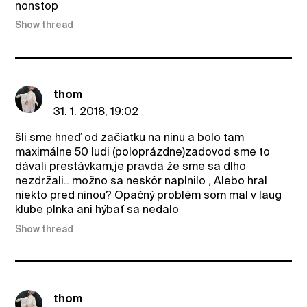
nonstop
Show thread
thom
31. 1. 2018, 19:02
šli sme hneď od začiatku na ninu a bolo tam
maximálne 50 ludi (poloprázdne)zadovod sme to
dávali prestávkam,je pravda že sme sa dlho
nezdržali.. možno sa neskôr naplnilo , Alebo hral
niekto pred ninou? Opačný problém som mal v laug
klube plnka ani hýbať sa nedalo
Show thread
thom