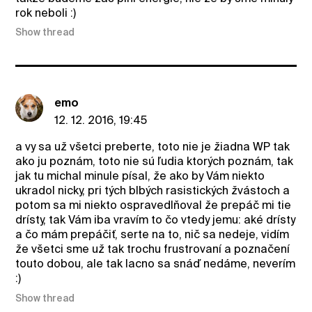
rok neboli :)
Show thread
emo
12. 12. 2016, 19:45
a vy sa už všetci preberte, toto nie je žiadna WP tak
ako ju poznám, toto nie sú ľudia ktorých poznám, tak
jak tu michal minule písal, že ako by Vám niekto
ukradol nicky, pri tých blbých rasistických žvástoch a
potom sa mi niekto ospravedlňoval že prepáč mi tie
drísty, tak Vám iba vravím to čo vtedy jemu: aké drísty
a čo mám prepáčiť, serte na to, nič sa nedeje, vidím
že všetci sme už tak trochu frustrovaní a poznačení
touto dobou, ale tak lacno sa snáď nedáme, neverím
:)
Show thread