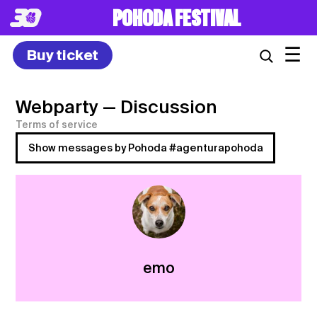
POHODA FESTIVAL
☰
Buy ticket
Webparty
— Discussion
Terms of service
Show messages by Pohoda #agenturapohoda
emo