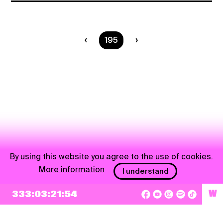
You are on page
195
By using this website you agree to the use of cookies.
More information
I understand
333:03:21:54
W
NEWSLETTER