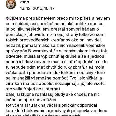
emo
13. 12. 2016, 16:47
@DjDema
prepáč neviem prečo mi to píšeš a neviem
čo mi píšeš, asi narážaš na nejakú politiku abo čo ,
ja politiku nesledujem, prestal som pri hádaní o
pomlčku, k jehovistom z mojej strany toľko že som
takých presvedčených kresťanov ako oni nevidel,
nezažil, pamätám ako sa z nich náčelník vojenskej
správy pán B. vysmieval že s jedným okom ich aj tak
odvedie, musia si vypichnúť aj druhé a že s jednou
nohou ich tiež odvedie musia si uťať aj druhú a nikto
tu nebude odmietať chytiť do ruky zbraň, tiež moja
vďaka patrí prísediacim doktorkám medicíny, ktoré
sa im snažili všemožne pomôcť, Tvoji sloničkári a
žirafkári ma tiež absolut nezaujímajú, joj ale všetci
ste veľkí frajeri cez internet
ďalej si kľudne rozhlasuj bludy aké chceš, na nič
iného sa aj tak nezmôžeš
toť včera si tu jak najväčší sloničkár odporúčal
korektné blokovanie agresívnych príspevkov a dnes