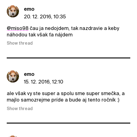
emo
20. 12. 2016, 10:35
@miso98
čau ja nedojdem, tak nazdravie a keby
náhodou tak však ťa nájdem
Show thread
emo
15. 12. 2016, 12:10
ale však vy ste super a spolu sme super smečka, a
majlo samozrejme príde a bude aj tento ročník :)
Show thread