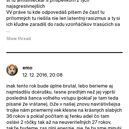
si tu antislniečkár s príspevkom z tých
najagresívnejších
VV práve tu kde odpovedáš píšem že časť tu
prítomných tu riešila nie len latentný rasizmus a ty si
ich kľudne zaradíš do radu vzorňáčikov trasúcich sa
...
Show thread
emo
12. 12. 2016, 20:08
inak tento rok bude úplne brutal, lebo berieme aj
najmladšiu dcérušku, tesne predtým než jej vyprší
posledná šanca voľného vstupu (pokiaľ je tam teda
písané že vrátane), čiže v našej znovu navrátivšejsa
trojke nám priemerný vek klesne na krásnych slabých
36 rokov a pokiaľ počítam aj fenku adel čo tam
oslávi 2 rôčky, tak až na neuveriteľných 27 rokov,
takže budeme zas plní energie, nie že by sme minulý