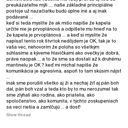
preukázateľne mýli .... naše základné principiálne
postoje už nazačiatku budú úplne iné a aj inak
podávané ...
keď si teda myslíte že ak mišo napíše že kapela
určite nie je prvoplánová a odpíšete mu hneď na to
že kapela je prvoplánová ... a keď si myslíte že
napísať tento rok štvrtok nedôjdem je OK, tak je to
vaša vec, nehovorím že poloha so všetkým
súhlasíme a kýveme hlavičkami ako ovečky je dobrá,
práve naopak ... a to že sme sa dostali až k druhému
mantinelu je OK ? keď mi michal napíše že
komunikácia je agresívna, aspoň to tam skúsim nájsť
...
inak sme porušili všetko aj ži a nechaj žiť aj pán boh
dal, pán boh vzal a teda kto by to mu nerozumel tak
sme zlyhali ako rodina, ako priatelia, ako
spoločenstvo, ako komunita, v týchto zoskupeniach
sa veci riešia a zamlčujú ... a dosť!
Show thread