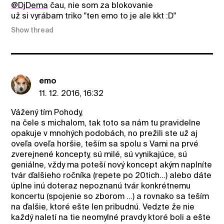
@DjDema
čau, nie som za blokovanie
už si vyrábam triko "ten emo to je ale kkt :D"
Show thread
emo
11. 12. 2016, 16:32
Vážený tím Pohody,
na čele s michalom, tak toto sa nám tu pravidelne
opakuje v mnohých podobách, no prežili ste už aj
oveľa oveľa horšie, teším sa spolu s Vami na prvé
zverejnené koncepty, sú milé, sú vynikajúce, sú
geniálne, vždy ma poteší nový koncept akým naplníte
tvár ďalšieho ročníka (repete po 20tich...) alebo dáte
úplne inú doteraz nepoznanú tvár konkrétnemu
koncertu (spojenie so zborom ...) a rovnako sa teším
na ďalšie, ktoré ešte len pribudnú. Vedzte že nie
každý naletí na tie neomylné pravdy ktoré boli a ešte