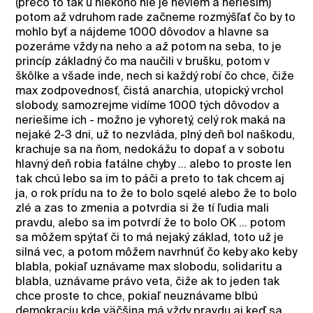
(prečo to tak u niekoho nie je neviem a neriešim)
potom až vdruhom rade začneme rozmýšľať čo by to
mohlo byť a nájdeme 1000 dôvodov a hlavne sa
pozeráme vždy na neho a až potom na seba, to je
princíp základný čo ma naučili v brušku, potom v
škôlke a všade inde, nech si každý robí čo chce, čiže
max zodpovednosť, čistá anarchia, utopický vrchol
slobody, samozrejme vidíme 1000 tých dôvodov a
neriešime ich - možno je vyhoretý, celý rok maká na
nejaké 2-3 dni, už to nezvláda, plný deň bol naškodu,
krachuje sa na ňom, nedokážu to dopať a v sobotu
hlavný deň robia fatálne chyby ... alebo to proste len
tak chcú lebo sa im to páči a preto to tak chcem aj
ja, o rok prídu na to že to bolo sqelé alebo že to bolo
zlé a zas to zmenia a potvrdia si že tí ľudia mali
pravdu, alebo sa im potvrdí že to bolo OK ... potom
sa môžem spýtať či to má nejaký základ, toto už je
silná vec, a potom môžem navrhnúť čo keby ako keby
blabla, pokiaľ uznávame max slobodu, solidaritu a
blabla, uznávame právo veta, čiže ak to jeden tak
chce proste to chce, pokiaľ neuznávame blbú
demokraciu kde väčšina má vždy pravdu aj keď sa