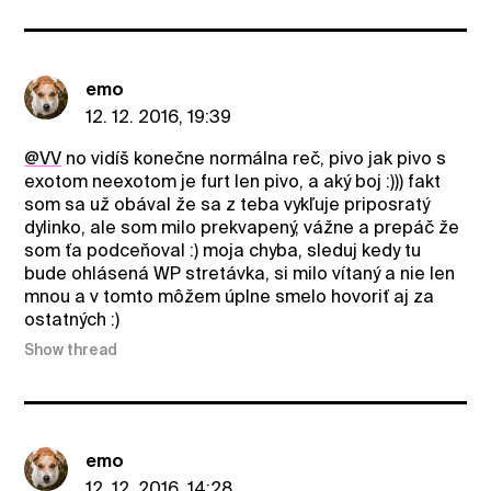
emo
12. 12. 2016, 19:39
@VV
no vidíš konečne normálna reč, pivo jak pivo s
exotom neexotom je furt len pivo, a aký boj :))) fakt
som sa už obával že sa z teba vykľuje priposratý
dylinko, ale som milo prekvapený, vážne a prepáč že
som ťa podceňoval :) moja chyba, sleduj kedy tu
bude ohlásená WP stretávka, si milo vítaný a nie len
mnou a v tomto môžem úplne smelo hovoriť aj za
ostatných :)
Show thread
emo
12. 12. 2016, 14:28