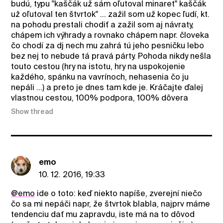
budú, typu "kaščák už sám oľutoval minaret" kaščák
už oľutoval ten štvrtok" ... zažil som už kopec ľudí, kt.
na pohodu prestali chodiť a zažil som aj návraty,
chápem ich výhrady a rovnako chápem napr. človeka
čo chodí za dj nech mu zahrá tú jeho pesničku lebo
bez nej to nebude tá pravá párty. Pohoda nikdy nešla
touto cestou (hry na istotu, hry na uspokojenie
každého, spánku na vavrínoch, nehasenia čo ju
nepáli ...) a preto je dnes tam kde je. Kráčajte ďalej
vlastnou cestou, 100% podpora, 100% dôvera
Show thread
emo
10. 12. 2016, 19:33
@emo
ide o toto: keď niekto napíše, zverejní niečo
čo sa mi nepáči napr, že štvrtok blabla, najprv máme
tendenciu dať mu zapravdu, iste má na to dôvod