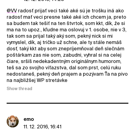
@VV
radosť prijať veci také aké sú je trošku iná ako
radosť mať veci presne také aké ich chcem ja, preto
sa budem tak tešiť na ten štvrtok, som kkt, dík, že si
ma na to upoz., kľudne ma oslovuj v 1. osobe, nie v 3,
tak som sa prijal taký aký som, pekný nick si mi
vymyslel, dík, aj tričko už schne, ale ty stále nemáš
dosť, taký kkt aby som znepríjemňoval deň slečnám
poštárkam zas nie som, zabudni, vyhral si na celej
čiare, sršíš nedekadentným originálnym humorom,
teš sa zo svojho víťazstva, dal som prst, celú ruku
nedostaneš, pekný deň prajem a pozývam Ťa na pivo
na najbližšej WP stretávke
Show thread
emo
11. 12. 2016, 16:41