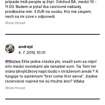
prípade midi people aj štyri. Odchod BA, medzi 10 -
11:00. Budem si pýtať iba cestovné náklady,
predbežne min. 3 EUR na osobu. Kto má záujem,
nech sa mi ozve v odpovedi.
Show thread
andrejd
4. 7. 2019, 10:01
@Matwe
Ešte jedna otázka pls, snažil som sa nájsť
info medzi novinkami ale nenašiel som. Tie Tent Inn
stany (dvojlôžkový napr) budú v stráženom areáli ? A
funguje to systémom "first come first serve", žiadne
rezervácie vopred nie sú možné áno? Vďaka
Show thread