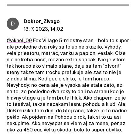
Doktor_Zivago
D
13. 7. 2023, 14:02
@aknel_09
Fox Village 5-miestny stan - bolo to super
ale posledne dva roky sa to uplne skazilo. Vyhody:
vela priestoru, matrac, vanku a paplon, vesiak. Cize
nic netreba nosit, mozno extra spacak. Nie je v tom
tak horuco ako v malo stane, daju sa tam "otvorit"
steny, takze tam trochu prefukuje ale zas to nie je
ziadna klima. Ked pecie slnko, je tam horuco.
Nevyhody: no cena ale je vysoka ale stala zato, az
na to, ze posledne dva roky to dali na stranu kde je
hlavny stage a je tam brutal hluk. Ako chapem, ze je
to festival, takze necakam lesnu pohodu a klud. Ale
DnB muzika tam duni do 5tej rana, takze je to riadne
peklo. Ak pojdem na Pohodu o rok, tak si to uz asi
nekupime. Ako nevyspat sa viem aj za menej penazi
ako za 450 eur. Velka skoda, bolo to super ubytko.