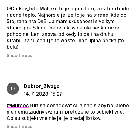
@Darkov_tato
Malinke to je a pocitam, ze v tom bude
riadne teplo. Najhorsie je, ze to je na strane, kde do
5tej rana hra DnB. Ja mam skusenosti s velkymi
stanmi pre 5 ludi. Drahe jak svina ale neskutocne
pohodlne. Len, znova, od kedy to dali na druhu
stranu, za tu cenu je to waste. Inac uplna pecka (to
bola).
Show thread
Doktor_Zivago
D
14. 7. 2023, 15:27
@Murdoc
Furt sa dohadovat ci lajnap slaby bol alebo
nie nema ziadny vyznam, pretoze je to subjektivne.
Co su subjektivne nie je, je predaj listkov.
Show thread