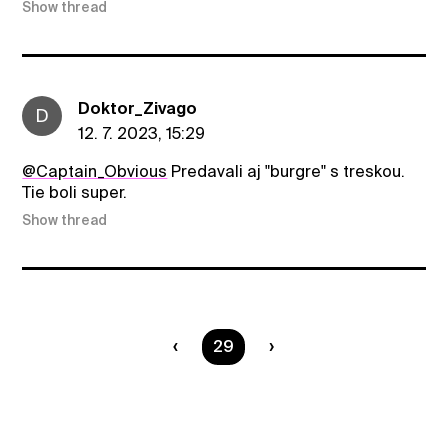
Show thread
Doktor_Zivago
D
12. 7. 2023, 15:29
@Captain_Obvious
Predavali aj "burgre" s treskou.
Tie boli super.
Show thread
You are on page
29