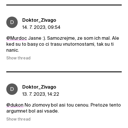
Doktor_Zivago
D
14. 7. 2023, 09:54
@Murdoc
Jasne :). Samozrejme, ze som ich mal. Ale
ked su to basy co ci trasu vnutornostami, tak su ti
nanic.
Show thread
Doktor_Zivago
D
13. 7. 2023, 14:22
@dukon
No zlomovy bol asi tou cenou. Pretoze tento
argumnet bol asi vsade.
Show thread