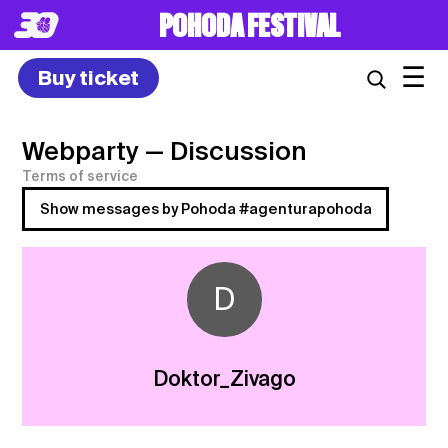
POHODA FESTIVAL
☰
Buy ticket
Webparty
— Discussion
Terms of service
Show messages by Pohoda #agenturapohoda
D
Doktor_Zivago