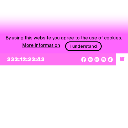
By using this website you agree to the use of cookies.
More information
I understand
333:12:23:42
W
NEWSLETTER
Sign up
By checking this box, I agree that my e-mail address will be added to Pohoda
Newsletter and used for marketing purposes.