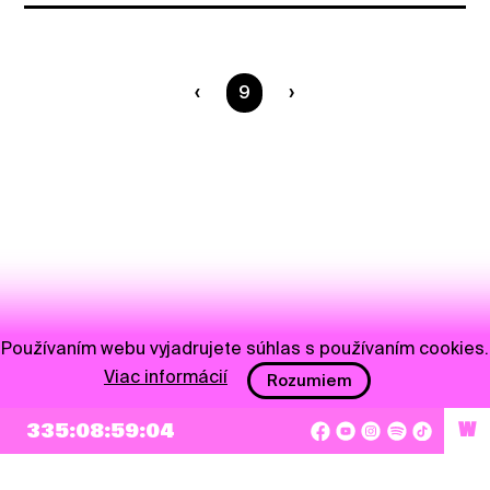
Ste na strane
9
Používaním webu vyjadrujete súhlas s používaním cookies.
Viac informácií
Rozumiem
335:08:59:04
W
NEWSLETTER