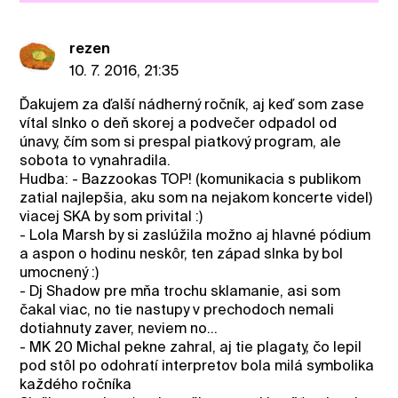
rezen
10. 7. 2016, 21:35
Ďakujem za ďalší nádherný ročník, aj keď som zase
vítal slnko o deň skorej a podvečer odpadol od
únavy, čím som si prespal piatkový program, ale
sobota to vynahradila.
Hudba: - Bazzookas TOP! (komunikacia s publikom
zatial najlepšia, aku som na nejakom koncerte videl)
viacej SKA by som privital :)
- Lola Marsh by si zaslúžila možno aj hlavné pódium
a aspon o hodinu neskôr, ten západ slnka by bol
umocnený :)
- Dj Shadow pre mňa trochu sklamanie, asi som
čakal viac, no tie nastupy v prechodoch nemali
dotiahnuty zaver, neviem no...
- MK 20 Michal pekne zahral, aj tie plagaty, čo lepil
pod stôl po odohratí interpretov bola milá symbolika
každého ročníka