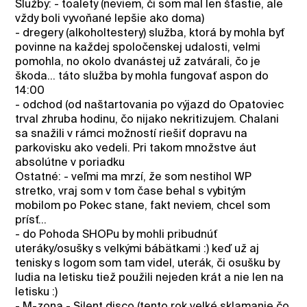
Služby: - toalety (neviem, či som mal len šťastie, ale
vždy boli vyvoňané lepšie ako doma)
- dregery (alkoholtestery) služba, ktorá by mohla byť
povinne na každej spoločenskej udalosti, velmi
pomohla, no okolo dvanástej už zatvárali, čo je
škoda... táto služba by mohla fungovať aspon do
14:00
- odchod (od naštartovania po výjazd do Opatoviec
trval zhruba hodinu, čo nijako nekritizujem. Chalani
sa snažili v rámci možností riešiť dopravu na
parkovisku ako vedeli. Pri takom množstve áut
absolútne v poriadku
Ostatné: - veľmi ma mrzí, že som nestihol WP
stretko, vraj som v tom čase behal s vybitým
mobilom po Pokec stane, fakt neviem, chcel som
prísť...
- do Pohoda SHOPu by mohli pribudnúť
uteráky/osušky s velkými bábätkami :) keď už aj
tenisky s logom som tam videl, uterák, či osušku by
ludia na letisku tiež použili nejeden krát a nie len na
letisku :)
- M-zona - Silent disco (tento rok velké sklamanie čo