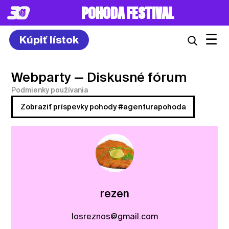
POHODA FESTIVAL
☰
Kúpiť lístok
Webparty
— Diskusné fórum
Podmienky používania
Zobraziť príspevky pohody #agenturapohoda
rezen
losreznos@gmail.com