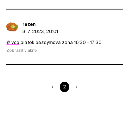
rezen
3. 7. 2023, 20:01
@Ivco
piatok bezdymova zona 16:30 - 17:30
Zobraziť vlákno
Ste na strane
2