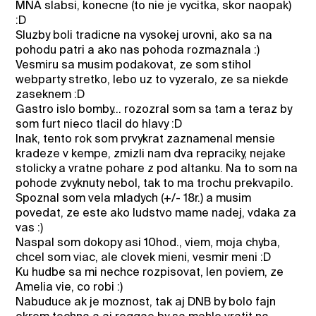
MNA slabsi, konecne (to nie je vycitka, skor naopak)
:D
Sluzby boli tradicne na vysokej urovni, ako sa na
pohodu patri a ako nas pohoda rozmaznala :)
Vesmiru sa musim podakovat, ze som stihol
webparty stretko, lebo uz to vyzeralo, ze sa niekde
zaseknem :D
Gastro islo bomby... rozozral som sa tam a teraz by
som furt nieco tlacil do hlavy :D
Inak, tento rok som prvykrat zaznamenal mensie
kradeze v kempe, zmizli nam dva repraciky, nejake
stolicky a vratne pohare z pod altanku. Na to som na
pohode zvyknuty nebol, tak to ma trochu prekvapilo.
Spoznal som vela mladych (+/- 18r.) a musim
povedat, ze este ako ludstvo mame nadej, vdaka za
vas :)
Naspal som dokopy asi 10hod., viem, moja chyba,
chcel som viac, ale clovek mieni, vesmir meni :D
Ku hudbe sa mi nechce rozpisovat, len poviem, ze
Amelia vie, co robi :)
Nabuduce ak je moznost, tak aj DNB by bolo fajn