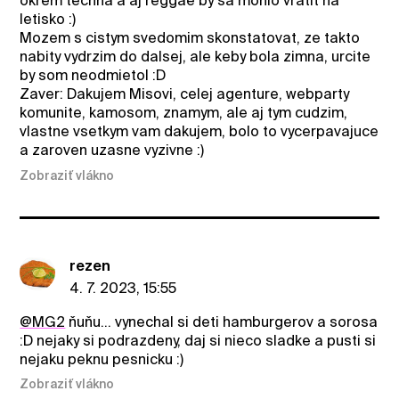
okrem techna a aj reggae by sa mohlo vratit na
letisko :)
Mozem s cistym svedomim skonstatovat, ze takto
nabity vydrzim do dalsej, ale keby bola zimna, urcite
by som neodmietol :D
Zaver: Dakujem Misovi, celej agenture, webparty
komunite, kamosom, znamym, ale aj tym cudzim,
vlastne vsetkym vam dakujem, bolo to vycerpavajuce
a zaroven uzasne vyzivne :)
Zobraziť vlákno
rezen
4. 7. 2023, 15:55
@MG2
ňuňu... vynechal si deti hamburgerov a sorosa
:D nejaky si podrazdeny, daj si nieco sladke a pusti si
nejaku peknu pesnicku :)
Zobraziť vlákno