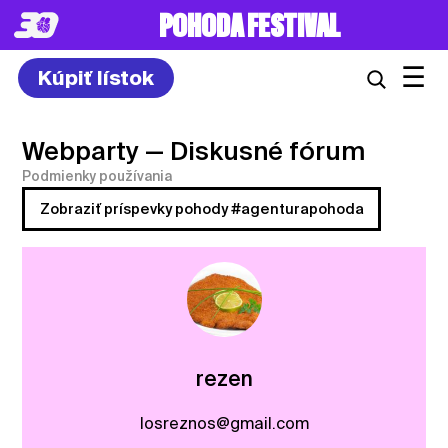
POHODA FESTIVAL
☰
Kúpiť lístok
Webparty
— Diskusné fórum
Podmienky používania
Zobraziť príspevky pohody #agenturapohoda
rezen
losreznos@gmail.com