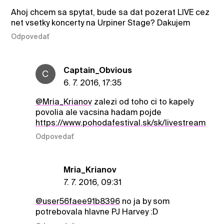
Ahoj chcem sa spytat, bude sa dat pozerat LIVE cez
net vsetky koncerty na Urpiner Stage? Dakujem
Odpovedať
Captain_Obvious
C
6. 7. 2016, 17:35
@Mria_Krianov
zalezi od toho ci to kapely
povolia ale vacsina hadam pojde
https://www.pohodafestival.sk/sk/livestream
Odpovedať
Mria_Krianov
7. 7. 2016, 09:31
@user56faee91b8396
no ja by som
potrebovala hlavne PJ Harvey :D