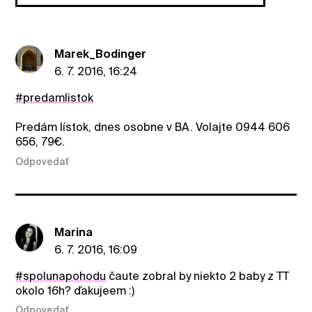
Marek_Bodinger
6. 7. 2016, 16:24
#predamlistok
Predám lístok, dnes osobne v BA. Volajte 0944 606
656, 79€.
Odpovedať
Marina
6. 7. 2016, 16:09
#spolunapohodu
čaute zobral by niekto 2 baby z TT
okolo 16h? ďakujeem :)
Odpovedať