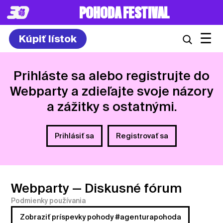
POHODA FESTIVAL
☰
Kúpiť lístok
Prihláste sa alebo registrujte do
Webparty a zdieľajte svoje názory
a zážitky s ostatnými.
Prihlásiť sa
Registrovať sa
Webparty
— Diskusné fórum
Podmienky používania
Zobraziť príspevky pohody #agenturapohoda