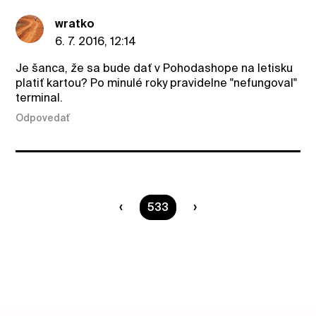
wratko
6. 7. 2016, 12:14
Je šanca, že sa bude dať v Pohodashope na letisku
platiť kartou? Po minulé roky pravidelne "nefungoval"
terminal.
Odpovedať
Ste na strane
533