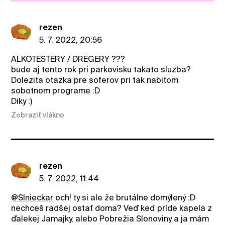
rezen
5. 7. 2022, 20:56
ALKOTESTERY / DREGERY ???
bude aj tento rok pri parkovisku takato sluzba?
Dolezita otazka pre soferov pri tak nabitom
sobotnom programe :D
Diky :)
Zobraziť vlákno
rezen
5. 7. 2022, 11:44
@Slnieckar
och! ty si ale že brutálne domýlený :D
nechceš radšej ostať doma? Veď keď príde kapela z
ďalekej Jamajky, alebo Pobrežia Slonoviny a ja mám