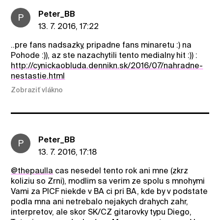
Peter_BB
P
13. 7. 2016, 17:22
..pre fans nadsazky, pripadne fans minaretu :) na
Pohode :)), az ste nazachytili tento medialny hit :)) :
http://cynickaobluda.dennikn.sk/2016/07/nahradne-
nestastie.html
Zobraziť vlákno
Peter_BB
P
13. 7. 2016, 17:18
@thepaulla
cas nesedel tento rok ani mne (zkrz
koliziu so Zrni), modlim sa verim ze spolu s mnohymi
Vami za PICF niekde v BA ci pri BA, kde by v podstate
podla mna ani netrebalo nejakych drahych zahr,
interpretov, ale skor SK/CZ gitarovky typu Diego,