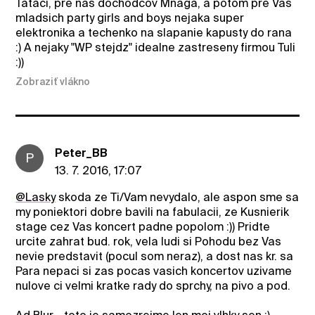
Tataci, pre nas dochodcov Mnaga, a potom pre Vas
mladsich party girls and boys nejaka super
elektronika a techenko na slapanie kapusty do rana
:) A nejaky "WP stejdz" idealne zastreseny firmou Tuli
:))
Zobraziť vlákno
Peter_BB
P
13. 7. 2016, 17:07
@Lasky
skoda ze Ti/Vam nevydalo, ale aspon sme sa
my poniektori dobre bavili na fabulacii, ze Kusnierik
stage cez Vas koncert padne popolom :)) Pridte
urcite zahrat bud. rok, vela ludi si Pohodu bez Vas
nevie predstavit (pocul som neraz), a dost nas kr. sa
Para nepaci si zas pocas vasich koncertov uzivame
nulove ci velmi kratke rady do sprchy, na pivo a pod.