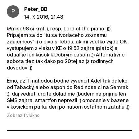
Peter_BB
P
14. 7. 2016, 21:43
@miso98
si kral :), resp. Lord of the piano :)))
Pripajam sa do "tu sa tvoriaceho zoznamu
zaujemcov" :) o pivo s Tebou, ak mi vsetko vyjde OK
vystupujem z vlaku v KE o 19:52 zajtra (piatok) a
odtial je len kusok k Dobrym casom :)) Alternativne
sobota tiez tak dako po 20tej az (z rodinnych
dovodov :))
Emo, az Ti nahodou bodne vyvencit Adel tak daleko
od Tabacky, alebo aspon do Red nose ci na Semrak
:), daj vediet, urcite doladime (budem na prijme len
SMS zajtra, smartfon neprezil :( omocenie v bazene
v kosickom parku den po nasom ostatnom zatahu :))
Zobraziť vlákno