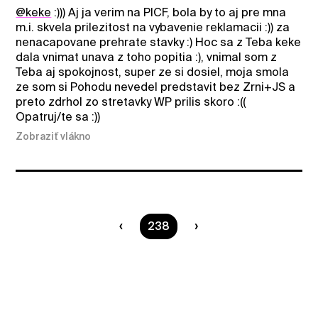
@keke
:))) Aj ja verim na PICF, bola by to aj pre mna
m.i. skvela prilezitost na vybavenie reklamacii :)) za
nenacapovane prehrate stavky :) Hoc sa z Teba keke
dala vnimat unava z toho popitia :), vnimal som z
Teba aj spokojnost, super ze si dosiel, moja smola
ze som si Pohodu nevedel predstavit bez Zrni+JS a
preto zdrhol zo stretavky WP prilis skoro :((
Opatruj/te sa :))
Zobraziť vlákno
Ste na strane
238