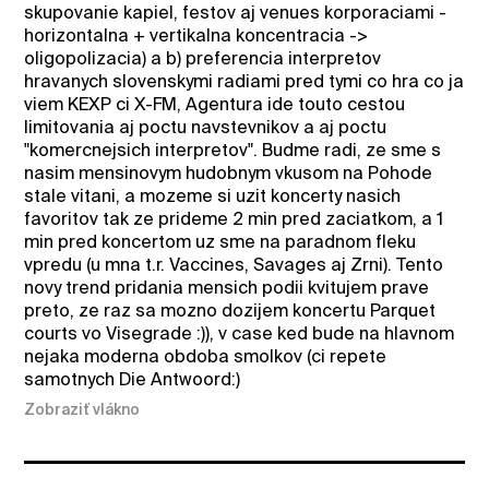
skupovanie kapiel, festov aj venues korporaciami -
horizontalna + vertikalna koncentracia ->
oligopolizacia) a b) preferencia interpretov
hravanych slovenskymi radiami pred tymi co hra co ja
viem KEXP ci X-FM, Agentura ide touto cestou
limitovania aj poctu navstevnikov a aj poctu
"komercnejsich interpretov". Budme radi, ze sme s
nasim mensinovym hudobnym vkusom na Pohode
stale vitani, a mozeme si uzit koncerty nasich
favoritov tak ze prideme 2 min pred zaciatkom, a 1
min pred koncertom uz sme na paradnom fleku
vpredu (u mna t.r. Vaccines, Savages aj Zrni). Tento
novy trend pridania mensich podii kvitujem prave
preto, ze raz sa mozno dozijem koncertu Parquet
courts vo Visegrade :)), v case ked bude na hlavnom
nejaka moderna obdoba smolkov (ci repete
samotnych Die Antwoord:)
Zobraziť vlákno