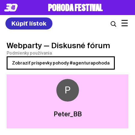
POHODA FESTIVAL
☰
Kúpiť lístok
Webparty
— Diskusné fórum
Podmienky používania
Zobraziť príspevky pohody #agenturapohoda
P
Peter_BB