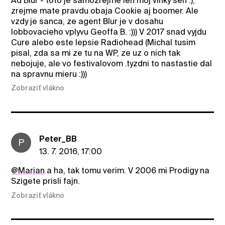
Ad Blur - toto je samozrejme len moj vlhky sen :),
zrejme mate pravdu obaja Cookie aj boomer. Ale
vzdy je sanca, ze agent Blur je v dosahu
lobbovacieho vplyvu Geoffa B. :))) V 2017 snad vyjdu
Cure alebo este lepsie Radiohead (Michal tusim
pisal, zda sa mi ze tu na WP, ze uz o nich tak
nebojuje, ale vo festivalovom .tyzdni to nastastie dal
na spravnu mieru :)))
Zobraziť vlákno
Peter_BB
P
13. 7. 2016, 17:00
@Marian
a ha, tak tomu verim. V 2006 mi Prodigy na
Szigete prisli fajn.
Zobraziť vlákno