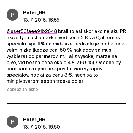
Peter_BB
P
13. 7. 2016, 16:55
@user56faee91b2648
brali to asi skor ako nejaku PR
akciu typu ochutnavka, ved cena 2 € za 0,5l remes.
specialu typu IPA na mid-size festivale je podla mna
velmi nizka (kedze cca. 50 % nakladov sa musi
vyzbierat od partnerov, m.i. aj z vysokej marze na
pivo, vid bezna cena okolo 4 € v EU-15). Osobne by
som samozrejme tiez privital viac vycapov
specialov, hoc aj za cenu 3 €, nech sa to
minipivovarom aspon trosku oplati.
Zobraziť vlákno
Peter_BB
P
13. 7. 2016, 16:50