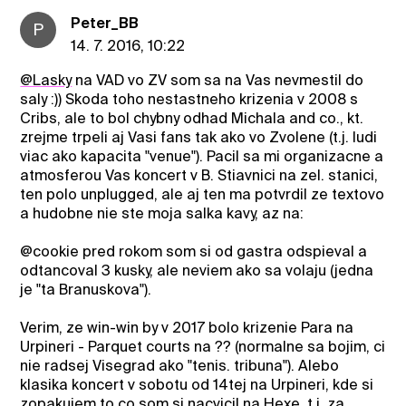
Peter_BB
P
14. 7. 2016, 10:22
@Lasky
na VAD vo ZV som sa na Vas nevmestil do
saly :)) Skoda toho nestastneho krizenia v 2008 s
Cribs, ale to bol chybny odhad Michala and co., kt.
zrejme trpeli aj Vasi fans tak ako vo Zvolene (t.j. ludi
viac ako kapacita "venue"). Pacil sa mi organizacne a
atmosferou Vas koncert v B. Stiavnici na zel. stanici,
ten polo unplugged, ale aj ten ma potvrdil ze textovo
a hudobne nie ste moja salka kavy, az na:
@cookie pred rokom som si od gastra odspieval a
odtancoval 3 kusky, ale neviem ako sa volaju (jedna
je "ta Branuskova").
Verim, ze win-win by v 2017 bolo krizenie Para na
Urpineri - Parquet courts na ?? (normalne sa bojim, ci
nie radsej Visegrad ako "tenis. tribuna"). Alebo
klasika koncert v sobotu od 14tej na Urpineri, kde si
zopakujem to co som si nacvicil na Hexe, t.j. za