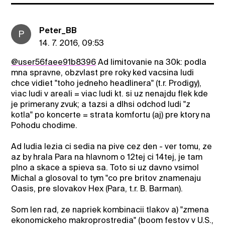
Peter_BB
P
14. 7. 2016, 09:53
@user56faee91b8396
Ad limitovanie na 30k: podla
mna spravne, obzvlast pre roky ked vacsina ludi
chce vidiet "toho jedneho headlinera" (t.r. Prodigy),
viac ludi v areali = viac ludi kt. si uz nenajdu flek kde
je primerany zvuk; a tazsi a dlhsi odchod ludi "z
kotla" po koncerte = strata komfortu (aj) pre ktory na
Pohodu chodime.
Ad ludia lezia ci sedia na pive cez den - ver tomu, ze
az by hrala Para na hlavnom o 12tej ci 14tej, je tam
plno a skace a spieva sa. Toto si uz davno vsimol
Michal a glosoval to tym "co pre britov znamenaju
Oasis, pre slovakov Hex (Para, t.r. B. Barman).
Som len rad, ze napriek kombinacii tlakov a) "zmena
ekonomickeho makroprostredia" (boom festov v U.S.,