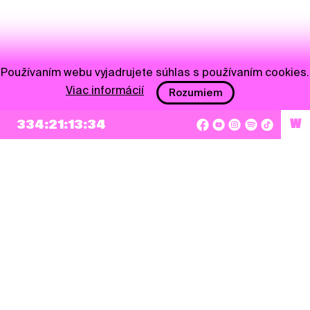
Používaním webu vyjadrujete súhlas s používaním cookies.
Viac informácií
Rozumiem
334:21:13:34
W
NEWSLETTER
Prihlásiť sa
Súhlasím so zapísaním mojej e-mailovej adresy do Pohoda Newslettra a využívaním
na marketingové účely.