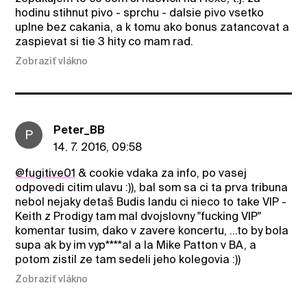
hodinu stihnut pivo - sprchu - dalsie pivo vsetko
uplne bez cakania, a k tomu ako bonus zatancovat a
zaspievat si tie 3 hity co mam rad.
Zobraziť vlákno
Peter_BB
P
14. 7. 2016, 09:58
@fugitive01
& cookie vdaka za info, po vasej
odpovedi citim ulavu :)), bal som sa ci ta prva tribuna
nebol nejaky detaš Budis landu ci nieco to take VIP -
Keith z Prodigy tam mal dvojslovny "fucking VIP"
komentar tusim, dako v zavere koncertu, ...to by bola
supa ak by im vyp****al a la Mike Patton v BA, a
potom zistil ze tam sedeli jeho kolegovia :))
Zobraziť vlákno