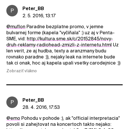
Peter_BB
P
2. 5. 2016, 13:17
@muflon
Paradne bezplatne promo, v jemne
bulvarnej forme (kapela "vyčíňala" :) uz aj v Penta-
SME, vid:
http://kultura.sme.sk/c/20152845/novy-
druh-reklamy-radiohead-zmizli-z-internetu.html
Uz
len verit, ze aj hudba, texty a aranzmany budu
rovnako paradne :)), nejaky leak na internete bude
tak ci onak, hoc aj kapela upali vsetky carodejnice :))
Zobraziť vlákno
Peter_BB
P
28. 4. 2016, 17:53
@emo
Pohodu v pohode :), ak "official interpretacia"
povoli si zahejtovat na koncertoch takto nejako: