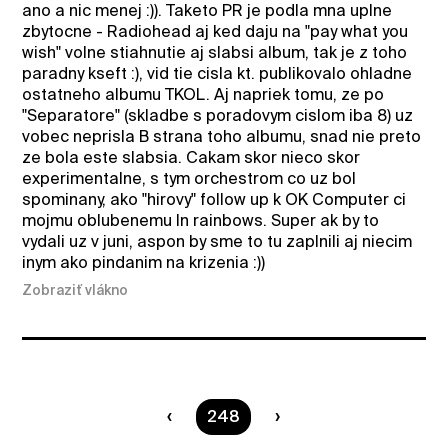
ano a nic menej :)). Taketo PR je podla mna uplne
zbytocne - Radiohead aj ked daju na "pay what you
wish" volne stiahnutie aj slabsi album, tak je z toho
paradny kseft :), vid tie cisla kt. publikovalo ohladne
ostatneho albumu TKOL. Aj napriek tomu, ze po
"Separatore" (skladbe s poradovym cislom iba 8) uz
vobec neprisla B strana toho albumu, snad nie preto
ze bola este slabsia. Cakam skor nieco skor
experimentalne, s tym orchestrom co uz bol
spominany, ako "hirovy" follow up k OK Computer ci
mojmu oblubenemu In rainbows. Super ak by to
vydali uz v juni, aspon by sme to tu zaplnili aj niecim
inym ako pindanim na krizenia :))
Zobraziť vlákno
Ste na strane
248