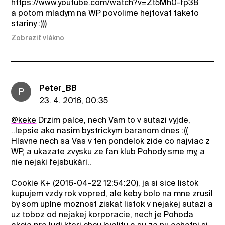
https://www.youtube.com/watch?v=Zt5Mh0-fp38
a potom mladym na WP povolime hejtovat taketo
stariny :)))
Zobraziť vlákno
Peter_BB
P
23. 4. 2016, 00:35
@keke
Drzim palce, nech Vam to v sutazi vyjde,
..lepsie ako nasim bystrickym baranom dnes :((
Hlavne nech sa Vas v ten pondelok zide co najviac z
WP, a ukazate zvysku ze fan klub Pohody sme my, a
nie nejaki fejsbukári..
Cookie K+ (2016-04-22 12:54:20), ja si sice listok
kupujem vzdy rok vopred, ale keby bolo na mne zrusil
by som uplne moznost ziskat listok v nejakej sutazi a
uz toboz od nejakej korporacie, nech je Pohoda