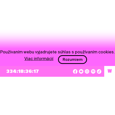
Používaním webu vyjadrujete súhlas s používaním cookies.
Viac informácií
Rozumiem
334:18:36:16
W
NEWSLETTER
Prihlásiť sa
Súhlasím so zapísaním mojej e-mailovej adresy do Pohoda Newslettra a využívaním
na marketingové účely.