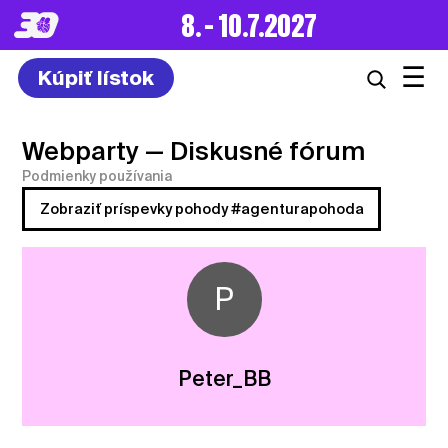
8. – 10.7.2027
☰
Kúpiť lístok
Webparty
— Diskusné fórum
Podmienky používania
Zobraziť príspevky pohody #agenturapohoda
P
Peter_BB