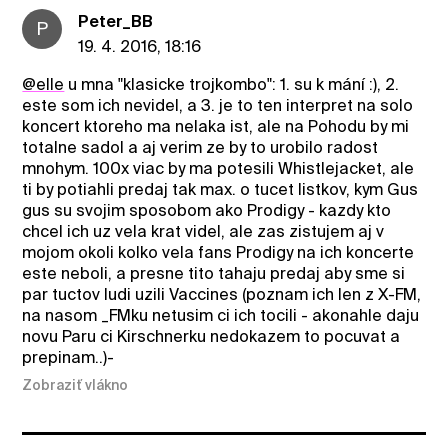
Peter_BB
P
19. 4. 2016, 18:16
@elle
u mna "klasicke trojkombo": 1. su k mání :), 2.
este som ich nevidel, a 3. je to ten interpret na solo
koncert ktoreho ma nelaka ist, ale na Pohodu by mi
totalne sadol a aj verim ze by to urobilo radost
mnohym. 100x viac by ma potesili Whistlejacket, ale
ti by potiahli predaj tak max. o tucet listkov, kym Gus
gus su svojim sposobom ako Prodigy - kazdy kto
chcel ich uz vela krat videl, ale zas zistujem aj v
mojom okoli kolko vela fans Prodigy na ich koncerte
este neboli, a presne tito tahaju predaj aby sme si
par tuctov ludi uzili Vaccines (poznam ich len z X-FM,
na nasom _FMku netusim ci ich tocili - akonahle daju
novu Paru ci Kirschnerku nedokazem to pocuvat a
prepinam..)-
Zobraziť vlákno