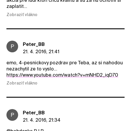
akcia pre ludi ktori chcu kvalitu a su za nu ochotni si
zaplatit...
Zobraziť vlákno
Peter_BB
P
21. 4. 2016, 21:41
emo, 4-pesnickovy pozdrav pre Teba, az si nahodou
nezachytil ze to vyslo...
https://www.youtube.com/watch?v=mNHD2_iqD70
Zobraziť vlákno
Peter_BB
P
21. 4. 2016, 21:34