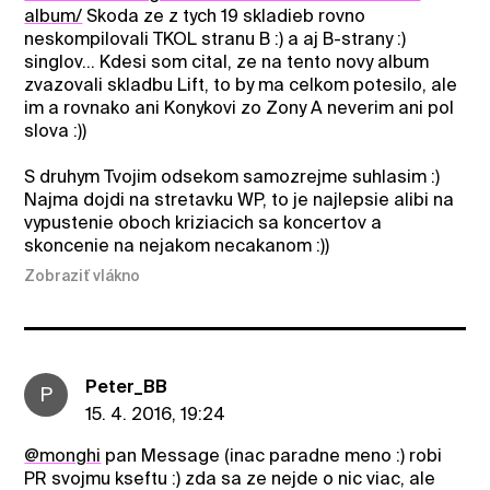
album/
Skoda ze z tych 19 skladieb rovno
neskompilovali TKOL stranu B :) a aj B-strany :)
singlov... Kdesi som cital, ze na tento novy album
zvazovali skladbu Lift, to by ma celkom potesilo, ale
im a rovnako ani Konykovi zo Zony A neverim ani pol
slova :))
S druhym Tvojim odsekom samozrejme suhlasim :)
Najma dojdi na stretavku WP, to je najlepsie alibi na
vypustenie oboch kriziacich sa koncertov a
skoncenie na nejakom necakanom :))
Zobraziť vlákno
Peter_BB
P
15. 4. 2016, 19:24
@monghi
pan Message (inac paradne meno :) robi
PR svojmu kseftu :) zda sa ze nejde o nic viac, ale