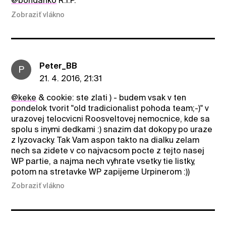
@bohdanko
R.I.P.
Zobraziť vlákno
Peter_BB
P
21. 4. 2016, 21:31
@keke
& cookie: ste zlati ) - budem vsak v ten
pondelok tvorit "old tradicionalist pohoda team;-)" v
urazovej telocvicni Roosveltovej nemocnice, kde sa
spolu s inymi dedkami :) snazim dat dokopy po uraze
z lyzovacky. Tak Vam aspon takto na dialku zelam
nech sa zidete v co najvacsom pocte z tejto nasej
WP partie, a najma nech vyhrate vsetky tie listky,
potom na stretavke WP zapijeme Urpinerom :))
Zobraziť vlákno