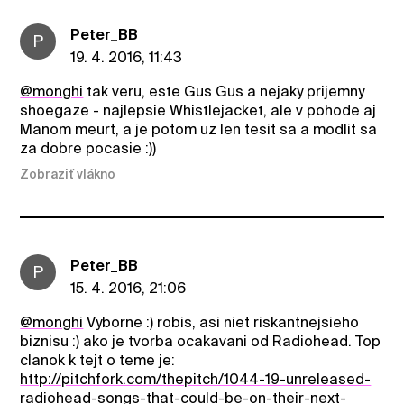
Peter_BB
P
19. 4. 2016, 11:43
@monghi
tak veru, este Gus Gus a nejaky prijemny
shoegaze - najlepsie Whistlejacket, ale v pohode aj
Manom meurt, a je potom uz len tesit sa a modlit sa
za dobre pocasie :))
Zobraziť vlákno
Peter_BB
P
15. 4. 2016, 21:06
@monghi
Vyborne :) robis, asi niet riskantnejsieho
biznisu :) ako je tvorba ocakavani od Radiohead. Top
clanok k tejt o teme je:
http://pitchfork.com/thepitch/1044-19-unreleased-
radiohead-songs-that-could-be-on-their-next-