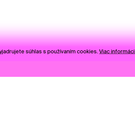
jadrujete súhlas s používaním cookies.
Viac informáci
Novinky
Darujte
Privacy Policy
NGO
Press
Ambass
Gastro
Visual S
Market zóna