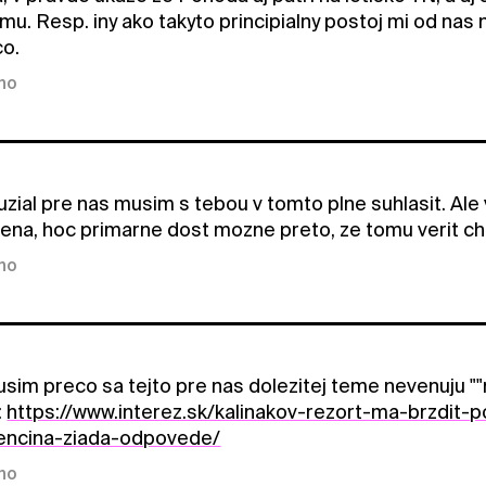
mu. Resp. iny ako takyto principialny postoj mi od nas
co.
kno
zial pre nas musim s tebou v tomto plne suhlasit. Ale 
ena, hoc primarne dost mozne preto, ze tomu verit ch
kno
sim preco sa tejto pre nas dolezitej teme nevenuju "
:
https://www.interez.sk/kalinakov-rezort-ma-brzdit
rencina-ziada-odpovede/
kno