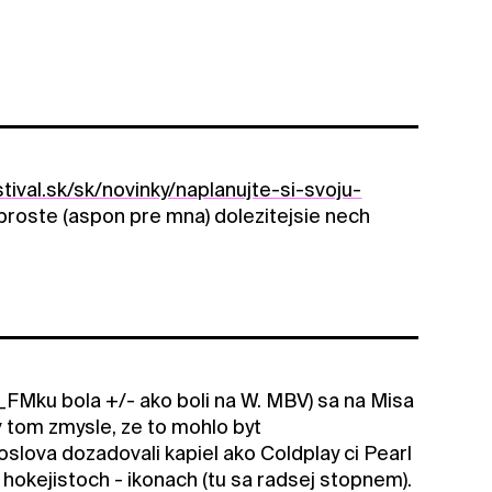
ival.sk/sk/novinky/naplanujte-si-svoju-
je proste (aspon pre mna) dolezitejsie nech
_FMku bola +/- ako boli na W. MBV) sa na Misa
v tom zmysle, ze to mohlo byt
doslova dozadovali kapiel ako Coldplay ci Pearl
 hokejistoch - ikonach (tu sa radsej stopnem).