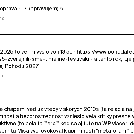
oprava - 13. (opravujem) 6.
kno
2025 to verim vyslo von 13.5., -
https://www.pohodafest
-zverejnili-sme-timeline-festivalu
- a tento rok, ...
aj Pohodu 2027
kno
e chapem, ved uz vtedy v skorych 2010s (ta relacia na 
imnost a bezprostrednost vznieslo vela kritiky presne 
tivne (to bola ta ""era"" ked sa aj tuto na WP viaceri 
a som tu Misa vyprovokoval k uprimnosti "metaforami" o