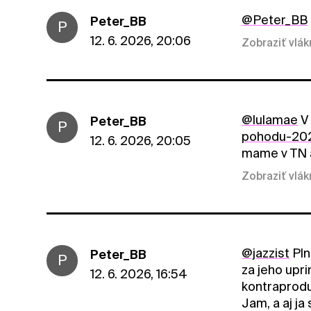
@Peter_BB
Peter_BB
P
12. 6. 2026, 20:06
Zobraziť vlá
@lulamae
V 
Peter_BB
P
pohodu-2025
12. 6. 2026, 20:05
mame v TN 
Zobraziť vlá
@jazzist
Pln
Peter_BB
P
za jeho upr
12. 6. 2026, 16:54
kontraproduk
Jam, a aj j