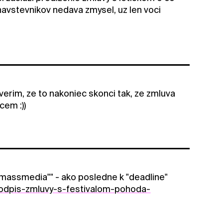
 navstevnikov nedava zmysel, uz len voci
verim, ze to nakoniec skonci tak, ze zmluva
cem :))
"massmedia"" - ako posledne k "deadline"
-podpis-zmluvy-s-festivalom-pohoda-