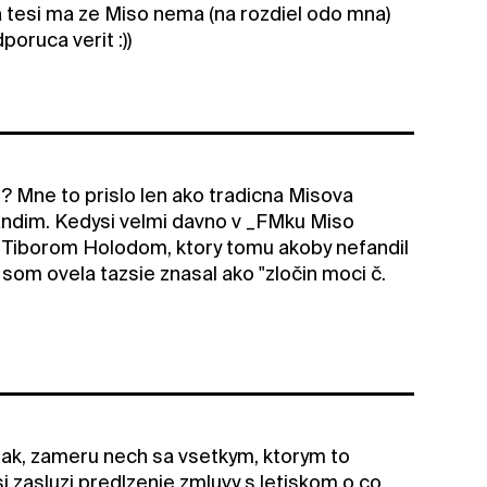
, a tesi ma ze Miso nema (na rozdiel odo mna)
poruca verit :))
? Mne to prislo len ako tradicna Misova
fandim. Kedysi velmi davno v _FMku Miso
 aj s Tiborom Holodom, ktory tomu akoby nefandil
y som ovela tazsie znasal ako "zločin moci č.
opak, zameru nech sa vsetkym, ktorym to
si zasluzi predlzenie zmluvy s letiskom o co