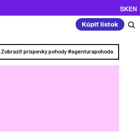
SK
EN
Kúpiť lístok
Zobraziť príspevky pohody #agenturapohoda