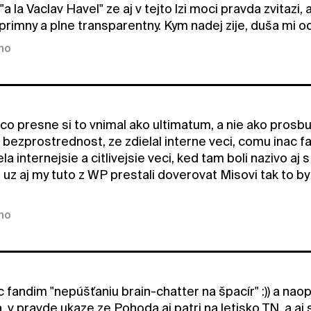
a la Vaclav Havel" ze aj v tejto lzi moci pravda zvitazi
primny a plne transparentny. Kym nadej zije, duša mi od
kno
co presne si to vnimal ako ultimatum, a nie ako prosbu
 bezprostrednost, ze zdielal interne veci, comu inac 
vela internejsie a citlivejsie veci, ked tam boli nazivo
e uz aj my tuto z WP prestali doverovat Misovi tak to b
kno
c fandim "nepúšťaniu brain-chatter na špacír" :)) a na
v pravde ukaze ze Pohoda aj patri na letisko TN, a aj 