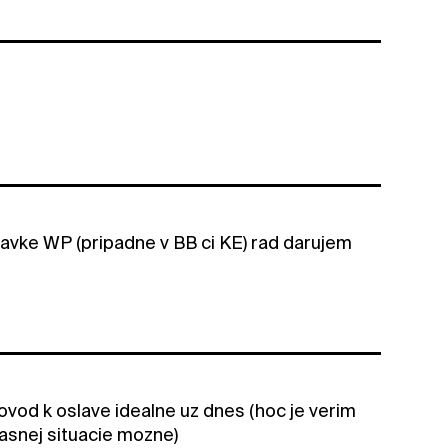
tavke WP (pripadne v BB ci KE) rad darujem
vod k oslave idealne uz dnes (hoc je verim
casnej situacie mozne)