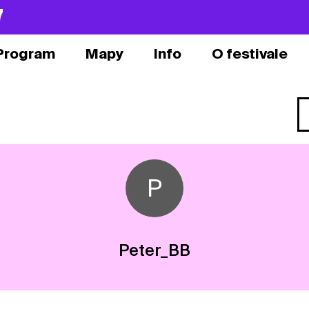
7
Program
Mapy
Info
O festivale
P
Peter_BB