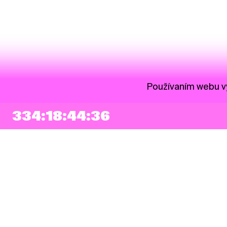
Používaním webu vy
334:18:44:35
NEWSLETTER
Prihlásiť sa
Súhlasím so zapísaním mojej e-mailovej adresy do Pohoda Newslettra a
využívaním na marketingové účely.