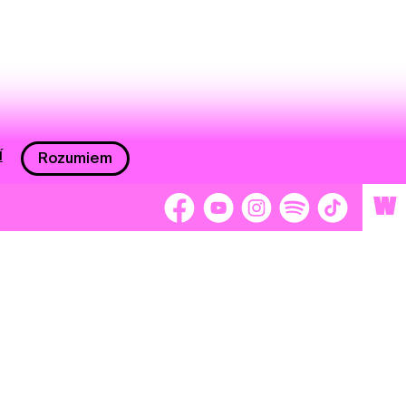
í
Rozumiem
W
 nám 2 %
Brigádnici
Dobrovoľníci
adors
Separátori
tage