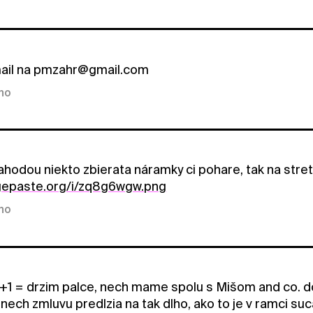
mail na pmzahr@gmail.com
kno
nahodou niekto zbierata náramky ci pohare, tak na stre
agepaste.org/i/zq8g6wgw.png
kno
+1 = drzim palce, nech mame spolu s Mišom and co. do
 nech zmluvu predlzia na tak dlho, ako to je v ramci su