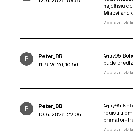
12. 6. 2026, 09:57
najdlhsiu do
Misovi and 
Zobraziť vlá
@jay95
Bohu
Peter_BB
P
bude predlz
11. 6. 2026, 10:56
Zobraziť vlá
@jay95
Netu
Peter_BB
P
registrujem
10. 6. 2026, 22:06
primator-t
Zobraziť vlá