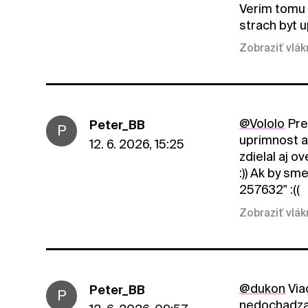
Verim tomu "
strach byt u
Zobraziť vlá
@Vololo
Pre
Peter_BB
P
uprimnost a
12. 6. 2026, 15:25
zdielal aj o
:)) Ak by sm
257632" :((
Zobraziť vlá
@dukon
Via
Peter_BB
P
nedochadza, 