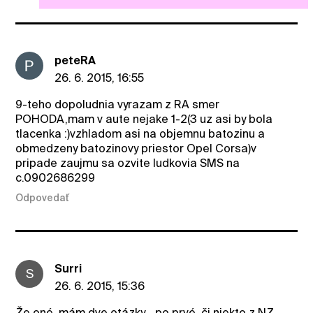
peteRA
26. 6. 2015, 16:55
9-teho dopoludnia vyrazam z RA smer
POHODA,mam v aute nejake 1-2(3 uz asi by bola
tlacenka :)vzhladom asi na objemnu batozinu a
obmedzeny batozinovy priestor Opel Corsa)v
pripade zaujmu sa ozvite ludkovia SMS na
c.0902686299
Odpovedať
Surri
S
26. 6. 2015, 15:36
Že oné, mám dve otázky... po prvé, či niekto z NZ