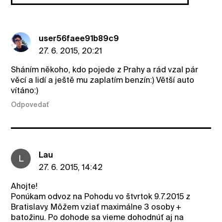
user56faee91b89c9
27. 6. 2015, 20:21
Sháním někoho, kdo pojede z Prahy a rád vzal pár
věcí a lidí a ještě mu zaplatím benzín:) Větší auto
vítáno:)
Odpovedať
Lau
L
27. 6. 2015, 14:42
Ahojte!
Ponúkam odvoz na Pohodu vo štvrtok 9.7.2015 z
Bratislavy. Môžem vziať maximálne 3 osoby +
batožinu. Po dohode sa vieme dohodnúť aj na