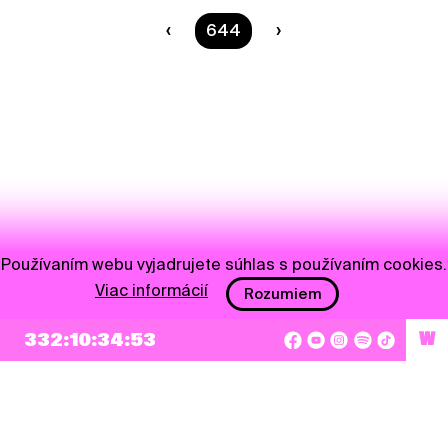
Ste na strane
644
Používaním webu vyjadrujete súhlas s používaním cookies.
Viac informácií
Rozumiem
NEWSLETTER
332:10:34:53
W
Prihlásiť sa
Súhlasím so zapísaním mojej e-mailovej adresy do Pohoda Newslettra a využívaním
na marketingové účely.