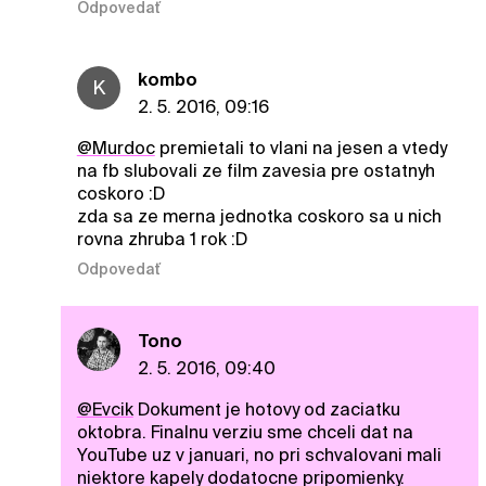
Odpovedať
kombo
K
2. 5. 2016, 09:16
@Murdoc
premietali to vlani na jesen a vtedy
na fb slubovali ze film zavesia pre ostatnyh
coskoro :D
zda sa ze merna jednotka coskoro sa u nich
rovna zhruba 1 rok :D
Odpovedať
Tono
2. 5. 2016, 09:40
@Evcik
Dokument je hotovy od zaciatku
oktobra. Finalnu verziu sme chceli dat na
YouTube uz v januari, no pri schvalovani mali
niektore kapely dodatocne pripomienky.