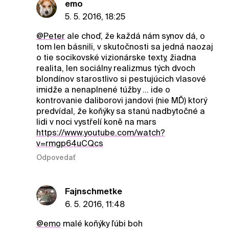
emo
5. 5. 2016, 18:25
@Peter
ale choď, že každá nám synov dá, o
tom len básnili, v skutočnosti sa jedná naozaj
o tie socikovské vizionárske texty, žiadna
realita, len sociálny realizmus tých dvoch
blondínov starostlivo si pestujúcich vlasové
imidže a nenaplnené túžby ... ide o
kontrovanie daliborovi jandovi (nie MĎ) ktorý
predvídal, že koňýky sa stanú nadbytočné a
lidi v noci vystřelí koně na mars
https://www.youtube.com/watch?
v=rmgp64uCQcs
Odpovedať
Fajnschmetke
6. 5. 2016, 11:48
@emo
malé koňýky ľúbi boh