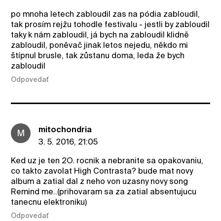
po mnoha letech zabloudil zas na pódia zabloudil,
tak prosím rejžu tohodle festivalu - jestli by zabloudil
taky k nám zabloudil, já bych na zabloudil klidně
zabloudil, poněvač jinak letos nejedu, někdo mi
štípnul brusle, tak zůstanu doma, leda že bych
zabloudil
Odpovedať
mitochondria
M
3. 5. 2016, 21:05
Ked uz je ten 2O. rocnik a nebranite sa opakovaniu,
co takto zavolat High Contrasta? bude mat novy
album a zatial dal z neho von uzasny novy song
Remind me..(prihovaram sa za zatial absentujucu
tanecnu elektroniku)
Odpovedať