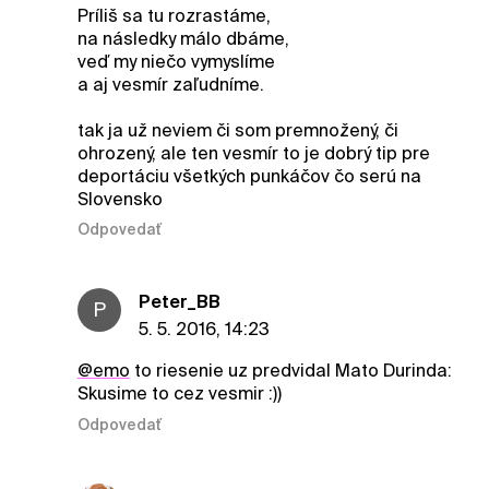
Príliš sa tu rozrastáme,
na následky málo dbáme,
veď my niečo vymyslíme
a aj vesmír zaľudníme.
tak ja už neviem či som premnožený, či
ohrozený, ale ten vesmír to je dobrý tip pre
deportáciu všetkých punkáčov čo serú na
Slovensko
Odpovedať
Peter_BB
P
5. 5. 2016, 14:23
@emo
to riesenie uz predvidal Mato Durinda:
Skusime to cez vesmir :))
Odpovedať