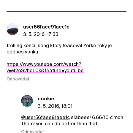
user56faee91aee1c
3. 5. 2016, 17:33
trolling končí, song ktorý teasoval Yorke roky je
oddnes vonku
https://www.youtube.com/watch?
v=yI2oS2hoL0k&feature=youtu.be
Odpovedať
cookie
3. 5. 2016, 18:01
@user56faee91aee1c
slabeee! 6.66/10 c'mon
Thom! you can do better than that
Odpovedať