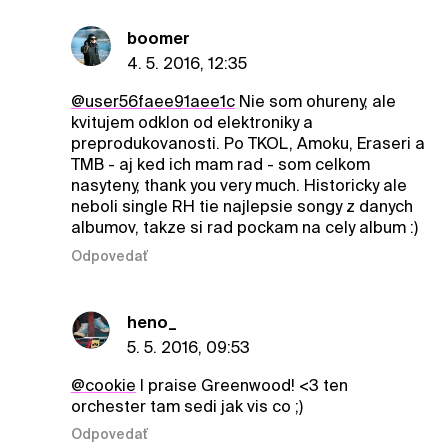
boomer
4. 5. 2016, 12:35
@user56faee91aee1c
Nie som ohureny, ale
kvitujem odklon od elektroniky a
preprodukovanosti. Po TKOL, Amoku, Eraseri a
TMB - aj ked ich mam rad - som celkom
nasyteny, thank you very much. Historicky ale
neboli single RH tie najlepsie songy z danych
albumov, takze si rad pockam na cely album :)
Odpovedať
heno_
5. 5. 2016, 09:53
@cookie
I praise Greenwood! <3 ten
orchester tam sedi jak vis co ;)
Odpovedať