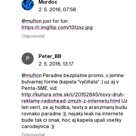
Murdoc
2. 5. 2016, 07:58
@muflon
just for fun
https://i.imgflip.com/13fzxz.jpg
Odpovedať
Peter_BB
P
2. 5. 2016, 13:17
@muflon
Paradne bezplatne promo, v jemne
bulvarnej forme (kapela "vyčíňala" :) uz aj v
Penta-SME, vid:
http://kultura.sme.sk/c/20152845/novy-druh-
reklamy-radiohead-zmizli-z-internetu.html
Uz
len verit, ze aj hudba, texty a aranzmany budu
rovnako paradne :)), nejaky leak na internete
bude tak ci onak, hoc aj kapela upali vsetky
carodejnice :))
Odpovedať