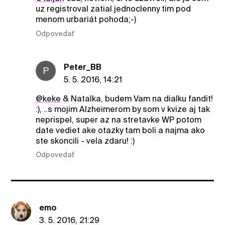
uz registroval zatial jednoclenny tim pod
menom urbariát pohoda;-)
Odpovedať
Peter_BB
P
5. 5. 2016, 14:21
@keke
& Natalka, budem Vam na dialku fandit!
:), ..s mojim Alzheimerom by som v kvize aj tak
neprispel, super az na stretavke WP potom
date vediet ake otazky tam boli a najma ako
ste skoncili - vela zdaru! :)
Odpovedať
emo
3. 5. 2016, 21:29