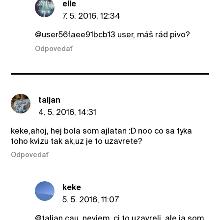
elle
7. 5. 2016, 12:34
@user56faee91bcb13
user, máš rád pivo?
Odpovedať
taljan
4. 5. 2016, 14:31
keke,ahoj, hej bola som ajlatan :D noo co sa tyka
toho kvizu tak ak,uz je to uzavrete?
Odpovedať
keke
5. 5. 2016, 11:07
@taljan
cau, neviem, ci to uzavreli, ale ja som