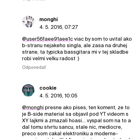
monghi
4. 5. 2016, 07:27
@user56faee91aee1c
viac by som to uvital ako
b-stranu nejakeho singla, ale zasa na druhej
strane, ta typicka bassgitara mi v tej skladbe
robi velmi velku radost :)
Odpovedať
cookie
4. 5. 2016, 10:05
@monghi
presne ako pises, ten koment, ze to
je B-side material sa objavil pod YT videom s
XY lajkmi a zmazali hoasi... vyspal som na to a
dal tomu stvrtu sancu, stale nic, mediocre,
preco som cakal elektroniku a moderne-