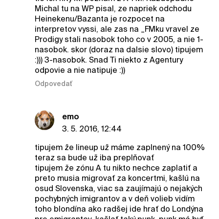
Michal tu na WP pisal, ze napriek odchodu
Heinekenu/Bazanta je rozpocet na
interpretov vyssi, ale zas na _FMku vravel ze
Prodigy stali nasobok toho co v 2005, a nie 1-
nasobok. skor (doraz na dalsie slovo) tipujem
:))) 3-nasobok. Snad Ti niekto z Agentury
odpovie a nie natipuje :))
Odpovedať
emo
3. 5. 2016, 12:44
tipujem že lineup už máme zaplnený na 100%
teraz sa bude už iba preplňovať
tipujem že zónu A tu nikto nechce zaplatiť a
preto musia migrovať za koncertmi, kašlú na
osud Slovenska, viac sa zaujímajú o nejakých
pochybných imigrantov a v deň volieb vidím
toho blondína ako radšej ide hrať do Londýna