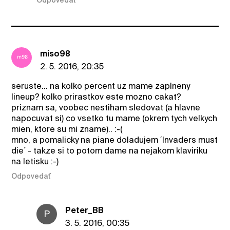
Odpovedať
miso98
2. 5. 2016, 20:35
seruste... na kolko percent uz mame zaplneny
lineup? kolko prirastkov este mozno cakat?
priznam sa, voobec nestiham sledovat (a hlavne
napocuvat si) co vsetko tu mame (okrem tych velkych
mien, ktore su mi zname).. :-(
mno, a pomalicky na piane doladujem ´Invaders must
die´ - takze si to potom dame na nejakom klaviriku
na letisku :-)
Odpovedať
Peter_BB
P
3. 5. 2016, 00:35