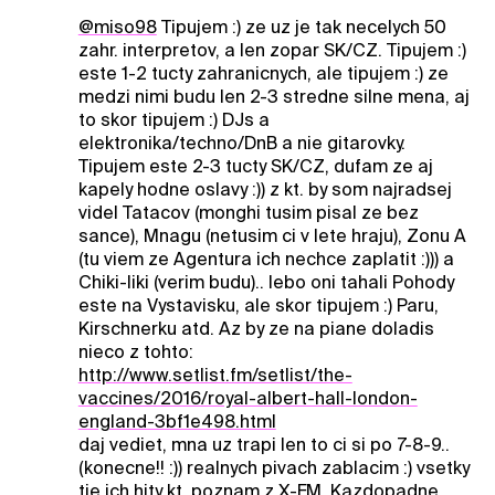
@miso98
Tipujem :) ze uz je tak necelych 50
zahr. interpretov, a len zopar SK/CZ. Tipujem :)
este 1-2 tucty zahranicnych, ale tipujem :) ze
medzi nimi budu len 2-3 stredne silne mena, aj
to skor tipujem :) DJs a
elektronika/techno/DnB a nie gitarovky.
Tipujem este 2-3 tucty SK/CZ, dufam ze aj
kapely hodne oslavy :)) z kt. by som najradsej
videl Tatacov (monghi tusim pisal ze bez
sance), Mnagu (netusim ci v lete hraju), Zonu A
(tu viem ze Agentura ich nechce zaplatit :))) a
Chiki-liki (verim budu).. lebo oni tahali Pohody
este na Vystavisku, ale skor tipujem :) Paru,
Kirschnerku atd. Az by ze na piane doladis
nieco z tohto:
http://www.setlist.fm/setlist/the-
vaccines/2016/royal-albert-hall-london-
england-3bf1e498.html
daj vediet, mna uz trapi len to ci si po 7-8-9..
(konecne!! :)) realnych pivach zablacim :) vsetky
tie ich hity kt. poznam z X-FM. Kazdopadne