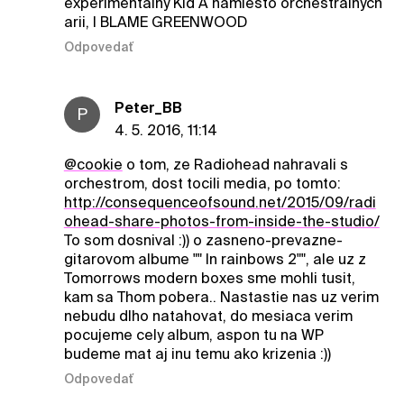
experimentalny Kid A namiesto orchestralnych
arii, I BLAME GREENWOOD
Odpovedať
Peter_BB
P
4. 5. 2016, 11:14
@cookie
o tom, ze Radiohead nahravali s
orchestrom, dost tocili media, po tomto:
http://consequenceofsound.net/2015/09/radi
ohead-share-photos-from-inside-the-studio/
To som dosnival :)) o zasneno-prevazne-
gitarovom albume "" In rainbows 2"", ale uz z
Tomorrows modern boxes sme mohli tusit,
kam sa Thom pobera.. Nastastie nas uz verim
nebudu dlho natahovat, do mesiaca verim
pocujeme cely album, aspon tu na WP
budeme mat aj inu temu ako krizenia :))
Odpovedať