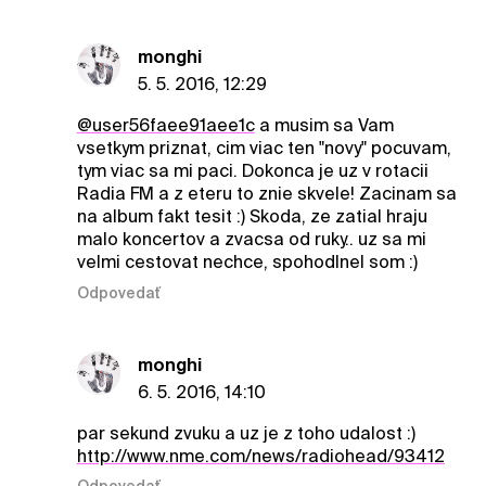
monghi
5. 5. 2016, 12:29
@user56faee91aee1c
a musim sa Vam
vsetkym priznat, cim viac ten "novy" pocuvam,
tym viac sa mi paci. Dokonca je uz v rotacii
Radia FM a z eteru to znie skvele! Zacinam sa
na album fakt tesit :) Skoda, ze zatial hraju
malo koncertov a zvacsa od ruky.. uz sa mi
velmi cestovat nechce, spohodlnel som :)
Odpovedať
monghi
6. 5. 2016, 14:10
par sekund zvuku a uz je z toho udalost :)
http://www.nme.com/news/radiohead/93412