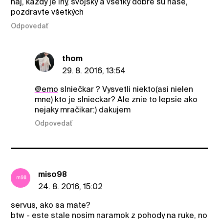
naj, každý je iný, svojsky a všetky dobré sú naše,
pozdravte všetkých
Odpovedať
thom
29. 8. 2016, 13:54
@emo
slniečkar ? Vysvetli niekto(asi nielen
mne) kto je slnieckar? Ale znie to lepsie ako
nejaky mračikar:) dakujem
Odpovedať
miso98
24. 8. 2016, 15:02
servus, ako sa mate?
btw - este stale nosim naramok z pohody na ruke, no