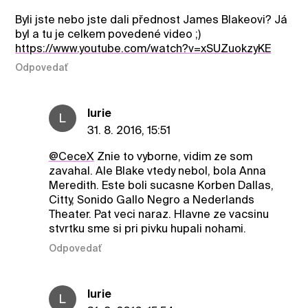
Byli jste nebo jste dali přednost James Blakeovi? Já
byl a tu je celkem povedené video ;)
https://www.youtube.com/watch?v=xSUZuokzyKE
Odpovedať
lurie
L
31. 8. 2016, 15:51
@CeceX
Znie to vyborne, vidim ze som
zavahal. Ale Blake vtedy nebol, bola Anna
Meredith. Este boli sucasne Korben Dallas,
Citty, Sonido Gallo Negro a Nederlands
Theater. Pat veci naraz. Hlavne ze vacsinu
stvrtku sme si pri pivku hupali nohami.
Odpovedať
lurie
L