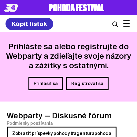
8. – 10.7.2027
☰
Kúpiť lístok
Prihláste sa alebo registrujte do
Webparty a zdieľajte svoje názory
a zážitky s ostatnými.
Prihlásiť sa
Registrovať sa
Webparty
— Diskusné fórum
Podmienky používania
Zobraziť príspevky pohody #agenturapohoda