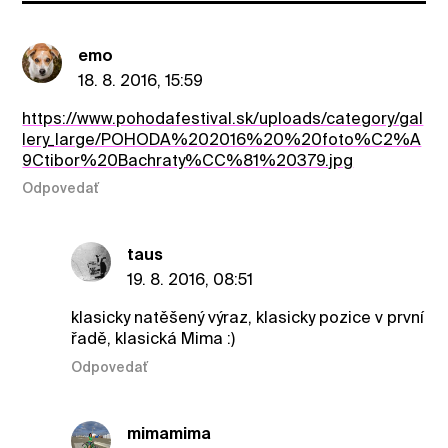
emo
18. 8. 2016, 15:59
https://www.pohodafestival.sk/uploads/category/gal
lery_large/POHODA%202016%20%20foto%C2%A
9Ctibor%20Bachraty%CC%81%20379.jpg
Odpovedať
taus
19. 8. 2016, 08:51
klasicky natěšený výraz, klasicky pozice v první
řadě, klasická Mima :)
Odpovedať
mimamima