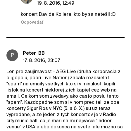
19. 8. 2016, 12:49
koncert Davida Kollera, kto by sa netešil :D
Odpovedať
Peter_BB
P
17. 8. 2016, 23:07
Len pre zaujimavost - AEG Live (druha korporacia z
oligopolu, popri Live Nation) zacala rozosielat
"spam" na emaily vsetkych kto si v minulosti kupili
listok na koncert niektorej z ich kapiel cez web na
email. Celkom som zvedavy, ako casto poslu tento
"spam". Kazdopadne som si v nom precital, ze oba
koncerty Sigur Ros v NYC (5. a 6. X.) su uz teraz
vypredane, a ze jeden z tych koncertov je v Radio
city music hall, co je mari sa mi najvacia "indoor
venue" v USA alebo dokonca na svete, ale mozno sa