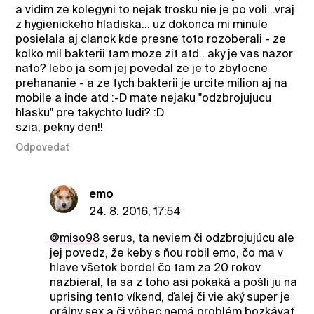
a vidim ze kolegyni to nejak trosku nie je po voli...vraj
z hygienickeho hladiska... uz dokonca mi minule
posielala aj clanok kde presne toto rozoberali - ze
kolko mil bakterii tam moze zit atd.. aky je vas nazor
nato? lebo ja som jej povedal ze je to zbytocne
prehananie - a ze tych bakterii je urcite milion aj na
mobile a inde atd :-D mate nejaku "odzbrojujucu
hlasku" pre takychto ludi? :D
szia, pekny den!!
Odpovedať
emo
24. 8. 2016, 17:54
@miso98
serus, ta neviem či odzbrojujúcu ale
jej povedz, že keby s ňou robil emo, čo ma v
hlave všetok bordel čo tam za 20 rokov
nazbieral, ta sa z toho asi pokaká a pošli ju na
uprising tento víkend, ďalej či vie aký super je
orálny sex a či vôbec nemá problém bozkávať