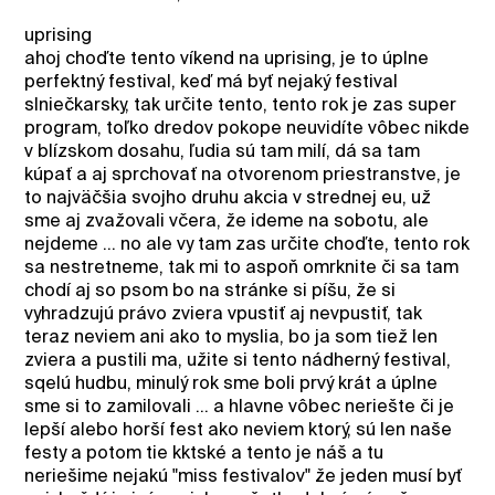
uprising
ahoj choďte tento víkend na uprising, je to úplne
perfektný festival, keď má byť nejaký festival
slniečkarsky, tak určite tento, tento rok je zas super
program, toľko dredov pokope neuvidíte vôbec nikde
v blízskom dosahu, ľudia sú tam milí, dá sa tam
kúpať a aj sprchovať na otvorenom priestranstve, je
to najväčšia svojho druhu akcia v strednej eu, už
sme aj zvažovali včera, že ideme na sobotu, ale
nejdeme ... no ale vy tam zas určite choďte, tento rok
sa nestretneme, tak mi to aspoň omrknite či sa tam
chodí aj so psom bo na stránke si píšu, že si
vyhradzujú právo zviera vpustiť aj nevpustiť, tak
teraz neviem ani ako to myslia, bo ja som tiež len
zviera a pustili ma, užite si tento nádherný festival,
sqelú hudbu, minulý rok sme boli prvý krát a úplne
sme si to zamilovali ... a hlavne vôbec neriešte či je
lepší alebo horší fest ako neviem ktorý, sú len naše
festy a potom tie kktské a tento je náš a tu
neriešime nejakú "miss festivalov" že jeden musí byť