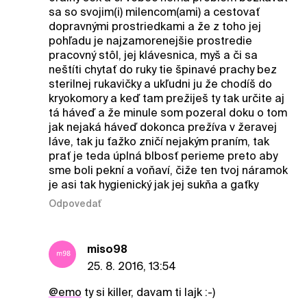
sa so svojim(i) milencom(ami) a cestovať
dopravnými prostriedkami a že z toho jej
pohľadu je najzamorenejšie prostredie
pracovný stôl, jej klávesnica, myš a či sa
neštíti chytať do ruky tie špinavé prachy bez
sterilnej rukavičky a ukľudni ju že chodíš do
kryokomory a keď tam prežiješ ty tak určite aj
tá háveď a že minule som pozeral doku o tom
jak nejaká háveď dokonca prežíva v žeravej
láve, tak ju ťažko zničí nejakým praním, tak
prať je teda úplná blbosť perieme preto aby
sme boli pekní a voňaví, čiže ten tvoj náramok
je asi tak hygienický jak jej sukňa a gaťky
Odpovedať
miso98
25. 8. 2016, 13:54
@emo
ty si killer, davam ti lajk :-)