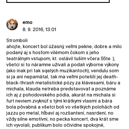
emo
8. 9. 2016, 13:01
Stromboli
ahojte, koncert bol úžasný, veľmi pekne, dobre a milo
podaný aj s hosťom vilémom čokom s jeho
teatrálnym vstupom, kt. oslávil tuším včera 55te :),
všetci si to náramne užívali a podali výborne výkony
(ako inak pri tak sqelých muzikantoch), vendulu som
si ja ani nepamätal, tak ma veľmi potešili jej death-
black-thrash metalistické pózy za klávesami, báru a
michala, klauda netreba predstavovať a poznáme
ich aj z pohodovského pódia, akurát na michala si
furt neviem zvyknúť s tými krátkymi vlasmi a bára
bola pôvabná a všetci boli vo všetkých polohách od
jazzu po metal, hĺbaví aj rozšantení, nasrdení, no
vždy silne emotívni, no pecka koncert, dva krát sme
ich vyvolali, publikum bolo očividne spokojné,