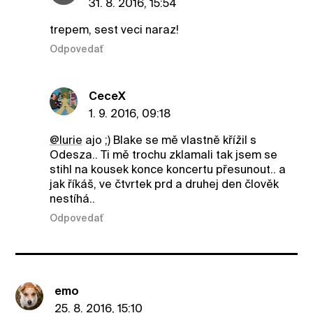
31. 8. 2016, 15:54
trepem, sest veci naraz!
Odpovedať
CeceX
1. 9. 2016, 09:18
@lurie
ajo ;) Blake se mě vlastně křížil s
Odesza.. Ti mě trochu zklamali tak jsem se
stihl na kousek konce koncertu přesunout.. a
jak říkáš, ve čtvrtek prd a druhej den člověk
nestíhá..
Odpovedať
emo
25. 8. 2016, 15:10