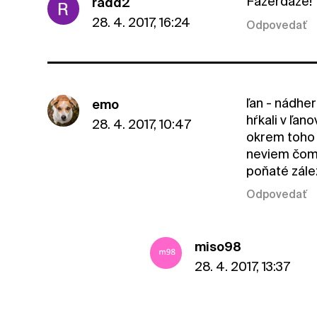
Fazerdaze!
radd2
28. 4. 2017, 16:24
Odpovedať
ľan - nádhe
emo
hŕkali v ľan
28. 4. 2017, 10:47
okrem toho 
neviem čom v
poňaté zále
Odpovedať
miso98
28. 4. 2017, 13:37