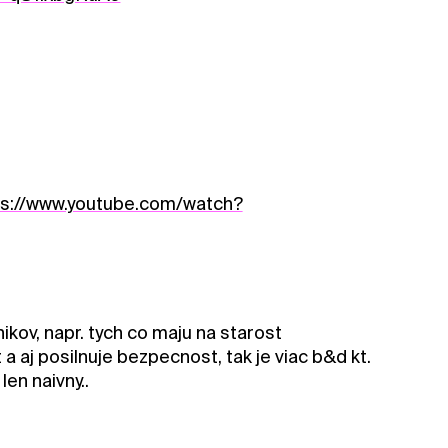
ps://www.youtube.com/watch?
kov, napr. tych co maju na starost
a aj posilnuje bezpecnost, tak je viac b&d kt.
en naivny..