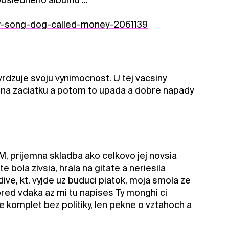
w-song-dog-called-money-2061139
vrdzuje svoju vynimocnost. U tej vacsiny
 na zaciatku a potom to upada a dobre napady
M, prijemna skladba ako celkovo jej novsia
e bola zivsia, hrala na gitate a neriesila
dive, kt. vyjde uz buduci piatok, moja smola ze
red vdaka az mi tu napises Ty monghi ci
 komplet bez politiky, len pekne o vztahoch a