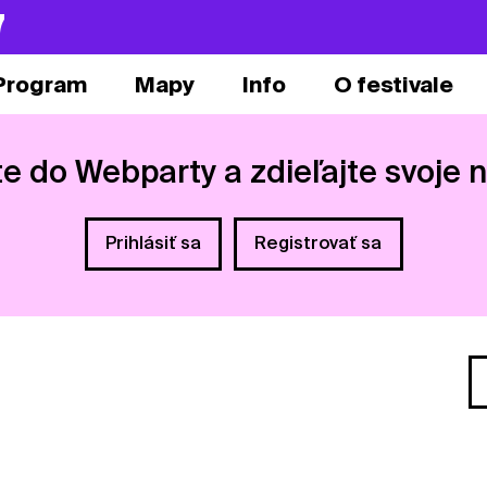
7
Program
Mapy
Info
O festivale
te do Webparty a zdieľajte svoje 
Prihlásiť sa
Registrovať sa