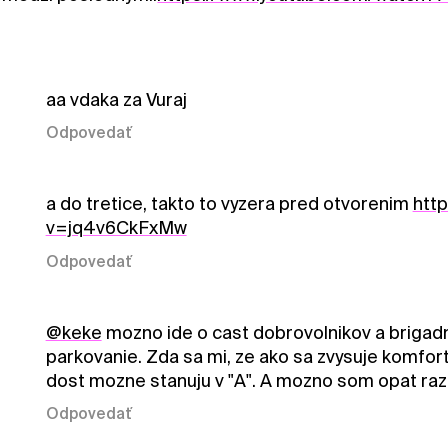
aa vdaka za Vuraj
Odpovedať
a do tretice, takto to vyzera pred otvorenim
htt
v=jq4v6CkFxMw
Odpovedať
@keke
mozno ide o cast dobrovolnikov a brigadni
parkovanie. Zda sa mi, ze ako sa zvysuje komfort 
dost mozne stanuju v "A". A mozno som opat raz l
Odpovedať