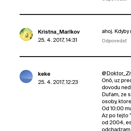
ahoj. Kdyby 
Kristna_Marlkov
25. 4. 2017, 14:31
Odpovedať
@Doktor_Zi
keke
Onô, uz pre
25. 4. 2017, 12:23
dovodu nedo
Dufam, ze s
osoby, ktor
Od 10:00 mu
Az po tejto
od 2004, es
odchadzam 