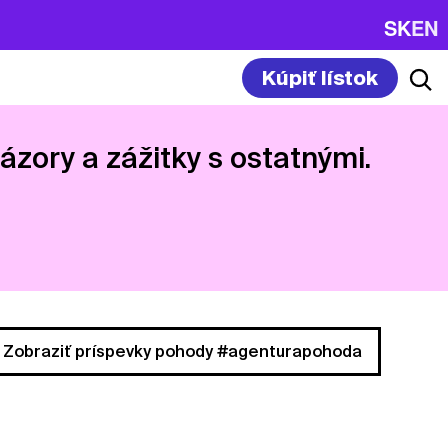
SK
EN
Kúpiť lístok
názory a zážitky s ostatnými.
Zobraziť príspevky pohody #agenturapohoda