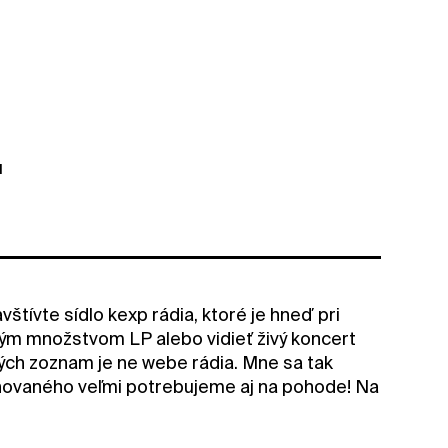
u
štívte sídlo kexp rádia, ktoré je hneď pri
kým množstvom LP alebo vidieť živý koncert
rých zoznam je ne webe rádia. Mne sa tak
enovaného veľmi potrebujeme aj na pohode! Na