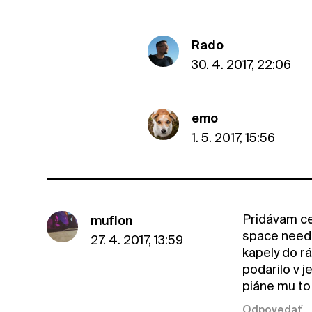
Rado
30. 4. 2017, 22:06
emo
1. 5. 2017, 15:56
Pridávam ces
muflon
space needl
27. 4. 2017, 13:59
kapely do r
podarilo v 
piáne mu to 
Odpovedať