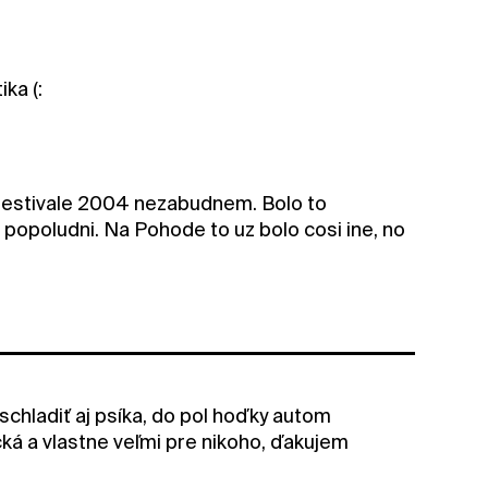
ika (:
 festivale 2004 nezabudnem. Bolo to
a popoludni. Na Pohode to uz bolo cosi ine, no
schladiť aj psíka, do pol hoďky autom
cká a vlastne veľmi pre nikoho, ďakujem