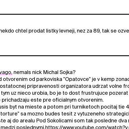
nekdo chtel prodat listky levneji, nez za 89, tak se ozve
vago
, nemals nick Michal Sojka?
d otvorenim od parkoviska "Opatovce" je v kemp zonach
statocnej pripravenosti organizatora udrzat volne fro
 tym uz nieco urobia, bo je to dost frustrujuce pozera
e prichadzaju este pre oficialnym otvorenim.
sis byt na mieste a potom pri turniketoch pocitaj tie 
 "torture" sa mozno budes tesit z vytuzeneho strategic
te aj do arealu Pod Sokolicami som tak posledne dva r
medzi poslednymi.
https://www.youtube.com/watch?