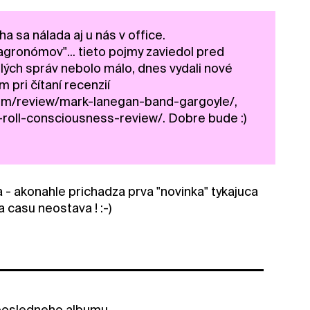
ha sa nálada aj u nás v office.
agronómov"... tieto pojmy zaviedol pred
elých správ nebolo málo, dnes vydali nové
pri čítaní recenzií
m/review/mark-lanegan-band-gargoyle/,
oll-consciousness-review/. Dobre bude :)
 - akonahle prichadza prva "novinka" tykajuca
 casu neostava ! :-)
posledneho albumu ...