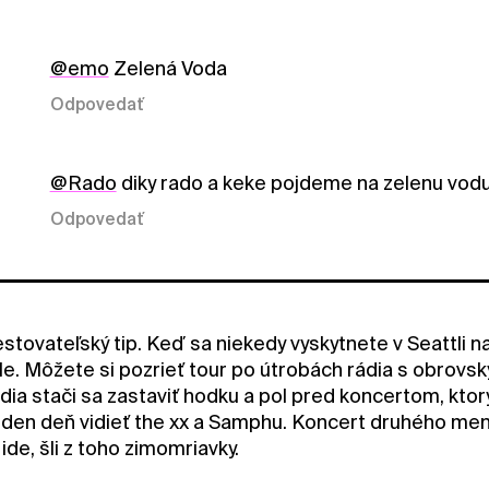
@emo
Zelená Voda
Odpovedať
@Rado
diky rado a keke pojdeme na zelenu vod
Odpovedať
tovateľský tip. Keď sa niekedy vyskytnete v Seattli nav
e. Môžete si pozrieť tour po útrobách rádia s obrovs
ádia stači sa zastaviť hodku a pol pred koncertom, kto
jeden deň vidieť the xx a Samphu. Koncert druhého m
ide, šli z toho zimomriavky.