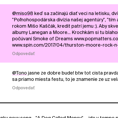
@miso98
keď sa začínajú diať veci na letisku, dví
"Poľnohospodárska divízia našej agentúry", "tím 
rokom Mišo Kaščák, kredit patrí jemu :). Aby skv
albumy Lanegan a Moore... Krochkám si tu blahom 
počúvaní Smoke of Dreams www.popmatters.co
www.spin.com/2017/04/thurston-moore-rock-n-r
Odpovedať
@Tono
jasne ze dobre bude! btw tot cista pravda
sa priamo miesta festu, to je znamenie ze uz vela
Odpovedať
nku novy song... "A Dog Called Money" ... ide v tempe 