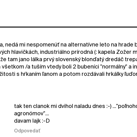
ra, nedá mi nespomenúť na alternatívne leto na hrade b
ových hlavičkách, industriálno prírodná (: kapela Zožer 
že tam jano lálka prvý slovenský blonďatý dredáč trep
šetkom /a tuším vtedy boli 2 bubeníci "normálny" a indu
žitosti s hŕkaním ľanom a potom rozdávali hrkálky ľuďo
tak ten clanok mi dvihol naladu dnes :-) ..."poľno
agronómov"...
davam lajk :-D
Odpovedať