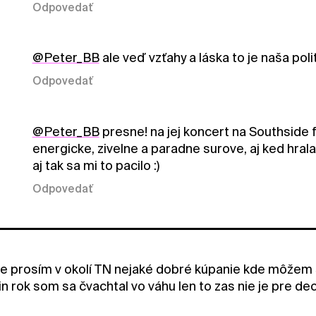
Odpovedať
@Peter_BB
ale veď vzťahy a láska to je naša polit
Odpovedať
@Peter_BB
presne! na jej koncert na Southside
energicke, zivelne a paradne surove, aj ked hral
aj tak sa mi to pacilo :)
Odpovedať
 je prosím v okolí TN nejaké dobré kúpanie kde môžem 
n rok som sa čvachtal vo váhu len to zas nie je pre de