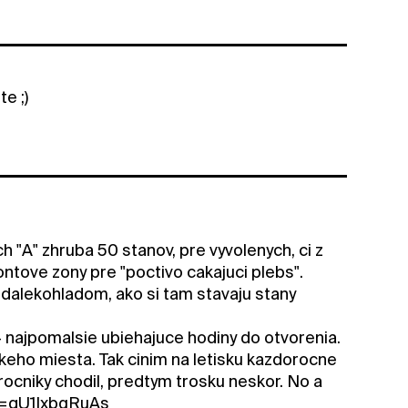
te ;)
 "A" zhruba 50 stanov, pre vyvolenych, ci z
ntove zony pre "poctivo cakajuci plebs".
t dalekohladom, ako si tam stavaju stany
4 najpomalsie ubiehajuce hodiny do otvorenia.
keho miesta. Tak cinim na letisku kazdorocne
ocniky chodil, predtym trosku neskor. No a
v=qU1IxbgRuAs