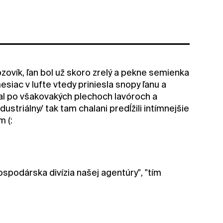
zovík, ľan bol už skoro zrelý a pekne semienka
mesiac v lufte vtedy priniesla snopy ľanu a
al po všakovakých plechoch lavóroch a
striálny/ tak tam chalani predĺžili intímnejšie
m (:
hospodárska divízia našej agentúry", "tím