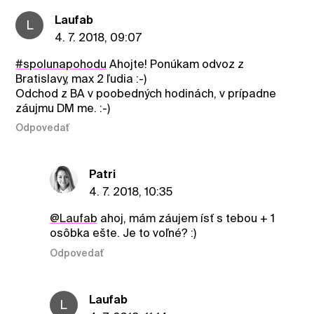
Laufab
L
4. 7. 2018, 09:07
#spolunapohodu
Ahojte! Ponúkam odvoz z
Bratislavy, max 2 ľudia :-)
Odchod z BA v poobedných hodinách, v prípadne
záujmu DM me. :-)
Odpovedať
Patri
4. 7. 2018, 10:35
@Laufab
ahoj, mám záujem ísť s tebou + 1
osôbka ešte. Je to voľné? :)
Odpovedať
Laufab
L