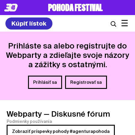
8. – 10.7.2027
☰
Kúpiť lístok
Prihláste sa alebo registrujte do
Webparty a zdieľajte svoje názory
a zážitky s ostatnými.
Prihlásiť sa
Registrovať sa
Webparty
— Diskusné fórum
Podmienky používania
Zobraziť príspevky pohody #agenturapohoda