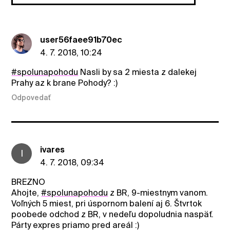
user56faee91b70ec
4. 7. 2018, 10:24
#spolunapohodu
Nasli by sa 2 miesta z dalekej
Prahy az k brane Pohody? :)
Odpovedať
ivares
I
4. 7. 2018, 09:34
BREZNO
Ahojte,
#spolunapohodu
z BR, 9-miestnym vanom.
Voľných 5 miest, pri úspornom balení aj 6. Štvrtok
poobede odchod z BR, v nedeľu dopoludnia naspäť.
Párty expres priamo pred areál :)