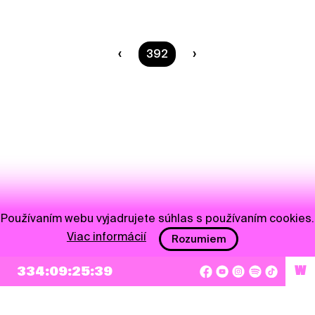
Ste na strane
392
Používaním webu vyjadrujete súhlas s používaním cookies.
Viac informácií
Rozumiem
NEWSLETTER
334:09:25:39
W
Prihlásiť sa