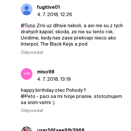
fugitive01
4. 7. 2018, 12:26
@Tono
Zrni uz dlhsie neboli, a asi nie su z tych
drahych kapiel, skoda, ze nie su tento rok..
Uvidime, kedy nas zase prekvapi nieco ako
Interpol, The Black Keys a pod
Odpovedať
miso98
4. 7. 2018, 13:19
happy birthday otec Pohody !!
@Peto - paci sa mi tvoje prianie, stotoznujem
sa snim velmi :)
Odpovedať
user56faee91b3968