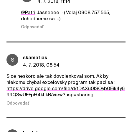
4. 7. 2018, 11:14
@Patri
Jasneeee :-) Volaj 0908 757 565,
dohodneme sa :-)
Odpovedať
skamatias
S
4. 7. 2018, 08:54
Sice neskoro ale tak dovolenkoval som. Ak by
niekomu chybal excelovsky program tak paci sa :
https://drive.google.com/file/d/1DAXu0ISOyb0Eik4y6
99Q3wUEFpH4kLkB/view?usp=sharing
Odpovedať