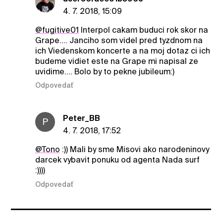
4. 7. 2018, 15:09
@fugitive01
Interpol cakam buduci rok skor na
Grape.... Janciho som videl pred tyzdnom na
ich Viedenskom koncerte a na moj dotaz ci ich
budeme vidiet este na Grape mi napisal ze
uvidime.... Bolo by to pekne jubileum:)
Odpovedať
Peter_BB
P
4. 7. 2018, 17:52
@Tono
:)) Mali by sme Misovi ako narodeninovy
darcek vybavit ponuku od agenta Nada surf
:))))
Odpovedať