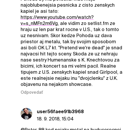
najoblubenejsia pesnicka z cisto zenskych
kapiel je asi tato:
https://www.youtube.com/watch?
v=s_nMFn2m6Vg,
ale vidim zo setlist.fm ze
hraju uz len par krat rocne v U.S., tak o tomto
uz nesnivam. Skor kedze Pohoda uz dava
priestor aj metalu, tak by svojim sposobom
asi boli OK L7 kt. "Pretend we're dead" je snad
najvacsi hit tejto sceny. Skoda ze uz nehraju
nase sestry Humenanske s K. Knechtovou za
bicimi, ich koncert sa mi velmi pacil. Realne
tipujem z U.S. zenskych kapiel snad Girlpool, a
este realnejsie nejaku inu "dvojclenku" z U.K.
objavenu na nejakom showcase.
Odpovedať
user56faee91b3968
18. 9. 2018, 15:04
@Peter_BB
ked nejaky metal na buducorocnej