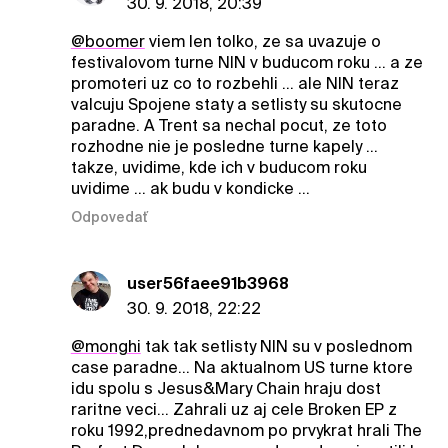
30. 9. 2018, 20:39
@boomer
viem len tolko, ze sa uvazuje o
festivalovom turne NIN v buducom roku ... a ze
promoteri uz co to rozbehli ... ale NIN teraz
valcuju Spojene staty a setlisty su skutocne
paradne. A Trent sa nechal pocut, ze toto
rozhodne nie je posledne turne kapely ...
takze, uvidime, kde ich v buducom roku
uvidime ... ak budu v kondicke ...
Odpovedať
user56faee91b3968
30. 9. 2018, 22:22
@monghi
tak tak setlisty NIN su v poslednom
case paradne... Na aktualnom US turne ktore
idu spolu s Jesus&Mary Chain hraju dost
raritne veci... Zahrali uz aj cele Broken EP z
roku 1992,prednedavnom po prvykrat hrali The