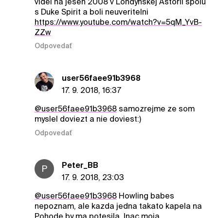
videl na jesen 2008 v Londynskej Astorii spolu
s Duke Spirit a boli neuveritelni
https://www.youtube.com/watch?v=5qM_YvB-
ZZw
Odpovedať
user56faee91b3968
17. 9. 2018, 16:37
@user56faee91b3968
samozrejme ze som
myslel doviezt a nie doviest:)
Odpovedať
Peter_BB
P
17. 9. 2018, 23:03
@user56faee91b3968
Howling babes
nepoznam, ale kazda jedna takato kapela na
Pohode by ma potesila. Inac moja