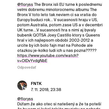
@floryss
The Bronx isli EU turne k poslednemu
velmi dobremu minolorocnemu albumu The
Bronx V toto leto tak neviem ci sa vratia do
Europy buduci rok... V sucasnosti hraju v US,
potom Australia, potom zase US a v decembri
UK turne....V sucasnosti hra s nimi aj byvaly
bubenik QOTSA Joey Castillo ktory s Queens
hral v ich najlepsom obdobi 2002-2012 a
urcite by ich bolo fajn mat na Pohode ale
otazkou je-kolko ludi ich u nas pozna?????
https://www.youtube.com/watch?
v=OIDvYvdgNbE
Odpovedať
FNTK
7. 11. 2018, 23:38
@floryss
Dúfam že ako otec si natešený a že ta poteší