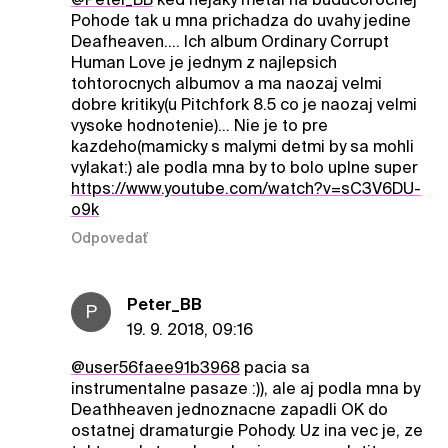
Pohode tak u mna prichadza do uvahy jedine
Deafheaven.... Ich album Ordinary Corrupt
Human Love je jednym z najlepsich
tohtorocnych albumov a ma naozaj velmi
dobre kritiky(u Pitchfork 8.5 co je naozaj velmi
vysoke hodnotenie)... Nie je to pre
kazdeho(mamicky s malymi detmi by sa mohli
vylakat:) ale podla mna by to bolo uplne super
https://www.youtube.com/watch?v=sC3V6DU-
o9k
Odpovedať
Peter_BB
P
19. 9. 2018, 09:16
@user56faee91b3968
pacia sa
instrumentalne pasaze :)), ale aj podla mna by
Deathheaven jednoznacne zapadli OK do
ostatnej dramaturgie Pohody. Uz ina vec je, ze