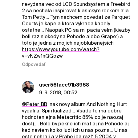
nevydana vec od LCD Soundsystem a Freebird
2 sa nechala inspirovat klasickym rockom a'la
Tom Petty.... Tym nechcem povedat ze Parquet
Courts je kapela ktora vykrada kapely
ostatne... Naopak PC sa mi pacia velmi(kiezby
boli raz niekedy na Pohode alebo Grape:) a
toto je jedna z mojich najoblubenejsich
https://www.youtube.com/watch?
v=vNZw1nQGozw
Odpovedať
user56faee91b3968
9. 9. 2018, 00:52
@Peter_BB
inak novy album And Nothing Hurt
vydali aj Spiritualized... Vsade to ma dobre
hodnotenie(na Metacritic 85% co je naozaj
dost).... Bolo by pekne ich mat aj na Pohode aj
ked neviem kolko ludi ich u nas pozna....U nas
este nehrali a v Prahe iba raz(1.5 2004 v