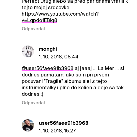
Perfect Drug alebo sa pred par dnami vratili k
tejto mojej srdcovke
https://www.youtube.com/watch?
v=Lqpdo1EBlq8
Odpovedať
monghi
1. 10. 2018, 08:44
@user56faee91b3968
aj jaaaj ... La Mer ... si
dodnes pamatam, ako som pri prvom
pocuvani "Fragile" albumu siel z tejto
instrumentalky uplne do kolien a deje sa tak
dodnes :)
Odpovedať
user56faee91b3968
1. 10. 2018, 15:27