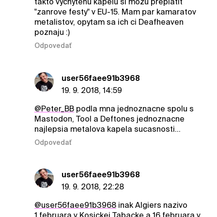
takto vychytenu kapelu si mozu preplatit
"zanrove festy" v EU-15. Mam par kamaratov
metalistov, opytam sa ich ci Deafheaven
poznaju :)
Odpovedať
user56faee91b3968
19. 9. 2018, 14:59
@Peter_BB
podla mna jednoznacne spolu s
Mastodon, Tool a Deftones jednoznacne
najlepsia metalova kapela sucasnosti...
Odpovedať
user56faee91b3968
19. 9. 2018, 22:28
@user56faee91b3968
inak Algiers nazivo
1.februara v Kosickej Tabacke a 16.februara v