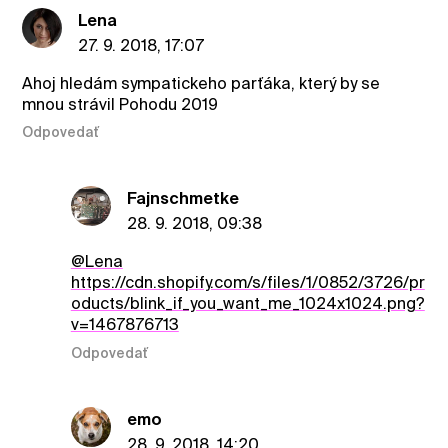
Lena
27. 9. 2018, 17:07
Ahoj hledám sympatickeho parťáka, který by se
mnou strávil Pohodu 2019
Odpovedať
Fajnschmetke
28. 9. 2018, 09:38
@Lena
https://cdn.shopify.com/s/files/1/0852/3726/pr
oducts/blink_if_you_want_me_1024x1024.png?
v=1467876713
Odpovedať
emo
28. 9. 2018, 14:20