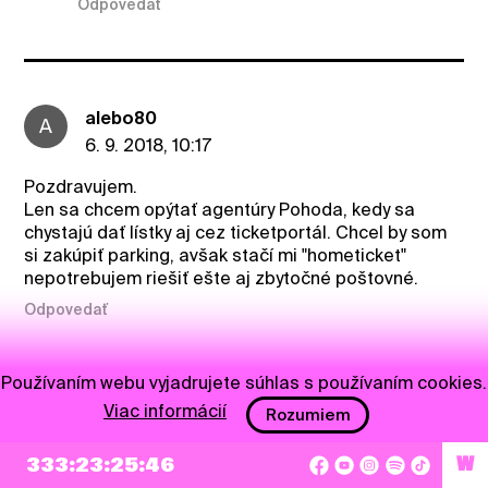
Odpovedať
alebo80
A
6. 9. 2018, 10:17
Pozdravujem.
Len sa chcem opýtať agentúry Pohoda, kedy sa
chystajú dať lístky aj cez ticketportál. Chcel by som
si zakúpiť parking, avšak stačí mi "hometicket"
nepotrebujem riešiť ešte aj zbytočné poštovné.
Odpovedať
ansh
Používaním webu vyjadrujete súhlas s používaním cookies.
6. 9. 2018, 10:22
Viac informácií
Rozumiem
@alebo80
ticketportal lístky už nebudú, ako
333:23:25:45
W
spomínajú v novinke. V novom shope pohody