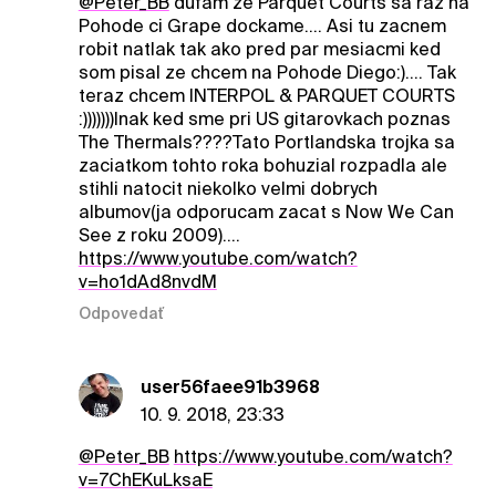
@Peter_BB
dufam ze Parquet Courts sa raz na
Pohode ci Grape dockame.... Asi tu zacnem
robit natlak tak ako pred par mesiacmi ked
som pisal ze chcem na Pohode Diego:).... Tak
teraz chcem INTERPOL & PARQUET COURTS
:)))))))Inak ked sme pri US gitarovkach poznas
The Thermals????Tato Portlandska trojka sa
zaciatkom tohto roka bohuzial rozpadla ale
stihli natocit niekolko velmi dobrych
albumov(ja odporucam zacat s Now We Can
See z roku 2009)....
https://www.youtube.com/watch?
v=ho1dAd8nvdM
Odpovedať
user56faee91b3968
10. 9. 2018, 23:33
@Peter_BB
https://www.youtube.com/watch?
v=7ChEKuLksaE