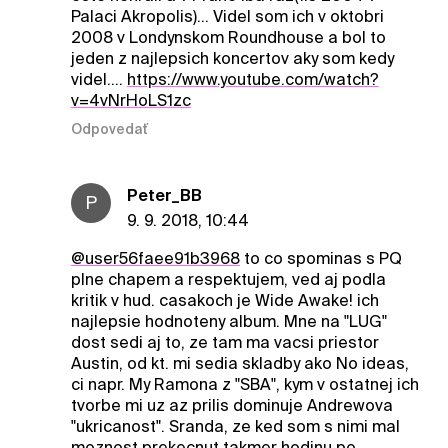
Palaci Akropolis)... Videl som ich v oktobri
2008 v Londynskom Roundhouse a bol to
jeden z najlepsich koncertov aky som kedy
videl....
https://www.youtube.com/watch?
v=4vNrHoLS1zc
Odpovedať
Peter_BB
P
9. 9. 2018, 10:44
@user56faee91b3968
to co spominas s PQ
plne chapem a respektujem, ved aj podla
kritik v hud. casakoch je Wide Awake! ich
najlepsie hodnoteny album. Mne na "LUG"
dost sedi aj to, ze tam ma vacsi priestor
Austin, od kt. mi sedia skladby ako No ideas,
ci napr. My Ramona z "SBA", kym v ostatnej ich
tvorbe mi uz az prilis dominuje Andrewova
"ukricanost". Sranda, ze ked som s nimi mal
moznost prekecnut takmer hodinu po