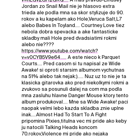
Jordan zo Snail Mail nie je hlasovo extra
trieda ale podla mna sa skor stylizuje do 90.
rokov a ku kapelam ako Hole,Veruca Salt,L7
alebo Babes In Toyland.... Courtney Love tiez
nebola dobra spevacka a ake fantasticke
skladby mali Hole pred dvadsiatimi rokmi
alebo nie????
https://www.youtube.com/watch?
v=v0CYB5V9e64.....
A este nieco k Parquet
Courts.... Pred casom si tu napisal ze Wide
Awake! si oproti starsim albumom vychutnas
na 51% alebo tak nejak:)..... Nuz uz to nie je ta
klasicka gitarovka ako pred niekolkymi rokmi a
zvukovo sa posunuli dalej na com ma podla
mna zasluhu hlavne Danger Mouse ktory tento
album produkoval.... Mne sa Wide Awake! paci
naopak velmi lebo kazda skladba znie uplne
inak....Almost Had To Start To A Fight
pripomina Pixies,titulna vec mi pride ako keby
ju natocili Talking Heads koncom
70.rokov,Violence mi pride ako nejaka