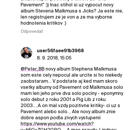
Pavement" :)) Inac stihol si uz vypocut novy
album Stevena Malkmusa s Jicks? Ja este nie,
len registrujem ze je von a ze ma vyborne
hodnotenia kritikov :)
Odpovedať
user56faee91b3968
8. 9. 2018, 15:05
@Peter_BB
novy album Stephena Malkmusa
som este cely nepocul ale urcite si ho niekedy
zaobstaram... V podstate aj ked mam skoro
vsetky albumy od Pavement od Malkmusa solo
mam len jeho prve dva solo pociny - eponymny
solo debut z roku 2001 a Pig Lib z roku
2003....A on mal vzdy pozitivne kritiky- ci uz s
Pavement alebo solo... Ale novy album znie
dobre aspon podla zivych vystupenii
https://www.youtube.com/watch?
v=hEGvZGH2GRQ....
A mas pravdu-Lindsey