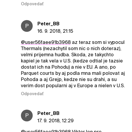
Odpovedať
Peter_BB
P
16. 9. 2018, 21:15
@user56faee91b3968
az teraz som si vypocul
Thermals (nezachytil som nic o nich doteraz),
velmi prijemna hudba. Skoda, ze takychto
kapiel je tak vela v U.S. (kedze odtial je tazsie
dostat ich na Pohodu) a nie v EU. A ano, po
Parquet courts by aj podla mna mali polovat aj
Pohoda a aj Grejp, kedze nie su drahi, a su
verim dost popularni aj v Europe a nielen v U.S.
Odpovedať
Peter_BB
P
17. 9. 2018, 12:29
@user56faee91b3968
Viktor len pre