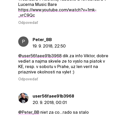
Lucerna Music Bare
https://www.youtube.com/watch?v=1mk-
_vrC9Qc
Odpovedať
Peter_BB
P
19. 9. 2018, 22:50
@user56faee91b3968
dik za info Viktor, dobre
vediet a najma skvele ze to vyslo na piatok v
KE, resp. v sobotu v Prahe, uz len verit na
priaznive okolnosti na vylet :)
Odpovedať
user56faee91b3968
20. 9. 2018, 00:01
@Peter_BB
niet za co...rado sa stalo