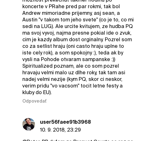
koncerte v PRahe pred par rokmi, tak bol
Andrew mimoriadne prijemny, asj sean, a
Austin "v takom tom jeho svete" (co je to, co mi
sedi na LUG). Ale urcite kvitujem, ze hudba PQ
ma svoj vyvoj, najma presne pokial ide o zvuk,
cim je kazdy album dost orginalny. Pozrel som
co za setlist hraju (oni casto hraju uplne to
iste cely rok), a som spokojny :), teda ak by
vysli na Pohode otvaram sampanske :))
Spiritualized poznam, ale co som pozrel
hravaju velmi malo uz dlhe roky, tak tam asi
nadej velmi nezije (kym PQ, skor ci neskor,
verim pridu "vo vacsom" tocit letne festy a
kluby do EU).
Odpovedať
user56faee91b3968
10. 9. 2018, 23:29