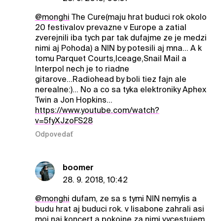
@monghi
The Cure(maju hrat buduci rok okolo
20 festivalov prevazne v Europe a zatial
zverejnili iba tych par tak dufajme ze je medzi
nimi aj Pohoda) a NIN by potesili aj mna... A k
tomu Parquet Courts,Iceage,Snail Mail a
Interpol nech je to riadne
gitarove...Radiohead by boli tiez fajn ale
nerealne:)... No a co sa tyka elektroniky Aphex
Twin a Jon Hopkins...
https://www.youtube.com/watch?
v=5fyXJzoFS28
Odpovedať
boomer
28. 9. 2018, 10:42
@monghi
dufam, ze sa s tymi NIN nemylis a
budu hrat aj buduci rok. v lisabone zahrali asi
moj naj koncert a pokojne za nimi vycestujem