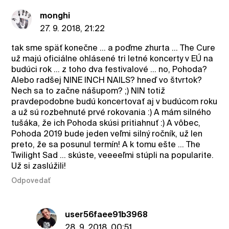
monghi
27. 9. 2018, 21:22
tak sme späť konečne ... a poďme zhurta ... The Cure
už majú oficiálne ohlásené tri letné koncerty v EÚ na
budúci rok ... z toho dva festivalové ... no, Pohoda?
Alebo radšej NINE INCH NAILS? hneď vo štvrtok?
Nech sa to začne nášupom? ;) NIN totiž
pravdepodobne budú koncertovať aj v budúcom roku
a už sú rozbehnuté prvé rokovania :) A mám silného
tušáka, že ich Pohoda skúsi pritiahnuť :) A vôbec,
Pohoda 2019 bude jeden veľmi silný ročník, už len
preto, že sa posunul termín! A k tomu ešte ... The
Twilight Sad ... skúste, veeeeľmi stúpli na popularite.
Už si zaslúžili!
Odpovedať
user56faee91b3968
28. 9. 2018, 00:51