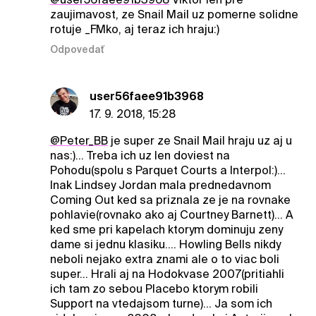
zaujimavost, ze Snail Mail uz pomerne solidne
rotuje _FMko, aj teraz ich hraju:)
Odpovedať
user56faee91b3968
17. 9. 2018, 15:28
@Peter_BB
je super ze Snail Mail hraju uz aj u
nas:)... Treba ich uz len doviest na
Pohodu(spolu s Parquet Courts a Interpol:)...
Inak Lindsey Jordan mala prednedavnom
Coming Out ked sa priznala ze je na rovnake
pohlavie(rovnako ako aj Courtney Barnett)... A
ked sme pri kapelach ktorym dominuju zeny
dame si jednu klasiku.... Howling Bells nikdy
neboli nejako extra znami ale o to viac boli
super... Hrali aj na Hodokvase 2007(pritiahli
ich tam zo sebou Placebo ktorym robili
Support na vtedajsom turne)... Ja som ich