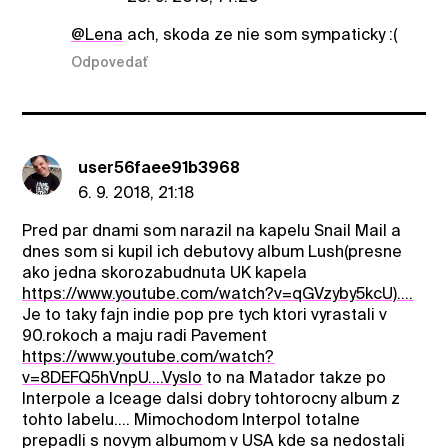
@Lena
ach, skoda ze nie som sympaticky :(
Odpovedať
user56faee91b3968
6. 9. 2018, 21:18
Pred par dnami som narazil na kapelu Snail Mail a
dnes som si kupil ich debutovy album Lush(presne
ako jedna skorozabudnuta UK kapela
https://www.youtube.com/watch?v=qGVzyby5kcU)....
Je to taky fajn indie pop pre tych ktori vyrastali v
90.rokoch a maju radi Pavement
https://www.youtube.com/watch?
v=8DEFQ5hVnpU....Vyslo
to na Matador takze po
Interpole a Iceage dalsi dobry tohtorocny album z
tohto labelu.... Mimochodom Interpol totalne
prepadli s novym albumom v USA kde sa nedostali