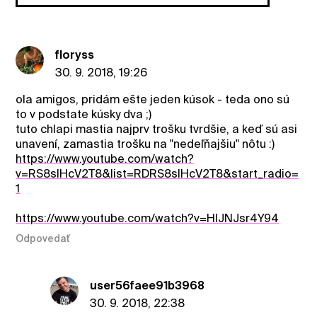
floryss
30. 9. 2018, 19:26
ola amigos, pridám ešte jeden kúsok - teda ono sú
to v podstate kúsky dva ;)
tuto chlapi mastia najprv trošku tvrdšie, a keď sú asi
unavení, zamastia trošku na "nedeľňajšiu" nôtu :)
https://www.youtube.com/watch?
v=RS8slHcV2T8&list=RDRS8slHcV2T8&start_radio=
1
https://www.youtube.com/watch?v=HIJNJsr4Y94
Odpovedať
user56faee91b3968
30. 9. 2018, 22:38