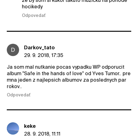
že by som si kukol takúto muzicku na pohode
hocikedy
Odpovedať
Darkov_tato
D
29. 9. 2018, 17:35
Ja som mal nutkanie pocas vypadku WP odporucit
album "Safe in the hands of love" od Yves Tumor.. pre
mna jeden z najlepsich albumov za poslednych par
rokov..
Odpovedať
keke
28. 9. 2018, 11:11