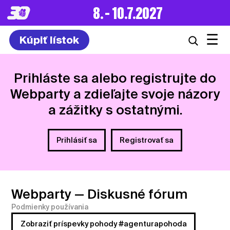
8. – 10.7.2027
☰
Kúpiť lístok
Prihláste sa alebo registrujte do
Webparty a zdieľajte svoje názory
a zážitky s ostatnými.
Prihlásiť sa
Registrovať sa
Webparty
— Diskusné fórum
Podmienky používania
Zobraziť príspevky pohody #agenturapohoda