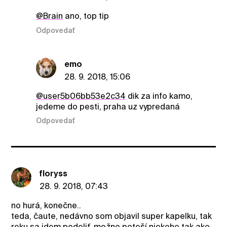
@Brain
ano, top tip
Odpovedať
emo
28. 9. 2018, 15:06
@user5b06bb53e2c34
dik za info kamo,
jedeme do pesti, praha uz vypredaná
Odpovedať
floryss
28. 9. 2018, 07:43
no hurá, konečne..
teda, čaute, nedávno som objavil super kapelku, tak
reku sa idem podeliť, možno poteší niekoho tak ako