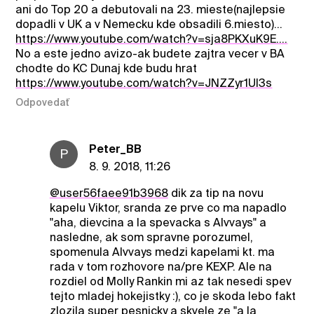
ani do Top 20 a debutovali na 23. mieste(najlepsie
dopadli v UK a v Nemecku kde obsadili 6.miesto)...
https://www.youtube.com/watch?v=sja8PKXuK9E....
No a este jedno avizo-ak budete zajtra vecer v BA
chodte do KC Dunaj kde budu hrat
https://www.youtube.com/watch?v=JNZZyr1Ul3s
Odpovedať
Peter_BB
P
8. 9. 2018, 11:26
@user56faee91b3968
dik za tip na novu
kapelu Viktor, sranda ze prve co ma napadlo
"aha, dievcina a la spevacka s Alvvays" a
nasledne, ak som spravne porozumel,
spomenula Alvvays medzi kapelami kt. ma
rada v tom rozhovore na/pre KEXP. Ale na
rozdiel od Molly Rankin mi az tak nesedi spev
tejto mladej hokejistky :), co je skoda lebo fakt
zlozila super pesnicky a skvele ze "a la