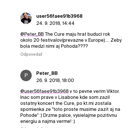
user56faee91b3968
24. 9. 2018, 14:44
@Peter_BB
The Cure maju hrat buduci rok
okolo 20 festivalov(prevazne v Europe).... Zeby
bola medzi nimi aj Pohoda????
Odpovedať
Peter_BB
P
26. 9. 2018, 18:00
@user56faee91b3968
v to pevne verim Viktor.
Inac som prave v Lisabone kde som zazil
ostatny koncert the Cure, po kt.mi zostala
spomienka ze "toto proste musime zazit aj na
Pohode" :) Drzme palce, vysielajme pozitivnu
energiu a najma verme! :)