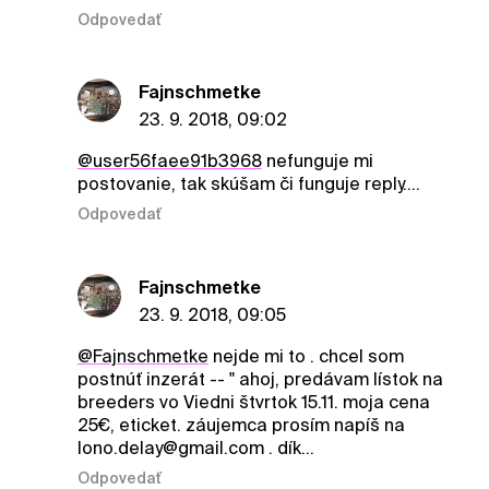
Odpovedať
Fajnschmetke
23. 9. 2018, 09:02
@user56faee91b3968
nefunguje mi
postovanie, tak skúšam či funguje reply....
Odpovedať
Fajnschmetke
23. 9. 2018, 09:05
@Fajnschmetke
nejde mi to . chcel som
postnúť inzerát -- " ahoj, predávam lístok na
breeders vo Viedni štvrtok 15.11. moja cena
25€, eticket. záujemca prosím napíš na
lono.delay@gmail.com . dík...
Odpovedať