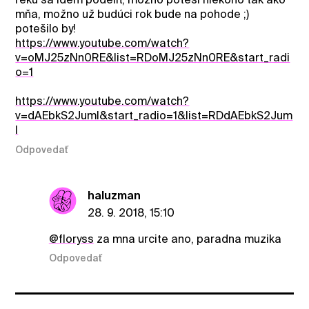
mňa, možno už budúci rok bude na pohode ;)
potešilo by!
https://www.youtube.com/watch?
v=oMJ25zNn0RE&list=RDoMJ25zNn0RE&start_radi
o=1
https://www.youtube.com/watch?
v=dAEbkS2JumI&start_radio=1&list=RDdAEbkS2Jum
I
Odpovedať
haluzman
28. 9. 2018, 15:10
@floryss
za mna urcite ano, paradna muzika
Odpovedať