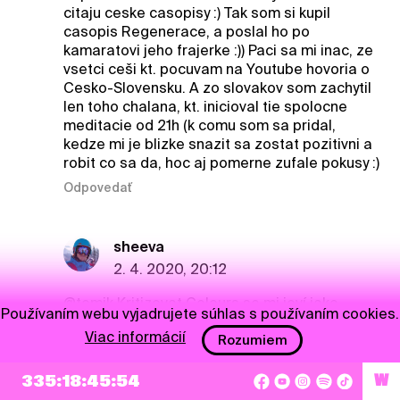
citaju ceske casopisy :) Tak som si kupil
casopis Regenerace, a poslal ho po
kamaratovi jeho frajerke :)) Paci sa mi inac, ze
vsetci ceši kt. pocuvam na Youtube hovoria o
Cesko-Slovensku. A zo slovakov som zachytil
len toho chalana, kt. inicioval tie spolocne
meditacie od 21h (k comu som sa pridal,
kedze mi je blizke snazit sa zostat pozitivni a
robit co sa da, hoc aj pomerne zufale pokusy :)
Odpovedať
sheeva
2. 4. 2020, 20:12
@tomik
Kritizovat Colours se mi jeví jako
Používaním webu vyjadrujete súhlas s používaním cookies.
zbytečné. Kombinace velkých jmen (a opravdu
Viac informácií
velkých - Cure, Killers, na které jiné festivaly
Rozumiem
nedosáhnou) a kvalitních menších či objevů je
v našem regionu unikátní. V kombinaci s
335:18:45:54
W
festivalovým areálem je to špička.