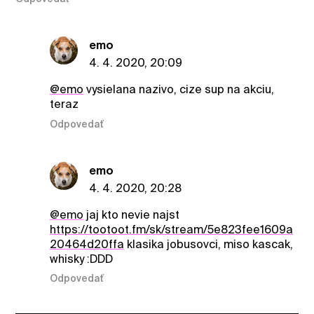
emo
4. 4. 2020, 20:09
@emo
vysielana nazivo, cize sup na akciu,
teraz
Odpovedať
emo
4. 4. 2020, 20:28
@emo
jaj kto nevie najst
https://tootoot.fm/sk/stream/5e823fee1609a
20464d20ffa
klasika jobusovci, miso kascak,
whisky :DDD
Odpovedať