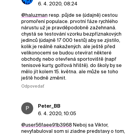
6. 4. 2020, 08:24
@haluzman
resp. půjde se (údajně) cestou
promoření populace. prvotní fáze rychlého
nárustu už je pravděpodobně zažehnaná.
chystá se testování vzorku bezpříznakových
jedinců (údajně 17 000 testů) aby se zjistilo,
kolik je reálně nakažených. ale ještě před
velikonocemi se budou otevírat některé
obchody, nebo otevřená sportoviště (např
tenisové kurty, golfová hřiště). do školy by se
mělo jít kolem 15. května. ale může se toho
ještě hodně změnit.
Odpovedať
Peter_BB
P
6. 4. 2020, 10:05
@user56faee91b3968
Neboj sa Viktor,
nevyfabuloval som si ziadne predstavy o tom,