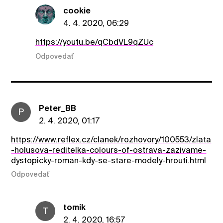
cookie
4. 4. 2020, 06:29
https://youtu.be/qCbdVL9qZUc
Odpovedať
Peter_BB
P
2. 4. 2020, 01:17
https://www.reflex.cz/clanek/rozhovory/100553/zlata
-holusova-reditelka-colours-of-ostrava-zazivame-
dystopicky-roman-kdy-se-stare-modely-hrouti.html
Odpovedať
tomik
T
2. 4. 2020, 16:57