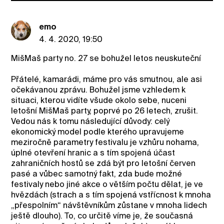
emo
4. 4. 2020, 19:50
MišMaš party no. 27 se bohužel letos neuskuteční
Přátelé, kamarádi, máme pro vás smutnou, ale asi
očekávanou zprávu. Bohužel jsme vzhledem k
situaci, kterou vidíte všude okolo sebe, nuceni
letošní MišMaš party, poprvé po 26 letech, zrušit.
Vedou nás k tomu následující důvody: celý
ekonomický model podle kterého upravujeme
meziročně parametry festivalu je vzhůru nohama,
úplné otevření hranic a s tím spojená účast
zahraničních hostů se zdá být pro letošní červen
pasé a vůbec samotný fakt, zda bude možné
festivaly nebo jiné akce o větším počtu dělat, je ve
hvězdách (strach a s tím spojená vstřícnost k mnoha
„přespolním“ návštěvníkům zůstane v mnoha lidech
ještě dlouho). To, co určitě víme je, že současná