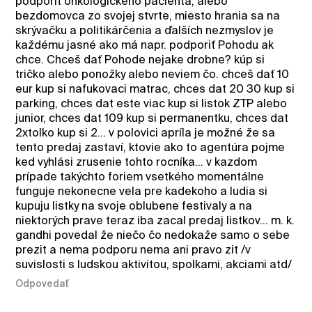
podporiť onkologického pacienta, alebo
bezdomovca zo svojej stvrte, miesto hrania sa na
skrývačku a politikárčenia a ďalších nezmyslov je
každému jasné ako má napr. podporiť Pohodu ak
chce. Chceš dať Pohode nejake drobne? kúp si
tričko alebo ponožky alebo neviem čo. chceš dať 10
eur kup si nafukovaci matrac, chces dat 20 30 kup si
parking, chces dat este viac kup si listok ZTP alebo
junior, chces dat 109 kup si permanentku, chces dat
2xtolko kup si 2... v polovici apríla je možné že sa
tento predaj zastaví, ktovie ako to agentúra pojme
ked vyhlási zrusenie tohto rocníka... v kazdom
prípade takýchto foriem vsetkého momentálne
funguje nekonecne vela pre kadekoho a ludia si
kupuju listky na svoje oblubene festivaly a na
niektorých prave teraz iba zacal predaj listkov... m. k.
gandhi povedal že niečo čo nedokaže samo o sebe
prezit a nema podporu nema ani pravo zit /v
suvislosti s ludskou aktivitou, spolkami, akciami atd/
Odpovedať