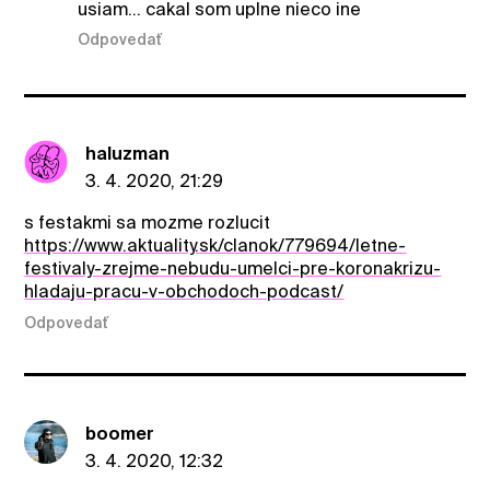
usiam... cakal som uplne nieco ine
Odpovedať
haluzman
3. 4. 2020, 21:29
s festakmi sa mozme rozlucit
https://www.aktuality.sk/clanok/779694/letne-
festivaly-zrejme-nebudu-umelci-pre-koronakrizu-
hladaju-pracu-v-obchodoch-podcast/
Odpovedať
boomer
3. 4. 2020, 12:32