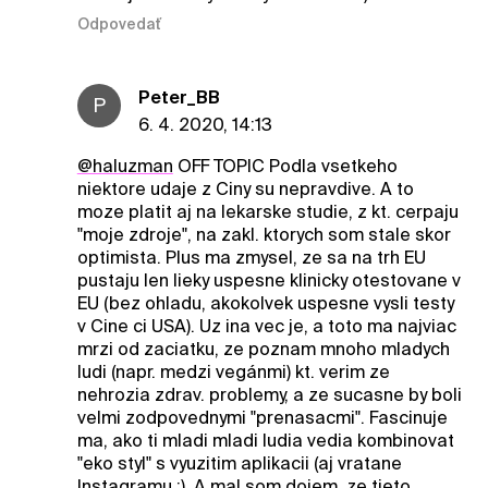
Odpovedať
Peter_BB
P
6. 4. 2020, 14:13
@haluzman
OFF TOPIC Podla vsetkeho
niektore udaje z Ciny su nepravdive. A to
moze platit aj na lekarske studie, z kt. cerpaju
"moje zdroje", na zakl. ktorych som stale skor
optimista. Plus ma zmysel, ze sa na trh EU
pustaju len lieky uspesne klinicky otestovane v
EU (bez ohladu, akokolvek uspesne vysli testy
v Cine ci USA). Uz ina vec je, a toto ma najviac
mrzi od zaciatku, ze poznam mnoho mladych
ludi (napr. medzi vegánmi) kt. verim ze
nehrozia zdrav. problemy, a ze sucasne by boli
velmi zodpovednymi "prenasacmi". Fascinuje
ma, ako ti mladi mladi ludia vedia kombinovat
"eko styl" s vyuzitim aplikacii (aj vratane
Instagramu :). A mal som dojem, ze tieto