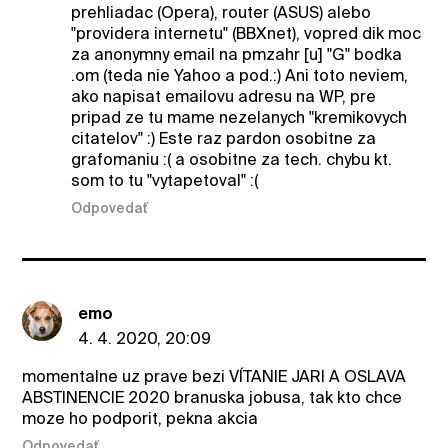
prehliadac (Opera), router (ASUS) alebo
"providera internetu" (BBXnet), vopred dik moc
za anonymny email na pmzahr [u] "G" bodka
.om (teda nie Yahoo a pod.:) Ani toto neviem,
ako napisat emailovu adresu na WP, pre
pripad ze tu mame nezelanych "kremikovych
citatelov" :) Este raz pardon osobitne za
grafomaniu :( a osobitne za tech. chybu kt.
som to tu "vytapetoval" :(
Odpovedať
emo
4. 4. 2020, 20:09
momentalne uz prave bezi VÍTANIE JARI A OSLAVA
ABSTINENCIE 2020 branuska jobusa, tak kto chce
moze ho podporit, pekna akcia
Odpovedať