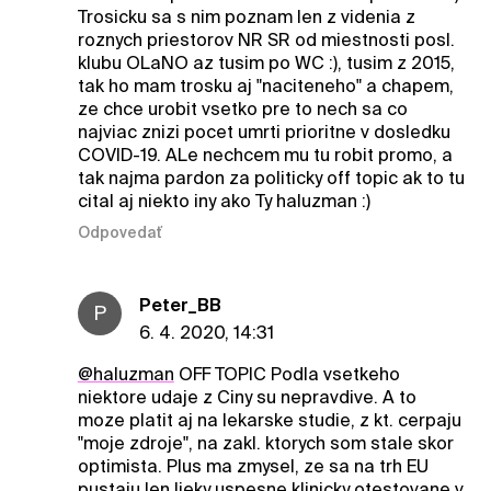
Trosicku sa s nim poznam len z videnia z
roznych priestorov NR SR od miestnosti posl.
klubu OLaNO az tusim po WC :), tusim z 2015,
tak ho mam trosku aj "naciteneho" a chapem,
ze chce urobit vsetko pre to nech sa co
najviac znizi pocet umrti prioritne v dosledku
COVID-19. ALe nechcem mu tu robit promo, a
tak najma pardon za politicky off topic ak to tu
cital aj niekto iny ako Ty haluzman :)
Odpovedať
Peter_BB
P
6. 4. 2020, 14:31
@haluzman
OFF TOPIC Podla vsetkeho
niektore udaje z Ciny su nepravdive. A to
moze platit aj na lekarske studie, z kt. cerpaju
"moje zdroje", na zakl. ktorych som stale skor
optimista. Plus ma zmysel, ze sa na trh EU
pustaju len lieky uspesne klinicky otestovane v