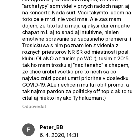
"archetypy" som videl v prvych radoch napr. aj
na koncerte Nada surf. Voci takymto ludom na
toto cele mrzi, nie voci mne. Ale zas mam
dojem, ze tito ludia maju aj akysi dar empatie
chapat m.i. aj to snad aj intuitivne, nielen
emotivne spravanie sa sucasneho premiera :)
Trosicku sa s nim poznam len z videnia z
roznych priestorov NR SR od miestnosti posl.
klubu OLaNO az tusim po WC :), tusim z 2015,
tak ho mam trosku aj "naciteneho" a chapem,
ze chce urobit vsetko pre to nech sa co
najviac znizi pocet umrti prioritne v dosledku
COVID-19. ALe nechcem mu tu robit promo, a
tak najma pardon za politicky off topic ak to tu
cital aj niekto iny ako Ty haluzman :)
Odpovedať
Peter_BB
P
6. 4. 2020, 14:31