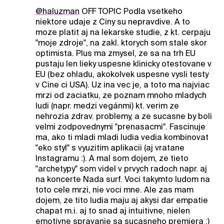
@haluzman
OFF TOPIC Podla vsetkeho
niektore udaje z Ciny su nepravdive. A to
moze platit aj na lekarske studie, z kt. cerpaju
"moje zdroje", na zakl. ktorych som stale skor
optimista. Plus ma zmysel, ze sa na trh EU
pustaju len lieky uspesne klinicky otestovane v
EU (bez ohladu, akokolvek uspesne vysli testy
v Cine ci USA). Uz ina vec je, a toto ma najviac
mrzi od zaciatku, ze poznam mnoho mladych
ludi (napr. medzi vegánmi) kt. verim ze
nehrozia zdrav. problemy, a ze sucasne by boli
velmi zodpovednymi "prenasacmi". Fascinuje
ma, ako ti mladi mladi ludia vedia kombinovat
"eko styl" s vyuzitim aplikacii (aj vratane
Instagramu :). A mal som dojem, ze tieto
"archetypy" som videl v prvych radoch napr. aj
na koncerte Nada surf. Voci takymto ludom na
toto cele mrzi, nie voci mne. Ale zas mam
dojem, ze tito ludia maju aj akysi dar empatie
chapat m.i. aj to snad aj intuitivne, nielen
emotivne spravanie sa sucasneho premiera :)