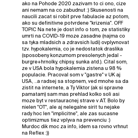
ako na Pohode 2020 zazivam to ci ono, cize
ani nemam na co zabudnut :) Skusenosti na
naucili zacat si robit prve fabulacie az potom,
ako su definitivne potvrdene "krizenia". OFF
TOPIC Na nete je dost info o tom, ze statistiky
umrti na COVID-19 moze zasadne (najma co
sa tyka mladsich a zdravsich ludi) ovplyvnovat
tzv. hypokalemia, co je nedostatok draslika
(sposobeny konzumom presolenych jedal -
burgre+hrnolky, chipsy, sunka atd.). Cital som,
ze v USA bola hypokalemia zistena u 98 %
populacie. Pracoval som v "gastre" v UK aj
USA, ..a radsej sa stopnem, ved mnohe sa da
zistit na internete, a Ty Viktor (ak si spravne
pamatam) sam mas prehlad kolko soli asi
moze byt v restauracnej strave v AT. Bolo by
nielen "OT", ale aj nelegalne sirit tu nejake
rady hoc len "implicitne", ale zas sucasne
optimizmus tiez vplyva na prevenciu :)
Murdoc dik moc za info, idem sa rovno vrhnut
na Reflex :))