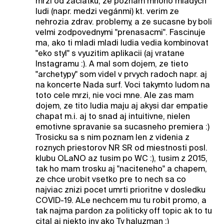
mrzi od zaciatku, ze poznam mnoho mladych
ludi (napr. medzi vegánmi) kt. verim ze
nehrozia zdrav. problemy, a ze sucasne by boli
velmi zodpovednymi "prenasacmi". Fascinuje
ma, ako ti mladi mladi ludia vedia kombinovat
"eko styl" s vyuzitim aplikacii (aj vratane
Instagramu :). A mal som dojem, ze tieto
"archetypy" som videl v prvych radoch napr. aj
na koncerte Nada surf. Voci takymto ludom na
toto cele mrzi, nie voci mne. Ale zas mam
dojem, ze tito ludia maju aj akysi dar empatie
chapat m.i. aj to snad aj intuitivne, nielen
emotivne spravanie sa sucasneho premiera :)
Trosicku sa s nim poznam len z videnia z
roznych priestorov NR SR od miestnosti posl.
klubu OLaNO az tusim po WC :), tusim z 2015,
tak ho mam trosku aj "naciteneho" a chapem,
ze chce urobit vsetko pre to nech sa co
najviac znizi pocet umrti prioritne v dosledku
COVID-19. ALe nechcem mu tu robit promo, a
tak najma pardon za politicky off topic ak to tu
cital aj niekto iny ako Ty haluzman :)