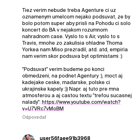
Tiez verim nebude treba Agenture ci uz
oznamenym umelcom nejako podsuvat, ze by
bolo potom super aby prisli na Pohodu ci solo
koncert do BA v nejakom rozumnom
nahradnom case. Vyslo to s Air, vyslo to s
Travis, mnohe zo zakulisia ohladne Thoma
Yorkea nam Miso prezradil, atd. atd, empiria
nam verim skor podsuva byt optimistami :)
"Podsuvat" verim budeme po konci
obmedzeni, na podnet Agentury :), moct aj
kadejake ceske, madarske, polske ci
ukrajinske kapely :)) Napr. aj tuto pre mna
atmosferou a aj castou textu "trefou sucasnej
nalady":
https://www.youtube.com/watch?
v=U7VRc7vMoBM
Odpovedať
user56faee91b3968