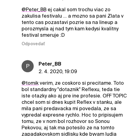
@Peter_BB
ej cakal som trochu viac zo
zakulisa festivalu ... a mozno sa pani Zlata v
tento cas pozastavi pozrie sa na lineup a
porozmysla aj nad tym kam kedysi kvalitny
festival smeruje :D
Odpovedať
Peter_BB
P
2. 4. 2020, 19:09
@tomik
verim, ze coskoro si precitame. Toto
bol standardny "dotaznik" Reflexu, teda tie
iste otazky ako aj pre ine profesie. OFF TOPIC
chcel som si dnes kupit Reflex v stanku, ale
mila pani predavacka mi povedala, ze sa
vypredal expresne rychlo. Hoc to pripisujem
tomu, ze v nom bol rozhovor so Sonou
Pekovou, aj tak ma potesilo ze na tomto
zapadakovskom sidlisku kde byvam ludia