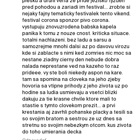
piesku a druhi veria ze pride jezisko tyzden
pred pohodou a zariadi im festival... zrobte si
nejaky fajny tematicky festivalek tento vikend.
festival corona sponzor pivo corona.
vystupuju znovuzrodena babska kapela
panika k tomu z nouze cnost. kriticka situace.
totalni nachlazeni. bez ladu a sarsu a
samozrejme mnohi dalsi az po davovu virozu
kde si zablacte s nimi ked zomries nic moc sa
nestane ziadny cierny den nebude dobra
nalada neprestane ved na kazeho to raz
prideee. vy ste boli niekedy aspon na kare.
tam sa spomina na cloveka na jeho zjeby
hovoria sa vtipne prihody z jeho zivota uz po
hodine sa ludia usmievaju a vsetci blizki
dakuju za tie krasne chvile ktore mali to
stastie s tymto clovekom prezit... a prvi
krestania aj zavrhli pohanske placky a tesili sa
so svojim bratom a sestrou ze uz dnes sa
stretnu so svojim nebezkym otcom. kus zivota
do toho umierania decka