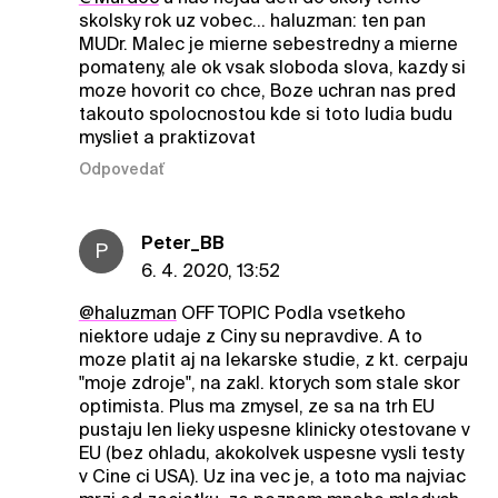
skolsky rok uz vobec... haluzman: ten pan
MUDr. Malec je mierne sebestredny a mierne
pomateny, ale ok vsak sloboda slova, kazdy si
moze hovorit co chce, Boze uchran nas pred
takouto spolocnostou kde si toto ludia budu
mysliet a praktizovat
Odpovedať
Peter_BB
P
6. 4. 2020, 13:52
@haluzman
OFF TOPIC Podla vsetkeho
niektore udaje z Ciny su nepravdive. A to
moze platit aj na lekarske studie, z kt. cerpaju
"moje zdroje", na zakl. ktorych som stale skor
optimista. Plus ma zmysel, ze sa na trh EU
pustaju len lieky uspesne klinicky otestovane v
EU (bez ohladu, akokolvek uspesne vysli testy
v Cine ci USA). Uz ina vec je, a toto ma najviac