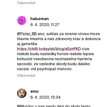
Odpovedať
haluzman
6. 4. 2020, 11:27
@Peter_BB
ano, suhlas za sirenie virusu moze
hlavne imunita a nas zdravony stav a dokonca
aj genetika
https://chilli.today/sk/blog/a5znFKD
cize
niekde budu nasledky horsie niekde lepsie.
bohuzial vseobecna nezmyselna hysteria
sposobi, ze vysledne skody budu daleko
vacsie. vid psychopat matovic.
Odpovedať
emo
6. 4. 2020, 13:34
@Murdoc
u nas nejdu deti do skoly tento