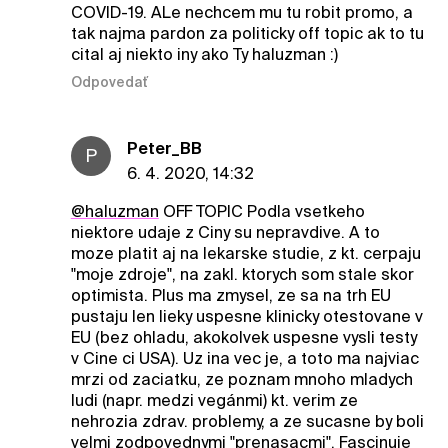
COVID-19. ALe nechcem mu tu robit promo, a
tak najma pardon za politicky off topic ak to tu
cital aj niekto iny ako Ty haluzman :)
Odpovedať
Peter_BB
P
6. 4. 2020, 14:32
@haluzman
OFF TOPIC Podla vsetkeho
niektore udaje z Ciny su nepravdive. A to
moze platit aj na lekarske studie, z kt. cerpaju
"moje zdroje", na zakl. ktorych som stale skor
optimista. Plus ma zmysel, ze sa na trh EU
pustaju len lieky uspesne klinicky otestovane v
EU (bez ohladu, akokolvek uspesne vysli testy
v Cine ci USA). Uz ina vec je, a toto ma najviac
mrzi od zaciatku, ze poznam mnoho mladych
ludi (napr. medzi vegánmi) kt. verim ze
nehrozia zdrav. problemy, a ze sucasne by boli
velmi zodpovednymi "prenasacmi". Fascinuje