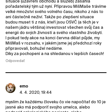
situace (uzavření obchodů a služeb) zasáhla
pořadatelský tým už nyní. Přípravou MišMaše trávíme
velké množství svého volného času, nikoho z nás to
ani částečně neživí. Takže po zlepšení situace
budou muset ti z nás, kteří jsou OSVČ (a těch je v
našem jádru většina) investovat všechen svůj čas a
energii do svých živností a svého vlastního živobytí.
I pokud tedy akce na konci června dělat půjde, my
MišMaš v rozsahu, v jakém jsme jej předchozí roky
připravovali, bohužel nedáme.
Díky za pochopení a na shledanou v lepších časech!
Odpovedať
emo
4. 4. 2020, 19:44
myslím že každému človeku čo vie napočítať do 10 je
jasné ako má podporiť svojho umelca, alebo