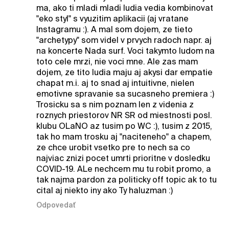
ma, ako ti mladi mladi ludia vedia kombinovat
"eko styl" s vyuzitim aplikacii (aj vratane
Instagramu :). A mal som dojem, ze tieto
"archetypy" som videl v prvych radoch napr. aj
na koncerte Nada surf. Voci takymto ludom na
toto cele mrzi, nie voci mne. Ale zas mam
dojem, ze tito ludia maju aj akysi dar empatie
chapat m.i. aj to snad aj intuitivne, nielen
emotivne spravanie sa sucasneho premiera :)
Trosicku sa s nim poznam len z videnia z
roznych priestorov NR SR od miestnosti posl.
klubu OLaNO az tusim po WC :), tusim z 2015,
tak ho mam trosku aj "naciteneho" a chapem,
ze chce urobit vsetko pre to nech sa co
najviac znizi pocet umrti prioritne v dosledku
COVID-19. ALe nechcem mu tu robit promo, a
tak najma pardon za politicky off topic ak to tu
cital aj niekto iny ako Ty haluzman :)
Odpovedať