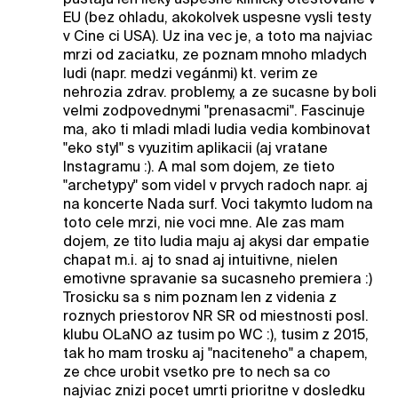
EU (bez ohladu, akokolvek uspesne vysli testy
v Cine ci USA). Uz ina vec je, a toto ma najviac
mrzi od zaciatku, ze poznam mnoho mladych
ludi (napr. medzi vegánmi) kt. verim ze
nehrozia zdrav. problemy, a ze sucasne by boli
velmi zodpovednymi "prenasacmi". Fascinuje
ma, ako ti mladi mladi ludia vedia kombinovat
"eko styl" s vyuzitim aplikacii (aj vratane
Instagramu :). A mal som dojem, ze tieto
"archetypy" som videl v prvych radoch napr. aj
na koncerte Nada surf. Voci takymto ludom na
toto cele mrzi, nie voci mne. Ale zas mam
dojem, ze tito ludia maju aj akysi dar empatie
chapat m.i. aj to snad aj intuitivne, nielen
emotivne spravanie sa sucasneho premiera :)
Trosicku sa s nim poznam len z videnia z
roznych priestorov NR SR od miestnosti posl.
klubu OLaNO az tusim po WC :), tusim z 2015,
tak ho mam trosku aj "naciteneho" a chapem,
ze chce urobit vsetko pre to nech sa co
najviac znizi pocet umrti prioritne v dosledku