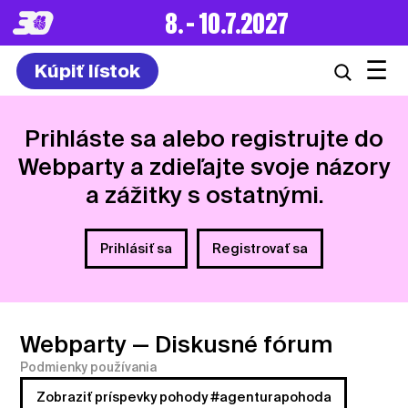
8. – 10.7.2027
☰
Kúpiť lístok
Prihláste sa alebo registrujte do
Webparty a zdieľajte svoje názory
a zážitky s ostatnými.
Prihlásiť sa
Registrovať sa
Webparty
— Diskusné fórum
Podmienky používania
Zobraziť príspevky pohody #agenturapohoda