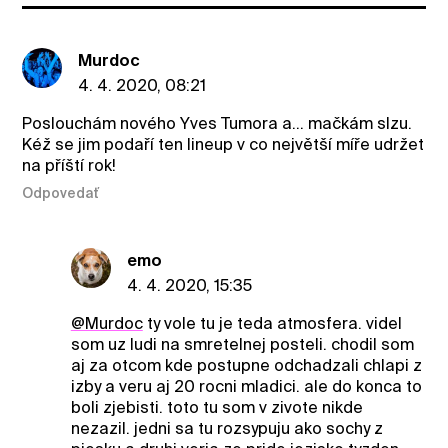
Murdoc
4. 4. 2020, 08:21
Poslouchám nového Yves Tumora a... mačkám slzu.
Kéž se jim podaří ten lineup v co největší míře udržet
na příští rok!
Odpovedať
emo
4. 4. 2020, 15:35
@Murdoc
ty vole tu je teda atmosfera. videl
som uz ludi na smretelnej posteli. chodil som
aj za otcom kde postupne odchadzali chlapi z
izby a veru aj 20 rocni mladici. ale do konca to
boli zjebisti. toto tu som v zivote nikde
nezazil. jedni sa tu rozsypuju ako sochy z