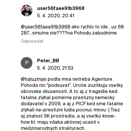
user56faee91b3968
5. 4. 2020, 20:41
@user56faee91b3968
ako rychlo to ide...uz 68
287...smutne nie????na Pohodu zabudnime
Odpovedať
Peter_BB
P
5. 4. 2020, 21:53
@haluzman
podla mna netreba Agenture
Pohoda nic "podsuvat". Urcite zuzitkuju vsetky
obrovske skusenosti. A to aj z tragedie ked
fatalne zlyhal pomerne prestizny nemecky
dodavatel v 2009, a aj z PICF ked sme fatalne
zlyhali ne-prestizni ludia pocnuc mnou :( Tiez
aj znalost SK prostredia, a aj vsetko know-
how kt. maju vdaka aktivnej ucasti v
medzinarodnych strukturach.