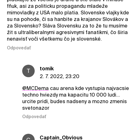
fňuk, asi za politicku propagandu mladeže
mimovladky z USA malo platia. Slovenske vlajky kde
su na pohode, či sa hanbite za krajanov Slovákov a
za Slovensko? Sláva Slovensku za to že tu musíme
žit s ultraliberalnymi agresivnymi fanatikmi, čo širia
nenavisť voči všetkemu čo je slovenské.
Odpovedať
tomik
T
2. 7. 2022, 23:20
@MCDema
cau arena kde vystupia najvacsie
techno hviezdy ma kapacitu 10 000 ludi...
urcite pridi, budes nadseny a mozno zmenis
svetonazor
Odpovedať
Captain_Obvious
C