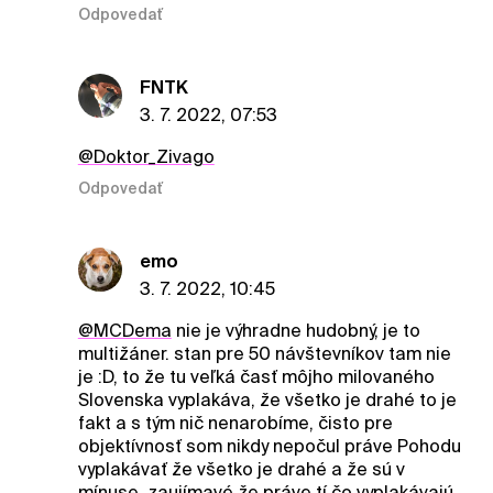
Odpovedať
FNTK
3. 7. 2022, 07:53
@Doktor_Zivago
Odpovedať
emo
3. 7. 2022, 10:45
@MCDema
nie je výhradne hudobný, je to
multižáner. stan pre 50 návštevníkov tam nie
je :D, to že tu veľká časť môjho milovaného
Slovenska vyplakáva, že všetko je drahé to je
fakt a s tým nič nenarobíme, čisto pre
objektívnosť som nikdy nepočul práve Pohodu
vyplakávať že všetko je drahé a že sú v
mínuse, zaujímavé že práve tí čo vyplakávajú,