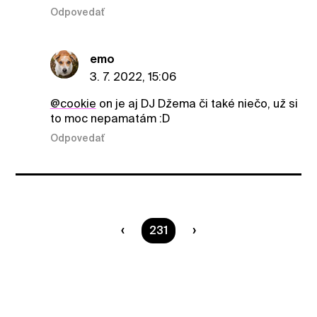
Odpovedať
emo
3. 7. 2022, 15:06
@cookie
on je aj DJ Džema či také niečo, už si
to moc nepamatám :D
Odpovedať
Ste na strane
231