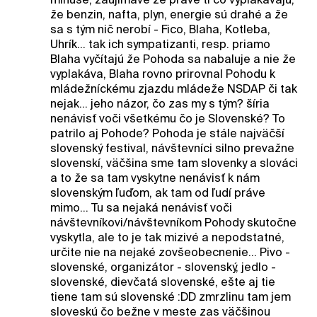
že benzin, nafta, plyn, energie sú drahé a že
sa s tým nič nerobí - Fico, Blaha, Kotleba,
Uhrík... tak ich sympatizanti, resp. priamo
Blaha vyčítajú že Pohoda sa nabaluje a nie že
vyplakáva, Blaha rovno prirovnal Pohodu k
mládežníckému zjazdu mládeže NSDAP či tak
nejak... jeho názor, čo zas my s tým? šíria
nenávisť voči všetkému čo je Slovenské? To
patrilo aj Pohode? Pohoda je stále najväčší
slovenský festival, návštevníci silno prevažne
slovenskí, väčšina sme tam slovenky a slováci
a to že sa tam vyskytne nenávisť k nám
slovenským ľuďom, ak tam od ľudí práve
mimo... Tu sa nejaká nenávisť voči
návštevníkovi/návštevníkom Pohody skutočne
vyskytla, ale to je tak mizivé a nepodstatné,
určite nie na nejaké zovšeobecnenie... Pivo -
slovenské, organizátor - slovenský, jedlo -
slovenské, dievčatá slovenské, ešte aj tie
tiene tam sú slovenské :DD zmrzlinu tam jem
sloveskú čo bežne v meste zas väčšinou