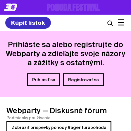
8. – 10.7.2027
☰
Kúpiť lístok
Prihláste sa alebo registrujte do
Webparty a zdieľajte svoje názory
a zážitky s ostatnými.
Prihlásiť sa
Registrovať sa
Webparty
— Diskusné fórum
Podmienky používania
Zobraziť príspevky pohody #agenturapohoda