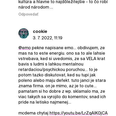
kultúra a hlavne to najdôležitejšie - to čo robí
národ národom ...
Odpovedať
cookie
3. 7. 2022, 11:19
@emo
pekne napisane emo... obdivujem, ze
mas na to este energiu. ono sa to ale lahsie
vstrebava, ked si uvedomis, ze sa VELA krat
bavis s ludmi s lahkou mentalnou
retardaciou/psychickou poruchou... to je
potom tazko diskutovat, ked su tupi jak
poleno alebo maju defekt. tuto janci je stara
znama firma. on je mimo, az je to cute...
pamatam si ho dobre z wp. sklamalo ma, ze
viac takych sa vyrojilo do komentov, snad ich
pride na letisko najmenej...
mcdema chytaj
https://youtu.be/LrZqAlK0jCA