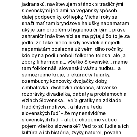
jadranskú, navštevujem stánok s tradičnými
slovenskými jedlami na vegánsky spôsob...
dalej podpecníky, oštiepky, Michal roky sa
snaží mať tam bryndzove halušky, napamatam
aký je tam problém s hygienou či kým... práve
zahraniční návštevníci sa ma pýtajú čo to je za
jedlo, že také niečo nikdy nevideli a nejedli...
nepamätám posledné už veľmi dlho ročníky,
kde by na podiu neboli folkorne telesa, ale ja
zbory, filharmonia... všetko Slovenské... máme
tam folklor náš, slovenskú vážnu hudbu... a
samozrejme kroje, prekáračky, fujarky,
ozembuchy, koncovky, dvojačky, doby,
cimbalovka, dychovka dokonca, sloveské
rozprávky, divadielka, dabaty a problémoch a
víziach Slovenska... veľa grafiky na základe
tradičných motívov... a hlavne teda
slovenských ľudí - že my nenávidíme
slovenských ľudí - alebo chápeme vôbec
pojem všetko slovenské? Ved to sú ľudia a ich
kultúra a ich história, zvyky, naturel, povaha,