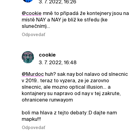
3. 7. 2022, 16:26
@cookie
mně to připadá že kontejnery jsou na
místě NAY a NAY je blíž ke středu (ke
slunečním)...
Odpovedať
cookie
3. 7. 2022, 16:48
@Murdoc
huh? sak nay bol nalavo od slnecnic
v 2019.. teraz to vyzera, ze je zarovno
slnecnic, ale mozno optical illusion… a
kontajnery su napravo od nay v tej zakrute,
ohranicene runwayom
boli ma hlava z tejto debaty :D dajte nam
mapku!!!
Odpovedať