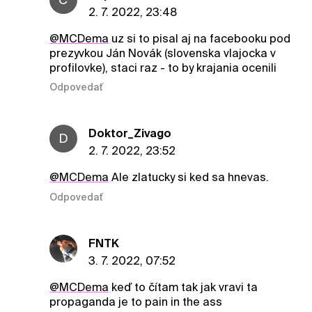
2. 7. 2022, 23:48
@MCDema
uz si to pisal aj na facebooku pod
prezyvkou Ján Novák (slovenska vlajocka v
profilovke), staci raz - to by krajania ocenili
Odpovedať
Doktor_Zivago
D
2. 7. 2022, 23:52
@MCDema
Ale zlatucky si ked sa hnevas.
Odpovedať
FNTK
3. 7. 2022, 07:52
@MCDema
keď to čítam tak jak vravi ta
propaganda je to pain in the ass