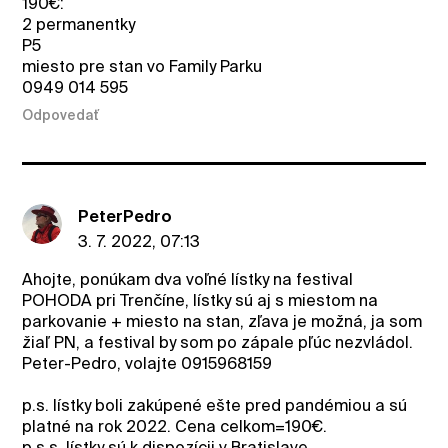
190€:
2 permanentky
P5
miesto pre stan vo Family Parku
0949 014 595
Odpovedať
PeterPedro
3. 7. 2022, 07:13
Ahojte, ponúkam dva voľné lístky na festival
POHODA pri Trenčíne, lístky sú aj s miestom na
parkovanie + miesto na stan, zľava je možná, ja som
žiaľ PN, a festival by som po zápale pľúc nezvládol.
Peter-Pedro, volajte 0915968159
p.s. lístky boli zakúpené ešte pred pandémiou a sú
platné na rok 2022. Cena celkom=190€.
p.s.s. lístky sú k dispozícii v Bratislave