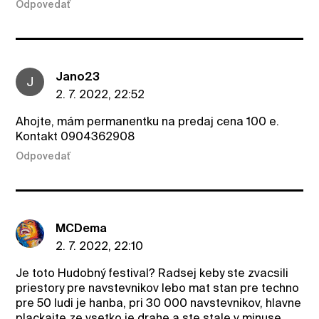
Odpovedať
Jano23
J
2. 7. 2022, 22:52
Ahojte, mám permanentku na predaj cena 100 e.
Kontakt 0904362908
Odpovedať
MCDema
2. 7. 2022, 22:10
Je toto Hudobný festival? Radsej keby ste zvacsili
priestory pre navstevnikov lebo mat stan pre techno
pre 50 ludi je hanba, pri 30 000 navstevnikov, hlavne
plackajte ze vsetko je drahe a ste stale v minuse