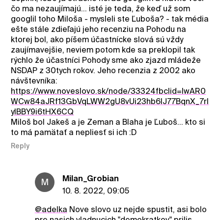
čo ma nezaujímajú... isté je teda, že keď už som
googlil toho Miloša - mysleli ste Ľuboša? - tak média
ešte stále zdieľajú jeho recenziu na Pohodu na
ktorej bol, ako píšem účastnícke slová sú vždy
zaujímavejšie, neviem potom kde sa preklopil tak
rýchlo že účastníci Pohody sme ako zjazd mládeže
NSDAP z 30tych rokov. Jeho recenzia z 2002 ako
návštevníka:
https://www.noveslovo.sk/node/33324fbclid=IwAR0
WCw84aJRf13GbVqLWW2gU8vUi23hb6IJ77BqnX_7rI
yIBBY9i6tHX6CQ
Miloš bol Jakeš a je Zeman a Blaha je Ľuboš... kto si
to má pamätať a nepliesť si ich :D
Reply
Milan_Grobian
M
10. 8. 2022, 09:05
@adelka
Nove slovo uz nejde spustit, asi bolo
pre nasich vladnucich "demokratkov" prilis