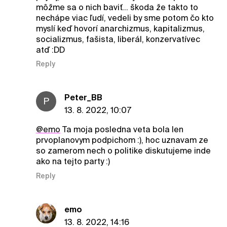
môžme sa o nich baviť... škoda že takto to
nechápe viac ľudí, vedeli by sme potom čo kto
myslí keď hovorí anarchizmus, kapitalizmus,
socializmus, fašista, liberál, konzervatívec
atď :DD
Reply
Peter_BB
P
13. 8. 2022, 10:07
@emo
Ta moja posledna veta bola len
prvoplanovym podpichom :), hoc uznavam ze
so zamerom nech o politike diskutujeme inde
ako na tejto party :)
Reply
emo
13. 8. 2022, 14:16