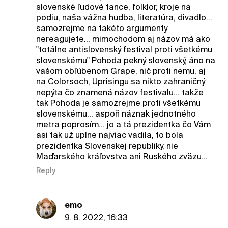
slovenské ľudové tance, folklor, kroje na
podiu, naša vážna hudba, literatúra, divadlo...
samozrejme na takéto argumenty
nereagujete... mimochodom aj názov má ako
"totálne antislovenský festival proti všetkému
slovenskému" Pohoda pekný slovenský, áno na
vašom obľúbenom Grape, nič proti nemu, aj
na Colorsoch, Uprisingu sa nikto zahraničný
nepýta čo znamená názov festivalu... takže
tak Pohoda je samozrejme proti všetkému
slovenskému... aspoň náznak jednotného
metra poprosím... jo a tá prezidentka čo Vám
asi tak už uplne najviac vadila, to bola
prezidentka Slovenskej republiky, nie
Maďarského kráľovstva ani Ruského zväzu...
Reply
emo
9. 8. 2022, 16:33