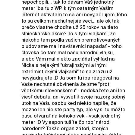
nepochopili... tak to dávam Váš jednotný
meter iba tu z WP, k tým ostatným Vašim
internet aktivitám to sa ani nevyjadrujem, lebo
to su celkom nechutnejsie veci... ale ok tak
prečo vlastne chodíte už 25 rokov na tieto
slniečkarske akcie? To s tými vlajkami, že
niekoho tam podla vašich premotivovaných
bludov sme mali navštevnici napadať - toho
človeka čo tam mal našu národnú vlajku,
alebo Vám mal niekto zacláňať výhľad na
Nicka s nejakými "ukrajinskými a inými
extrémistickými vlajkami" to sa zrazu už
nevyjadrujete :D Ja som tu iba reagoval na
Vaše nechutné obvinenia že sme "proti
všetkému slovenskému" - nedokážete ani len
viesť debatu, ani vysvetlit svoje nazory, sobný
utok na Vašu osobu ked niekto napiše, že
mozno len nie ste party typ, ale vy si tu môžte
pusu otvarať na kohokolvek - vsak jednotný
meter :D Vy aspon tušíte čo robí národ
národom? Takže organizátori, ktorých
nazývate fašistami alebo návštevníci, či kto