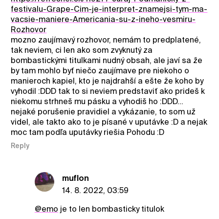
festivalu-Grape-Cim-je-interpret-znamejsi-tym-ma-
vacsie-maniere-Americania-su-z-ineho-vesmiru-
Rozhovor
mozno zaujímavý rozhovor, nemám to predplatené,
tak neviem, ci len ako som zvyknutý za
bombastickými titulkami nudný obsah, ale javí sa že
by tam mohlo byť niečo zaujímave pre niekoho o
manieroch kapiel, kto je najdrahší a ešte že koho by
vyhodil :DDD tak to si neviem predstaviť ako prideš k
niekomu strhneš mu pásku a vyhodiš ho :DDD...
nejaké porušenie pravidiel a vykázanie, to som už
videl, ale takto ako to je písané v uputávke :D a nejak
moc tam podľa uputávky riešia Pohodu :D
Reply
muflon
14. 8. 2022, 03:59
@emo
je to len bombasticky titulok