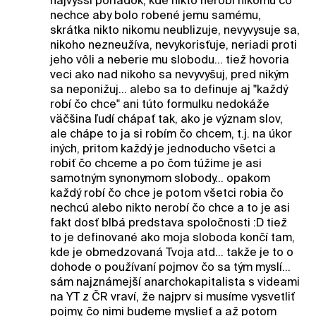
najvyšší poriadok, kde nikto nerobí nikomu čo
nechce aby bolo robené jemu samému,
skrátka nikto nikomu neublizuje, nevyvysuje sa,
nikoho nezneužíva, nevykorisťuje, neriadi proti
jeho vôli a neberie mu slobodu... tiež hovoria
veci ako nad nikoho sa nevyvyšuj, pred nikým
sa neponižuj... alebo sa to definuje aj "každý
robí čo chce" ani túto formulku nedokáže
väčšina ľudí chápať tak, ako je význam slov,
ale chápe to ja si robím čo chcem, t.j. na úkor
iných, pritom každý je jednoducho všetci a
robiť čo chceme a po čom túžime je asi
samotným synonymom slobody... opakom
každý robí čo chce je potom všetci robia čo
nechcú alebo nikto nerobí čo chce a to je asi
fakt dosť blbá predstava spoločnosti :D tiež
to je definované ako moja sloboda končí tam,
kde je obmedzovaná Tvoja atd... takže je to o
dohode o používaní pojmov čo sa tým myslí...
sám najznámejší anarchokapitalista s videami
na YT z ČR vraví, že najprv si musíme vysvetliť
pojmy, čo nimi budeme myslieť a až potom