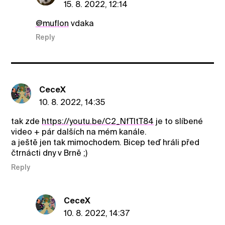
15. 8. 2022, 12:14
@muflon
vdaka
Reply
CeceX
10. 8. 2022, 14:35
tak zde
https://youtu.be/C2_NfTItT84
je to slíbené
video + pár dalších na mém kanále.
a ještě jen tak mimochodem. Bicep teď hráli před
čtrnácti dny v Brně ;)
Reply
CeceX
10. 8. 2022, 14:37