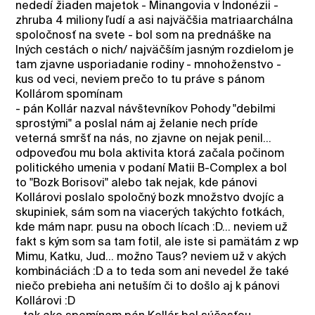
nededí žiaden majetok - Minangovia v Indonézii -
zhruba 4 miliony ľudí a asi najväčšia matriaarchálna
spoločnosť na svete - bol som na prednáške na
Iných cestách o nich/ najväčším jasným rozdielom je
tam zjavne usporiadanie rodiny - mnohoženstvo -
kus od veci, neviem prečo to tu práve s pánom
Kollárom spomínam
- pán Kollár nazval návštevníkov Pohody "debilmi
sprostými" a poslal nám aj želanie nech príde
veterná smršť na nás, no zjavne on nejak penil...
odpoveďou mu bola aktivita ktorá začala počinom
politického umenia v podaní Matii B-Complex a bol
to "Bozk Borisovi" alebo tak nejak, kde pánovi
Kollárovi poslalo spoločný bozk množstvo dvojíc a
skupiniek, sám som na viacerých takýchto fotkách,
kde mám napr. pusu na oboch lícach :D... neviem už
fakt s kým som sa tam fotil, ale iste si pamätám z wp
Mimu, Katku, Jud... možno Taus? neviem už v akých
kombináciách :D a to teda som ani nevedel že také
niečo prebieha ani netuším či to došlo aj k pánovi
Kollárovi :D