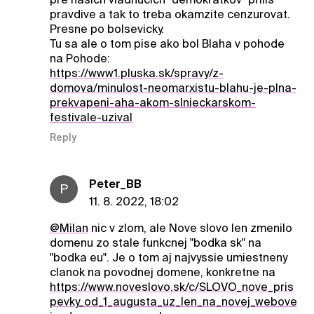
pravdive a tak to treba okamzite cenzurovat.
Presne po bolsevicky.
Tu sa ale o tom pise ako bol Blaha v pohode
na Pohode:
https://www1.pluska.sk/spravy/z-
domova/minulost-neomarxistu-blahu-je-plna-
prekvapeni-aha-akom-slnieckarskom-
festivale-uzival
Reply
Peter_BB
P
11. 8. 2022, 18:02
@Milan
nic v zlom, ale Nove slovo len zmenilo
domenu zo stale funkcnej "bodka sk" na
"bodka eu". Je o tom aj najvyssie umiestneny
clanok na povodnej domene, konkretne na
https://www.noveslovo.sk/c/SLOVO_nove_pris
pevky_od_1_augusta_uz_len_na_novej_webove