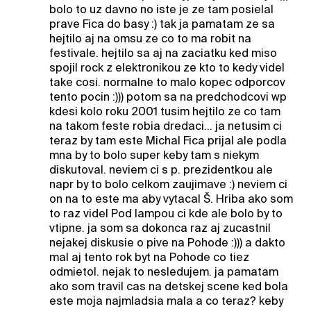
bolo to uz davno no iste je ze tam posielal
prave Fica do basy :) tak ja pamatam ze sa
hejtilo aj na omsu ze co to ma robit na
festivale. hejtilo sa aj na zaciatku ked miso
spojil rock z elektronikou ze kto to kedy videl
take cosi. normalne to malo kopec odporcov
tento pocin :))) potom sa na predchodcovi wp
kdesi kolo roku 2001 tusim hejtilo ze co tam
na takom feste robia dredaci... ja netusim ci
teraz by tam este Michal Fica prijal ale podla
mna by to bolo super keby tam s niekym
diskutoval. neviem ci s p. prezidentkou ale
napr by to bolo celkom zaujimave :) neviem ci
on na to este ma aby vytacal Š. Hriba ako som
to raz videl Pod lampou ci kde ale bolo by to
vtipne. ja som sa dokonca raz aj zucastnil
nejakej diskusie o pive na Pohode :))) a dakto
mal aj tento rok byt na Pohode co tiez
odmietol. nejak to nesledujem. ja pamatam
ako som travil cas na detskej scene ked bola
este moja najmladsia mala a co teraz? keby