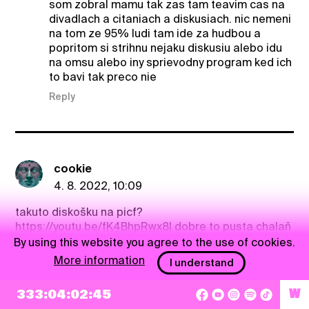
som zobral mamu tak zas tam teavim cas na
divadlach a citaniach a diskusiach. nic nemeni
na tom ze 95% ludi tam ide za hudbou a
popritom si strihnu nejaku diskusiu alebo idu
na omsu alebo iny sprievodny program ked ich
to bavi tak preco nie
Reply
cookie
4. 8. 2022, 10:09
takuto diskošku na picf?
https://youtu.be/fK4BhpRwx8I
dobre to pusta chalaň
By using this website you agree to the use of cookies.
Reply
More information
I understand
cookie
333:04:02:44
W