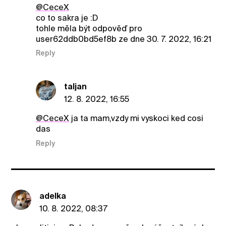
@CeceX
co to sakra je :D
tohle měla být odpověď pro
user62ddb0bd5ef8b ze dne 30. 7. 2022, 16:21
Reply
taljan
12. 8. 2022, 16:55
@CeceX
ja ta mam,vzdy mi vyskoci ked cosi
das
Reply
adelka
10. 8. 2022, 08:37