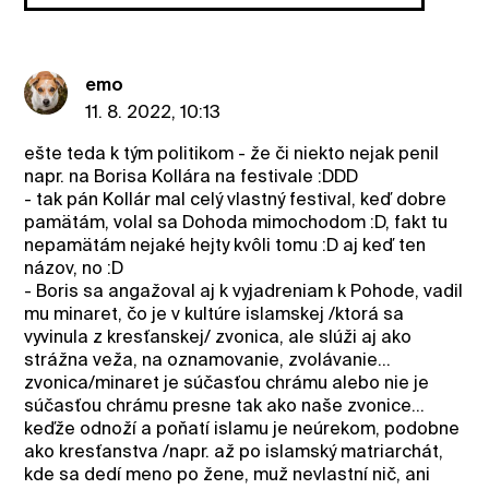
emo
11. 8. 2022, 10:13
ešte teda k tým politikom - že či niekto nejak penil
napr. na Borisa Kollára na festivale :DDD
- tak pán Kollár mal celý vlastný festival, keď dobre
pamätám, volal sa Dohoda mimochodom :D, fakt tu
nepamätám nejaké hejty kvôli tomu :D aj keď ten
názov, no :D
- Boris sa angažoval aj k vyjadreniam k Pohode, vadil
mu minaret, čo je v kultúre islamskej /ktorá sa
vyvinula z kresťanskej/ zvonica, ale slúži aj ako
strážna veža, na oznamovanie, zvolávanie...
zvonica/minaret je súčasťou chrámu alebo nie je
súčasťou chrámu presne tak ako naše zvonice...
keďže odnoží a poňatí islamu je neúrekom, podobne
ako kresťanstva /napr. až po islamský matriarchát,
kde sa dedí meno po žene, muž nevlastní nič, ani