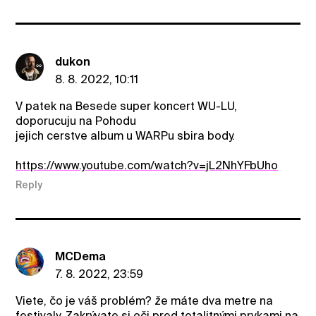
dukon
8. 8. 2022, 10:11
V patek na Besede super koncert WU-LU,
doporucuju na Pohodu
jejich cerstve album u WARPu sbira body.
https://www.youtube.com/watch?v=jL2NhYFbUho
Reply
MCDema
7. 8. 2022, 23:59
Viete, čo je váš problém? že máte dva metre na
festivaly. Zakrývate si oči pred totalitnými prvkami na