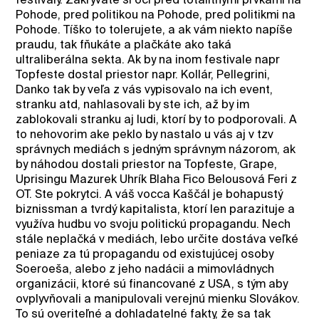
Pohode, pred politikou na Pohode, pred politikmi na
Pohode. Tíško to tolerujete, a ak vám niekto napíše
praudu, tak fňukáte a plačkáte ako taká
ultraliberálna sekta. Ak by na inom festivale napr
Topfeste dostal priestor napr. Kollár, Pellegrini,
Danko tak by veľa z vás vypisovalo na ich event,
stranku atd, nahlasovali by ste ich, až by im
zablokovali stranku aj ludi, ktorí by to podporovali. A
to nehovorim ake peklo by nastalo u vás aj v tzv
správnych mediách s jedným správnym názorom, ak
by náhodou dostali priestor na Topfeste, Grape,
Uprisingu Mazurek Uhrík Blaha Fico Belousová Feri z
OT. Ste pokrytci. A váš vocca Kaščál je bohapustý
biznissman a tvrdý kapitalista, ktorí len parazituje a
využíva hudbu vo svoju politickú propagandu. Nech
stále neplačká v mediách, lebo určite dostáva veľké
peniaze za tú propagandu od existujúcej osoby
Soeroeša, alebo z jeho nadácii a mimovládnych
organizácii, ktoré sú financované z USA, s tým aby
ovplyvňovali a manipulovali verejnú mienku Slovákov.
To sú overiteľné a dohladatelné fakty, že sa tak