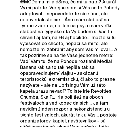
@MCDema
milá d3ma, čo mi tu patrí? Akurát
Vy mi patríte. Verejne som si Vás na fb Pohody
adoptoval... nepovedali ste síce áno, ale
nepovedali ste nie... Áno mám slabosť na
týrané zvieratá, nie len na psy a mám veľkú
slabosť na typy ako sta Vy, budem si Vás tu
chrániť aj tam, na FB aj hocikde... môžte si tu
vypisovať čo chcete, nepáči sa mi to, ale
nemôžte mi zabrániť aby som Vás miloval... A
tak pozrime sa na tie Vaše jednotné metre:
Vadí Vám tu, že na Pohode roztiahli Medial
Banana /ak sa to tak nepíše tak sa
opspravedlnujem/ vlajku - zakázanú
teroristockú, extrémistickú, či ako to presne
nazývate - ale na Uprisingu Vám už táto
kapela zrazu nevadí? To iste Irie Revolties,
Chumba, Ska P... Irie boli tiež na oboch
festivaloch a ved kopec dalsich... Ja tam
nevidím žiaden rozpor a nekonzistenciu u
týchto festivaloch, akurát tak u Vás... postoje
organizátorov, kapiel, návštevníkov - sú
väčšinovo jasné, akosi Vám opčné v tejto