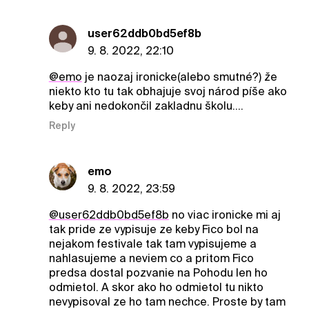
user62ddb0bd5ef8b
9. 8. 2022, 22:10
@emo
je naozaj ironicke(alebo smutné?) že
niekto kto tu tak obhajuje svoj národ píše ako
keby ani nedokončil zakladnu školu....
Reply
emo
9. 8. 2022, 23:59
@user62ddb0bd5ef8b
no viac ironicke mi aj
tak pride ze vypisuje ze keby Fico bol na
nejakom festivale tak tam vypisujeme a
nahlasujeme a neviem co a pritom Fico
predsa dostal pozvanie na Pohodu len ho
odmietol. A skor ako ho odmietol tu nikto
nevypisoval ze ho tam nechce. Proste by tam