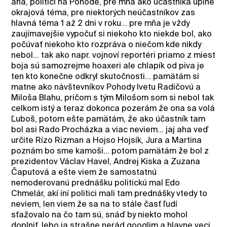
aha, politici na Pohode, pre mňa ako účastníka úplne
okrajová téma, pre niektorých neúčastníkov zas
hlavná téma 1 až 2 dni v roku... pre mňa je vždy
zaujímavejšie vypočuť si niekoho kto niekde bol, ako
počúvať niekoho kto rozpráva o niečom kde nikdy
nebol... tak ako napr. vojnoví reportéri priamo z miest
boja sú samozrejme hoaxeri ale chlapík od piva je
ten kto konečne odkryl skutočnosti... pamätám si
matne ako návštevníkov Pohody Ivetu Radičovú a
Miloša Blahu, pričom s tým Milošom som si nebol tak
celkom istý a teraz dokonca pozerám že ona sa volá
Ľuboš, potom ešte pamätám, že ako účastník tam
bol asi Rado Procházka a viac neviem... jaj aha veď
určite Rízo Rizman a Hojso Hojsík, Jura a Martina
poznám bo sme kamoši... potom pamätám že bol z
prezidentov Václav Havel, Andrej Kiska a Zuzana
Čaputová a ešte viem že samostatnú
nemoderovanú prednášku politickú mal Edo
Chmelár, akí iní politici mali tam prednášky vtedy to
neviem, len viem že sa na to stále časť ľudí
sťažovalo na čo tam sú, snáď by niekto mohol
doplniť, lebo ja strašne nerád googlim a hlavne veci