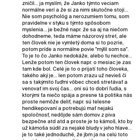
zničil... ja myslím, že Janko týmto veciam
normálne verí a že si za nimi skutočne stojí...
Nie som psychológ a nerozumiem tomu, som
pravidelne v styku s týmto spôsobom
myslenia... je bežné napr. že sa aj na niečom
dohodneme, teda máme názorový stret, ale
ten človek nie je vymletý doma si to pozrie,
potom príde a normálne povie "mýlil som sa".
To je to čo Janko nedokáže, alebo tu nechce...
Lenže potom ten človek napr. o mesiac je zas
tam kde bol. Celé je to o prijatí toho človeka,
takého aký je... len potom zrazu už nevieš či
sa s takýmito ľuďmi vôbec chceš stretávať a
venovať im svoj čas... oni sú to dobrí ľudia, s
ktorými ťa niečo spája a presne tá politika nás
proste nemôže deliť, napr. sú telesne
hendikepovaní a potrebujú mať nejakú
spoločnosť, nedôjde sám domov z piva
bezpečne atd atd a proste je to kámoš, kto by
už kámoša súdil za nejaké bludy v jeho hlave...
je to také jednoduché, že jbm ja na celú toto