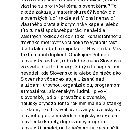
vlastne sú proti všetkému slovenskému? To
akože zakazujú materinskú reč? Nenávidia
slovenských ľudí, takže asi Michal nenávidí
vlastného brata s ktorým hrá v kapele, alebo
títo tu naši spoluwebparťáci nenávidia
valstných rodičov či čo? Také "konzistentné" a
"rovnako metrové" veci dokáže vyplodiť fakt
iba totálne obeť manipulácie. Neviem kto Vás
takto mohol dopliesť. Opakujem Pohoda -
slovenský festival, robi dobré meno Slovensku
vo svete, niektorí interpréti kým tu neprišli ani
nevedeli kde Slovensko je alebo že niečo ako
Slovensko vôbec existuje... žasnú nad
službami, urovnou, organizáciou, programom,
atmosférou, slovenskými ľuďmi... pivo -
slovenské, jedlo - prevažne slovenské,
halušky, bryndza tento rok minimálne 2 stánky,
príkladný eko festival, uvádzaný slovensky a z
hlavného podia nasledne anglicky, vzdy su aj
slovenské kapely, doprovodný program,
slovenskí umelci, na tanečnom kurze sa učili