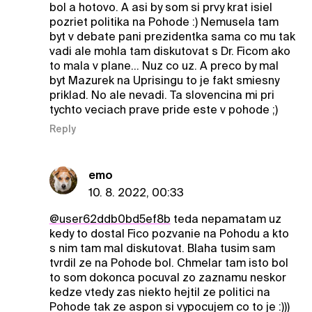
bol a hotovo. A asi by som si prvy krat isiel
pozriet politika na Pohode :) Nemusela tam
byt v debate pani prezidentka sama co mu tak
vadi ale mohla tam diskutovat s Dr. Ficom ako
to mala v plane... Nuz co uz. A preco by mal
byt Mazurek na Uprisingu to je fakt smiesny
priklad. No ale nevadi. Ta slovencina mi pri
tychto veciach prave pride este v pohode ;)
Reply
emo
10. 8. 2022, 00:33
@user62ddb0bd5ef8b
teda nepamatam uz
kedy to dostal Fico pozvanie na Pohodu a kto
s nim tam mal diskutovat. Blaha tusim sam
tvrdil ze na Pohode bol. Chmelar tam isto bol
to som dokonca pocuval zo zaznamu neskor
kedze vtedy zas niekto hejtil ze politici na
Pohode tak ze aspon si vypocujem co to je :)))