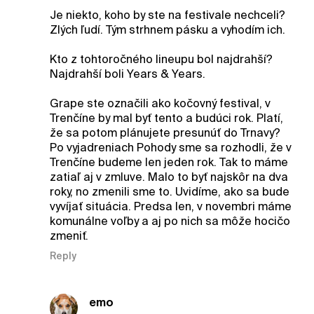
Je niekto, koho by ste na festivale nechceli?
Zlých ľudí. Tým strhnem pásku a vyhodím ich.
Kto z tohtoročného lineupu bol najdrahší?
Najdrahší boli Years & Years.
Grape ste označili ako kočovný festival, v
Trenčíne by mal byť tento a budúci rok. Platí,
že sa potom plánujete presunúť do Trnavy?
Po vyjadreniach Pohody sme sa rozhodli, že v
Trenčíne budeme len jeden rok. Tak to máme
zatiaľ aj v zmluve. Malo to byť najskôr na dva
roky, no zmenili sme to. Uvidíme, ako sa bude
vyvíjať situácia. Predsa len, v novembri máme
komunálne voľby a aj po nich sa môže hocičo
zmeniť.
Reply
emo