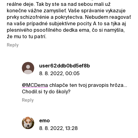
reálne deje. Tak by ste sa nad sebou mali už
konečne vážne zamyslieť. Vaše správanie vykazuje
prvky schizofrénie a pokrytectva. Nebudem reagovať
na vaše prípadné subjektívne pocity. A to sa týka aj
plesnivého psoofilného dedka ema, čo si namýšla,
že mu to tu patrí.
Reply
user62ddb0bd5ef8b
8. 8. 2022, 00:05
@MCDema
chlapče ten tvoj pravopis hrôza...
Chodil.si ty do školy?
Reply
emo
8. 8. 2022, 13:28