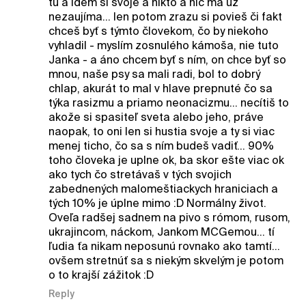
tu a idem si svoje a nikto a nič ma už
nezaujíma... len potom zrazu si povieš či fakt
chceš byť s týmto človekom, čo by niekoho
vyhladil - myslím zosnulého kámoša, nie tuto
Janka - a áno chcem byť s ním, on chce byť so
mnou, naše psy sa mali radi, bol to dobrý
chlap, akurát to mal v hlave prepnuté čo sa
týka rasizmu a priamo neonacizmu... necítiš to
akože si spasiteľ sveta alebo jeho, práve
naopak, to oni len si hustia svoje a ty si viac
menej ticho, čo sa s ním budeš vadiť... 90%
toho človeka je uplne ok, ba skor ešte viac ok
ako tych čo stretávaš v tých svojich
zabednených malomeštiackych hraniciach a
tých 10% je úplne mimo :D Normálny život.
Oveľa radšej sadnem na pivo s rómom, rusom,
ukrajincom, náckom, Jankom MCGemou... tí
ľudia ťa nikam neposunú rovnako ako tamtí...
ovšem stretnúť sa s niekým skvelým je potom
o to krajší zážitok :D
Reply