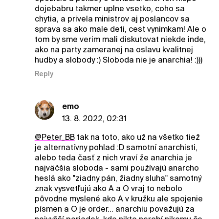
dojebabru takmer uplne vsetko, coho sa
chytia, a privela ministrov aj poslancov sa
sprava sa ako male deti, cest vynimkam! Ale o
tom by sme verim mali diskutovat niekde inde,
ako na party zameranej na oslavu kvalitnej
hudby a slobody :) Sloboda nie je anarchia! :)))
Reply
emo
13. 8. 2022, 02:31
@Peter_BB
tak na toto, ako už na všetko tiež
je alternatívny pohlad :D samotní anarchisti,
alebo teda časť z nich vraví že anarchia je
najväčšia sloboda - sami používajú anarcho
heslá ako "ziadny pán, žiadny sluha" samotný
znak vysvetľujú ako A a O vraj to nebolo
pôvodne myslené ako A v kružku ale spojenie
písmen a O je order... anarchiu považujú za