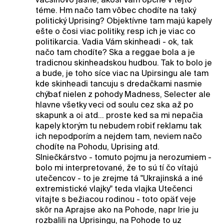
téme. Hm načo tam vôbec chodíte na taký
politický Uprising? Objektívne tam majú kapely
ešte o čosi viac politiky, resp ich je viac co
politikarcia. Vadia Vám skinheadi - ok, tak
načo tam chodíte? Ska a reggae bola a je
tradicnou skinheadskou hudbou. Tak to bolo je
a bude, je toho síce viac na Upirsingu ale tam
kde skinheadi tancuju s dredačkami nasmie
chýbať nielen z pohody Madness, Selecter ale
hlavne všetky veci od soulu cez ska až po
skapunk a oi atd... proste ked sa mi nepačia
kapely ktorým tu nebudem robiť reklamu tak
ich nepodporím a nejdem tam, neviem načo
chodíte na Pohodu, Uprising atd.
Slniečkárstvo - tomuto pojmu ja nerozumiem -
bolo mi interpretované, že to sú tí čo vítajú
utečencov - to je zrejme tá "Ukrajinská a iné
extremistické vlajky" teda vlajka Utečenci
vitajte s bežiacou rodinou - toto opäť veje
skôr na Aprajse ako na Pohode, napr Irie ju
rozbalili na Uprisingu, na Pohode to uz