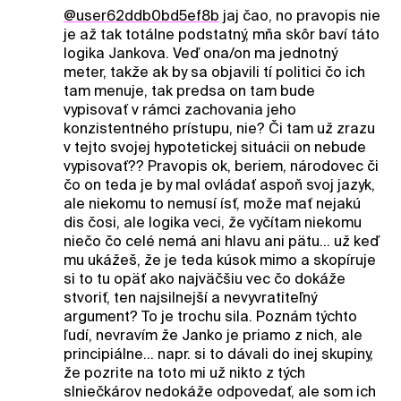
@user62ddb0bd5ef8b
jaj čao, no pravopis nie
je až tak totálne podstatný, mňa skôr baví táto
logika Jankova. Veď ona/on ma jednotný
meter, takže ak by sa objavili tí politici čo ich
tam menuje, tak predsa on tam bude
vypisovať v rámci zachovania jeho
konzistentného prístupu, nie? Či tam už zrazu
v tejto svojej hypotetickej situácii on nebude
vypisovať?? Pravopis ok, beriem, národovec či
čo on teda je by mal ovládať aspoň svoj jazyk,
ale niekomu to nemusí ísť, može mať nejakú
dis čosi, ale logika veci, že vyčítam niekomu
niečo čo celé nemá ani hlavu ani pätu... už keď
mu ukážeš, že je teda kúsok mimo a skopíruje
si to tu opäť ako najväčšiu vec čo dokáže
stvoriť, ten najsilnejší a nevyvratiteľný
argument? To je trochu sila. Poznám týchto
ľudí, nevravím že Janko je priamo z nich, ale
principiálne... napr. si to dávali do inej skupiny,
že pozrite na toto mi už nikto z tých
slniečkárov nedokáže odpovedať, ale som ich