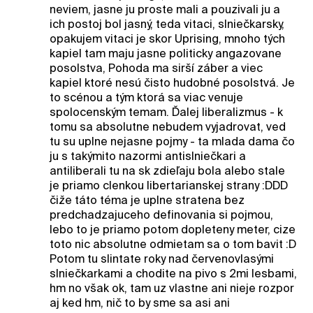
neviem, jasne ju proste mali a pouzivali ju a
ich postoj bol jasný, teda vitaci, slniečkarsky,
opakujem vitaci je skor Uprising, mnoho tých
kapiel tam maju jasne politicky angazovane
posolstva, Pohoda ma sirší záber a viec
kapiel ktoré nesú čisto hudobné posolstvá. Je
to scénou a tým ktorá sa viac venuje
spolocenským temam. Ďalej liberalizmus - k
tomu sa absolutne nebudem vyjadrovat, ved
tu su uplne nejasne pojmy - ta mlada dama čo
ju s takýmito nazormi antislniečkari a
antiliberali tu na sk zdieľaju bola alebo stale
je priamo clenkou libertarianskej strany :DDD
čiže táto téma je uplne stratena bez
predchadzajuceho definovania si pojmou,
lebo to je priamo potom dopleteny meter, cize
toto nic absolutne odmietam sa o tom bavit :D
Potom tu slintate roky nad červenovlasými
slniečkarkami a chodite na pivo s 2mi lesbami,
hm no však ok, tam uz vlastne ani nieje rozpor
aj ked hm, nič to by sme sa asi ani