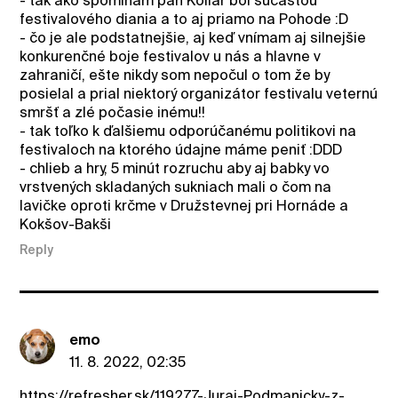
- tak ako spomínam pán Kollár bol súčasťou
festivalového diania a to aj priamo na Pohode :D
- čo je ale podstatnejšie, aj keď vnímam aj silnejšie
konkurenčné boje festivalov u nás a hlavne v
zahraničí, ešte nikdy som nepočul o tom že by
posielal a prial niektorý organizátor festivalu veternú
smršť a zlé počasie inému!!
- tak toľko k ďalšiemu odporúčanému politikovi na
festivaloch na ktorého údajne máme peniť :DDD
- chlieb a hry, 5 minút rozruchu aby aj babky vo
vrstvených skladaných sukniach mali o čom na
lavičke oproti krčme v Družstevnej pri Hornáde a
Kokšov-Bakši
Reply
emo
11. 8. 2022, 02:35
https://refresher.sk/119277-Juraj-Podmanicky-z-