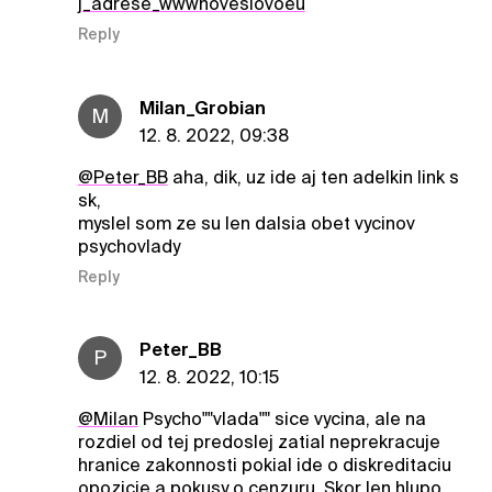
j_adrese_wwwnoveslovoeu
Reply
Milan_Grobian
M
12. 8. 2022, 09:38
@Peter_BB
aha, dik, uz ide aj ten adelkin link s
sk,
myslel som ze su len dalsia obet vycinov
psychovlady
Reply
Peter_BB
P
12. 8. 2022, 10:15
@Milan
Psycho""vlada"" sice vycina, ale na
rozdiel od tej predoslej zatial neprekracuje
hranice zakonnosti pokial ide o diskreditaciu
opozicie a pokusy o cenzuru. Skor len hlupo