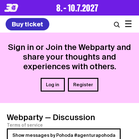
8. – 10.7.2027
☰
Buy ticket
Sign in or Join the Webparty and
share your thoughts and
experiences with others.
Log in
Register
Webparty
— Discussion
Terms of service
Show messages by Pohoda #agenturapohoda