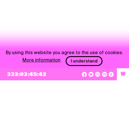
By using this website you agree to the use of cookies.
More information
I understand
NEWSLETTER
333:03:45:41
W
Sign up
By checking this box, I agree that my e-mail address will be added to Pohoda
Newsletter and used for marketing purposes.