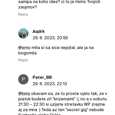
sampa na koho ides? ci to je mimo Tvojich
zaujmov?
Reply
Aqdrk
29. 6. 2023, 20:55
@emo
mňa si sa síce nepýtal, ale ja na
bogomila
Reply
Peter_BB
P
29. 6. 2023, 22:13
@kela
obavam sa, ze to proste vyslo tak, ze v
piatok budete zit "krizeniami" :(, no a v sobotu
21:30 – 22:30 si uzijete stretavku WP zrejme
aj za mna :) Teda az ten "secret gig" nebude