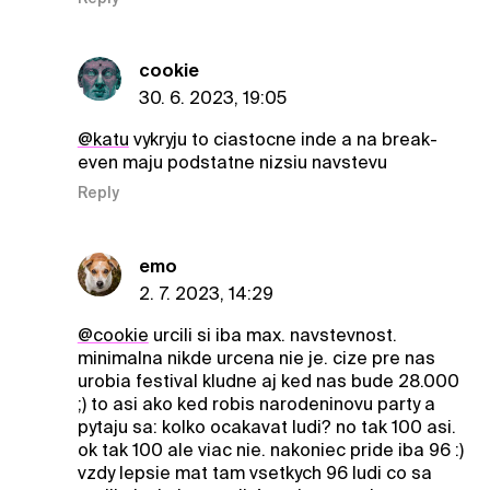
cookie
30. 6. 2023, 19:05
@katu
vykryju to ciastocne inde a na break-
even maju podstatne nizsiu navstevu
Reply
emo
2. 7. 2023, 14:29
@cookie
urcili si iba max. navstevnost.
minimalna nikde urcena nie je. cize pre nas
urobia festival kludne aj ked nas bude 28.000
;) to asi ako ked robis narodeninovu party a
pytaju sa: kolko ocakavat ludi? no tak 100 asi.
ok tak 100 ale viac nie. nakoniec pride iba 96 :)
vzdy lepsie mat tam vsetkych 96 ludi co sa