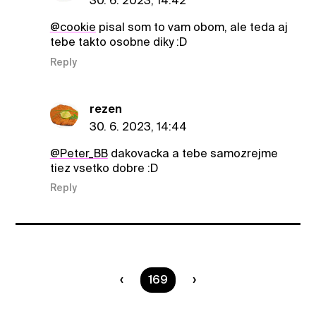
30. 6. 2023, 14:42
@cookie
pisal som to vam obom, ale teda aj
tebe takto osobne diky :D
Reply
rezen
30. 6. 2023, 14:44
@Peter_BB
dakovacka a tebe samozrejme
tiez vsetko dobre :D
Reply
You are on page
169