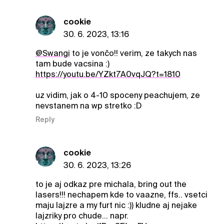
cookie
30. 6. 2023, 13:16
@Swangi
to je vončo!! verim, ze takych nas
tam bude vacsina :)
https://youtu.be/YZkt7A0vqJQ?t=1810
uz vidim, jak o 4-10 spoceny peachujem, ze
nevstanem na wp stretko :D
Reply
cookie
30. 6. 2023, 13:26
to je aj odkaz pre michala, bring out the
lasers!!! nechapem kde to vaazne, ffs.. vsetci
maju lajzre a my furt nic :)) kludne aj nejake
lajzriky pro chude... napr.