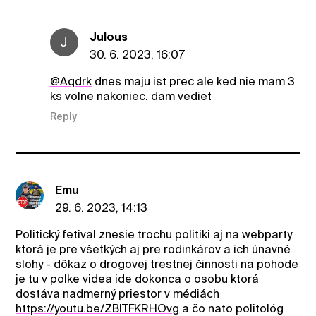
Julous
J
30. 6. 2023, 16:07
@Aqdrk
dnes maju ist prec ale ked nie mam 3
ks volne nakoniec. dam vediet
Reply
Emu
29. 6. 2023, 14:13
Politický fetival znesie trochu politiki aj na webparty
ktorá je pre všetkých aj pre rodinkárov a ich únavné
slohy - dôkaz o drogovej trestnej činnosti na pohode
je tu v polke videa ide dokonca o osobu ktorá
dostáva nadmerný priestor v médiách
https://youtu.be/ZBlTFKRHOvg
a čo nato politológ