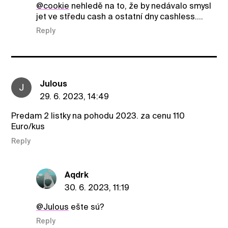
@cookie
nehledě na to, že by nedávalo smysl
jet ve středu cash a ostatní dny cashless....
Reply
Julous
J
29. 6. 2023, 14:49
Predam 2 listky na pohodu 2023. za cenu 110
Euro/kus
Reply
Aqdrk
30. 6. 2023, 11:19
@Julous
ešte sú?
Reply