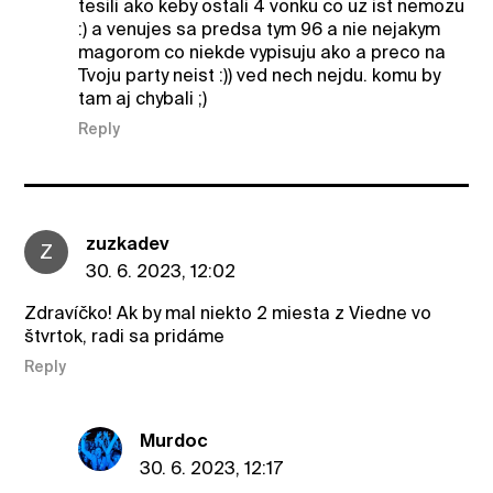
tesili ako keby ostali 4 vonku co uz ist nemozu
:) a venujes sa predsa tym 96 a nie nejakym
magorom co niekde vypisuju ako a preco na
Tvoju party neist :)) ved nech nejdu. komu by
tam aj chybali ;)
Reply
zuzkadev
Z
30. 6. 2023, 12:02
Zdravíčko! Ak by mal niekto 2 miesta z Viedne vo
štvrtok, radi sa pridáme
Reply
Murdoc
30. 6. 2023, 12:17