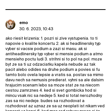
emo
30. 6. 2023, 10:43
ako riesit krizenia: 1. pozri si zive vystupenia. to ti
napovie o kvalite koncertu 2. ak si headlinersky typ
vyber si vacsie podium a zazi si masu. ak si
antiheadlinersky typ vyber si mensie podium a atmo
mensieho poctu ludi 3. strihni si to pol na pol. moze
byt ze sa ti uz odzaciatku kapela nebude az tak
pacit alebo odides na druhe podium a povies si fu
tamto bolo ovela lepsie a vratis sa. postav sa mimo
davu nech sa nemusis predierat. vyhni sa ale dalsim
hrajucim scenam lebo sa moze stat ze na niecom
cestou zamrznes 4. ked si svet gombicka hod si
mincu vsak nic sa nedeje 5. ked si total nerozhodny
zas sa nic nedeje. budes sa rozhodovat a
rozhodovat az uznaz ze sa uz neoplati ist nikam ved