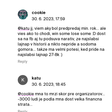
cookie
30. 6. 2023, 17:59
@katu
jj, viem aky bol predpredaj min. rok... ale
vies ako to chodi, win some lose some :D dost
sa na fb aj tu podsuva narativ, ze najslabsi
lajnap v historii a nikto nepride a sodoma
gomora... takze ma velmi potesi, ked pride na
najslabsi lajnap 27-8k :)
Reply
katu
K
30. 6. 2023, 18:45
@cookie
mna to mrzi skor pre organizatorov…
-3000 ludi je podla mna dost velka financna
strata…
Reply