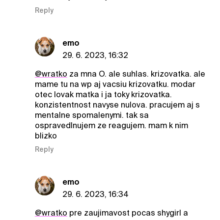
Reply
emo
29. 6. 2023, 16:32
@wratko
za mna O. ale suhlas. krizovatka. ale
mame tu na wp aj vacsiu krizovatku. modar
otec lovak matka i ja toky krizovatka.
konzistentnost navyse nulova. pracujem aj s
mentalne spomalenymi. tak sa
ospravedlnujem ze reagujem. mam k nim
blizko
Reply
emo
29. 6. 2023, 16:34
@wratko
pre zaujimavost pocas shygirl a