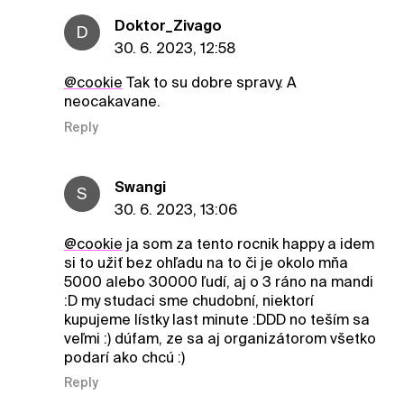
Doktor_Zivago
D
30. 6. 2023, 12:58
@cookie
Tak to su dobre spravy. A
neocakavane.
Reply
Swangi
S
30. 6. 2023, 13:06
@cookie
ja som za tento rocnik happy a idem
si to užiť bez ohľadu na to či je okolo mňa
5000 alebo 30000 ľudí, aj o 3 ráno na mandi
:D my studaci sme chudobní, niektorí
kupujeme lístky last minute :DDD no teším sa
veľmi :) dúfam, ze sa aj organizátorom všetko
podarí ako chcú :)
Reply