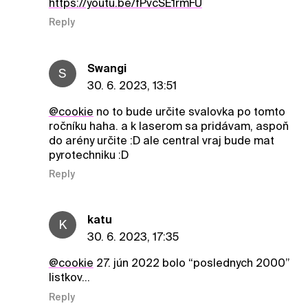
https://youtu.be/fPvcSE1rmFU
Reply
Swangi
S
30. 6. 2023, 13:51
@cookie
no to bude určite svalovka po tomto
ročníku haha. a k laserom sa pridávam, aspoň
do arény určite :D ale central vraj bude mat
pyrotechniku :D
Reply
katu
K
30. 6. 2023, 17:35
@cookie
27. jún 2022 bolo “poslednych 2000”
listkov…
Reply