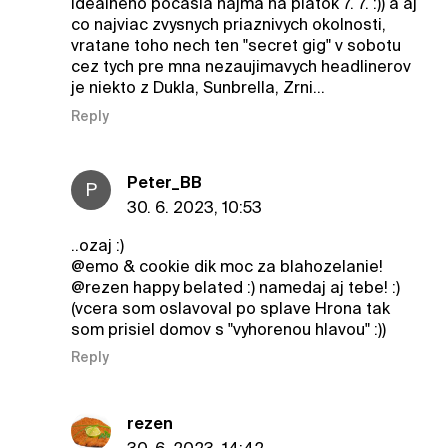
idealneho pocasia najma na piatok 7. 7. :)) a aj
co najviac zvysnych priaznivych okolnosti,
vratane toho nech ten "secret gig" v sobotu
cez tych pre mna nezaujimavych headlinerov
je niekto z Dukla, Sunbrella, Zrni...
Reply
Peter_BB
P
30. 6. 2023, 10:53
..ozaj :)
@emo & cookie dik moc za blahozelanie!
@rezen happy belated :) namedaj aj tebe! :)
(vcera som oslavoval po splave Hrona tak
som prisiel domov s "vyhorenou hlavou" :))
Reply
rezen