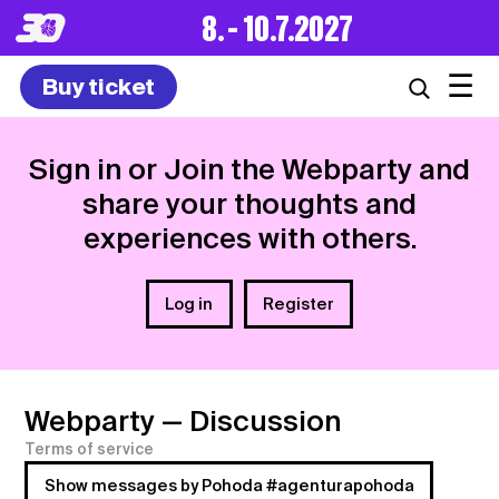
8. – 10.7.2027
☰
Buy ticket
Sign in or Join the Webparty and
share your thoughts and
experiences with others.
Log in
Register
Webparty
— Discussion
Terms of service
Show messages by Pohoda #agenturapohoda