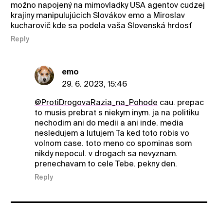
možno napojený na mimovladky USA agentov cudzej
krajiny manipulujúcich Slovákov emo a Miroslav
kucharovič kde sa podela vaša Slovenská hrdosť
Reply
emo
29. 6. 2023, 15:46
@ProtiDrogovaRazia_na_Pohode
cau. prepac
to musis prebrat s niekym inym. ja na politiku
nechodim ani do medii a ani inde. media
nesledujem a lutujem Ta ked toto robis vo
volnom case. toto meno co spominas som
nikdy nepocul. v drogach sa nevyznam.
prenechavam to cele Tebe. pekny den.
Reply