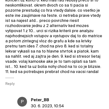
koncert uz konci 6. ked mas rad rebusy preco si to
neskomlikovat. okrem dvoch co sa ti pacia si
pozorne prestuduj co hra vtedy dalsie. co vsetko je
este ine zaujimave na feste. ci netreba prave vtedy
ist sa najest atd... preco povrchne riesit
rozhodovanie jednu z 2 alternativ ked mozes
vytipovat 1 z 10... urci si rizika kriterii pre analyzu
najvhodnejsich vstupov a vystupov daj to do matrice
a potom zintegruj vloz do grafu a kde sa krivky
pretnu tam ides 7. chod na pivo 8. ked si totalny
lekvar vykasli sa na to hlavne stvrtok a piatok. kam
sa nahlit. ved aj zajtra je den. 9. ked si stresor lietaj
vsade. volaj kamoske ake je to tam oplati sa tam
ist... 10. ked ta uz bolia nohy chod na to co je blizsie.
11. ked sa potrebujes prebrat chod na vacsi randal
.........
Reply
Peter_BB
P
30. 6. 2023, 10:54