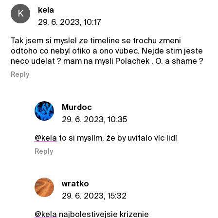
kela
K
29. 6. 2023, 10:17
Tak jsem si myslel ze timeline se trochu zmeni
odtoho co nebyl ofiko a ono vubec. Nejde stim jeste
neco udelat ? mam na mysli Polachek , O. a shame ?
Reply
Murdoc
29. 6. 2023, 10:35
@kela
to si myslím, že by uvítalo víc lidí
Reply
wratko
29. 6. 2023, 15:32
@kela
najbolestivejsie krizenie