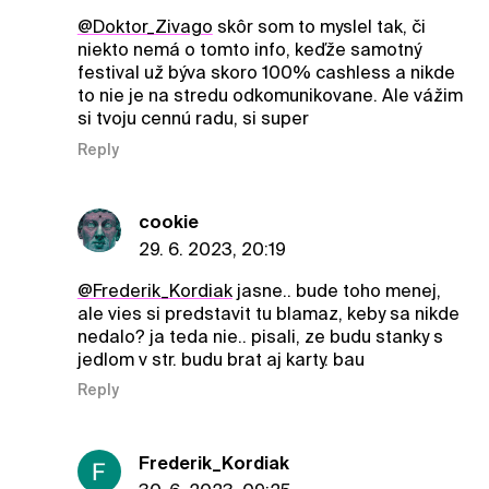
@Doktor_Zivago
skôr som to myslel tak, či
niekto nemá o tomto info, keďže samotný
festival už býva skoro 100% cashless a nikde
to nie je na stredu odkomunikovane. Ale vážim
si tvoju cennú radu, si super
Reply
cookie
29. 6. 2023, 20:19
@Frederik_Kordiak
jasne.. bude toho menej,
ale vies si predstavit tu blamaz, keby sa nikde
nedalo? ja teda nie.. pisali, ze budu stanky s
jedlom v str. budu brat aj karty. bau
Reply
Frederik_Kordiak