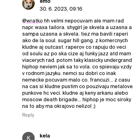
emo
30. 6. 2023, 09:16
@wratko
hh velmi nepocuvam ale mam rad
napr. waxa tailora. shygirl je skvela a uzasna a
sampa uzasna a skvela. tiez ma bavili raperi
ako de la soul. sugar hill gang. z komercnych
kludne aj outcast. raperov co rapuju do veci
od soulu az po ska cize aj funky jazz atd mam
viacerych rad. potom taky klasicky undergrand
hiphop neviem jak sa to vola. co spievaju vzdy
v rodnom jazyku. nemci su dobri co inak
nemecke pocuvam malo co. francuzi... z casu
na cas si kludne pustim co pouzivaju metalove
punkove hc veci. kludne aj keny arkanu alebo
moscow death brigade... hiphop je moc siroky
na to aby ma okrajovo nelizol ;)
Reply
kela
K