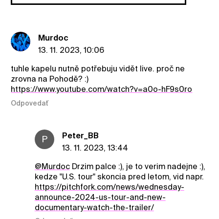
Murdoc
13. 11. 2023, 10:06
tuhle kapelu nutně potřebuju vidět live. proč ne
zrovna na Pohodě? :)
https://www.youtube.com/watch?v=a0o-hF9s0ro
Odpovedať
Peter_BB
P
13. 11. 2023, 13:44
@Murdoc
Drzim palce :), je to verim nadejne :),
kedze "U.S. tour" skoncia pred letom, vid napr.
https://pitchfork.com/news/wednesday-
announce-2024-us-tour-and-new-
documentary-watch-the-trailer/