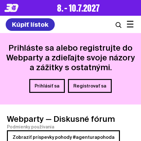
8. – 10.7.2027
☰
Kúpiť lístok
Prihláste sa alebo registrujte do
Webparty a zdieľajte svoje názory
a zážitky s ostatnými.
Prihlásiť sa
Registrovať sa
Webparty
— Diskusné fórum
Podmienky používania
Zobraziť príspevky pohody #agenturapohoda