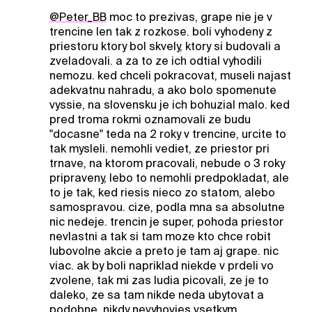
@Peter_BB
moc to prezivas, grape nie je v
trencine len tak z rozkose. boli vyhodeny z
priestoru ktory bol skvely, ktory si budovali a
zveladovali. a za to ze ich odtial vyhodili
nemozu. ked chceli pokracovat, museli najast
adekvatnu nahradu, a ako bolo spomenute
vyssie, na slovensku je ich bohuzial malo. ked
pred troma rokmi oznamovali ze budu
"docasne" teda na 2 roky v trencine, urcite to
tak mysleli. nemohli vediet, ze priestor pri
trnave, na ktorom pracovali, nebude o 3 roky
pripraveny, lebo to nemohli predpokladat, ale
to je tak, ked riesis nieco zo statom, alebo
samospravou. cize, podla mna sa absolutne
nic nedeje. trencin je super, pohoda priestor
nevlastni a tak si tam moze kto chce robit
lubovolne akcie a preto je tam aj grape. nic
viac. ak by boli napriklad niekde v prdeli vo
zvolene, tak mi zas ludia picovali, ze je to
daleko, ze sa tam nikde neda ubytovat a
podobne. nikdy nevyhovies vsetkym.