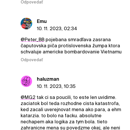
Odpovedať
Emu
10. 11. 2023, 02:34
@Peter_BB
pojebana smradľava zasrana
čaputovska piča protislovenska žumpa ktora
schvaluje americke bombardovanie Vietnamu
Odpovedať
haluzman
10. 11. 2023, 10:35
@MG2
tak ci sa poucili, to este len uvidime.
zaciatok bol teda rozhodne cista katastrofa,
ked zacali uverejnovat mena ako para, a ehm
katarzia. to bolo na facku. absolutne
nechapem aka logika za tym bola. tieto
zahranicne mena su povedzme okej, ale neni