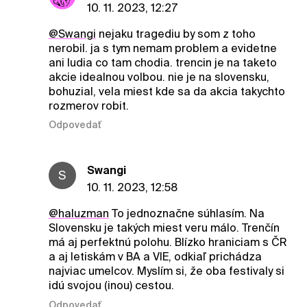
10. 11. 2023, 12:27
@Swangi
nejaku tragediu by som z toho
nerobil. ja s tym nemam problem a evidetne
ani ludia co tam chodia. trencin je na taketo
akcie idealnou volbou. nie je na slovensku,
bohuzial, vela miest kde sa da akcia takychto
rozmerov robit.
Odpovedať
Swangi
S
10. 11. 2023, 12:58
@haluzman
To jednoznačne súhlasím. Na
Slovensku je takých miest veru málo. Trenčín
má aj perfektnú polohu. Blízko hraniciam s ČR
a aj letiskám v BA a VIE, odkiaľ prichádza
najviac umelcov. Myslím si, že oba festivaly si
idú svojou (inou) cestou.
Odpovedať