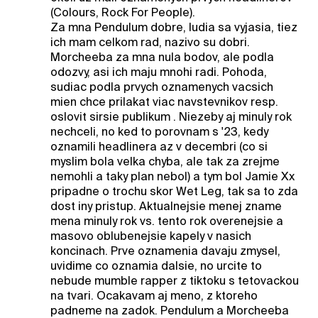
(Colours, Rock For People).
Za mna Pendulum dobre, ludia sa vyjasia, tiez
ich mam celkom rad, nazivo su dobri.
Morcheeba za mna nula bodov, ale podla
odozvy, asi ich maju mnohi radi. Pohoda,
sudiac podla prvych oznamenych vacsich
mien chce prilakat viac navstevnikov resp.
oslovit sirsie publikum . Niezeby aj minuly rok
nechceli, no ked to porovnam s '23, kedy
oznamili headlinera az v decembri (co si
myslim bola velka chyba, ale tak za zrejme
nemohli a taky plan nebol) a tym bol Jamie Xx
pripadne o trochu skor Wet Leg, tak sa to zda
dost iny pristup. Aktualnejsie menej zname
mena minuly rok vs. tento rok overenejsie a
masovo oblubenejsie kapely v nasich
koncinach. Prve oznamenia davaju zmysel,
uvidime co oznamia dalsie, no urcite to
nebude mumble rapper z tiktoku s tetovackou
na tvari. Ocakavam aj meno, z ktoreho
padneme na zadok. Pendulum a Morcheeba