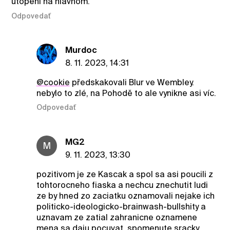
utopeni na hlavnom.
Odpovedať
Murdoc
8. 11. 2023, 14:31
@cookie
předskakovali Blur ve Wembley.
nebylo to zlé, na Pohodě to ale vynikne asi víc.
Odpovedať
MG2
M
9. 11. 2023, 13:30
pozitivom je ze Kascak a spol sa asi poucili z
tohtorocneho fiaska a nechcu znechutit ludi
ze by hned zo zaciatku oznamovali nejake ich
politicko-ideologicko-brainwash-bullshity a
uznavam ze zatial zahranicne oznamene
mena sa daju pocuvat. spomenute sracky