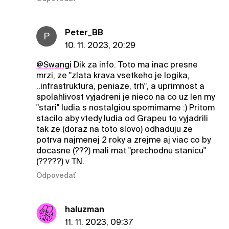
Peter_BB
P
10. 11. 2023, 20:29
@Swangi
Dik za info. Toto ma inac presne
mrzi, ze "zlata krava vsetkeho je logika,
..infrastruktura, peniaze, trh", a uprimnost a
spolahlivost vyjadreni je nieco na co uz len my
"stari" ludia s nostalgiou spomimame :) Pritom
stacilo aby vtedy ludia od Grapeu to vyjadrili
tak ze (doraz na toto slovo) odhaduju ze
potrva najmenej 2 roky a zrejme aj viac co by
docasne (???) mali mat "prechodnu stanicu"
(?????) v TN.
Odpovedať
haluzman
11. 11. 2023, 09:37