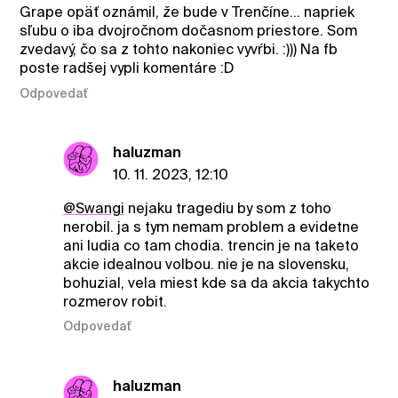
Grape opäť oznámil, že bude v Trenčíne… napriek
sľubu o iba dvojročnom dočasnom priestore. Som
zvedavý, čo sa z tohto nakoniec vyvŕbi. :))) Na fb
poste radšej vypli komentáre :D
Odpovedať
haluzman
10. 11. 2023, 12:10
@Swangi
nejaku tragediu by som z toho
nerobil. ja s tym nemam problem a evidetne
ani ludia co tam chodia. trencin je na taketo
akcie idealnou volbou. nie je na slovensku,
bohuzial, vela miest kde sa da akcia takychto
rozmerov robit.
Odpovedať
haluzman