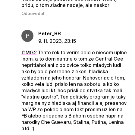
pridu, o tom ziadne nadeje, ale neskor
Odpovedať
Peter_BB
P
9. 11. 2023, 23:15
@MG2
Tento rok to verim bolo o niecom uplne
inom, a to dominantne o tom ze Central Cee
nepritiahol ani z polovice tolko mladych ludi
ako by bolo potrebne z ekon. hladiska
vzhladom na jeho honorar. Nehovoriac o tom,
kolko vela ludi prislo len na sobotu, a kolko
mladych ludi kt. hoc prisli od stvrtka tak mali
"vlastne gastro". Ten politicky program je taky
marginalny z hladiska aj financii a aj presahov
na WP ze pokec o nom fakt prosim uz len na
FB alebo pripadne s Blahom osobne napr. na
narodky Che Guevaru, Stalina, Putina, Lenina
atd. :)