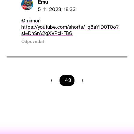
Emu
5. 11. 2023, 18:33
@mimo
ň
https://youtube.com/shorts/_q8aYID0T0o?
si=DhSrA2gXVPci-FBG
Odpovedať
Ste na strane
143