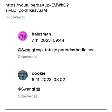
https://youtu.be/gaXUp-EMWhQ?
si=LQFyxxdHk9zvSaM_
Odpovedať
haluzman
7. 11. 2023, 09:44
@Swangi
yop, toto je poriadny hedlajner
Odpovedať
cookie
8. 11. 2023, 08:02
@Swangi
:)))
Odpovedať