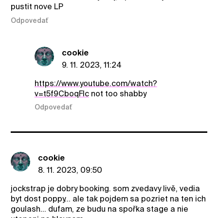
pustit nove LP
Odpovedať
cookie
9. 11. 2023, 11:24
https://www.youtube.com/watch?
v=t5f9CboqFIc
not too shabby
Odpovedať
cookie
8. 11. 2023, 09:50
jockstrap je dobry booking. som zvedavy livě, vedia
byt dost poppy... ale tak pojdem sa pozriet na ten ich
goulash... dufam, ze budu na spořka stage a nie