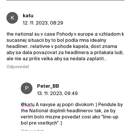
katu
K
12. 11. 2023, 08:29
the national su v case Pohody v europe a vzhladom k
sucasnej situacii by to bol podla mna idealny
headliner…relativne v pohode kapela, dost znama
aby sa dala povazovat za headlinera a prilakala ludi,
ale nie az prilis velka aby sa nedala zaplatit…
Odpovedať
Peter_BB
P
13. 11. 2023, 09:49
@katu
A navyse aj popri divokom :) Pendule by
the National doplnili headlinerov tak, ze by
verim bolo mozne povedat cosi ako "line-up
bol pre vsetkych" :)