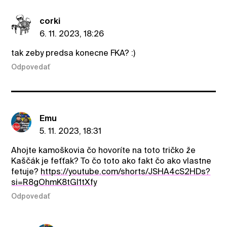
corki
6. 11. 2023, 18:26
tak zeby predsa konecne FKA? :)
Odpovedať
Emu
5. 11. 2023, 18:31
Ahojte kamoškovia čo hovoríte na toto tričko že
Kaščák je feťťak? To čo toto ako fakt čo ako vlastne
fetuje?
https://youtube.com/shorts/JSHA4cS2HDs?
si=R8gOhmK8tGl1tXfy
Odpovedať