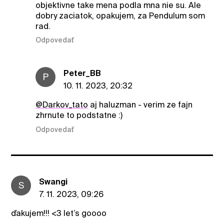
objektivne take mena podla mna nie su. Ale
dobry zaciatok, opakujem, za Pendulum som
rad.
Odpovedať
Peter_BB
P
10. 11. 2023, 20:32
@Darkov_tato
aj haluzman - verim ze fajn
zhrnute to podstatne :)
Odpovedať
Swangi
S
7. 11. 2023, 09:26
ďakujem!!! <3 let’s goooo