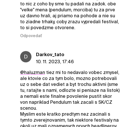
to nic z coho by sme tu padali na zadok. obe
"velke" mena (pendulum, morciba) tu za prve
uz davno hrali, aj priamo na pohode a nie su
to ziadne trhaky, coby zrazu vypredali festival,
to si povedzme otvorene.
Odpovedať
Darkov_tato
D
10. 11. 2023, 17:46
@haluzman
tiez mi to nedavalo vobec zmysel,
ale ktovie co za tym bolo, mozno potrebovali
uz o sebe dat vediet a byt trochu aktivni (sme
tu, ratajte s nami, odlozte si peniaze na listok)
a nemali este finalne povolenie pustit skor
von napriklad Pendulum tak zacali s SK/CZ
scenou.
Myslim este kratko predtym nez zacinali s
tymto zverejnovanim, tak niektore festivaly na
okoli uz mali oznamenych prvych headlinerov