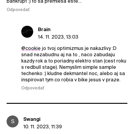
bankrupt :) to sa premiesa este...
Odpovedať
Brain
14. 11. 2023, 13:03
@cookie
jo tvoj optimizmus je nakazlivy :D
snad nezabudnu aj na to , naco zabudaju
kazdy rok a to poriadny elektro stan (cest roku
s redbull stage). Nemyslim simple sample
techenko :) kludne dekmantel noc, alebo aj sa
inspirovat tym co robia v bike jesus v praze.
Odpovedať
Swangi
S
10. 11. 2023, 11:39