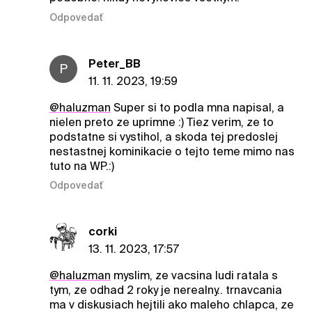
Odpovedať
Peter_BB
P
11. 11. 2023, 19:59
@haluzman
Super si to podla mna napisal, a
nielen preto ze uprimne :) Tiez verim, ze to
podstatne si vystihol, a skoda tej predoslej
nestastnej kominikacie o tejto teme mimo nas
tuto na WP.:)
Odpovedať
corki
13. 11. 2023, 17:57
@haluzman
myslim, ze vacsina ludi ratala s
tym, ze odhad 2 roky je nerealny.. trnavcania
ma v diskusiach hejtili ako maleho chlapca, ze