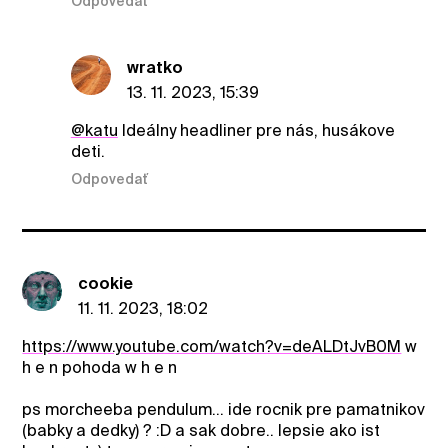
Odpovedať
wratko
13. 11. 2023, 15:39
@katu
Ideálny headliner pre nás, husákove
deti.
Odpovedať
cookie
11. 11. 2023, 18:02
https://www.youtube.com/watch?v=deALDtJvB0M
w
h e n pohoda w h e n
ps morcheeba pendulum... ide rocnik pre pamatnikov
(babky a dedky) ? :D a sak dobre.. lepsie ako ist