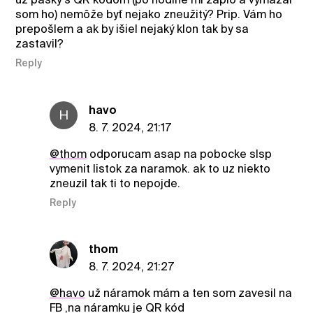
som ho) nemôže byť nejako zneužitý? Prip. Vám ho
prepošlem a ak by išiel nejaký klon tak by sa
zastavil?
Reply
havo
H
8. 7. 2024, 21:17
@thom
odporucam asap na pobocke slsp
vymenit listok za naramok. ak to uz niekto
zneuzil tak ti to nepojde.
Reply
thom
8. 7. 2024, 21:27
@havo
už náramok mám a ten som zavesil na
FB ,na náramku je QR kód