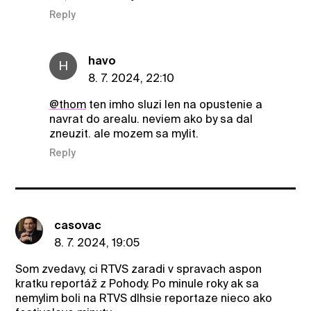
Reply
havo
H
8. 7. 2024, 22:10
@thom
ten imho sluzi len na opustenie a
navrat do arealu. neviem ako by sa dal
zneuzit. ale mozem sa mylit.
Reply
casovac
8. 7. 2024, 19:05
Som zvedavy, ci RTVS zaradi v spravach aspon
kratku reportáž z Pohody. Po minule roky ak sa
nemylim boli na RTVS dlhsie reportaze nieco ako