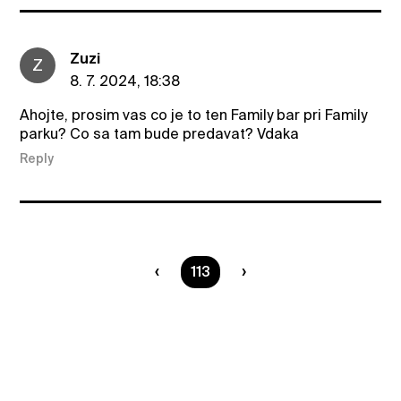
Zuzi
Z
8. 7. 2024, 18:38
Ahojte, prosim vas co je to ten Family bar pri Family
parku? Co sa tam bude predavat? Vdaka
Reply
You are on page
113