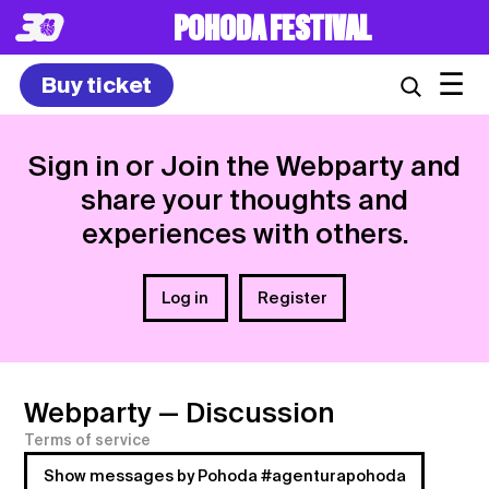
POHODA FESTIVAL
☰
Buy ticket
Sign in or Join the Webparty and
share your thoughts and
experiences with others.
Log in
Register
Webparty
— Discussion
Terms of service
Show messages by Pohoda #agenturapohoda