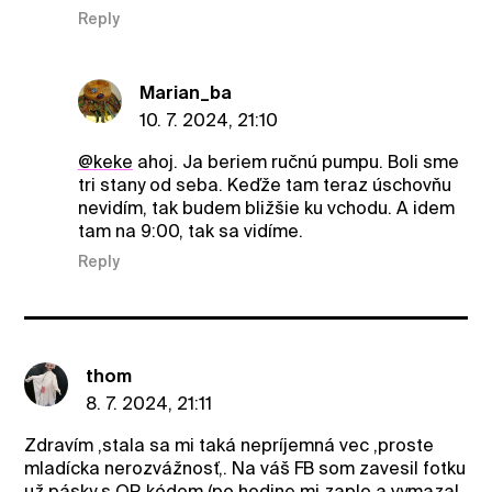
Reply
Marian_ba
10. 7. 2024, 21:10
@keke
ahoj. Ja beriem ručnú pumpu. Boli sme
tri stany od seba. Keďže tam teraz úschovňu
nevidím, tak budem bližšie ku vchodu. A idem
tam na 9:00, tak sa vidíme.
Reply
thom
8. 7. 2024, 21:11
Zdravím ,stala sa mi taká nepríjemná vec ,proste
mladícka nerozvážnosť,. Na váš FB som zavesil fotku
už pásky s QR kódom (po hodine mi zaplo a vymazal