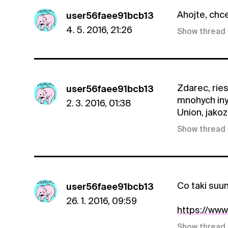
Ahojte, chc
user56faee91bcb13
4. 5. 2016, 21:26
Show thread
Zdarec, rie
user56faee91bcb13
mnohych inyc
2. 3. 2016, 01:38
Union, jakoz
Show thread
Co taki suun
user56faee91bcb13
26. 1. 2016, 09:59
https://ww
Show thread