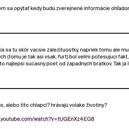
em sa opýtať kedy budú zverejnené informácie ohľadom a
sia sa tu skôr vacsie zalezituostky, napriek tomu ale
h (tomu je tak asi vsak, furt) bol velmi potesujuci fa
to najlepsi sucasny poet od zapadnych bratkov. Tak ja le
s, alebo títo chlapci? hrávajú volake životiny?
w.youtube.com/watch?v=tUGEnXz4EG8