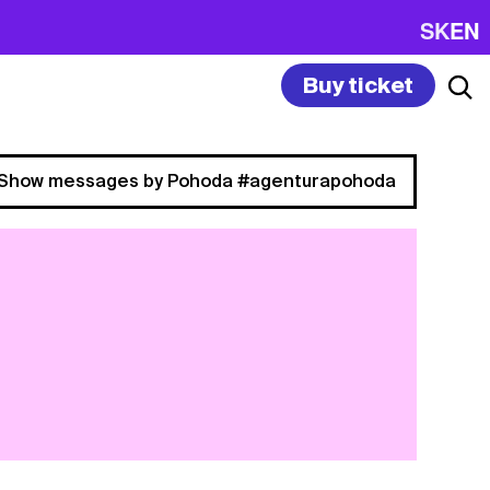
SK
EN
Buy ticket
Show messages by Pohoda #agenturapohoda