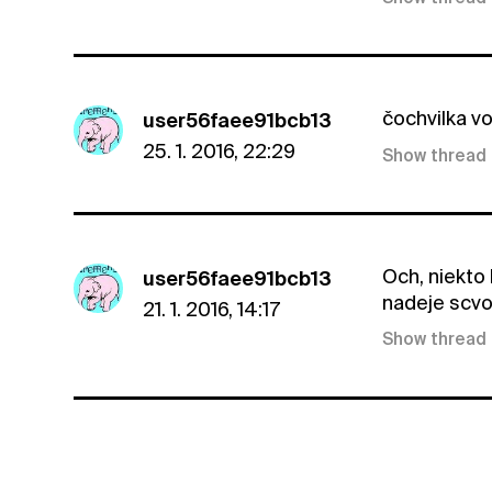
čochvilka v
user56faee91bcb13
25. 1. 2016, 22:29
Show thread
Och, niekto
user56faee91bcb13
nadeje scv
21. 1. 2016, 14:17
Show thread