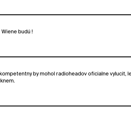
o Wiene budú !
 kompetentny by mohol radioheadov oficialne vylucit, 
oknem.