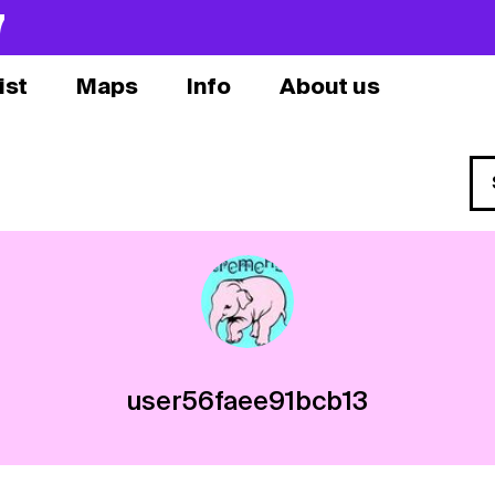
7
ist
Maps
Info
About us
user56faee91bcb13