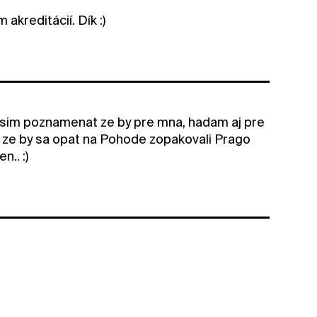
kreditácií. Dík :)
 musim poznamenat ze by pre mna, hadam aj pre
kt, ze by sa opat na Pohode zopakovali Prago
n.. :)