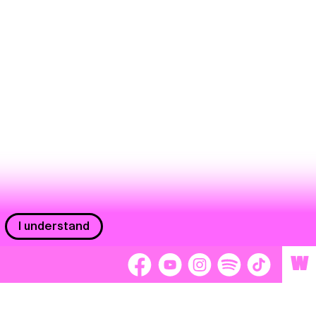
I understand
W