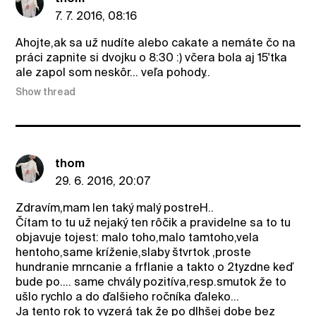
7. 7. 2016, 08:16
Ahojte,ak sa už nudíte alebo cakate a nemáte čo na
práci zapnite si dvojku o 8:30 :) včera bola aj 15'tka
ale zapol som neskôr... veľa pohody..
Show thread
thom
29. 6. 2016, 20:07
Zdravím,mam len taký malý postreH..
Čítam to tu už nejaký ten rôčik a pravidelne sa to tu
objavuje tojest: malo toho,malo tamtoho,vela
hentoho,same kríženie,slaby štvrtok ,proste
hundranie mrncanie a frflanie a takto o 2tyzdne keď
bude po.... same chvály pozitíva,resp.smutok že to
ušlo rychlo a do ďalšieho ročníka ďaleko...
Ja tento rok to vyzerá tak že po dlhšej dobe bez