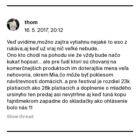
thom
16. 5. 2017, 20:12
Veď uvidíme,možno zajtra vytiahnu nejaké to eso z
rukáva,aj keď už vraj nič veľké nebude..
Ono kto chodí na pohodu vie že vždy bude načo
kukať hopsat... ale pre ľudí ktorí sú chovaný na
komerčnejšich produktoch im doterajšie mena veľa
nehovoria, okrem Mia,čo môže byť poklesom
návštevnosti domácich..a pre festival je rozdiel 23k
platiacich ako 28k platiacich a doplnenie o mladého
ursinyho ten predaj asi nevytrhne aj keď tuná kopu
fajnšmekrom zapadne do skladačky ako ohlásenie
bolo nás 11
Show thread