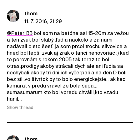
thom
11. 7. 2016, 21:29
@Peter_BB
bol som na betóne asi 15-20m za vežou
a ten zvuk bol slabý ,ľudia naokolo a za nami
nadávali o sto šesť..ja som prcol trochu slivovice a
hneď bol lepší zvuk aj zrak o tanci nehovoriac :) keď
to porovnám s rokom 2005 tak teraz to bol
otras,prodigy akoby strácali dych ale ani ľudia sa
nechýbali akoby tri dni ich vyčerpali a na deň D boli
bez síl..vo štvrtok by to bolo energickejsie.. ak ked
kamarat v predu vravel že bola šupa...
sumasumarum kto bol vpredu chválil,kto vzadu
hanil...
Show thread
thom