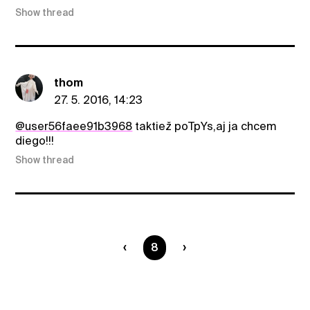
Show thread
thom
27. 5. 2016, 14:23
@user56faee91b3968
taktiež poTpYs,aj ja chcem
diego!!!
Show thread
You are on page
8