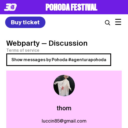
POHODA FESTIVAL
☰
Buy ticket
Webparty
— Discussion
Terms of service
Show messages by Pohoda #agenturapohoda
thom
luccin85@gmail.com