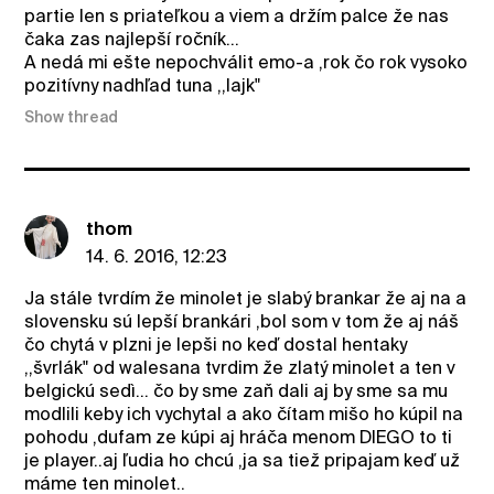
partie len s priateľkou a viem a držím palce že nas
čaka zas najlepší ročník...
A nedá mi ešte nepochválit emo-a ,rok čo rok vysoko
pozitívny nadhľad tuna ,,lajk"
Show thread
thom
14. 6. 2016, 12:23
Ja stále tvrdím že minolet je slabý brankar že aj na a
slovensku sú lepší brankári ,bol som v tom že aj náš
čo chytá v plzni je lepši no keď dostal hentaky
,,švrlák" od walesana tvrdim že zlatý minolet a ten v
belgickú sedì... čo by sme zaň dali aj by sme sa mu
modlili keby ich vychytal a ako čítam mišo ho kúpil na
pohodu ,dufam ze kúpi aj hráča menom DIEGO to ti
je player..aj ľudia ho chcú ,ja sa tiež pripajam keď už
máme ten minolet..