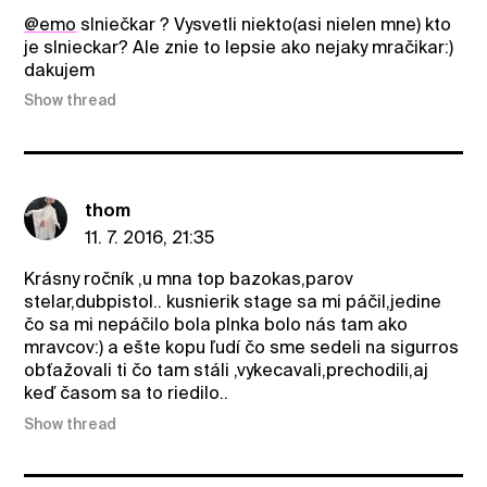
@emo
slniečkar ? Vysvetli niekto(asi nielen mne) kto
je slnieckar? Ale znie to lepsie ako nejaky mračikar:)
dakujem
Show thread
thom
11. 7. 2016, 21:35
Krásny ročník ,u mna top bazokas,parov
stelar,dubpistol.. kusnierik stage sa mi páčil,jedine
čo sa mi nepáčilo bola plnka bolo nás tam ako
mravcov:) a ešte kopu ľudí čo sme sedeli na sigurros
obťažovali ti čo tam stáli ,vykecavali,prechodili,aj
keď časom sa to riedilo..
Show thread