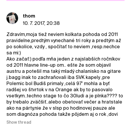
thom
10. 7. 2017, 20:38
Zdravím,moja tiež neviem kolkata pohoda od 2011
pravidelne,predtým vynechané tri roky a predtým až
po sokolice, vzdy , spočítať to neviem ,resp.nechce
sa mi:)
Ako začať:) podľa mňa jeden z najslabších ročníkov
od 2011 hlavne line-up om.. ešte že som objavil
austru a potešil ma taký mladý chalanisko na gitare
j.bagg inak to zachraňovali iba SVK kapely ,pre
Polemic bol Budiš primaly ,celá 97' mohla a byť
radšej vo štvrtok v na Orange ak by to pasovalo
vsetkym..techno stage to čo 30ludi a je plnka???? to
by trebalo zväčšiť..alebo obetovať večer a hratstale
ako na párty,nie že v slsp po hodinovej pauze ale
som diagnóza pohoda takže pôjdem aj o rok ,dovi
Show thread