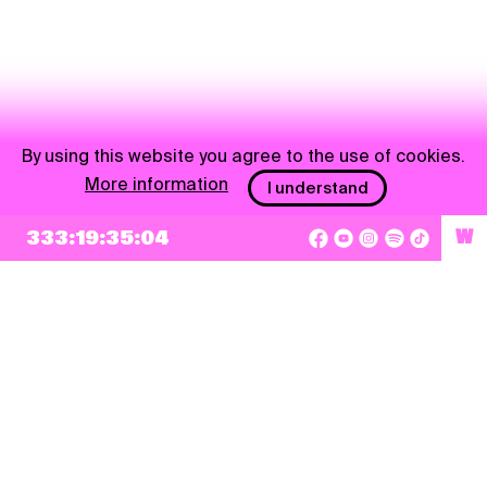
By using this website you agree to the use of cookies.
More information
I understand
333:19:35:04
W
NEWSLETTER
Sign up
By checking this box, I agree that my e-mail address will be added to Pohoda
Newsletter and used for marketing purposes.