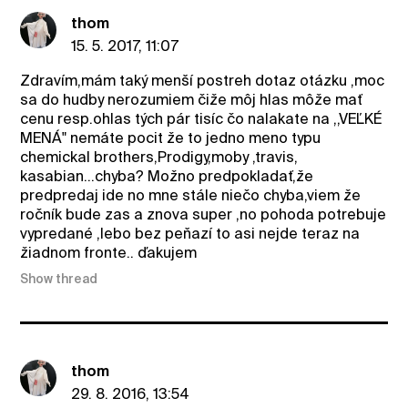
thom
15. 5. 2017, 11:07
Zdravím,mám taký menší postreh dotaz otázku ,moc
sa do hudby nerozumiem čiže môj hlas môže mať
cenu resp.ohlas tých pár tisíc čo nalakate na ,,VEĽKÉ
MENÁ" nemáte pocit že to jedno meno typu
chemickal brothers,Prodigy,moby ,travis,
kasabian...chyba? Možno predpokladať,že
predpredaj ide no mne stále niečo chyba,viem že
ročník bude zas a znova super ,no pohoda potrebuje
vypredané ,lebo bez peňazí to asi nejde teraz na
žiadnom fronte.. ďakujem
Show thread
thom
29. 8. 2016, 13:54