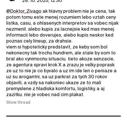
28. 10. 2025, 12:30
@Doktor_Zivago
ak hlavny problem nie je cena, tak
potom tomu este menej rozumiem lebo vztah ceny
listka, casu, a ohlasenych interpretov sa vobec nijak
nezmenil. alebo kupis za lacnejsie ked mas menej
informacii lebo doverujes, alebo kupis neskor ked
poznas cely lineup, za drahsie.
viem si hypoteticky predstavit, ze keby som bol
nekonecny tak trochu hundrem, ale stale by som to
bral ako vynimocnu situaciu. tieto akoze senzacie,
ze agentura spravi krok X a zrazu je velky poprask
ze uz to nie je co byvalo a uz im ide len o peniaze a
uz su arogantni, sa uz parkrat za tych 30 rokov
objavili, a vzdy sa nakoniec ukaze ze to mali
premyslene z hladiska komfortu, logistiky, a aj
zazitku. nie je vobec nad cim plakat.
Show thread