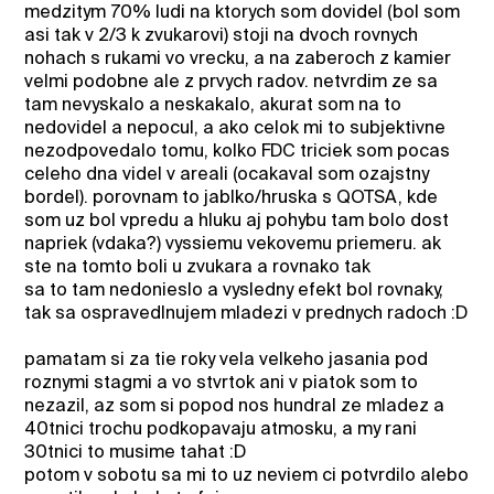
medzitym 70% ludi na ktorych som dovidel (bol som
asi tak v 2/3 k zvukarovi) stoji na dvoch rovnych
nohach s rukami vo vrecku, a na zaberoch z kamier
velmi podobne ale z prvych radov. netvrdim ze sa
tam nevyskalo a neskakalo, akurat som na to
nedovidel a nepocul, a ako celok mi to subjektivne
nezodpovedalo tomu, kolko FDC triciek som pocas
celeho dna videl v areali (ocakaval som ozajstny
bordel). porovnam to jablko/hruska s QOTSA, kde
som uz bol vpredu a hluku aj pohybu tam bolo dost
napriek (vdaka?) vyssiemu vekovemu priemeru. ak
ste na tomto boli u zvukara a rovnako tak
sa to tam nedonieslo a vysledny efekt bol rovnaky,
tak sa ospravedlnujem mladezi v prednych radoch :D
pamatam si za tie roky vela velkeho jasania pod
roznymi stagmi a vo stvrtok ani v piatok som to
nezazil, az som si popod nos hundral ze mladez a
40tnici trochu podkopavaju atmosku, a my rani
30tnici to musime tahat :D
potom v sobotu sa mi to uz neviem ci potvrdilo alebo