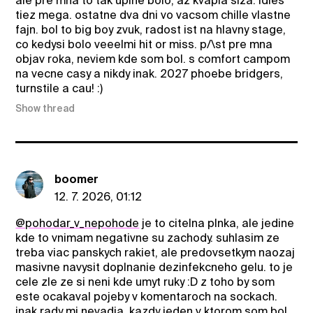
ale pre mna to tak uplne bolo, az kvapla slza. idles
tiez mega. ostatne dva dni vo vacsom chille vlastne
fajn. bol to big boy zvuk, radost ist na hlavny stage,
co kedysi bolo veeelmi hit or miss. p/\st pre mna
objav roka, neviem kde som bol. s comfort campom
na vecne casy a nikdy inak. 2027 phoebe bridgers,
turnstile a cau! :)
Show thread
boomer
12. 7. 2026, 01:12
@pohodar_v_nepohode
je to citelna plnka, ale jedine
kde to vnimam negativne su zachody. suhlasim ze
treba viac panskych rakiet, ale predovsetkym naozaj
masivne navysit doplnanie dezinfekcneho gelu. to je
cele zle ze si neni kde umyt ruky :D z toho by som
este ocakaval pojeby v komentaroch na sockach.
inak rady mi nevadia, kazdy jeden v ktorom som bol