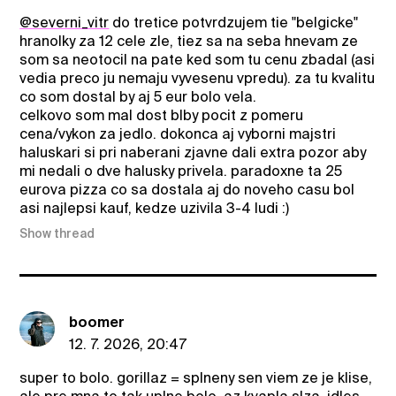
@severni_vitr
do tretice potvrdzujem tie "belgicke"
hranolky za 12 cele zle, tiez sa na seba hnevam ze
som sa neotocil na pate ked som tu cenu zbadal (asi
vedia preco ju nemaju vyvesenu vpredu). za tu kvalitu
co som dostal by aj 5 eur bolo vela.
celkovo som mal dost blby pocit z pomeru
cena/vykon za jedlo. dokonca aj vyborni majstri
haluskari si pri naberani zjavne dali extra pozor aby
mi nedali o dve halusky privela. paradoxne ta 25
eurova pizza co sa dostala aj do noveho casu bol
asi najlepsi kauf, kedze uzivila 3-4 ludi :)
Show thread
boomer
12. 7. 2026, 20:47
super to bolo. gorillaz = splneny sen viem ze je klise,