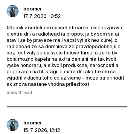
boomer
17. 7. 2026, 10:52
@tomik
v nedelnom sunset streame miso rozpraval
o extra dni a radiohead (a propos, ja by som sa aj
stavil ze by praveze mali vacsi vytlak nez cure). o
radiohead ze sa domnieva ze pravdepodobnejsie
nez festivaly pojdu svoje halove turne, a ze to by
bola mozno kapela na extra den ani nie tak kvoli
vyske honoraru, ale kvoli produkcnej narocnosti a
pripravach na hl. stagi. o extra dni ako takom sa
vyjadril v duchu toho co uz vieme - moze sa prihodit
ak znova nastane vhodna prilezitost.
Show thread
boomer
15. 7. 2026, 12:12