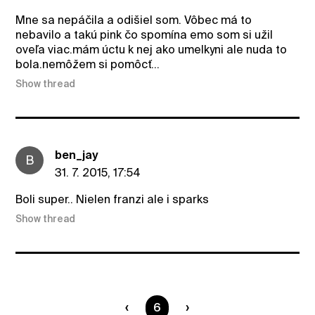
Mne sa nepáčila a odišiel som. Vôbec má to
nebavilo a takú pink čo spomína emo som si užil
oveľa viac.mám úctu k nej ako umelkyni ale nuda to
bola.nemôžem si pomôcť...
Show thread
ben_jay
B
31. 7. 2015, 17:54
Boli super.. Nielen franzi ale i sparks
Show thread
You are on page
6