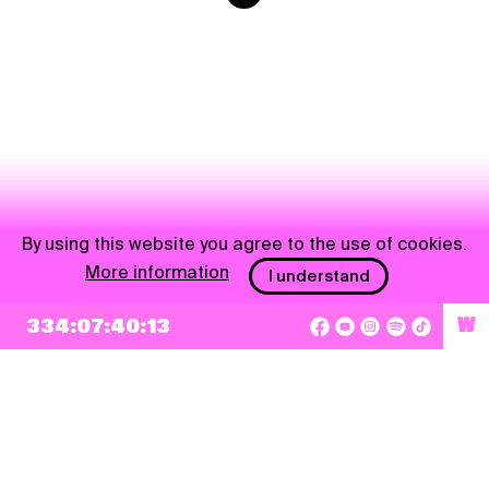
By using this website you agree to the use of cookies.
More information
I understand
334:07:40:12
W
NEWSLETTER
Sign up
By checking this box, I agree that my e-mail address will be added to Pohoda
Newsletter and used for marketing purposes.