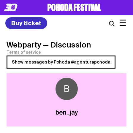
POHODA FESTIVAL
☰
Buy ticket
Webparty
— Discussion
Terms of service
Show messages by Pohoda #agenturapohoda
B
ben_jay