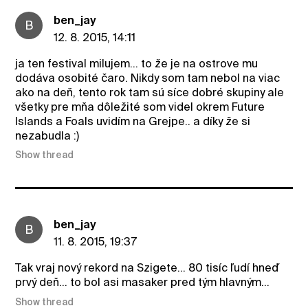
ben_jay
B
12. 8. 2015, 14:11
ja ten festival milujem... to že je na ostrove mu
dodáva osobité čaro. Nikdy som tam nebol na viac
ako na deň, tento rok tam sú síce dobré skupiny ale
všetky pre mňa dôležité som videl okrem Future
Islands a Foals uvidím na Grejpe.. a díky že si
nezabudla :)
Show thread
ben_jay
B
11. 8. 2015, 19:37
Tak vraj nový rekord na Szigete... 80 tisíc ľudí hneď
prvý deň... to bol asi masaker pred tým hlavným...
Show thread