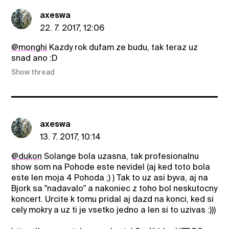
axeswa
22. 7. 2017, 12:06
@monghi
Kazdy rok dufam ze budu, tak teraz uz
snad ano :D
Show thread
axeswa
13. 7. 2017, 10:14
@dukon
Solange bola uzasna, tak profesionalnu
show som na Pohode este nevidel (aj ked toto bola
este len moja 4 Pohoda ;) ) Tak to uz asi byva, aj na
Bjork sa "nadavalo" a nakoniec z toho bol neskutocny
koncert. Urcite k tomu pridal aj dazd na konci, ked si
cely mokry a uz ti je vsetko jedno a len si to uzivas :)))