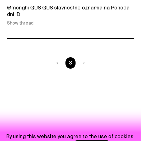
@monghi
GUS GUS slávnostne oznámia na Pohoda
dni :D
Show thread
You are on page
3
By using this website you agree to the use of cookies.