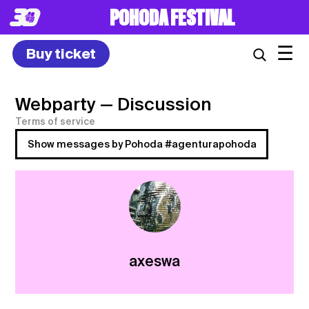
8. – 10.7.2027
☰
Buy ticket
Webparty
— Discussion
Terms of service
Show messages by Pohoda #agenturapohoda
axeswa