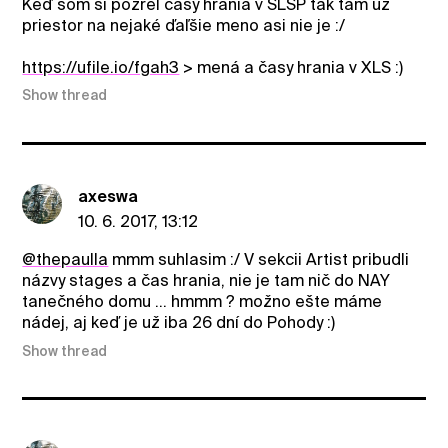
Keď som si pozrel časy hrania v SLSP tak tam už
priestor na nejaké ďaľšie meno asi nie je :/
https://ufile.io/fgah3
> mená a časy hrania v XLS :)
Show thread
axeswa
10. 6. 2017, 13:12
@thepaulla
mmm suhlasim :/ V sekcii Artist pribudli
názvy stages a čas hrania, nie je tam nič do NAY
tanečného domu ... hmmm ? možno ešte máme
nádej, aj keď je už iba 26 dní do Pohody :)
Show thread