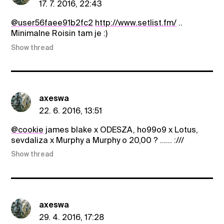
17. 7. 2016, 22:43
@user56faee91b2fc2
http://www.setlist.fm/
..
Minimalne Roisin tam je :)
Show thread
axeswa
22. 6. 2016, 13:51
@cookie
james blake x ODESZA, ho99o9 x Lotus,
sevdaliza x Murphy a Murphy o 20,00 ? ...... :///
Show thread
axeswa
29. 4. 2016, 17:28