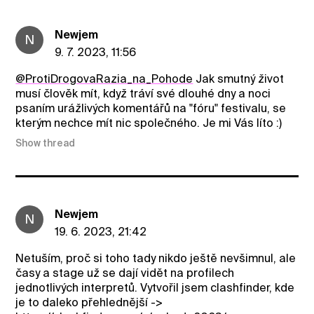
Newjem
N
9. 7. 2023, 11:56
@ProtiDrogovaRazia_na_Pohode
Jak smutný život
musí člověk mít, když tráví své dlouhé dny a noci
psaním urážlivých komentářů na "fóru" festivalu, se
kterým nechce mít nic společného. Je mi Vás líto :)
Show thread
Newjem
N
19. 6. 2023, 21:42
Netuším, proč si toho tady nikdo ještě nevšimnul, ale
časy a stage už se dají vidět na profilech
jednotlivých interpretů. Vytvořil jsem clashfinder, kde
je to daleko přehlednější ->