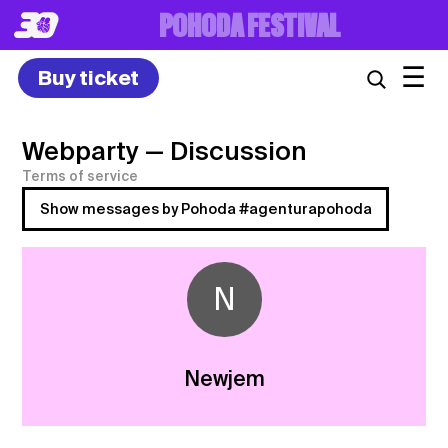
8. – 10.7.2027
☰
Buy ticket
Webparty
— Discussion
Terms of service
Show messages by Pohoda #agenturapohoda
N
Newjem