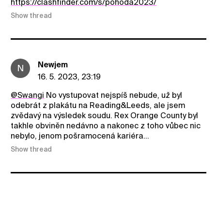
https://clashfinder.com/s/pohoda2023/
Show thread
Newjem
N
16. 5. 2023, 23:19
@Swangi
No vystupovat nejspíš nebude, už byl
odebrát z plakátu na Reading&Leeds, ale jsem
zvědavý na výsledek soudu. Rex Orange County byl
takhle obviněn nedávno a nakonec z toho vůbec nic
nebylo, jenom pošramocená kariéra...
Show thread