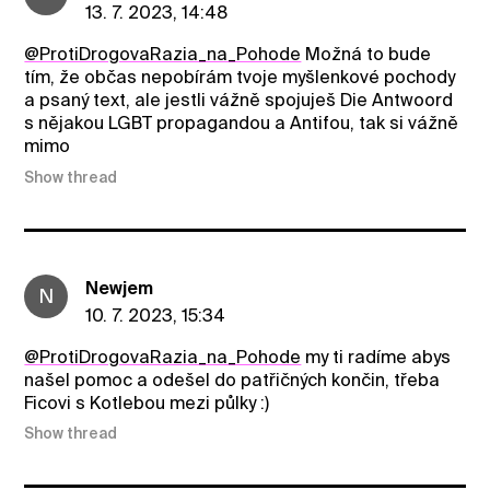
13. 7. 2023, 14:48
@ProtiDrogovaRazia_na_Pohode
Možná to bude
tím, že občas nepobírám tvoje myšlenkové pochody
a psaný text, ale jestli vážně spojuješ Die Antwoord
s nějakou LGBT propagandou a Antifou, tak si vážně
mimo
Show thread
Newjem
N
10. 7. 2023, 15:34
@ProtiDrogovaRazia_na_Pohode
my ti radíme abys
našel pomoc a odešel do patřičných končin, třeba
Ficovi s Kotlebou mezi půlky :)
Show thread