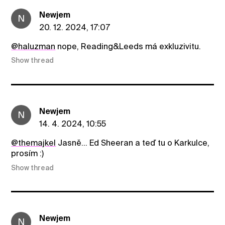
Newjem
N
20. 12. 2024, 17:07
@haluzman
nope, Reading&Leeds má exkluzivitu.
Show thread
Newjem
N
14. 4. 2024, 10:55
@themajkel
Jasně... Ed Sheeran a teď tu o Karkulce,
prosím :)
Show thread
Newjem
N