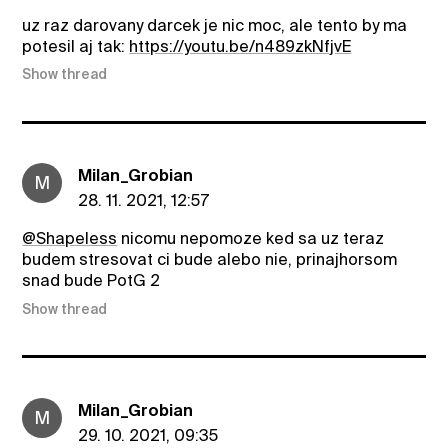
uz raz darovany darcek je nic moc, ale tento by ma
potesil aj tak:
https://youtu.be/n489zkNfjvE
Show thread
Milan_Grobian
M
28. 11. 2021, 12:57
@ShapeIess
nicomu nepomoze ked sa uz teraz
budem stresovat ci bude alebo nie, prinajhorsom
snad bude PotG 2
Show thread
Milan_Grobian
M
29. 10. 2021, 09:35