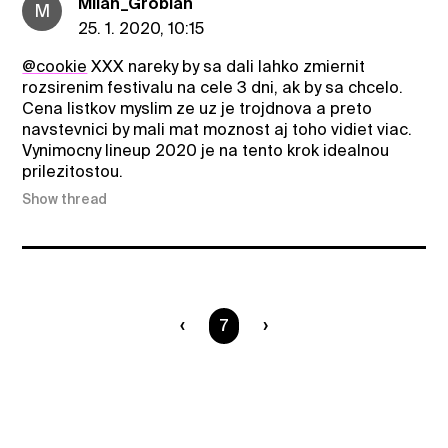
Milan_Grobian
M
25. 1. 2020, 10:15
@cookie
XXX nareky by sa dali lahko zmiernit
rozsirenim festivalu na cele 3 dni, ak by sa chcelo.
Cena listkov myslim ze uz je trojdnova a preto
navstevnici by mali mat moznost aj toho vidiet viac.
Vynimocny lineup 2020 je na tento krok idealnou
prilezitostou.
Show thread
You are on page
7