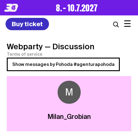
8. – 10.7.2027
☰
Buy ticket
Webparty
— Discussion
Terms of service
Show messages by Pohoda #agenturapohoda
M
Milan_Grobian