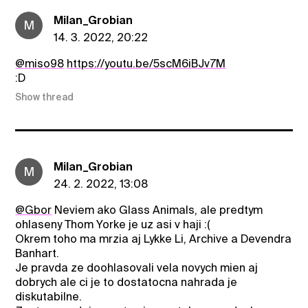
Milan_Grobian
M
14. 3. 2022, 20:22
@miso98
https://youtu.be/5scM6iBJv7M
:D
Show thread
Milan_Grobian
M
24. 2. 2022, 13:08
@Gbor
Neviem ako Glass Animals, ale predtym
ohlaseny Thom Yorke je uz asi v haji :(
Okrem toho ma mrzia aj Lykke Li, Archive a Devendra
Banhart.
Je pravda ze doohlasovali vela novych mien aj
dobrych ale ci je to dostatocna nahrada je
diskutabilne.