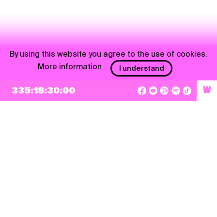
By using this website you agree to the use of cookies.
More information
I understand
335:18:30:00
W
NEWSLETTER
Sign up
By checking this box, I agree that my e-mail address will be added to Pohoda
Newsletter and used for marketing purposes.