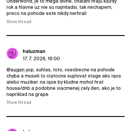
Underworld, je to mega divne, chalani hraju kazdy
rok a hlavne uz nie su najmladsi, tak nechapem,
preco na pohode este nikdy nerhrali
Show thread
haluzman
17. 7. 2026, 19:00
@eugen
yop, suhlas, toto, vseobecne na pohode
chyba a museli to ciatocne suplovat stage ako iqos
alebo muziker. na iqoe by kludne mohol hrat
house/dnb a podobne viacmenej cely den, ako je to
napriklad na grape
Show thread