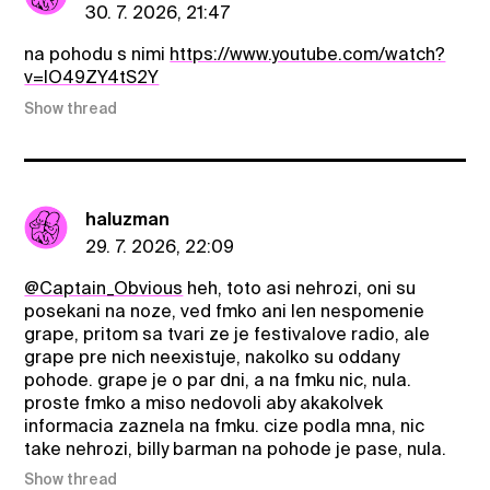
30. 7. 2026, 21:47
na pohodu s nimi
https://www.youtube.com/watch?
v=lO49ZY4tS2Y
Show thread
haluzman
29. 7. 2026, 22:09
@Captain_Obvious
heh, toto asi nehrozi, oni su
posekani na noze, ved fmko ani len nespomenie
grape, pritom sa tvari ze je festivalove radio, ale
grape pre nich neexistuje, nakolko su oddany
pohode. grape je o par dni, a na fmku nic, nula.
proste fmko a miso nedovoli aby akakolvek
informacia zaznela na fmku. cize podla mna, nic
take nehrozi, billy barman na pohode je pase, nula.
Show thread