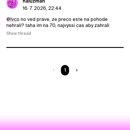
haluzman
16. 7. 2026, 22:44
@Ivco
no ved prave, ze preco este na pohode
nehrali? taha im na 70, najvyssi cas aby zahrali
Show thread
You are on page
1