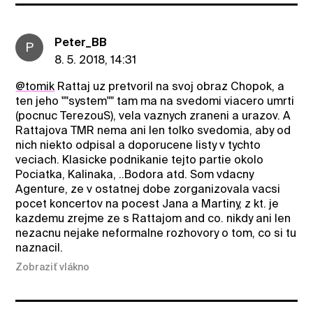
Peter_BB
P
8. 5. 2018, 14:31
@tomik
Rattaj uz pretvoril na svoj obraz Chopok, a
ten jeho ""system"" tam ma na svedomi viacero umrti
(pocnuc TerezouS), vela vaznych zraneni a urazov. A
Rattajova TMR nema ani len tolko svedomia, aby od
nich niekto odpisal a doporucene listy v tychto
veciach. Klasicke podnikanie tejto partie okolo
Pociatka, Kalinaka, ..Bodora atd. Som vdacny
Agenture, ze v ostatnej dobe zorganizovala vacsi
pocet koncertov na pocest Jana a Martiny, z kt. je
kazdemu zrejme ze s Rattajom and co. nikdy ani len
nezacnu nejake neformalne rozhovory o tom, co si tu
naznacil.
Zobraziť vlákno