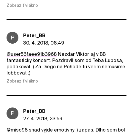
Zobraziť vlákno
Peter_BB
P
30. 4. 2018, 08:49
@user56faee91b3968
Nazdar Viktor, aj v BB
fantasticky koncert. Pozdravil som od Teba Lubosa,
podakoval :) Za Diego na Pohode tu verim nemusime
lobbovat :)
Zobraziť vlákno
Peter_BB
P
27. 4. 2018, 23:59
@miso98
snad vyjde emotivny :) zapas. Dlho som bol