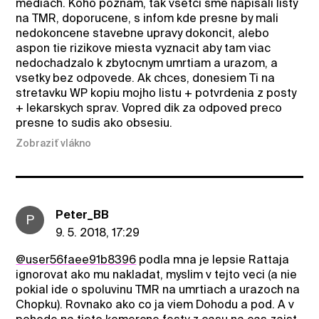
mediach. Koho poznam, tak vsetci sme napisali listy
na TMR, doporucene, s infom kde presne by mali
nedokoncene stavebne upravy dokoncit, alebo
aspon tie rizikove miesta vyznacit aby tam viac
nedochadzalo k zbytocnym umrtiam a urazom, a
vsetky bez odpovede. Ak chces, donesiem Ti na
stretavku WP kopiu mojho listu + potvrdenia z posty
+ lekarskych sprav. Vopred dik za odpoved preco
presne to sudis ako obsesiu.
Zobraziť vlákno
Peter_BB
P
9. 5. 2018, 17:29
@user56faee91b8396
podla mna je lepsie Rattaja
ignorovat ako mu nakladat, myslim v tejto veci (a nie
pokial ide o spoluvinu TMR na umrtiach a urazoch na
Chopku). Rovnako ako co ja viem Dohodu a pod. A v