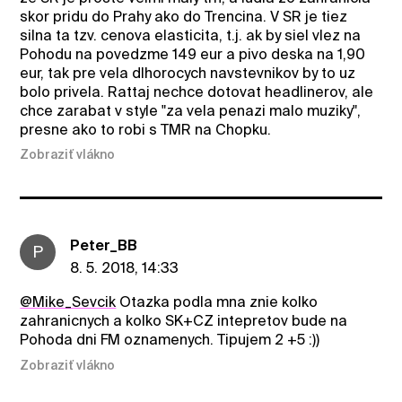
skor pridu do Prahy ako do Trencina. V SR je tiez
silna ta tzv. cenova elasticita, t.j. ak by siel vlez na
Pohodu na povedzme 149 eur a pivo deska na 1,90
eur, tak pre vela dlhorocych navstevnikov by to uz
bolo privela. Rattaj nechce dotovat headlinerov, ale
chce zarabat v style "za vela penazi malo muziky",
presne ako to robi s TMR na Chopku.
Zobraziť vlákno
Peter_BB
P
8. 5. 2018, 14:33
@Mike_Sevcik
Otazka podla mna znie kolko
zahranicnych a kolko SK+CZ intepretov bude na
Pohoda dni FM oznamenych. Tipujem 2 +5 :))
Zobraziť vlákno