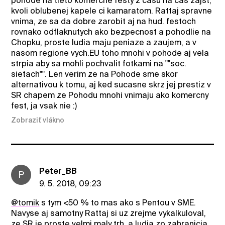
pohode na tieto komercne festy z casu na cas zajst,
kvoli oblubenej kapele ci kamaratom. Rattaj spravne
vnima, ze sa da dobre zarobit aj na hud. festoch
rovnako odflaknutych ako bezpecnost a pohodlie na
Chopku, proste ludia maju peniaze a zaujem, a v
nasom regione vych.EU toho mnohi v pohode aj vela
strpia aby sa mohli pochvalit fotkami na ""soc.
sietach"". Len verim ze na Pohode sme skor
alternativou k tomu, aj ked sucasne skrz jej prestiz v
SR chapem ze Pohodu mnohi vnimaju ako komercny
fest, ja vsak nie :)
Zobraziť vlákno
Peter_BB
P
9. 5. 2018, 09:23
@tomik
s tym <50 % to mas ako s Pentou v SME.
Navyse aj samotny Rattaj si uz zrejme vykalkuloval,
ze SR je proste velmi maly trh, a ludia zo zahranicia