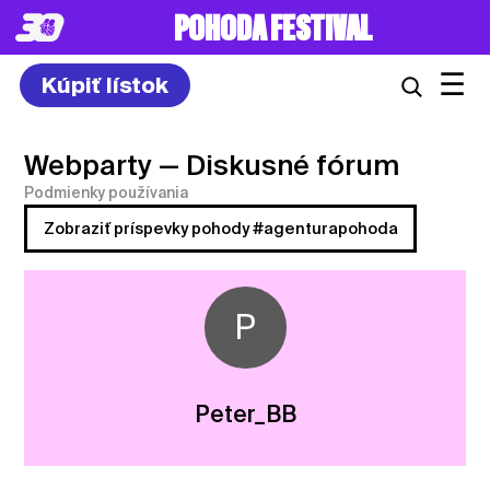
POHODA FESTIVAL
☰
Kúpiť lístok
Webparty
— Diskusné fórum
Podmienky používania
Zobraziť príspevky pohody #agenturapohoda
P
Peter_BB