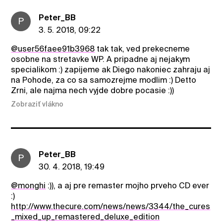
Peter_BB
P
3. 5. 2018, 09:22
@user56faee91b3968
tak tak, ved prekecneme
osobne na stretavke WP. A pripadne aj nejakym
specialikom :) zapijeme ak Diego nakoniec zahraju aj
na Pohode, za co sa samozrejme modlim :) Detto
Zrni, ale najma nech vyjde dobre pocasie :))
Zobraziť vlákno
Peter_BB
P
30. 4. 2018, 19:49
@monghi
:)), a aj pre remaster mojho prveho CD ever
:)
http://www.thecure.com/news/news/3344/the_cures
_mixed_up_remastered_deluxe_edition