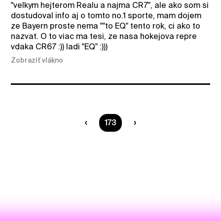
"velkym hejterom Realu a najma CR7", ale ako som si
dostudoval info aj o tomto no.1 sporte, mam dojem
ze Bayern proste nema ""to EQ" tento rok, ci ako to
nazvat. O to viac ma tesi, ze nasa hokejova repre
vdaka CR67 :)) ladi "EQ" :)))
Zobraziť vlákno
Ste na strane
173