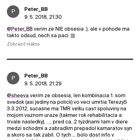
Peter_BB
P
9. 5. 2018, 21:30
@Peter_BB
verim ze NIE obsesia :), ale v pohode ma
takto odsud, nech sa paci :)))
Zobraziť vlákno
Peter_BB
P
9. 5. 2018, 21:29
@sheeva
verim ze obsesia, len kombinacia 1. som
svedok (asi jediny na policii) vo veci umrtia TerezyS
3.3.2012, sucasne ma TMR velku cast spoluviny na
mojom vaznom uraze (takmer rok rehabilitacia a
trvale nasledky), ..., pred ca. 2 tyzdnami tam v diere
medzi schodmi a zabradlim prepadol kamaratov syn
a skoro sa tak zabil. O tych ... bolo dost info v